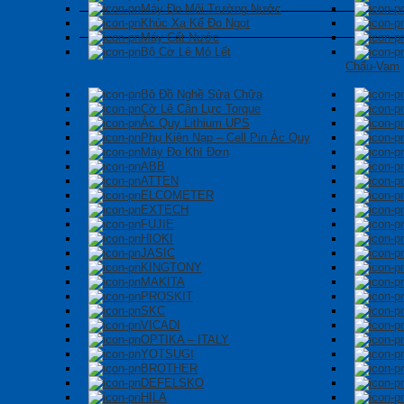
Máy Đo Môi Trường Nước
Khúc Xạ Kế Đo Ngọt
Máy Cất Nước
Bộ Cờ Lê Mỏ Lết
Chấu-Vam
Bộ Đồ Nghề Sửa Chữa
Cờ Lê Cân Lực Torque
Ắc Quy Lithium UPS
Phụ Kiện Nạp – Cell Pin Ắc Quy
Máy Đo Khí Đơn
ABB
ATTEN
ELCOMETER
EXTECH
FUJIE
HIOKI
JASIC
KINGTONY
MAKITA
PROSKIT
SKC
VICADI
OPTIKA – ITALY
YOTSUGI
BROTHER
DEFELSKO
HILA