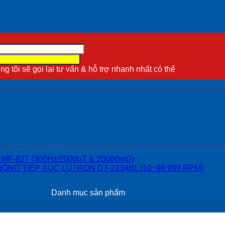
g tôi sẽ gọi lại tư vấn & hỗ trợ nhanh nhất có thể
Danh mục sản phẩm