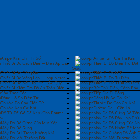
Ampe Kìm Chỉ Thị Số
Ampe Kìm Chỉ Thị Kim
Thiết Bị Đo Cách Điện – Điện Áp Cao
Thiết Bị Đo Điện Trở Đất
Suất
Thiết Bị Đo Dòng Dò
Thiết Bị Đo LCR
Thiết Bị Đo Vòng Lặp – Loop Meter
Thiết Bị Đo Tụ Điện
Thiết Bị Đo Nội Trở Pin – Ắc Quy
Thiết Bị Hiệu Chuẩn Điện
Thiết Bị Kiểm Tra Độ An Toàn Điện
Bút Thử Điện, Cảnh Báo 
Sào Thao Tác
Tiếp Địa Di Động
Đồng Hồ So Điện Tử
Đồng Hồ So Cơ Khí
Thước Đo Cao Điện Tử
Thước Đo Cao Cơ Khí
Thước Kẹp Cơ Khí
Dưỡng Đo – Căn Lá
Đế Từ-Đế Gá-Đế Kẹp (Cho Panme-
Máy Đo Độ Cứng Bê Tôn
o)
Máy Đo Độ Dày Lớp Phủ
Máy Đo Độ Cứng Của Mút Xốp
Máy Đo Độ Cứng Của Nh
Máy Đo Độ Rung
Máy Đo Độ Nhám Bề Mặt
Máy Đo Bụi Trong Không Khí
Máy Đo Cường Độ Ánh 
Máy Đo Môi Trường Đất
Máy Đo Môi Trường Khí