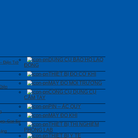
DỤNG CỤ BẢO HỘ LAO
 – Điện Trở
ĐỘNG
THIẾT BỊ ĐO CƠ KHÍ
MÁY ĐO MÔI TRƯỜNG
Điện
CÔNG CỤ DỤNG CỤ
CẦM TAY
PIN – ẮC QUY
g
MÁY ĐO KHÍ
ựa, Cao Su
THIẾT BỊ THÍ NGHIỆM
PHÒNG LAB
Sáng
THIẾT BỊ Y TẾ