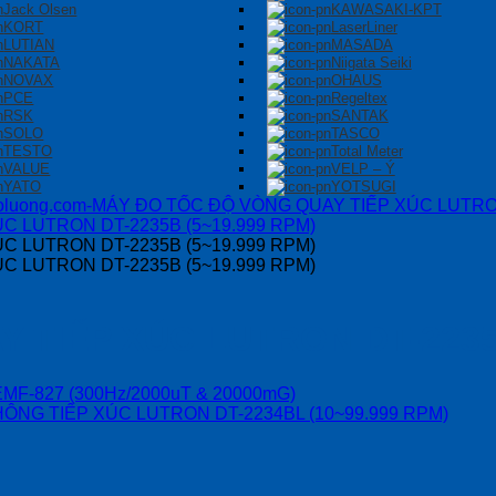
Jack Olsen
KAWASAKI-KPT
KORT
LaserLiner
LUTIAN
MASADA
NAKATA
Niigata Seiki
NOVAX
OHAUS
PCE
Regeltex
RSK
SANTAK
SOLO
TASCO
TESTO
Total Meter
VALUE
VELP – Ý
YATO
YOTSUGI
 TIẾP XÚC LUTRON DT-2235B