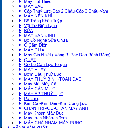
Máy Hút Thiếc
MÁY BÀO
Cảo Thuỷ Lực-Cảo 2 Chấu-Cảo 3 Chấu-Vam
MÁY NÉN KHÍ
Bộ Tròng Khẩu Tuýp
Vật Tư Điện Lạnh
BÚA
MÁY BẮN ĐINH
Bộ Đồ Nghề Sửa Chữa
Ổ Cắm Điện
MÁY CƯA
Máy Gia Nhiệt ( Vòng Bi-Bạc Đạn-Bánh Răng)
QUẠT
Cờ Lê Cân Lực Torque
MÁY PHAY
Bơm Dầu Thuỷ Lực
MÁY THUỶ BÌNH-TOÀN ĐẠC
Máy Mài Máy Cắt
MÁY CÂN MỰC
MÁY ÉP THUỶ LỰC
Pa Lăng
Kìm Cắt-Kìm Điện-Kìm Cộng Lực
CHÂN TRIPOD-CHÂN MÁY ẢNH
Máy Khoan Máy Đục
Máy In-In Nhãn-In Tem
MÁY CHÀ NHÁM-MÁY RUNG
HÃNG SẢN XUẤT