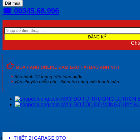
ĐO
Đặt mua
TỐC
☎ 09345.68.996
ĐỘ
VÒNG
QUAY
TIẾP
XÚC
LUTRON
Chún
DT-
2235B
(5~19.999
RPM)
MUA HÀNG ONLINE ĐẢM BẢO TẠI BẢO ANH NTH
số
lượng
Bảo hành 12 tháng trên toàn quốc
Vận chuyển miễn phí - Kiểm tra hàng mới thanh toán
THIẾT BỊ GARAGE OTO