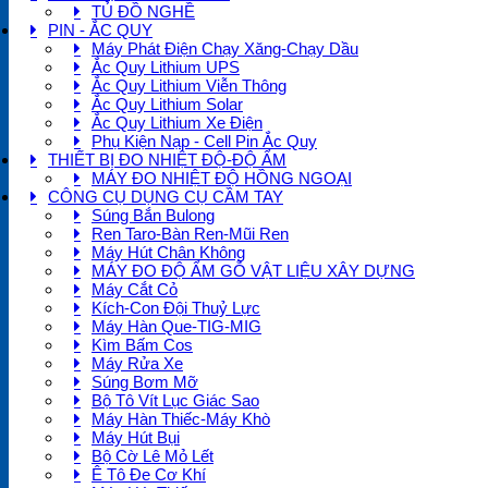
TỦ ĐỒ NGHỀ
PIN - ẮC QUY
Máy Phát Điện Chạy Xăng-Chạy Dầu
Ắc Quy Lithium UPS
Ắc Quy Lithium Viễn Thông
Ắc Quy Lithium Solar
Ắc Quy Lithium Xe Điện
Phụ Kiện Nạp - Cell Pin Ắc Quy
THIẾT BỊ ĐO NHIỆT ĐỘ-ĐỘ ẨM
MÁY ĐO NHIỆT ĐỘ HỒNG NGOẠI
CÔNG CỤ DỤNG CỤ CẦM TAY
Súng Bắn Bulong
Ren Taro-Bàn Ren-Mũi Ren
Máy Hút Chân Không
MÁY ĐO ĐỘ ẨM GỖ VẬT LIỆU XÂY DỰNG
Máy Cắt Cỏ
Kích-Con Đội Thuỷ Lực
Máy Hàn Que-TIG-MIG
Kìm Bấm Cos
Máy Rửa Xe
Súng Bơm Mỡ
Bộ Tô Vít Lục Giác Sao
Máy Hàn Thiếc-Máy Khò
Máy Hút Bụi
Bộ Cờ Lê Mỏ Lết
Ê Tô Đe Cơ Khí