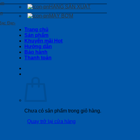
 Ẩm
HÃNG SẢN XUẤT
en
MÁY BƠM
Bạc Đạn-
Trang chủ
Sản phẩm
Khuyến mãi Hot
Hướng dẫn
Bảo hành
Thanh toán
Chưa có sản phẩm trong giỏ hàng.
Quay trở lại cửa hàng