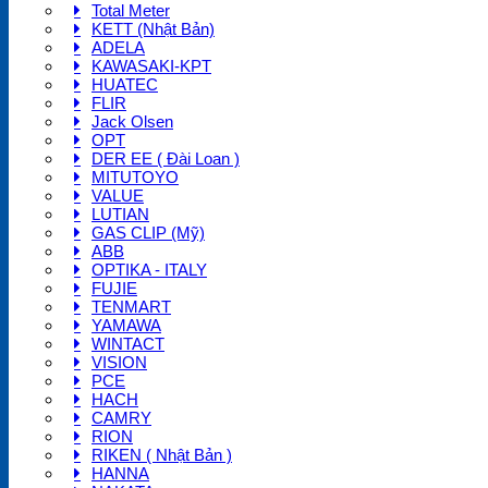
Total Meter
KETT (Nhật Bản)
ADELA
KAWASAKI-KPT
HUATEC
FLIR
Jack Olsen
OPT
DER EE ( Đài Loan )
MITUTOYO
VALUE
LUTIAN
GAS CLIP (Mỹ)
ABB
OPTIKA - ITALY
FUJIE
TENMART
YAMAWA
WINTACT
VISION
PCE
HACH
CAMRY
RION
RIKEN ( Nhật Bản )
HANNA