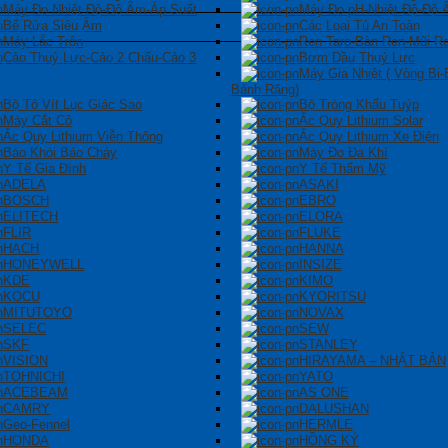
Máy Đo Nhiệt Độ-Độ Ẩm-Áp Suất
Máy Đo pH-Nhiệt Độ-Độ
Bể Rửa Siêu Âm
Các Loại Tủ An Toàn
Máy Lắc Trộn
Ren Taro-Bàn Ren-Mũi R
Cảo Thuỷ Lực-Cảo 2 Chấu-Cảo 3
Bơm Dầu Thuỷ Lực
Máy Gia Nhiệt ( Vòng Bi-
Bánh Răng)
Bộ Tô Vít Lục Giác Sao
Bộ Tròng Khẩu Tuýp
Máy Cắt Cỏ
Ắc Quy Lithium Solar
Ắc Quy Lithium Viễn Thông
Ắc Quy Lithium Xe Điện
Báo Khói Báo Cháy
Máy Đo Đa Khí
Y Tế Gia Đình
Y Tế Thẩm Mỹ
ADELA
ASAKI
BOSCH
EBRO
ELITECH
ELORA
FLIR
FLUKE
HACH
HANNA
HONEYWELL
INSIZE
KDE
KIMO
KOCU
KYORITSU
MITUTOYO
NOVAX
SELEC
SEW
SKF
STANLEY
VISION
HIRAYAMA – NHẬT BẢN
TOHNICHI
YATO
ACEBEAM
AS ONE
CAMRY
DALUSHAN
Geo-Fennel
HERMLE
HONDA
HỒNG KÝ