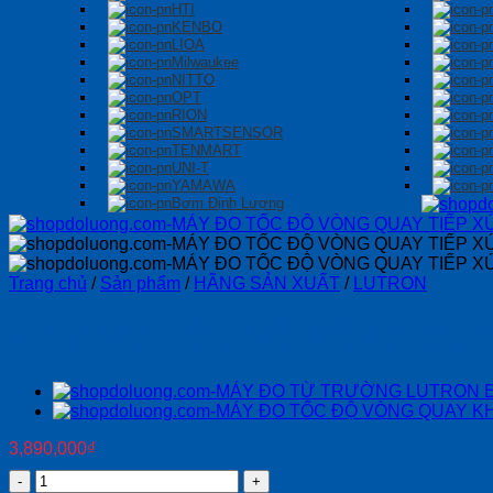
HTI
KENBO
LIOA
Milwaukee
NITTO
OPT
RION
SMARTSENSOR
TENMART
UNI-T
YAMAWA
Bơm Định Lượng
Trang chủ
/
Sản phẩm
/
HÃNG SẢN XUẤT
/
LUTRON
MÁY ĐO TỐC ĐỘ VÒNG QUAY
3,890,000
₫
MÁY