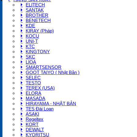
ELITECH
SANTAK
BROTHER
BENETECH
KDE
KIRAY (Pháp)
KOCU
UNI-T
KTC
KINGTONY
SKC
LIOA
SMARTSENSOR
GOOT TAIYO ( Nhật Bản )
SELEC
TESTO
TEREX (USA)
ELORA
MASADA
HIRAYAMA - NHẬT BẢN
TES Đài Loan
ASAKI
Regeltex
KORT
DEWALT
KYORITSU