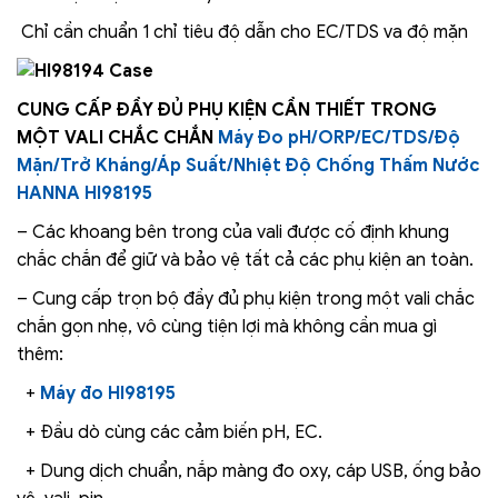
Chỉ cần chuẩn 1 chỉ tiêu độ dẫn cho EC/TDS va độ mặn
CUNG CẤP ĐẦY ĐỦ PHỤ KIỆN CẦN THIẾT TRONG
MỘT VALI CHẮC CHẮN
Máy Đo pH/ORP/EC/TDS/Độ
Mặn/Trở Kháng/Áp Suất/Nhiệt Độ Chống Thấm Nước
HANNA HI98195
– Các khoang bên trong của vali được cố định khung
chắc chắn để giữ và bảo vệ tất cả các phụ kiện an toàn.
– Cung cấp trọn bộ đầy đủ phụ kiện trong một vali chắc
chắn gọn nhẹ, vô cùng tiện lợi mà không cần mua gì
thêm:
+
Máy đo HI98195
+ Đầu dò cùng các cảm biến pH, EC.
+ Dung dịch chuẩn, nắp màng đo oxy, cáp USB, ống bảo