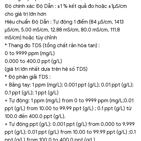
Độ chính xác Độ Dẫn : ±1 % kết quả đo hoặc ±1µS/cm
cho giá trị lớn hơn
Hiệu chuẩn Độ Dẫn : Tự động 1 điểm (84 µS/cm, 1413
µS/cm, 5.00 mS/cm, 12.88 mS/cm, 80.0 mS/cm, 111.8
mS/cm) hoặc tùy chỉnh
* Thang đo TDS (tổng chất rắn hòa tan) :
0 to 9999 ppm (mg/L)
0.000 to 400.0 ppt (g/L)
(giá trị lớn nhất dựa trên hệ số TDS)
* Độ phân giải TDS :
+ Bằng tay: 1 ppm (mg/L); 0.001 ppt (g/L); 0.01 ppt (g/L);
0.1 ppt (g/L); 1 ppt (g/L)
+ Tự động: 1 ppm (mg/L) from 0 to 9999 ppm (mg/L;0.01
ppt (g/L) from 10.00 to 99.99 ppt (g/L) ; 0.1 ppt (g/L) từ
100.0 đến 400.0 ppt (g/L).
+ Tự động ppt (g/L): 0.001 ppt (g/L) from 0.000 to 9.999
ppt (g/L); 0.01 ppt (g/L) from 10.00 to 99.99 ppt (g/L) ;0.1
ppt (g/L) from 100.0 to 400.0 ppt (g/L)