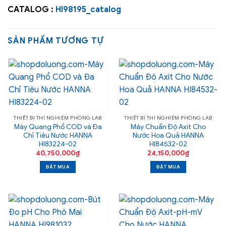
CATALOG :
HI98195_catalog
SẢN PHẨM TƯƠNG TỰ
THIẾT BỊ THÍ NGHIỆM PHÒNG LAB
THIẾT BỊ THÍ NGHIỆM PHÒNG LAB
Máy Quang Phổ COD và Đa
Máy Chuẩn Độ Axit Cho
Chỉ Tiêu Nước HANNA
Nước Hoa Quả HANNA
HI83224-02
HI84532-02
40,750,000
₫
24,150,000
₫
ĐẶT MUA
ĐẶT MUA