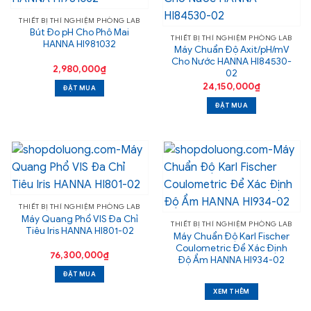
THIẾT BỊ THÍ NGHIỆM PHÒNG LAB
Bút Đo pH Cho Phô Mai
THIẾT BỊ THÍ NGHIỆM PHÒNG LAB
HANNA HI981032
Máy Chuẩn Độ Axit/pH/mV
Cho Nước HANNA HI84530-
2,980,000
₫
02
24,150,000
₫
ĐẶT MUA
ĐẶT MUA
THIẾT BỊ THÍ NGHIỆM PHÒNG LAB
Máy Quang Phổ VIS Đa Chỉ
THIẾT BỊ THÍ NGHIỆM PHÒNG LAB
Tiêu Iris HANNA HI801-02
Máy Chuẩn Độ Karl Fischer
Coulometric Để Xác Định
76,300,000
₫
Độ Ẩm HANNA HI934-02
ĐẶT MUA
XEM THÊM