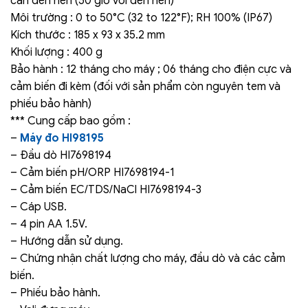
cần đèn nền (50 giờ với đèn nền)
Môi trường : 0 to 50°C (32 to 122°F); RH 100% (IP67)
Kích thước : 185 x 93 x 35.2 mm
Khối lượng : 400 g
Bảo hành : 12 tháng cho máy ; 06 tháng cho điện cực và
cảm biến đi kèm (đối với sản phẩm còn nguyên tem và
phiếu bảo hành)
*** Cung cấp bao gồm :
–
Máy đo HI98195
– Đầu dò HI7698194
– Cảm biến pH/ORP HI7698194-1
– Cảm biến EC/TDS/NaCl HI7698194-3
– Cáp USB.
– 4 pin AA 1.5V.
– Hướng dẫn sử dụng.
– Chứng nhận chất lượng cho máy, đầu dò và các cảm
biến.
– Phiếu bảo hành.