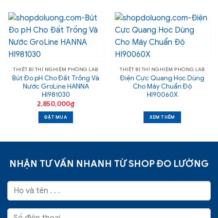
THIẾT BỊ THÍ NGHIỆM PHÒNG LAB
THIẾT BỊ THÍ NGHIỆM PHÒNG LAB
Bút Đo pH Cho Đất Trồng Và
Điện Cực Quang Học Dùng
Nước GroLine HANNA
Cho Máy Chuẩn Độ
HI981030
HI90060X
2,850,000
₫
ĐẶT MUA
XEM THÊM
NHẬN TƯ VẤN NHANH TỪ SHOP ĐO LƯỜNG