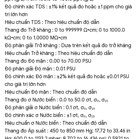
Độ chính xác TDS : ±1% kết quả đo hoặc ±1 ppm cho giá
trị lớn hơn
Hiệu chuẩn TDS : Theo hiệu chuẩn độ dẫn
Thang đo Trở kháng : 0 to 999999 Ω•cm; 0 to 1000.0
kΩ•cm; 0 to 1.0000 MΩ•cm
Độ phân giải Trở kháng : Dựa trên kết quả đo trở kháng
Hiệu chuẩn Trở kháng : Theo hiệu chuẩn độ dẫn
Thang đo Độ mặn : 0.00 to 70.00 PSU
Độ phân giải Độ mặn : 0.01 PSU
Độ chính xác Độ mặn : ±2% kết quả đo hoặc ±0.01 PSU
cho giá trị lớn hơn
Hiệu chuẩn Độ mặn : Theo chuẩn độ dẫn
Thang đo σ Nước biển : 0.0 to 50.0 σt, σ₀, σ₁₅
Độ phân giải σ Nước biển : 0.1 σt, σ₀, σ₁₅
Độ chính xác σ Nước biển : ±1 σt, σ₀, σ₁₅
Hiệu chuẩn σ Nước biển : Theo chuẩn độ dẫn
Thang đo Áp suất : 450 to 850 mm Hg; 17.72 to 33.46 in
Hg; 600.0 to 1133.2 mbar; 8.702 to 16.436 psi; 0.5921 to