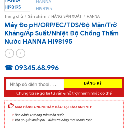
Trang chủ
/
Sản phẩm
/
HÃNG SẢN XUẤT
/
HANNA
Máy Đo pH/ORP/EC/TDS/Độ Mặn/Trở
Kháng/Áp Suất/Nhiệt Độ Chống Thấm
Nước HANNA HI98195
☎ 09345.68.996
Chúng tôi sẽ gọi lại tư vấn & hỗ trợ nhanh nhất có thể
MUA HÀNG ONLINE ĐẢM BẢO TẠI BẢO ANH NTH
Bảo hành 12 tháng trên toàn quốc
Vận chuyển miễn phí - Kiểm tra hàng mới thanh toán