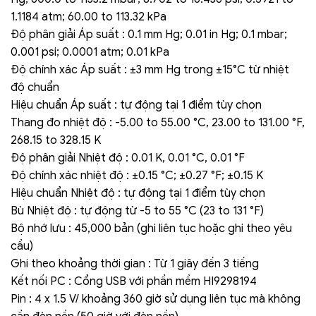
1.1184 atm; 60.00 to 113.32 kPa
Độ phân giải Áp suất : 0.1 mm Hg; 0.01 in Hg; 0.1 mbar;
0.001 psi; 0.0001 atm; 0.01 kPa
Độ chính xác Áp suất : ±3 mm Hg trong ±15°C từ nhiệt
độ chuẩn
Hiệu chuẩn Áp suất : tự động tại 1 điểm tùy chọn
Thang đo nhiệt độ : -5.00 to 55.00 °C, 23.00 to 131.00 °F,
268.15 to 328.15 K
Độ phân giải Nhiệt độ : 0.01 K, 0.01 °C, 0.01 °F
Độ chính xác nhiệt độ : ±0.15 °C; ±0.27 °F; ±0.15 K
Hiệu chuẩn Nhiệt độ : tự động tại 1 điểm tùy chọn
Bù Nhiệt độ : tự động từ -5 to 55 °C (23 to 131 °F)
Bộ nhớ lưu : 45,000 bản (ghi liên tục hoặc ghi theo yêu
cầu)
Ghi theo khoảng thời gian : Từ 1 giây đến 3 tiếng
Kết nối PC : Cổng USB với phần mềm HI9298194
Pin : 4 x 1.5 V/ khoảng 360 giờ sử dụng liên tục mà không