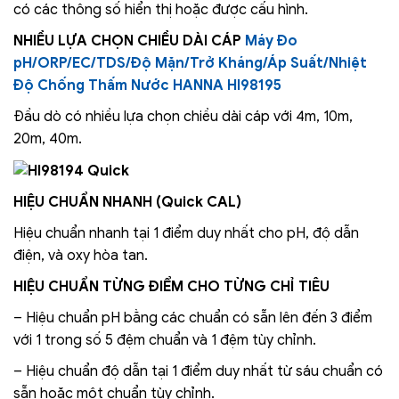
có các thông số hiển thị hoặc được cấu hình.
NHIỀU LỰA CHỌN CHIỀU DÀI CÁP
Máy Đo
pH/ORP/EC/TDS/Độ Mặn/Trở Kháng/Áp Suất/Nhiệt
Độ Chống Thấm Nước HANNA HI98195
Đầu dò có nhiều lựa chọn chiều dài cáp với 4m, 10m,
20m, 40m.
HIỆU CHUẨN NHANH (Quick CAL)
Hiệu chuẩn nhanh tại 1 điểm duy nhất cho pH, độ dẫn
điện, và oxy hòa tan.
HIỆU CHUẨN TỪNG ĐIỂM CHO TỪNG CHỈ TIÊU
– Hiệu chuẩn pH bằng các chuẩn có sẵn lên đến 3 điểm
với 1 trong số 5 đệm chuẩn và 1 đệm tùy chỉnh.
– Hiệu chuẩn độ dẫn tại 1 điểm duy nhất từ ​​sáu chuẩn có
sẵn hoặc một chuẩn tùy chỉnh.