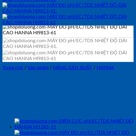
Trang chủ
/
Sản phẩm
/
HÃNG SẢN XUẤT
/
HANNA
MÁY ĐO pH/EC/TDS NHIỆT
ĐỘ DẢI CAO HANNA
HI9813-61