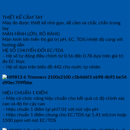
THIẾT KẾ CẦM TAY
Máy đo được thiết kế nhỏ gọn, dễ cầm và chắc chắn trong
tay
MÀN HÌNH LỚN, RÕ RÀNG
Màn hình lớn hiển thị giá trị pH, EC, TDS/nhiệt độ cùng với
hướng dẫn
HỆ SỐ CHUYỂN ĐỔI EC/TDS
– Hệ số tự động điều chỉnh từ 0.56 đến 0.78 dựa trên giá trị
đo EC thực
– Hệ số dựa trên biểu đồ 442 cho nước tự nhiên
HIỆU CHUẨN 1 ĐIỂM
– Máy có chức năng hiệu chuẩn cho kết quả có độ chính xác
cao và độ tin cậy cao
– Hiệu chuẩn 1 điểm tại pH7.01 với nút vặn pH
– Hiệu chuẩn 1 điểm chung cho EC/TDS tại 1.41 mS/cm hoặc
1500 ppm với nút EC/TDS