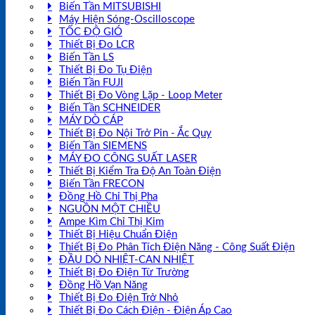
Biến Tần MITSUBISHI
Máy Hiện Sóng-Oscilloscope
TỐC ĐỘ GIÓ
Thiết Bị Đo LCR
Biến Tần LS
Thiết Bị Đo Tụ Điện
Biến Tần FUJI
Thiết Bị Đo Vòng Lặp - Loop Meter
Biến Tần SCHNEIDER
MÁY DÒ CÁP
Thiết Bị Đo Nội Trở Pin - Ắc Quy
Biến Tần SIEMENS
MÁY ĐO CÔNG SUẤT LASER
Thiết Bị Kiểm Tra Độ An Toàn Điện
Biến Tần FRECON
Đồng Hồ Chỉ Thị Pha
NGUỒN MỘT CHIỀU
Ampe Kìm Chỉ Thị Kim
Thiết Bị Hiệu Chuẩn Điện
Thiết Bị Đo Phân Tích Điện Năng - Công Suất Điện
ĐẦU DÒ NHIỆT-CAN NHIỆT
Thiết Bị Đo Điện Từ Trường
Đồng Hồ Vạn Năng
Thiết Bị Đo Điện Trở Nhỏ
Thiết Bị Đo Cách Điện - Điện Áp Cao