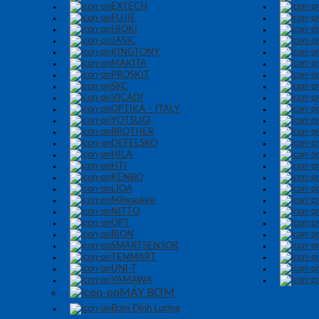
EXTECH
FUJIE
HIOKI
JASIC
KINGTONY
MAKITA
PROSKIT
SKC
VICADI
OPTIKA – ITALY
YOTSUGI
BROTHER
DEFELSKO
HILA
HTI
KENBO
LIOA
Milwaukee
NITTO
OPT
RION
SMARTSENSOR
TENMART
UNI-T
YAMAWA
MÁY BƠM
Bơm Định Lượng