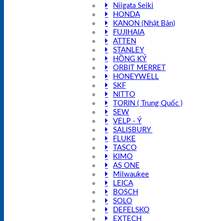
Niigata Seiki
HONDA
KANON (Nhật Bản)
FUJIHAIA
ATTEN
STANLEY
HỒNG KÝ
ORBIT MERRET
HONEYWELL
SKF
NITTO
TORIN ( Trung Quốc )
SEW
VELP - Ý
SALISBURY
FLUKE
TASCO
KIMO
AS ONE
Milwaukee
LEICA
BOSCH
SOLO
DEFELSKO
EXTECH