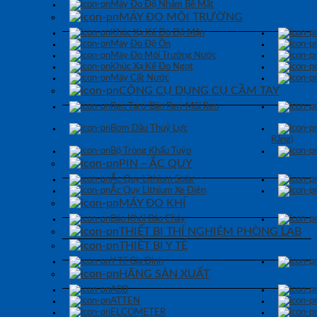
Máy Đo Độ Nhám Bề Mặt
MÁY ĐO MÔI TRƯỜNG
Khúc Xạ Kế Đo Độ Mặn
Máy Đo Độ Ồn
Máy Đo Môi Trường Nước
Khúc Xạ Kế Đo Ngọt
Máy Cất Nước
CÔNG CỤ DỤNG CỤ CẦM TAY
Ren Taro-Bàn Ren-Mũi Ren
Bơm Dầu Thuỷ Lực
Răng)
Bộ Tròng Khẩu Tuýp
PIN – ẮC QUY
Ắc Quy Lithium Solar
Ắc Quy Lithium Xe Điện
MÁY ĐO KHÍ
Báo Khói Báo Cháy
THIẾT BỊ THÍ NGHIỆM PHÒNG LAB
THIẾT BỊ Y TẾ
Y Tế Gia Đình
HÃNG SẢN XUẤT
ABB
ATTEN
ELCOMETER