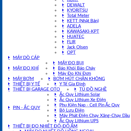
DEWALT
KYORITSU
Total Meter
KETT (Nhật Bản)
ADELA
KAWASAKI-KPT
HUATEC
FLIR
Jack Olsen
OPT
MÁY DÒ CÁP
MÁY ĐO BỤI
MÁY ĐO KHÍ
Báo Khói Báo Cháy
Máy Đo Khí Đơn
MÁY BƠM
BƠM HÚT CHÂN KHÔNG
THIẾT BỊ Y TẾ
Y Tế Gia Đình
THIẾT BỊ GARAGE OTO
TỦ ĐỒ NGHỀ
Ắc Quy Lithium Solar
Ắc Quy Lithium Xe Điện
Phụ Kiện Nạp - Cell Pin Ắc Quy
PIN - ẮC QUY
Bộ Lưu Điện
Máy Phát Điện Chạy Xăng-Chạy Dầu
Ắc Quy Lithium UPS
THIẾT BỊ ĐO NHIỆT ĐỘ-ĐỘ ẨM