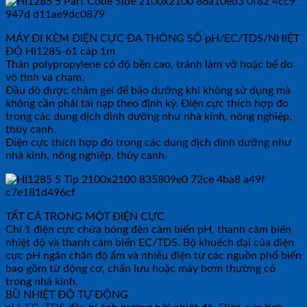
MÁY ĐI KÈM ĐIỆN CỰC ĐA THÔNG SỐ pH/EC/TDS/NHIỆT
ĐỘ HI1285-61 cáp 1m
Thân polypropylene có độ bền cao, tránh làm vỡ hoặc bể do
vô tình va chạm.
Đầu dò được châm gel để bảo dưỡng khi không sử dụng mà
không cần phải tái nạp theo định kỳ. Điện cực thích hợp đo
trong các dung dịch dinh dưỡng như nhà kính, nông nghiệp,
thủy canh.
Điện cực thích hợp đo trong các dung dịch dinh dưỡng như
nhà kính, nông nghiệp, thủy canh.
TẤT CẢ TRONG MỘT ĐIỆN CỰC
Chỉ 1 điện cực chứa bóng đèn cảm biến pH, thanh cảm biến
nhiệt độ và thanh cảm biến EC/TDS. Bộ khuếch đại của điện
cực pH ngăn chặn độ ẩm và nhiễu điện từ các nguồn phổ biến
bao gồm từ động cơ, chấn lưu hoặc máy bơm thường có
trong nhà kính.
BÙ NHIỆT ĐỘ TỰ ĐỘNG