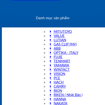
Danh mục sản phẩm
MITUTOYO
VALUE
LUTIAN
GAS CLIP (Mỹ)
ABB
OPTIKA - ITALY
FUJIE
TENMART
YAMAWA
WINTACT
VISION
PCE
HACH
CAMRY
RION
RIKEN ( Nhật Bản )
HANNA
NAKATA