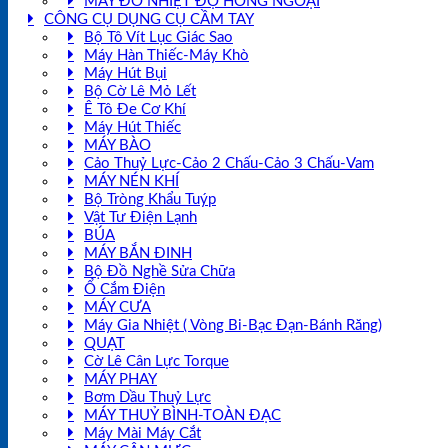
MÁY ĐO NHIỆT ĐỘ HỒNG NGOẠI
CÔNG CỤ DỤNG CỤ CẦM TAY
Bộ Tô Vít Lục Giác Sao
Máy Hàn Thiếc-Máy Khò
Máy Hút Bụi
Bộ Cờ Lê Mỏ Lết
Ê Tô Đe Cơ Khí
Máy Hút Thiếc
MÁY BÀO
Cảo Thuỷ Lực-Cảo 2 Chấu-Cảo 3 Chấu-Vam
MÁY NÉN KHÍ
Bộ Tròng Khẩu Tuýp
Vật Tư Điện Lạnh
BÚA
MÁY BẮN ĐINH
Bộ Đồ Nghề Sửa Chữa
Ổ Cắm Điện
MÁY CƯA
Máy Gia Nhiệt ( Vòng Bi-Bạc Đạn-Bánh Răng)
QUẠT
Cờ Lê Cân Lực Torque
MÁY PHAY
Bơm Dầu Thuỷ Lực
MÁY THUỶ BÌNH-TOÀN ĐẠC
Máy Mài Máy Cắt