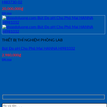
HI83730-02
20,000,000
₫
Đặt mua
THIẾT BỊ THÍ NGHIỆM PHÒNG LAB
Bút Đo pH Cho Phô Mai HANNA HI981032
2,980,000
₫
Đặt mua
NHẬN TƯ VẤN NHANH TỪ SHOP ĐO
LƯỜNG