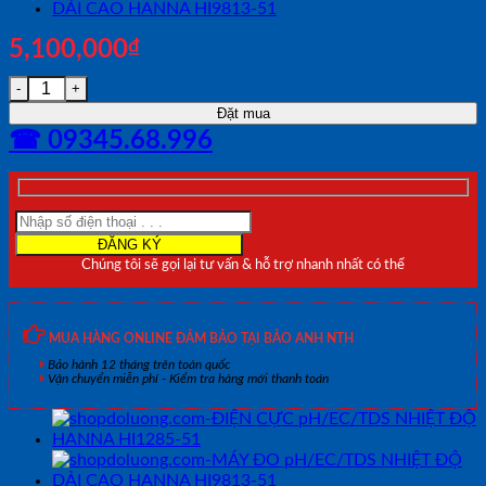
5,100,000
₫
MÁY ĐO pH/EC/TDS NHIỆT ĐỘ DẢI CAO HANNA HI9813-61 
Đặt mua
☎ 09345.68.996
Chúng tôi sẽ gọi lại tư vấn & hỗ trợ nhanh nhất có thể
MUA HÀNG ONLINE ĐẢM BẢO TẠI BẢO ANH NTH
Bảo hành 12 tháng trên toàn quốc
Vận chuyển miễn phí - Kiểm tra hàng mới thanh toán