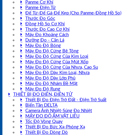
Panme Cơ Khí
Panme Điện Tử
Đế Từ-Đế Gá-Đế Kẹp (Cho Panme-Đồng Hồ So)
Thước Đo Góc
Đồng Hồ So Cơ Khí
Thước Đo Cao Cơ Khí
Máy Đo Khoảng Cách
Dưỡng Đo - Căn Lá
Máy Đo Độ Bóng
Máy Đo Độ Cứng Bê Tông
Máy Đo Độ Cứng Của Kim Loại
Máy Đo Độ Cứng Của Mút Xốp
Máy Đo Độ Cứng Của Nhựa, Cao Su
Máy Đo Độ Dày Kim Loại, Nhựa
Máy Đo Độ Dày Lớp Phủ
Máy Đo Độ Nhám Bề Mặt
Máy Đo Độ Rung
THIẾT BỊ ĐO ĐIỆN, ĐIỆN TỬ
Thiết Bị Đo Điện Trở Đất - Điện Trở Suất
Biến Tần DELTA
Camera Ảnh Nhiệt-Súng Đo Nhiệt
MÁY ĐO ĐỘ ẨM VẬT LIỆU
Tốc Độ Vòng Quay
Thiết Bị Đo Bức Xạ-Phóng Xạ
Thiết Bị Đo Dòng Dò