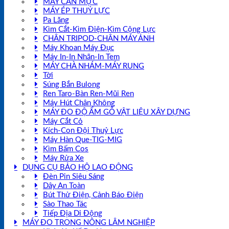
MÁY CÂN MỰC
MÁY ÉP THUỶ LỰC
Pa Lăng
Kìm Cắt-Kìm Điện-Kìm Cộng Lực
CHÂN TRIPOD-CHÂN MÁY ẢNH
Máy Khoan Máy Đục
Máy In-In Nhãn-In Tem
MÁY CHÀ NHÁM-MÁY RUNG
Tời
Súng Bắn Bulong
Ren Taro-Bàn Ren-Mũi Ren
Máy Hút Chân Không
MÁY ĐO ĐỘ ẨM GỖ VẬT LIỆU XÂY DỰNG
Máy Cắt Cỏ
Kích-Con Đội Thuỷ Lực
Máy Hàn Que-TIG-MIG
Kìm Bấm Cos
Máy Rửa Xe
DỤNG CỤ BẢO HỘ LAO ĐỘNG
Đèn Pin Siêu Sáng
Dây An Toàn
Bút Thử Điện, Cảnh Báo Điện
Sào Thao Tác
Tiếp Địa Di Động
MÁY ĐO TRONG NÔNG LÂM NGHIỆP