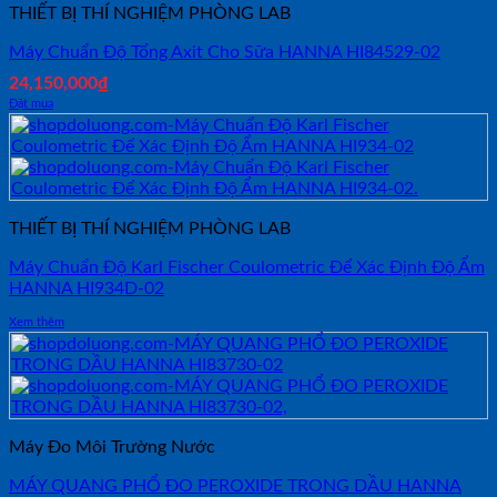
THIẾT BỊ THÍ NGHIỆM PHÒNG LAB
Máy Chuẩn Độ Tổng Axit Cho Sữa HANNA HI84529-02
24,150,000
₫
Đặt mua
THIẾT BỊ THÍ NGHIỆM PHÒNG LAB
Máy Chuẩn Độ Karl Fischer Coulometric Để Xác Định Độ Ẩm
HANNA HI934D-02
Xem thêm
Máy Đo Môi Trường Nước
MÁY QUANG PHỔ ĐO PEROXIDE TRONG DẦU HANNA