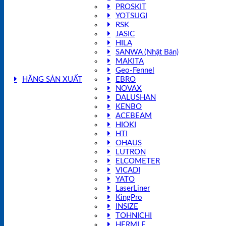
PROSKIT
YOTSUGI
RSK
JASIC
HILA
SANWA (Nhật Bản)
MAKITA
Geo-Fennel
HÃNG SẢN XUẤT
EBRO
NOVAX
DALUSHAN
KENBO
ACEBEAM
HIOKI
HTI
OHAUS
LUTRON
ELCOMETER
VICADI
YATO
LaserLiner
KingPro
INSIZE
TOHNICHI
HERMLE