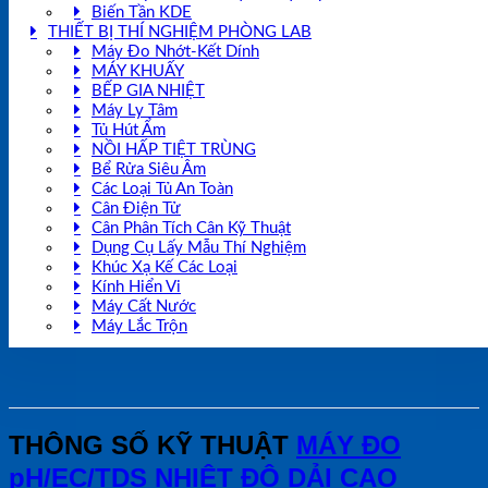
Biến Tần KDE
THIẾT BỊ THÍ NGHIỆM PHÒNG LAB
Máy Đo Nhớt-Kết Dính
MÁY KHUẤY
BẾP GIA NHIỆT
Máy Ly Tâm
Tủ Hút Ẩm
NỒI HẤP TIỆT TRÙNG
Bể Rửa Siêu Âm
Các Loại Tủ An Toàn
Cân Điện Tử
Cân Phân Tích Cân Kỹ Thuật
Dụng Cụ Lấy Mẫu Thí Nghiệm
Khúc Xạ Kế Các Loại
Kính Hiển Vi
Máy Cất Nước
Máy Lắc Trộn
THÔNG SỐ KỸ THUẬT
MÁY ĐO
pH/EC/TDS NHIỆT ĐỘ DẢI CAO