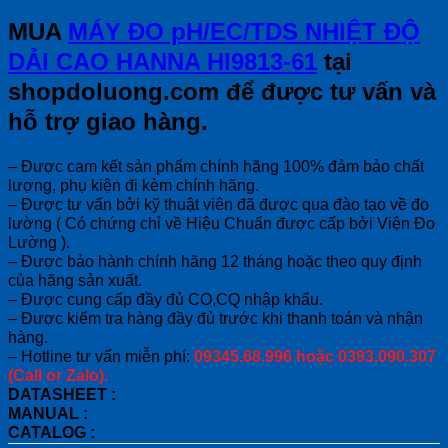
MUA
MÁY ĐO pH/EC/TDS NHIỆT ĐỘ
DẢI CAO HANNA HI9813-61
tại
shopdoluong.com để được tư vấn và
hỗ trợ giao hàng.
– Được cam kết sản phẩm chính hãng 100% đảm bảo chất
lượng, phụ kiện đi kèm chính hãng.
– Được tư vấn bởi kỹ thuật viên đã được qua đào tạo về đo
lường ( Có chứng chỉ về Hiệu Chuẩn được cấp bởi Viện Đo
Lường ).
– Được bảo hành chính hãng 12 tháng hoặc theo quy định
của hãng sản xuất.
– Được cung cấp đầy đủ CO,CQ nhập khẩu.
– Được kiểm tra hàng đầy đủ trước khi thanh toán và nhận
hàng.
– Hotline tư vấn miễn phí:
09345.68.996 hoặc 0393.090.307
(Call or Zalo).
DATASHEET :
MANUAL :
CATALOG :