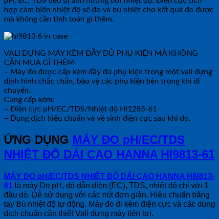
pH, EC, TDS đều bị ảnh hưởng bởi nhiệt độ. Điện cực tích
hợp cảm biến nhiệt độ sẽ đo và bù nhiệt cho kết quả đo được
mà không cần tính toán gì thêm.
VALI ĐỰNG MÁY KÈM ĐẦY ĐỦ PHỤ KIỆN MÀ KHÔNG
CẦN MUA GÌ THÊM
– Máy đo được cấp kèm đầy đủ phụ kiện trong một vali đựng
định hình chắc chắn, bảo vệ các phụ kiện bên trong khi di
chuyển.
Cung cấp kèm:
– Điện cực pH/EC/TDS/Nhiệt độ HI1285-61
– Dung dịch hiệu chuẩn và vệ sinh điện cực sau khi đo.
ỨNG DỤNG
MÁY ĐO pH/EC/TDS
NHIỆT ĐỘ DẢI CAO HANNA HI9813-61
MÁY ĐO pH/EC/TDS NHIỆT ĐỘ DẢI CAO HANNA HI9813-
61
là máy Đo pH, độ dẫn điện (EC), TDS, nhiệt độ chỉ với 1
đầu dò. Dễ sử dụng với các nút đơn giản. Hiệu chuẩn bằng
tay Bù nhiệt độ tự động. Máy đo đi kèm điện cực và các dung
dịch chuẩn cần thiết Vali đựng máy tiện lợi.