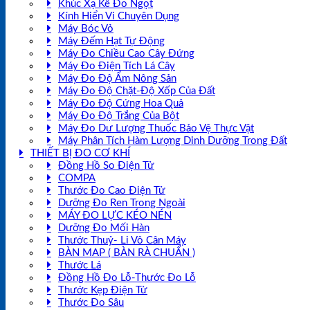
Khúc Xạ Kế Đo Ngọt
Kính Hiển Vi Chuyên Dụng
Máy Bóc Vỏ
Máy Đếm Hạt Tự Động
Máy Đo Chiều Cao Cây Đứng
Máy Đo Điện Tích Lá Cây
Máy Đo Độ Ẩm Nông Sản
Máy Đo Độ Chặt-Độ Xốp Của Đất
Máy Đo Độ Cứng Hoa Quả
Máy Đo Độ Trắng Của Bột
Máy Đo Dư Lượng Thuốc Bảo Vệ Thực Vật
Máy Phân Tích Hàm Lượng Dinh Dưỡng Trong Đất
THIẾT BỊ ĐO CƠ KHÍ
Đồng Hồ So Điện Tử
COMPA
Thước Đo Cao Điện Tử
Dưỡng Đo Ren Trong Ngoài
MÁY ĐO LỰC KÉO NÉN
Dưỡng Đo Mối Hàn
Thước Thuỷ- Li Vô Cân Máy
BÀN MAP ( BÀN RÀ CHUẨN )
Thước Lá
Đồng Hồ Đo Lỗ-Thước Đo Lỗ
Thước Kẹp Điện Tử
Thước Đo Sâu