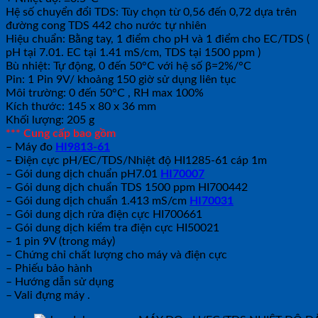
Hệ số chuyển đổi TDS: Tùy chọn từ 0,56 đến 0,72 dựa trên
đường cong TDS 442 cho nước tự nhiên
Hiệu chuẩn: Bằng tay, 1 điểm cho pH và 1 điểm cho EC/TDS (
pH tại 7.01. EC tại 1.41 mS/cm, TDS tại 1500 ppm )
Bù nhiệt: Tự động, 0 đến 50°C với hệ số β=2%/°C
Pin: 1 Pin 9V/ khoảng 150 giờ sử dụng liên tục
Môi trường: 0 đến 50°C , RH max 100%
Kích thước: 145 x 80 x 36 mm
Khối lượng: 205 g
*** Cung cấp bao gồm
– Máy đo
HI9813-61
– Điện cực pH/EC/TDS/Nhiệt độ HI1285-61 cáp 1m
– Gói dung dịch chuẩn pH7.01
HI70007
– Gói dung dịch chuẩn TDS 1500 ppm HI700442
– Gói dung dịch chuẩn 1.413 mS/cm
HI70031
– Gói dung dịch rửa điện cực HI700661
– Gói dung dịch kiểm tra điện cực HI50021
– 1 pin 9V (trong máy)
– Chứng chỉ chất lượng cho máy và điện cực
– Phiếu bảo hành
– Hướng dẫn sử dụng
– Vali đựng máy .