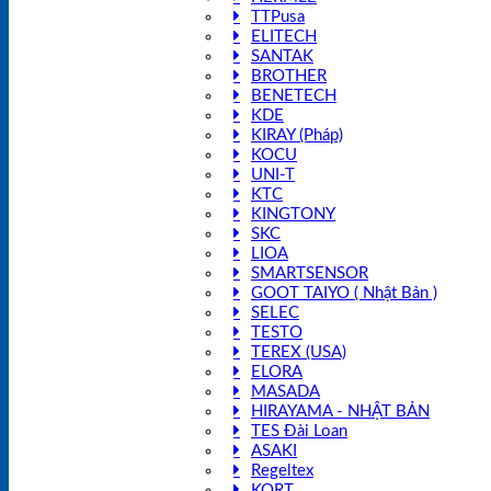
TTPusa
ELITECH
SANTAK
BROTHER
BENETECH
KDE
KIRAY (Pháp)
KOCU
UNI-T
KTC
KINGTONY
SKC
LIOA
SMARTSENSOR
GOOT TAIYO ( Nhật Bản )
SELEC
TESTO
TEREX (USA)
ELORA
MASADA
HIRAYAMA - NHẬT BẢN
TES Đài Loan
ASAKI
Regeltex
KORT