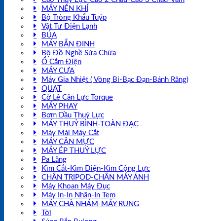
MÁY NÉN KHÍ
Bộ Tròng Khẩu Tuýp
Vật Tư Điện Lạnh
BÚA
MÁY BẮN ĐINH
Bộ Đồ Nghề Sửa Chữa
Ổ Cắm Điện
MÁY CƯA
Máy Gia Nhiệt ( Vòng Bi-Bạc Đạn-Bánh Răng)
QUẠT
Cờ Lê Cân Lực Torque
MÁY PHAY
Bơm Dầu Thuỷ Lực
MÁY THUỶ BÌNH-TOÀN ĐẠC
Máy Mài Máy Cắt
MÁY CÂN MỰC
MÁY ÉP THUỶ LỰC
Pa Lăng
Kìm Cắt-Kìm Điện-Kìm Cộng Lực
CHÂN TRIPOD-CHÂN MÁY ẢNH
Máy Khoan Máy Đục
Máy In-In Nhãn-In Tem
MÁY CHÀ NHÁM-MÁY RUNG
Tời