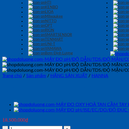
HTI
KENBO
LIOA
Milwaukee
NITTO
OPT
RION
SMARTSENSOR
TENMART
UNI-T
YAMAWA
Bơm Định Lượng
Trang chủ
/
Sản phẩm
/
HÃNG SẢN XUẤT
/
HANNA
MÁY ĐO pH/ĐỘ DẪN/TDS/Đ
18,500,000
₫
MÁY