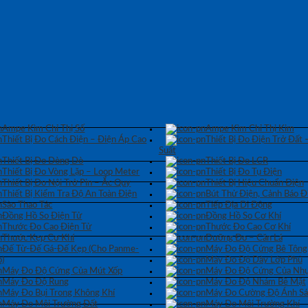
Ampe Kìm Chỉ Thị Số
Ampe Kìm Chỉ Thị Kim
Thiết Bị Đo Cách Điện – Điện Áp Cao
Thiết Bị Đo Điện Trở Đất 
Suất
Thiết Bị Đo Dòng Dò
Thiết Bị Đo LCR
Thiết Bị Đo Vòng Lặp – Loop Meter
Thiết Bị Đo Tụ Điện
Thiết Bị Đo Nội Trở Pin – Ắc Quy
Thiết Bị Hiệu Chuẩn Điện
Thiết Bị Kiểm Tra Độ An Toàn Điện
Bút Thử Điện, Cảnh Báo Đ
Sào Thao Tác
Tiếp Địa Di Động
Đồng Hồ So Điện Tử
Đồng Hồ So Cơ Khí
Thước Đo Cao Điện Tử
Thước Đo Cao Cơ Khí
Thước Kẹp Cơ Khí
Dưỡng Đo – Căn Lá
Đế Từ-Đế Gá-Đế Kẹp (Cho Panme-
Máy Đo Độ Cứng Bê Tông
)
Máy Đo Độ Dày Lớp Phủ
Máy Đo Độ Cứng Của Mút Xốp
Máy Đo Độ Cứng Của Nhự
Máy Đo Độ Rung
Máy Đo Độ Nhám Bề Mặt
Máy Đo Bụi Trong Không Khí
Máy Đo Cường Độ Ánh S
Máy Đo Môi Trường Đất
Máy Đo Môi Trường Khí