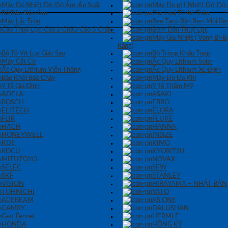
Máy Đo Nhiệt Độ-Độ Ẩm-Áp Suất
Máy Đo pH-Nhiệt Độ-Độ
Bể Rửa Siêu Âm
Các Loại Tủ An Toàn
Máy Lắc Trộn
Ren Taro-Bàn Ren-Mũi Re
Cảo Thuỷ Lực-Cảo 2 Chấu-Cảo 3 Chấu-
Bơm Dầu Thuỷ Lực
Máy Gia Nhiệt ( Vòng Bi-
Răng)
Bộ Tô Vít Lục Giác Sao
Bộ Tròng Khẩu Tuýp
Máy Cắt Cỏ
Ắc Quy Lithium Solar
Ắc Quy Lithium Viễn Thông
Ắc Quy Lithium Xe Điện
Báo Khói Báo Cháy
Máy Đo Đa Khí
Y Tế Gia Đình
Y Tế Thẩm Mỹ
ADELA
ASAKI
BOSCH
EBRO
ELITECH
ELORA
FLIR
FLUKE
HACH
HANNA
HONEYWELL
INSIZE
KDE
KIMO
KOCU
KYORITSU
MITUTOYO
NOVAX
SELEC
SEW
SKF
STANLEY
VISION
HIRAYAMA – NHẬT BẢN
TOHNICHI
YATO
ACEBEAM
AS ONE
CAMRY
DALUSHAN
Geo-Fennel
HERMLE
HONDA
HỒNG KÝ