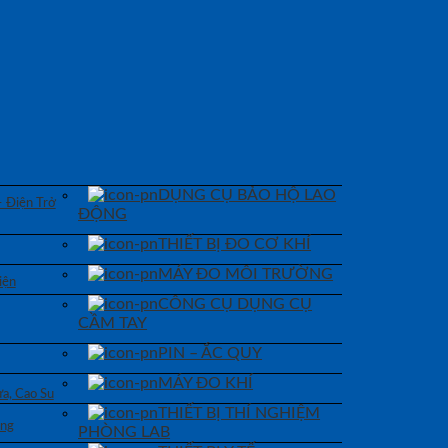
DỤNG CỤ BẢO HỘ LAO
– Điện Trở
ĐỘNG
THIẾT BỊ ĐO CƠ KHÍ
MÁY ĐO MÔI TRƯỜNG
iện
CÔNG CỤ DỤNG CỤ
CẦM TAY
PIN – ẮC QUY
MÁY ĐO KHÍ
a, Cao Su
THIẾT BỊ THÍ NGHIỆM
áng
PHÒNG LAB