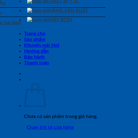
THIẾT BỊ Y TẾ
 Ẩm
HÃNG SẢN XUẤT
n
MÁY BƠM
Bạc Đạn-Bánh
Trang chủ
Sản phẩm
Khuyến mãi Hot
Hướng dẫn
Bảo hành
Thanh toán
Chưa có sản phẩm trong giỏ hàng.
Quay trở lại cửa hàng