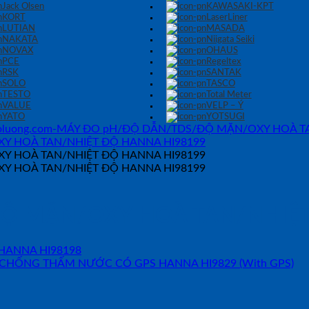
Jack Olsen
KAWASAKI-KPT
KORT
LaserLiner
LUTIAN
MASADA
NAKATA
Niigata Seiki
NOVAX
OHAUS
PCE
Regeltex
RSK
SANTAK
SOLO
TASCO
TESTO
Total Meter
VALUE
VELP – Ý
YATO
YOTSUGI
Ộ MẶN/OXY HOÀ TAN/NHIỆT