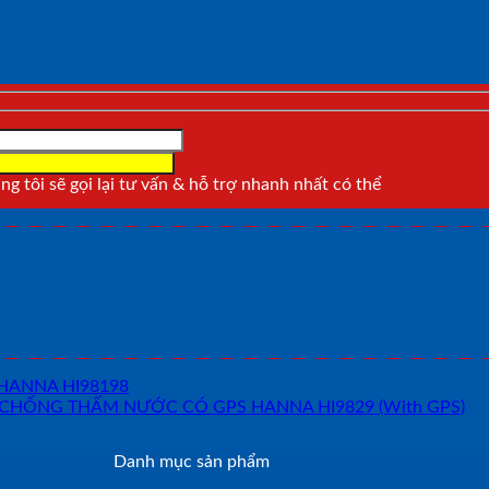
g tôi sẽ gọi lại tư vấn & hỗ trợ nhanh nhất có thể
Danh mục sản phẩm