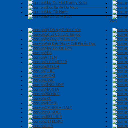
Máy Đo Môi Trường Nước
Khúc Xạ Kế Đo Ngọt
Máy Cất Nước
Bộ Cờ Lê Mỏ Lết
Vam
Bộ Đồ Nghề Sửa Chữa
Cờ Lê Cân Lực Torque
Ắc Quy Lithium UPS
Phụ Kiện Nạp – Cell Pin Ắc Quy
Máy Đo Khí Đơn
ABB
ATTEN
ELCOMETER
EXTECH
FUJIE
HIOKI
JASIC
KINGTONY
MAKITA
PROSKIT
SKC
VICADI
OPTIKA – ITALY
YOTSUGI
BROTHER
DEFELSKO
HILA