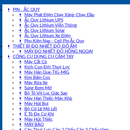
PIN - ẮC QUY
Máy Phát Điện Chạy Xăng-Chạy Dầu
Ắc Quy Lithium UPS
Ắc Quy Lithium Viễn Thông
Ắc Quy Lithium Solar
Ắc Quy Lithium Xe Điện
Phụ Kiện Nạp - Cell Pin Ắc Quy
THIẾT BỊ ĐO NHIỆT ĐỘ-ĐỘ ẨM
MÁY ĐO NHIỆT ĐỘ HỒNG NGOẠI
CÔNG CỤ DỤNG CỤ CẦM TAY
Máy Cắt Cỏ
Kích-Con Đội Thuỷ Lực
Máy Hàn Que-TIG-MIG
Kìm Bấm Cos
Máy Rửa Xe
Súng Bơm Mỡ
Bộ Tô Vít Lục Giác Sao
Máy Hàn Thiếc-Máy Khò
Máy Hút Bụi
Bộ Cờ Lê Mỏ Lết
Ê Tô Đe Cơ Khí
Máy Hút Thiếc
MÁY BÀO
Cảo Thuỷ Lực-Cảo 2 Chấu-Cảo 3 Chấu-Vam