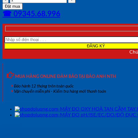
ĐO
Đặt mua
pH/
☎ 09345.68.996
ĐỘ
DẪN/TDS/
ĐỘ
MẶN/OXY
HOÀ
TAN/NHIỆT
ĐỘ
Chún
HANNA
HI98199
số
lượng
MUA HÀNG ONLINE ĐẢM BẢO TẠI BẢO ANH NTH
Bảo hành 12 tháng trên toàn quốc
Vận chuyển miễn phí - Kiểm tra hàng mới thanh toán