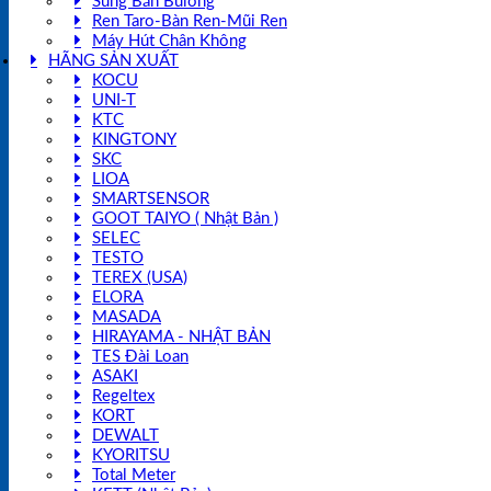
Súng Bắn Bulong
Ren Taro-Bàn Ren-Mũi Ren
Máy Hút Chân Không
HÃNG SẢN XUẤT
KOCU
UNI-T
KTC
KINGTONY
SKC
LIOA
SMARTSENSOR
GOOT TAIYO ( Nhật Bản )
SELEC
TESTO
TEREX (USA)
ELORA
MASADA
HIRAYAMA - NHẬT BẢN
TES Đài Loan
ASAKI
Regeltex
KORT
DEWALT
KYORITSU
Total Meter