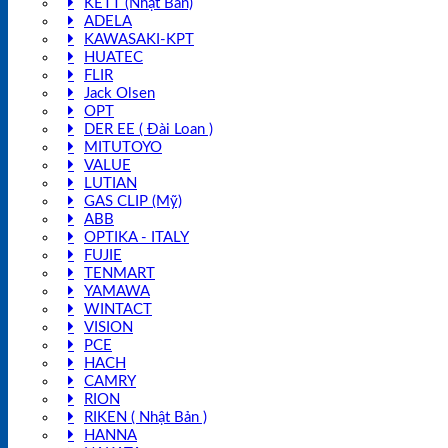
KETT (Nhật Bản)
ADELA
KAWASAKI-KPT
HUATEC
FLIR
Jack Olsen
OPT
DER EE ( Đài Loan )
MITUTOYO
VALUE
LUTIAN
GAS CLIP (Mỹ)
ABB
OPTIKA - ITALY
FUJIE
TENMART
YAMAWA
WINTACT
VISION
PCE
HACH
CAMRY
RION
RIKEN ( Nhật Bản )
HANNA