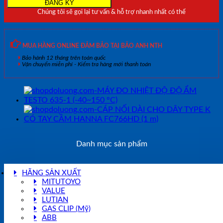
2
Chúng tôi sẽ gọi lại tư vấn & hỗ trợ nhanh nhất có thể
(-40~150
°C)
số
lượng
MUA HÀNG ONLINE ĐẢM BẢO TẠI BẢO ANH NTH
Bảo hành 12 tháng trên toàn quốc
Vận chuyển miễn phí - Kiểm tra hàng mới thanh toán
Danh mục sản phẩm
HÃNG SẢN XUẤT
MITUTOYO
VALUE
LUTIAN
GAS CLIP (Mỹ)
ABB