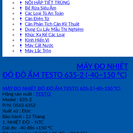
NỒI HẤP TIỆT TRÙNG
Bể Rửa Siêu Âm
Các Loại Tủ An Toàn
Cân Điện Tử
Cân Phân Tích Cân Kỹ Thuật
Dụng Cụ Lấy Mẫu Thí Nghiệm
Khúc Xạ Kế Các Loại
Kính Hiển Vi
Máy Cất Nước
Máy Lắc Trộn
THÔNG SỐ KỸ THUẬT
MÁY ĐO NHIỆT
ĐỘ ĐỘ ẨM TESTO 635-2 (-40~150 °C)
MÁY ĐO NHIỆT ĐỘ ĐỘ ẨM TESTO 635-2 (-40~150 °C)
Hãng sản xuất :
TESTO
Model : 635-2
P/N: 0563 6352
Xuất xứ : Đức
Bảo hành : 12 Tháng
1. NHIỆT ĐỘ – NTC
Dải đo: -40 đến +150 °C