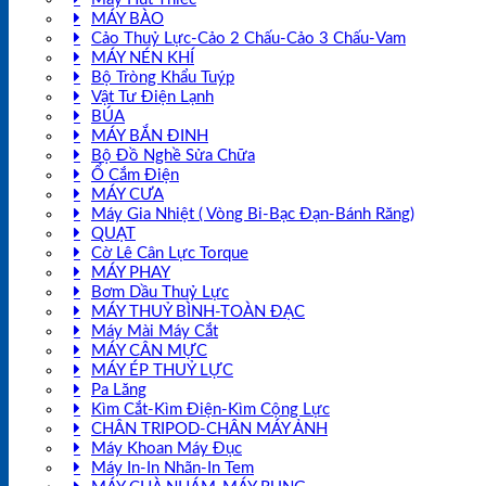
MÁY BÀO
Cảo Thuỷ Lực-Cảo 2 Chấu-Cảo 3 Chấu-Vam
MÁY NÉN KHÍ
Bộ Tròng Khẩu Tuýp
Vật Tư Điện Lạnh
BÚA
MÁY BẮN ĐINH
Bộ Đồ Nghề Sửa Chữa
Ổ Cắm Điện
MÁY CƯA
Máy Gia Nhiệt ( Vòng Bi-Bạc Đạn-Bánh Răng)
QUẠT
Cờ Lê Cân Lực Torque
MÁY PHAY
Bơm Dầu Thuỷ Lực
MÁY THUỶ BÌNH-TOÀN ĐẠC
Máy Mài Máy Cắt
MÁY CÂN MỰC
MÁY ÉP THUỶ LỰC
Pa Lăng
Kìm Cắt-Kìm Điện-Kìm Cộng Lực
CHÂN TRIPOD-CHÂN MÁY ẢNH
Máy Khoan Máy Đục
Máy In-In Nhãn-In Tem