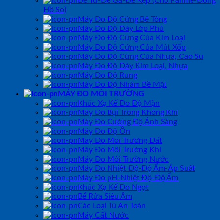
Đế Từ-Đế Gá-Đế Kẹp (Cho Panme-Đồng
Hồ So)
Máy Đo Độ Cứng Bê Tông
Máy Đo Độ Dày Lớp Phủ
Máy Đo Độ Cứng Của Kim Loại
Máy Đo Độ Cứng Của Mút Xốp
Máy Đo Độ Cứng Của Nhựa, Cao Su
Máy Đo Độ Dày Kim Loại, Nhựa
Máy Đo Độ Rung
Máy Đo Độ Nhám Bề Mặt
MÁY ĐO MÔI TRƯỜNG
Khúc Xạ Kế Đo Độ Mặn
Máy Đo Bụi Trong Không Khí
Máy Đo Cường Độ Ánh Sáng
Máy Đo Độ Ồn
Máy Đo Môi Trường Đất
Máy Đo Môi Trường Khí
Máy Đo Môi Trường Nước
Máy Đo Nhiệt Độ-Độ Ẩm-Áp Suất
Máy Đo pH-Nhiệt Độ-Độ Ẩm
Khúc Xạ Kế Đo Ngọt
Bể Rửa Siêu Âm
Các Loại Tủ An Toàn
Máy Cất Nước