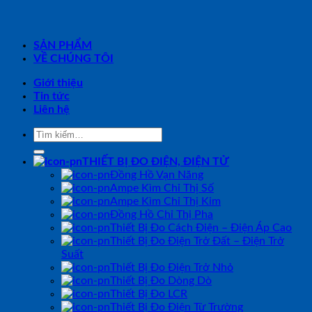
SẢN PHẨM
VỀ CHÚNG TÔI
Giới thiệu
Tin tức
Liên hệ
Tìm
kiếm:
THIẾT BỊ ĐO ĐIỆN, ĐIỆN TỬ
Đồng Hồ Vạn Năng
Ampe Kìm Chỉ Thị Số
Ampe Kìm Chỉ Thị Kim
Đồng Hồ Chỉ Thị Pha
Thiết Bị Đo Cách Điện – Điện Áp Cao
Thiết Bị Đo Điện Trở Đất – Điện Trở
Suất
Thiết Bị Đo Điện Trở Nhỏ
Thiết Bị Đo Dòng Dò
Thiết Bị Đo LCR
Thiết Bị Đo Điện Từ Trường