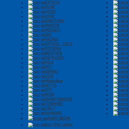
EXTECH
FUJIE
HIOKI
JASIC
KINGTONY
MAKITA
PROSKIT
SKC
VICADI
OPTIKA – ITALY
YOTSUGI
BROTHER
DEFELSKO
HILA
HTI
KENBO
LIOA
Milwaukee
NITTO
OPT
RION
SMARTSENSOR
TENMART
UNI-T
YAMAWA
MÁY BƠM
Bơm Định Lượng