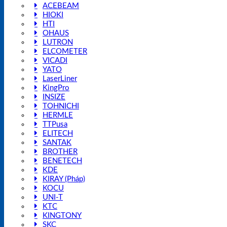
ACEBEAM
HIOKI
HTI
OHAUS
LUTRON
ELCOMETER
VICADI
YATO
LaserLiner
KingPro
INSIZE
TOHNICHI
HERMLE
TTPusa
ELITECH
SANTAK
BROTHER
BENETECH
KDE
KIRAY (Pháp)
KOCU
UNI-T
KTC
KINGTONY
SKC