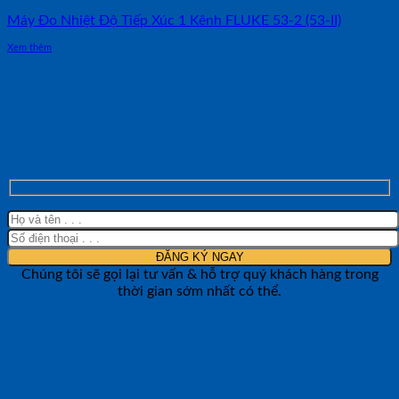
Máy Đo Nhiệt Độ Tiếp Xúc 1 Kênh FLUKE 53-2 (53-II)
Xem thêm
NHẬN TƯ VẤN NHANH TỪ SHOP ĐO
LƯỜNG
Chúng tôi sẽ gọi lại tư vấn & hỗ trợ quý khách hàng trong
thời gian sớm nhất có thể.