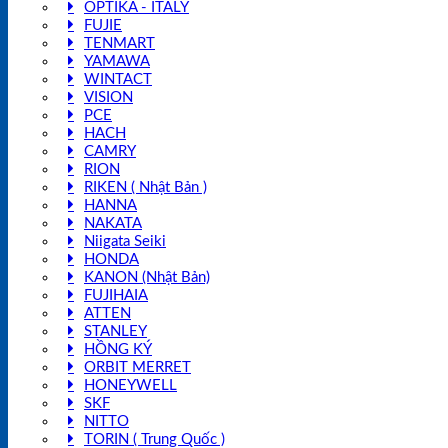
OPTIKA - ITALY
FUJIE
TENMART
YAMAWA
WINTACT
VISION
PCE
HACH
CAMRY
RION
RIKEN ( Nhật Bản )
HANNA
NAKATA
Niigata Seiki
HONDA
KANON (Nhật Bản)
FUJIHAIA
ATTEN
STANLEY
HỒNG KÝ
ORBIT MERRET
HONEYWELL
SKF
NITTO
TORIN ( Trung Quốc )