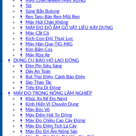
MÁY CHÀ NHÁM-MÁY RUNG
Tời
Súng Bắn Bulong
Ren Taro-Bàn Ren-Mũi Ren
Máy Hút Chân Không
MÁY ĐO ĐỘ ẨM GỖ VẬT LIỆU XÂY DỰNG
Máy Cắt Cỏ
Kích-Con Đội Thuỷ Lực
Máy Hàn Que-TIG-MIG
Kìm Bấm Cos
Máy Rửa Xe
DỤNG CỤ BẢO HỘ LAO ĐỘNG
Đèn Pin Siêu Sáng
Dây An Toàn
Bút Thử Điện, Cảnh Báo Điện
Sào Thao Tác
Tiếp Địa Di Động
MÁY ĐO TRONG NÔNG LÂM NGHIỆP
Khúc Xạ Kế Đo Ngọt
Kính Hiển Vi Chuyên Dụng
Máy Bóc Vỏ
Máy Đếm Hạt Tự Động
Máy Đo Chiều Cao Cây Đứng
Máy Đo Điện Tích Lá Cây
Máy Đo Độ Ẩm Nông Sản