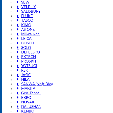
SEW
VELP - Ý
SALISBURY
FLUKE
TASCO
KIMO
AS ONE
Milwaukee
LEICA
BOSCH
SOLO
DEFELSKO
EXTECH
PROSKIT
YOTSUGI
RSK
JASIC
HILA
SANWA (Nhật Bản)
MAKITA
Geo-Fennel
EBRO
NOVAX
DALUSHAN
KENBO