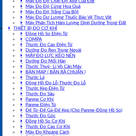
Máy Đo Độ Chặt-Độ Xốp Của Đất
Máy Đo Độ Cứng Hoa Quả
Máy Đo Độ Trắng Của Bột
Máy Đo Dư Lượng Thuốc Bảo Vệ Thực Vật
Máy Phân Tích Hàm Lượng Dinh Dưỡng Trong Đất
THIẾT BỊ ĐO CƠ KHÍ
Đồng Hồ So Điện Tử
COMPA
Thước Đo Cao Điện Tử
Dưỡng Đo Ren Trong Ngoài
MÁY ĐO LỰC KÉO NÉN
Dưỡng Đo Mối Hàn
Thước Thuỷ- Li Vô Cân Máy
BÀN MAP ( BÀN RÀ CHUẨN )
Thước Lá
Đồng Hồ Đo Lỗ-Thước Đo Lỗ
Thước Kẹp Điện Tử
Thước Đo Sâu
Panme Cơ Khí
Panme Điện Tử
Đế Từ-Đế Gá-Đế Kẹp (Cho Panme-Đồng Hồ So)
Thước Đo Góc
Đồng Hồ So Cơ Khí
Thước Đo Cao Cơ Khí
Máy Đo Khoảng Cách