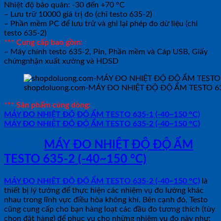
Nhiệt độ bảo quản: -30 đến +70 °C
– Lưu trữ 10000 giá trị đo (chỉ testo 635-2)
– Phần mềm PC để lưu trữ và ghi lại phép đo dữ liệu (chỉ
testo 635-2)
*** Cung cấp bao gồm:
– Máy chính testo 635-2, Pin, Phần mềm và Cáp USB, Giấy
chứngnhận xuất xưởng và HDSD
shopdoluong.com-MÁY ĐO NHIỆT ĐỘ ĐỘ ẨM TESTO 635
*** Sản phẩm cùng dòng:
MÁY ĐO NHIỆT ĐỘ ĐỘ ẨM TESTO 635-1 (-40~150 °C)
MÁY ĐO NHIỆT ĐỘ ĐỘ ẨM TESTO 635-2 (-40~150 °C)
MÔ TẢ
MÁY ĐO NHIỆT ĐỘ ĐỘ ẨM
TESTO 635-2 (-40~150 °C)
MÁY ĐO NHIỆT ĐỘ ĐỘ ẨM TESTO 635-2 (-40~150 °C)
là
thiết bị lý tưởng để thực hiện các nhiệm vụ đo lường khác
nhau trong lĩnh vực điều hòa không khí. Bên cạnh đó, Testo
cũng cung cấp cho bạn hàng loạt các đầu đo tương thích (tùy
chọn đặt hàng) để phục vụ cho những nhiệm vụ đo này như: