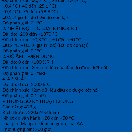
Độ chính xác: ±0,2 °C (-25 đến +74,9 °C)
±0,4 °C (-40 đến -25,1 °C)
±0,4 °C (+75 đến +99,9 °C)
±0,5 % giá trị đo (Dải đo còn lại)
Độ phân giải: 0,1°C
2. NHIỆT ĐỘ – TC LOẠI K (NICR-NI)
Dải đo: -200 đến +1370 °C
Độ chính xác: ±0,3 °C (-60 đến +60 °C)
±(0,2 °C + 0,5 % giá trị đo) (Dải đo còn lại)
Độ phân giải: 0,1°C
3. ĐỘ ẨM – ĐIỆN DUNG
Dải đo: 0 đến +100 %RH
Độ chính xác: Xem dữ liệu của đầu đo được kết nối
Độ phân giải: 0,1%RH
4. ÁP SUẤT
Dải đo: 0 đến 2000 hPa
Độ chính xác: Xem dữ liệu đầu đo được kết nối
Độ phân giải: 0,1 hPa
– THÔNG SỐ KỸ THUẬT CHUNG
Cân nặng: 428 g
Kích thước: 220x74x46mm
Nhiệt độ vận hành: -20 đến +50 °C
Loại pin: Mangan kiềm, mignon, loại AA
Thời lượng pin: 200 giờ