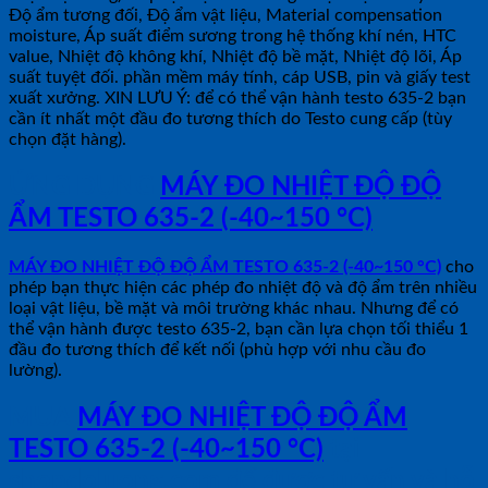
Độ ẩm tương đối, Độ ẩm vật liệu, Material compensation
moisture, Áp suất điểm sương trong hệ thống khí nén, HTC
value, Nhiệt độ không khí, Nhiệt độ bề mặt, Nhiệt độ lõi, Áp
suất tuyệt đối. phần mềm máy tính, cáp USB, pin và giấy test
xuất xưởng. XIN LƯU Ý: để có thể vận hành testo 635-2 bạn
cần ít nhất một đầu đo tương thích do Testo cung cấp (tùy
chọn đặt hàng).
ỨNG DỤNG
MÁY ĐO NHIỆT ĐỘ ĐỘ
ẨM TESTO 635-2 (-40~150 °C)
MÁY ĐO NHIỆT ĐỘ ĐỘ ẨM TESTO 635-2 (-40~150 °C)
cho
phép bạn thực hiện các phép đo nhiệt độ và độ ẩm trên nhiều
loại vật liệu, bề mặt và môi trường khác nhau. Nhưng để có
thể vận hành được testo 635-2, bạn cần lựa chọn tối thiểu 1
đầu đo tương thích để kết nối (phù hợp với nhu cầu đo
lường).
MUA
MÁY ĐO NHIỆT ĐỘ ĐỘ ẨM
TESTO 635-2 (-40~150 °C)
tại
shopdoluong.com để được tư vấn và hỗ