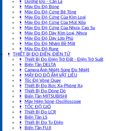
Dưỡng Đo - Căn Lá
Máy Đo Độ Bóng
Máy Đo Độ Cứng Bê Tông
Máy Đo Độ Cứng Của Kim Loại
Máy Đo Độ Cứng Của Mút Xốp
Máy Đo Độ Cứng Của Nhựa, Cao Su
Máy Đo Độ Dày Kim Loại, Nhựa
Máy Đo Độ Dày Lớp Phủ
Máy Đo Độ Nhám Bề Mặt
Máy Đo Độ Rung
THIẾT BỊ ĐO ĐIỆN, ĐIỆN TỬ
Thiết Bị Đo Điện Trở Đất - Điện Trở Suất
Biến Tần DELTA
Camera Ảnh Nhiệt-Súng Đo Nhiệt
MÁY ĐO ĐỘ ẨM VẬT LIỆU
Tốc Độ Vòng Quay
Thiết Bị Đo Bức Xạ-Phóng Xạ
Thiết Bị Đo Dòng Dò
Biến Tần MITSUBISHI
Máy Hiện Sóng-Oscilloscope
TỐC ĐỘ GIÓ
Thiết Bị Đo LCR
Biến Tần LS
Thiết Bị Đo Tụ Điện
Biến Tần FUJI