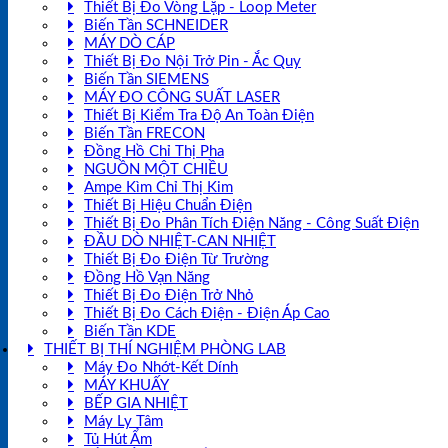
Thiết Bị Đo Vòng Lặp - Loop Meter
Biến Tần SCHNEIDER
MÁY DÒ CÁP
Thiết Bị Đo Nội Trở Pin - Ắc Quy
Biến Tần SIEMENS
MÁY ĐO CÔNG SUẤT LASER
Thiết Bị Kiểm Tra Độ An Toàn Điện
Biến Tần FRECON
Đồng Hồ Chỉ Thị Pha
NGUỒN MỘT CHIỀU
Ampe Kìm Chỉ Thị Kim
Thiết Bị Hiệu Chuẩn Điện
Thiết Bị Đo Phân Tích Điện Năng - Công Suất Điện
ĐẦU DÒ NHIỆT-CAN NHIỆT
Thiết Bị Đo Điện Từ Trường
Đồng Hồ Vạn Năng
Thiết Bị Đo Điện Trở Nhỏ
Thiết Bị Đo Cách Điện - Điện Áp Cao
Biến Tần KDE
THIẾT BỊ THÍ NGHIỆM PHÒNG LAB
Máy Đo Nhớt-Kết Dính
MÁY KHUẤY
BẾP GIA NHIỆT
Máy Ly Tâm
Tủ Hút Ẩm