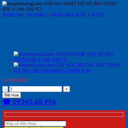
Trang chủ
/
Sản phẩm
/
HÃNG SẢN XUẤT
/
TESTO
MÁY ĐO NHIỆT ĐỘ ĐỘ ẨM
TESTO 635-2 (-40~150 °C)
16,500,000
₫
MÁY
ĐO
Đặt mua
NHIỆT
☎ 09345.68.996
ĐỘ
ĐỘ
ẨM
TESTO
635-