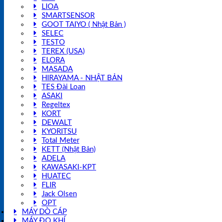
LIOA
SMARTSENSOR
GOOT TAIYO ( Nhật Bản )
SELEC
TESTO
TEREX (USA)
ELORA
MASADA
HIRAYAMA - NHẬT BẢN
TES Đài Loan
ASAKI
Regeltex
KORT
DEWALT
KYORITSU
Total Meter
KETT (Nhật Bản)
ADELA
KAWASAKI-KPT
HUATEC
FLIR
Jack Olsen
OPT
MÁY DÒ CÁP
MÁY ĐO KHÍ