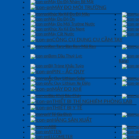
Máy Đo Độ Nhám Bề Mặt
MÁY ĐO MÔI TRƯỜNG
Khúc Xạ Kế Đo Độ Mặn
Máy Đo Độ Ồn
Máy Đo Môi Trường Nước
Khúc Xạ Kế Đo Ngọt
Máy Cất Nước
CÔNG CỤ DỤNG CỤ CẦM TAY
Ren Taro-Bàn Ren-Mũi Ren
Bơm Dầu Thuỷ Lực
Răng)
Bộ Tròng Khẩu Tuýp
PIN – ẮC QUY
Ắc Quy Lithium Solar
Ắc Quy Lithium Xe Điện
MÁY ĐO KHÍ
Báo Khói Báo Cháy
THIẾT BỊ THÍ NGHIỆM PHÒNG LAB
THIẾT BỊ Y TẾ
Y Tế Gia Đình
HÃNG SẢN XUẤT
ABB
ATTEN
ELCOMETER