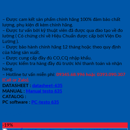
trợ giao hàng.
– Được cam kết sản phẩm chính hãng 100% đảm bảo chất
lượng, phụ kiện đi kèm chính hãng.
– Được tư vấn bởi kỹ thuật viên đã được qua đào tạo về đo
lường ( Có chứng chỉ về Hiệu Chuẩn được cấp bởi Viện Đo
Lường ).
– Được bảo hành chính hãng 12 tháng hoặc theo quy định
của hãng sản xuất.
– Được cung cấp đầy đủ CO,CQ nhập khẩu.
– Được kiểm tra hàng đầy đủ trước khi thanh toán và nhận
hàng.
– Hotline tư vấn miễn phí:
09345.68.996 hoặc 0393.090.307
(Call or Zalo).
DATASHEET :
datasheet-635
MANUAL :
Manual testo 635
CATALOG :
PC software :
PC-testo 635
Sản phẩm tương tự
-19%