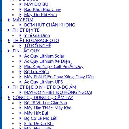
MÁY ĐO BỤI
Báo Khói Báo Cháy
Máy Đo Khí Đơn
MÁY BƠM
BƠM HÚT CHÂN KHÔNG
THIẾT BỊ Y TẾ
Y Tế Gia Đình
THIẾT BỊ GARAGE OTO
TỦ ĐỒ NGHỀ
PIN - ẮC QUY
Ắc Quy Lithium Solar
Ắc Quy Lithium Xe Điện
Phụ Kiện Nạp - Cell Pin Ắc Quy
Bộ Lưu Điện
Máy Phát Điện Chạy Xăng-Chạy Dầu
Ắc Quy Lithium UPS
THIẾT BỊ ĐO NHIỆT ĐỘ-ĐỘ ẨM
MÁY ĐO NHIỆT ĐỘ HỒNG NGOẠI
CÔNG CỤ DỤNG CỤ CẦM TAY
Bộ Tô Vít Lục Giác Sao
Máy Hàn Thiếc-Máy Khò
Máy Hút Bụi
Bộ Cờ Lê Mỏ Lết
Ê Tô Đe Cơ Khí
Máy Hút Thiếc