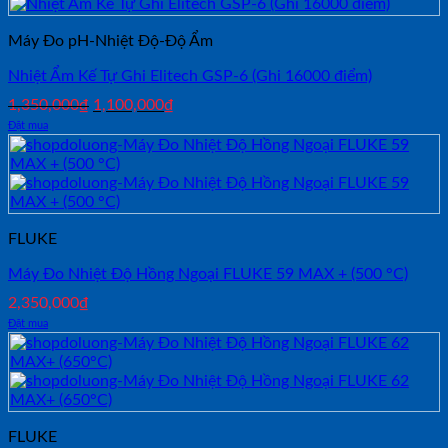
Máy Đo pH-Nhiệt Độ-Độ Ẩm
Nhiệt Ẩm Kế Tự Ghi Elitech GSP-6 (Ghi 16000 điểm)
Giá
Giá
1,350,000
₫
1,100,000
₫
gốc
hiện
Đặt mua
là:
tại
1,350,000₫.
là:
1,100,000₫.
FLUKE
Máy Đo Nhiệt Độ Hồng Ngoại FLUKE 59 MAX + (500 °C)
2,350,000
₫
Đặt mua
FLUKE