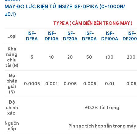
MÁY ĐO LỰC ĐIỆN TỬ INSIZE ISF-DF1KA (0~1000N/
±0.1)
TYPE A ( CẢM BIẾN BÊN TRONG MÁY )
ISF-
ISF-
ISF-
ISF-
ISF-
ISF-
Loại
DF5A
DF10A
DF20A
DF50A
DF100A
DF200
Khả
năng
5
10
20
50
100
200
chịu
tải (N)
Độ
phân
0.0005
0.001
0.005
0.005
0.01
0.05
giải
(N)
Độ
chính
±0.2% tải trọng
xác
Nguồn
Pin sạc tích hợp sẵn trong máy
cấp