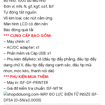
Bộ nhớ: 1000 dữ liệu nhớ
Đơn vị: mN, N, gf, kgf, ozf, Ibf
Tự động tắt nguồn
Vỏ kim loại, các nút cảm ứng
Màn hình LCD có đèn nền
Báo động quá tải
*** CUNG CẤP BAO GỒM:
– Máy chính: x1
– AC/DC adapter: x1
– Phần mềm và Cáp USB: x1
– Phụ kiện đẩy/kéo: x6 (đầu tip đẩy phẳng, đầu tip đẩy
dạng chữ V, đầu tip đẩy dạng cạnh sắc, đầu tip mũi
nhọn, móc kéo, thanh nối dài)
*** PHỤ KIỆN MUA THÊM:
– Máy in: ISF-DF-PRINTER
– Giá đỡ kiểm tra chuẩn: ISF-MT1K