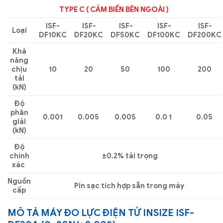
TYPE C ( CẢM BIẾN BÊN NGOÀI )
ISF-
ISF-
ISF-
ISF-
ISF-
Loại
DF10KC
DF20KC
DF50KC
DF100KC
DF200KC
Khả
năng
chịu
10
20
50
100
200
tải
(kN)
Độ
phân
0.001
0.005
0.005
0.0 1
0.05
giải
(kN)
Độ
chính
±0.2% tải trọng
xác
Nguồn
Pin sạc tích hợp sẵn trong máy
cấp
MÔ TẢ
MÁY ĐO LỰC ĐIỆN TỬ INSIZE ISF-