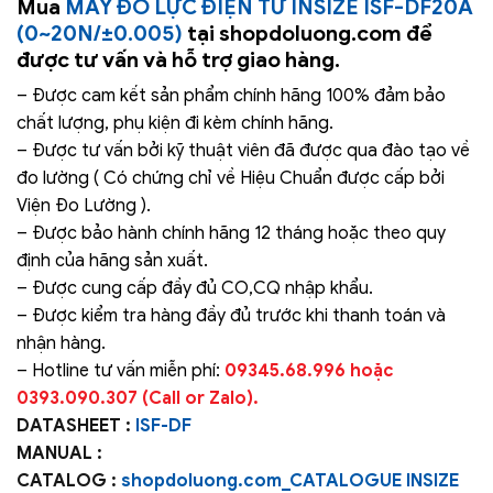
Mua
MÁY ĐO LỰC ĐIỆN TỬ INSIZE ISF-DF20A
(0~20N/±0.005)
tại shopdoluong.com để
được tư vấn và hỗ trợ giao hàng.
– Được cam kết sản phẩm chính hãng 100% đảm bảo
chất lượng, phụ kiện đi kèm chính hãng.
– Được tư vấn bởi kỹ thuật viên đã được qua đào tạo về
đo lường ( Có chứng chỉ về Hiệu Chuẩn được cấp bởi
Viện Đo Lường ).
– Được bảo hành chính hãng 12 tháng hoặc theo quy
định của hãng sản xuất.
– Được cung cấp đầy đủ CO,CQ nhập khẩu.
– Được kiểm tra hàng đầy đủ trước khi thanh toán và
nhận hàng.
– Hotline tư vấn miễn phí:
09345.68.996 hoặc
0393.090.307 (Call or Zalo).
DATASHEET :
ISF-DF
MANUAL :
CATALOG :
shopdoluong.com_CATALOGUE INSIZE