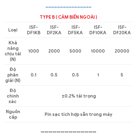
…………………………
TYPE B ( CẢM BIẾN NGOÀI )
ISF-
ISF-
ISF-
ISF-
ISF-
Loại
DF1KB
DF2KA
DF5KA
DF10KA
DF20KA
Khả
năng
1000
2000
5000
10000
20000
chịu tải
(N)
Độ
phân
0.1
0.5
0.5
1
5
giải (N)
Độ
chính
±0.2% tải trọng
xác
Nguồn
Pin sạc tích hợp sẵn trong máy
cấp
……………………………………