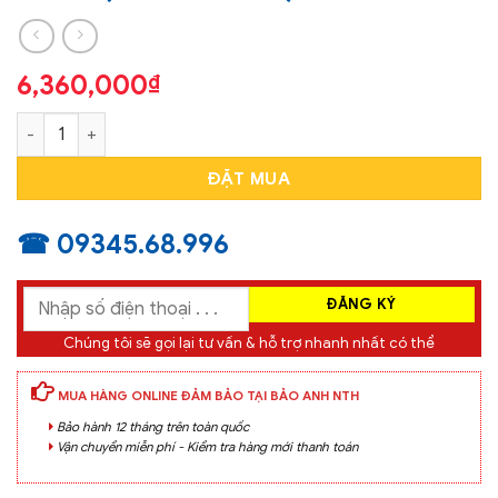
6,360,000
₫
MÁY ĐO LỰC ĐIỆN TỬ INSIZE ISF-DF20A (0~20N/±0.005) số l
ĐẶT MUA
☎ 09345.68.996
Chúng tôi sẽ gọi lại tư vấn & hỗ trợ nhanh nhất có thể
MUA HÀNG ONLINE ĐẢM BẢO TẠI BẢO ANH NTH
Bảo hành 12 tháng trên toàn quốc
Vận chuyển miễn phí - Kiểm tra hàng mới thanh toán