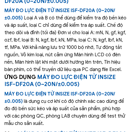
DF20A (0~20N/±0.005)
MÁY ĐO LỰC ĐIỆN TỬ INSIZE ISF-DF20A (0~20N/
±0.005)
Loại A và B có thể dùng để kiểm tra độ bền kéo
và áp suất, loại C chỉ dùng để kiểm tra áp suất. Chế độ
theo dõi và đỉnh (tối đa) Đơn vị cho loại A: mN, N, gf, kgf,
ozf, lbf, loại B: N, kgf, lbf, kN, MPa, loại C: N, kgf, lbf, kN,
tf, MPa. Với khả năng lưu trữ 1000 bộ nhớ, Tự động tắt
nguồn, Vỏ kim loại, nút cảm ứng Màn hình LCD có đèn
nền, Màn hình lật khi mặt dưới hướng lên trên, Tín hiệu
bàn phím, có thể truyền dữ liệu qua PC dạng file Excel.
ỨNG DỤNG
MÁY ĐO LỰC ĐIỆN TỬ INSIZE
ISF-DF20A (0~20N/±0.005)
MÁY ĐO LỰC ĐIỆN TỬ INSIZE ISF-DF20A (0~20N/
±0.005)
là dụng cụ cơ khí có độ chính xác cao dùng để
đo độ bền sức kéo và áp suất của sản phẩm, phù hợp
với các phòng QC, phòng LAB chuyên dùng để test thử
mẫu cho sản xuất.