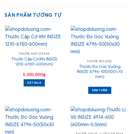
SẢN PHẨM TƯƠNG TỰ
THƯỚC KẸP CƠ KHÍ
Thước Cặp Cơ Khí INSIZE
THƯỚC ĐO GÓC
1210-611(0-600mm)
Thước Đo Góc Vuông
INSIZE 4796-100(100×70
5,100,000
₫
mm)
ĐẶT MUA
XEM THÊM
THƯỚC THUỶ- LI VÔ CÂN MÁY