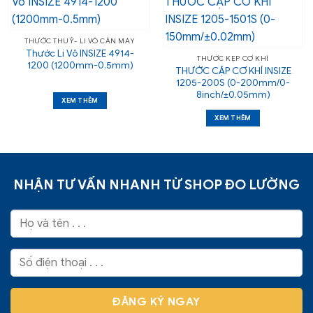
THƯỚC THUỶ- LI VÔ CÂN MÁY
Thước Li Vô INSIZE 4914-
THƯỚC KẸP CƠ KHÍ
1200 (1200mm-0.5mm)
THƯỚC CẶP CƠ KHÍ INSIZE
1205-200S (0-200mm/0-
8inch/±0.05mm)
XEM THÊM
XEM THÊM
NHẬN TƯ VẤN NHANH TỪ SHOP ĐO LƯỜNG