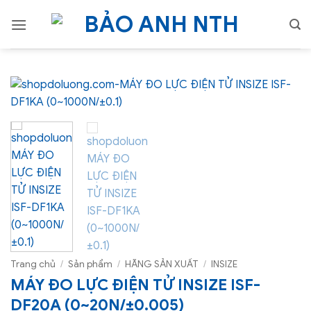
Bỏ
qua
nội
dung
Trang chủ
/
Sản phẩm
/
HÃNG SẢN XUẤT
/
INSIZE
MÁY ĐO LỰC ĐIỆN TỬ INSIZE ISF-
DF20A (0~20N/±0.005)