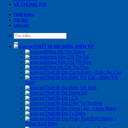
VỀ CHÚNG TÔI
Giới thiệu
Tin tức
Liên hệ
Tìm
kiếm:
THIẾT BỊ ĐO ĐIỆN, ĐIỆN TỬ
Đồng Hồ Vạn Năng
Ampe Kìm Chỉ Thị Số
Ampe Kìm Chỉ Thị Kim
Đồng Hồ Chỉ Thị Pha
Thiết Bị Đo Cách Điện – Điện Áp Cao
Thiết Bị Đo Điện Trở Đất – Điện Trở
Suất
Thiết Bị Đo Điện Trở Nhỏ
Thiết Bị Đo Dòng Dò
Thiết Bị Đo LCR
Thiết Bị Đo Điện Từ Trường
Thiết Bị Đo Vòng Lặp – Loop Meter
Thiết Bị Đo Tụ Điện
Thiết Bị Đo Phân Tích Điện Năng –
Công Suất Điện