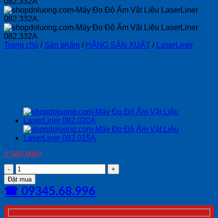
Trang chủ
/
Sản phẩm
/
HÃNG SẢN XUẤT
/
LaserLiner
Máy Đo Độ Ẩm Vật Liệu
LaserLiner 082.332A
2,580,000
₫
Máy
Đo
Đặt mua
Độ
☎ 09345.68.996
Ẩm
Vật
Liệu