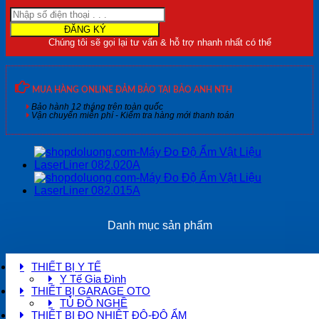
LaserLiner
082.332A
số
lượng
Chúng tôi sẽ gọi lại tư vấn & hỗ trợ nhanh nhất có thể
MUA HÀNG ONLINE ĐẢM BẢO TẠI BẢO ANH NTH
Bảo hành 12 tháng trên toàn quốc
Vận chuyển miễn phí - Kiểm tra hàng mới thanh toán
Danh mục sản phẩm
THIẾT BỊ Y TẾ
Y Tế Gia Đình
THIẾT BỊ GARAGE OTO
TỦ ĐỒ NGHỀ
THIẾT BỊ ĐO NHIỆT ĐỘ-ĐỘ ẨM