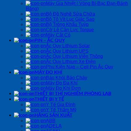
Máy Gia Nhiệt ( Vòng Bi-Bạc Đạn-Bánh
Răng)
Bộ Đồ Nghề Sửa Chữa
Bộ Tô Vít Lục Giác Sao
Bộ Tròng Khẩu Tuýp
Cờ Lê Cân Lực Torque
Máy Cắt Cỏ
PIN – ẮC QUY
Ắc Quy Lithium Solar
Ắc Quy Lithium UPS
Ắc Quy Lithium Viễn Thông
Ắc Quy Lithium Xe Điện
Phụ Kiện Nạp – Cell Pin Ắc Quy
MÁY ĐO KHÍ
Báo Khói Báo Cháy
Máy Đo Đa Khí
Máy Đo Khí Đơn
THIẾT BỊ THÍ NGHIỆM PHÒNG LAB
THIẾT BỊ Y TẾ
Y Tế Gia Đình
Y Tế Thẩm Mỹ
HÃNG SẢN XUẤT
ABB
ADELA