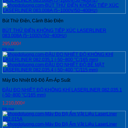
Bút Thử Điện, Cảnh Báo Điện
BÚT THỬ ĐIỆN KHÔNG TIẾP XÚC LASERLINER
083.008A (5~1000V/50~400Hz)
295,000
₫
Đặt mua
Máy Đo Nhiệt Độ-Độ Ẩm-Áp Suất
ĐẦU ĐO NHIỆT ĐỘ KHÔNG KHÍ LASERLINER 082.035.1
(-50~800 °C/165 mm)
1,210,000
₫
Đặt mua