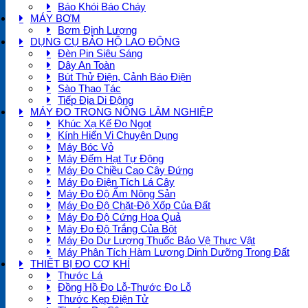
Báo Khói Báo Cháy
MÁY BƠM
Bơm Định Lượng
DỤNG CỤ BẢO HỘ LAO ĐỘNG
Đèn Pin Siêu Sáng
Dây An Toàn
Bút Thử Điện, Cảnh Báo Điện
Sào Thao Tác
Tiếp Địa Di Động
MÁY ĐO TRONG NÔNG LÂM NGHIỆP
Khúc Xạ Kế Đo Ngọt
Kính Hiển Vi Chuyên Dụng
Máy Bóc Vỏ
Máy Đếm Hạt Tự Động
Máy Đo Chiều Cao Cây Đứng
Máy Đo Điện Tích Lá Cây
Máy Đo Độ Ẩm Nông Sản
Máy Đo Độ Chặt-Độ Xốp Của Đất
Máy Đo Độ Cứng Hoa Quả
Máy Đo Độ Trắng Của Bột
Máy Đo Dư Lượng Thuốc Bảo Vệ Thực Vật
Máy Phân Tích Hàm Lượng Dinh Dưỡng Trong Đất
THIẾT BỊ ĐO CƠ KHÍ
Thước Lá
Đồng Hồ Đo Lỗ-Thước Đo Lỗ
Thước Kẹp Điện Tử