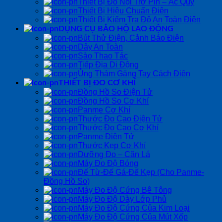
Thiết Bị Đo Nội Trở Pin – Ắc Quy
Thiết Bị Hiệu Chuẩn Điện
Thiết Bị Kiểm Tra Độ An Toàn Điện
DỤNG CỤ BẢO HỘ LAO ĐỘNG
Bút Thử Điện, Cảnh Báo Điện
Dây An Toàn
Sào Thao Tác
Tiếp Địa Di Động
Ủng Thảm Găng Tay Cách Điện
THIẾT BỊ ĐO CƠ KHÍ
Đồng Hồ So Điện Tử
Đồng Hồ So Cơ Khí
Panme Cơ Khí
Thước Đo Cao Điện Tử
Thước Đo Cao Cơ Khí
Panme Điện Tử
Thước Kẹp Cơ Khí
Dưỡng Đo – Căn Lá
Máy Đo Độ Bóng
Đế Từ-Đế Gá-Đế Kẹp (Cho Panme-
Đồng Hồ So)
Máy Đo Độ Cứng Bê Tông
Máy Đo Độ Dày Lớp Phủ
Máy Đo Độ Cứng Của Kim Loại
Máy Đo Độ Cứng Của Mút Xốp