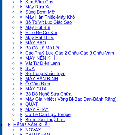
Kìm Bấm Cos
Máy Rửa Xe
Súng Bơm Mỡ
Máy Hàn Thiếc-Máy Khò
Bộ Tô Vít Lục Giác Sao
Máy Hút Bụi
Ê Tô Đe Cơ Khí
Máy Hút Thiếc
MÁY BÀO
Bộ Cờ Lê Mỏ Lết
Cảo Thuỷ Lực-Cảo 2 Chấu-Cảo 3 Chấu-Vam
MÁY NÉN KHÍ
Vật Tư Điện Lạnh
BÚA
Bộ Tròng Khẩu Tuýp
MÁY BẮN ĐINH
Ổ Cắm Điện
MÁY CƯA
Bộ Đồ Nghề Sửa Chữa
Máy Gia Nhiệt ( Vòng Bi-Bạc Đạn-Bánh Răng)
QUẠT
MÁY PHAY
Cờ Lê Cân Lực Torque
Bơm Dầu Thuỷ Lực
HÃNG SẢN XUẤT
NOVAX
DALUSHAN