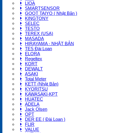
LIOA
SMARTSENSOR
GOOT TAIYO ( Nhật Bản )
KINGTONY
SELEC
TESTO
TEREX (USA)
MASADA
HIRAYAMA - NHẬT BẢN
TES Đài Loan
ELORA
Regeltex
KORT
DEWALT
ASAKI
Total Meter
KETT (Nhật Bản)
KYORITSU
KAWASAKI-KPT
HUATEC
ADELA
Jack Olsen
OPT
DER EE ( Đài Loan )
FLIR
VALUE