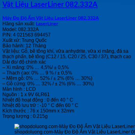
Vật Liệu LaserLiner 082.332A
Máy Đo Độ Ẩm Vật Liệu LaserLiner 082.332A
Hãng sản xuất:
LaserLiner
Model: 082.332A
P/N: 4 021563 694457
Xuất xứ: Trung Quốc
Bảo hành: 12 Tháng
Vật liệu: Gỗ, bê tông khí, vữa anhydrite, vữa xi măng, đá sa
thạch phấn, bê tông (C12 / 15, C20 / 25, C30 / 37), thạch cao
Dải đo/ độ chính xác
– Xi măng: 0% … 4,5%/ ± 0,5%
– Thạch cao: 0% … 9 % / ± 0,5%
– Mềm gỗ: 0% … 52% / ± 2% (6% … 30%)
– Gỗ cứng: 0% … 32% / ± 2% (6% … 30%)
Màn hình : LCD
Nguồn : 1 x 9V 6LR61
Nhiệt độ hoạt động : 0 đến 40 ° C
Nhiệt độ lưu trữ : -10 ° C đến 60 ° C
Kích thước : 76 x 150mm x 32mm
Trọng lượng : 0.215g
shopdoluong.com-Máy Đo Độ Ẩm Vật Liệu LaserLiner 0