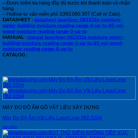
– Được kiểm tra hàng đầy đủ trước khi thanh toán và nhận
hàng.
– Hotline tư vấn miễn phí: 0393.090.307 (Call or Zalo).
DATASHEET :
datasheet-laserliner-082332a-moisture-
meter-building-moisture-reading-range-0-up-to-85-vol-
wood-moisture-reading-range-0-up-to
MANUAL :
manual-laserliner-082332a-moisture-meter-
building-moisture-reading-range-0-up-to-85-vol-wood-
moisture-reading-range-0-up-to
CATALOG :
Sản phẩm tương tự
MÁY ĐO ĐỘ ẨM GỖ VẬT LIỆU XÂY DỰNG
Máy Đo Độ Ẩm Vật Liệu LaserLiner 082.020A
Xem thêm