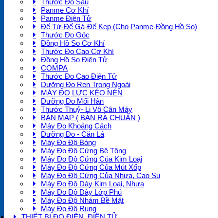
Thước Đo Sâu
Panme Cơ Khí
Panme Điện Tử
Đế Từ-Đế Gá-Đế Kẹp (Cho Panme-Đồng Hồ So)
Thước Đo Góc
Đồng Hồ So Cơ Khí
Thước Đo Cao Cơ Khí
Đồng Hồ So Điện Tử
COMPA
Thước Đo Cao Điện Tử
Dưỡng Đo Ren Trong Ngoài
MÁY ĐO LỰC KÉO NÉN
Dưỡng Đo Mối Hàn
Thước Thuỷ- Li Vô Cân Máy
BÀN MAP ( BÀN RÀ CHUẨN )
Máy Đo Khoảng Cách
Dưỡng Đo - Căn Lá
Máy Đo Độ Bóng
Máy Đo Độ Cứng Bê Tông
Máy Đo Độ Cứng Của Kim Loại
Máy Đo Độ Cứng Của Mút Xốp
Máy Đo Độ Cứng Của Nhựa, Cao Su
Máy Đo Độ Dày Kim Loại, Nhựa
Máy Đo Độ Dày Lớp Phủ
Máy Đo Độ Nhám Bề Mặt
Máy Đo Độ Rung
THIẾT BỊ ĐO ĐIỆN, ĐIỆN TỬ