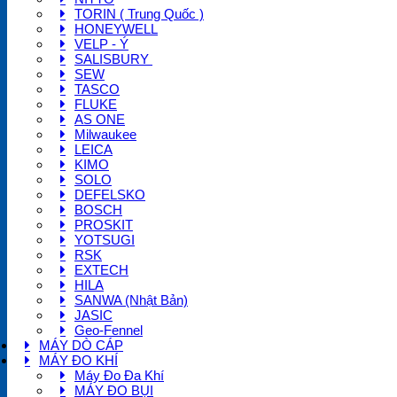
TORIN ( Trung Quốc )
HONEYWELL
VELP - Ý
SALISBURY
SEW
TASCO
FLUKE
AS ONE
Milwaukee
LEICA
KIMO
SOLO
DEFELSKO
BOSCH
PROSKIT
YOTSUGI
RSK
EXTECH
HILA
SANWA (Nhật Bản)
JASIC
Geo-Fennel
MÁY DÒ CÁP
MÁY ĐO KHÍ
Máy Đo Đa Khí
MÁY ĐO BỤI