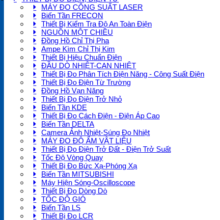
MÁY ĐO CÔNG SUẤT LASER
Biến Tần FRECON
Thiết Bị Kiểm Tra Độ An Toàn Điện
NGUỒN MỘT CHIỀU
Đồng Hồ Chỉ Thị Pha
Ampe Kìm Chỉ Thị Kim
Thiết Bị Hiệu Chuẩn Điện
ĐẦU DÒ NHIỆT-CAN NHIỆT
Thiết Bị Đo Phân Tích Điện Năng - Công Suất Điện
Thiết Bị Đo Điện Từ Trường
Đồng Hồ Vạn Năng
Thiết Bị Đo Điện Trở Nhỏ
Biến Tần KDE
Thiết Bị Đo Cách Điện - Điện Áp Cao
Biến Tần DELTA
Camera Ảnh Nhiệt-Súng Đo Nhiệt
MÁY ĐO ĐỘ ẨM VẬT LIỆU
Thiết Bị Đo Điện Trở Đất - Điện Trở Suất
Tốc Độ Vòng Quay
Thiết Bị Đo Bức Xạ-Phóng Xạ
Biến Tần MITSUBISHI
Máy Hiện Sóng-Oscilloscope
Thiết Bị Đo Dòng Dò
TỐC ĐỘ GIÓ
Biến Tần LS
Thiết Bị Đo LCR