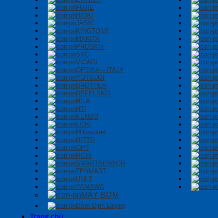
FUJIE
HIOKI
JASIC
KINGTONY
MAKITA
PROSKIT
SKC
VICADI
OPTIKA – ITALY
YOTSUGI
BROTHER
DEFELSKO
HILA
HTI
KENBO
LIOA
Milwaukee
NITTO
OPT
RION
SMARTSENSOR
TENMART
UNI-T
YAMAWA
MÁY BƠM
Bơm Định Lượng
Trang chủ