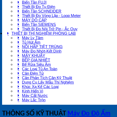
Biến Tần FUJI
Thiết Bị Đo Tụ Điện
Biến Tần SCHNEIDER
Thiết Bị Đo Vòng Lặp - Loop Meter
MÁY DÒ CÁP
Biến Tần SIEMENS
Thiết Bị Đo Nội Trở Pin - Ắc Quy
THIẾT BỊ THÍ NGHIỆM PHÒNG LAB
Máy Ly Tâm
Tủ Hút Ẩm
NỒI HẤP TIỆT TRÙNG
Máy Đo Nhớt-Kết Dính
MÁY KHUẤY
BẾP GIA NHIỆT
Bể Rửa Siêu Âm
Các Loại Tủ An Toàn
Cân Điện Tử
Cân Phân Tích Cân Kỹ Thuật
Dụng Cụ Lấy Mẫu Thí Nghiệm
Khúc Xạ Kế Các Loại
Kính Hiển Vi
Máy Cất Nước
Máy Lắc Trộn
THÔNG SỐ KỸ THUẬT
Máy Đo Độ Ẩm