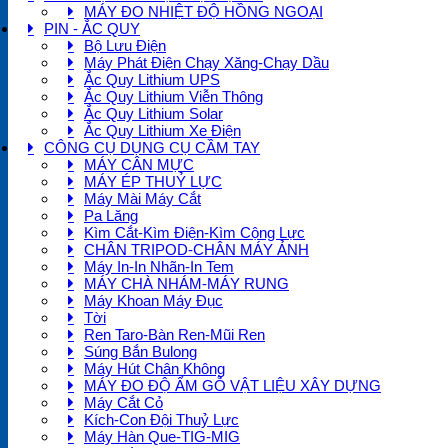
MÁY ĐO NHIỆT ĐỘ HỒNG NGOẠI
PIN - ẮC QUY
Bộ Lưu Điện
Máy Phát Điện Chạy Xăng-Chạy Dầu
Ắc Quy Lithium UPS
Ắc Quy Lithium Viễn Thông
Ắc Quy Lithium Solar
Ắc Quy Lithium Xe Điện
CÔNG CỤ DỤNG CỤ CẦM TAY
MÁY CÂN MỰC
MÁY ÉP THUỶ LỰC
Máy Mài Máy Cắt
Pa Lăng
Kìm Cắt-Kìm Điện-Kìm Cộng Lực
CHÂN TRIPOD-CHÂN MÁY ẢNH
Máy In-In Nhãn-In Tem
MÁY CHÀ NHÁM-MÁY RUNG
Máy Khoan Máy Đục
Tời
Ren Taro-Bàn Ren-Mũi Ren
Súng Bắn Bulong
Máy Hút Chân Không
MÁY ĐO ĐỘ ẨM GỖ VẬT LIỆU XÂY DỰNG
Máy Cắt Cỏ
Kích-Con Đội Thuỷ Lực
Máy Hàn Que-TIG-MIG