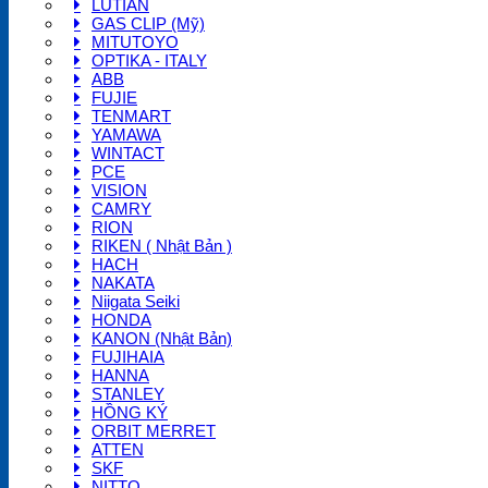
LUTIAN
GAS CLIP (Mỹ)
MITUTOYO
OPTIKA - ITALY
ABB
FUJIE
TENMART
YAMAWA
WINTACT
PCE
VISION
CAMRY
RION
RIKEN ( Nhật Bản )
HACH
NAKATA
Niigata Seiki
HONDA
KANON (Nhật Bản)
FUJIHAIA
HANNA
STANLEY
HỒNG KÝ
ORBIT MERRET
ATTEN
SKF
NITTO