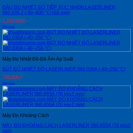
ĐẦU ĐO NHIỆT ĐỘ TIẾP XÚC NHỌN LASERLINER
082.035.2 (-50~800 °C/165 mm)
1,210,000
₫
Đặt mua
Máy Đo Nhiệt Độ-Độ Ẩm-Áp Suất
BÚT ĐO NHIỆT ĐỘ LASERLINER 082.030A (-40~250 °C)
730,000
₫
Đặt mua
Máy Đo Khoảng Cách
MÁY ĐO KHOẢNG CÁCH LASERLINER 080.855A (70 m/±2
mm)