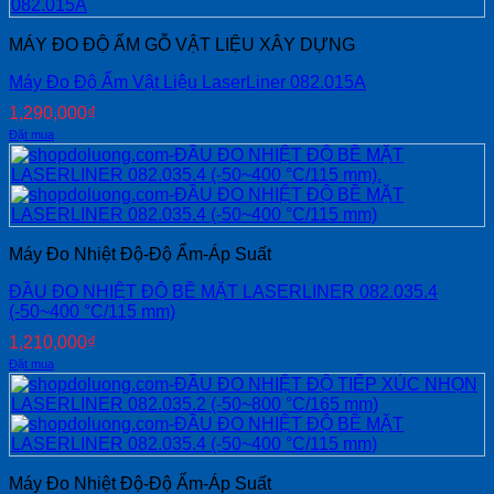
MÁY ĐO ĐỘ ẨM GỖ VẬT LIỆU XÂY DỰNG
Máy Đo Độ Ẩm Vật Liệu LaserLiner 082.015A
1,290,000
₫
Đặt mua
Máy Đo Nhiệt Độ-Độ Ẩm-Áp Suất
ĐẦU ĐO NHIỆT ĐỘ BỀ MẶT LASERLINER 082.035.4
(-50~400 °C/115 mm)
1,210,000
₫
Đặt mua
Máy Đo Nhiệt Độ-Độ Ẩm-Áp Suất