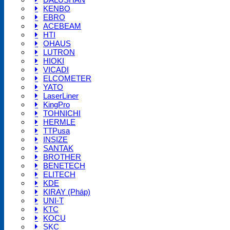
KENBO
EBRO
ACEBEAM
HTI
OHAUS
LUTRON
HIOKI
VICADI
ELCOMETER
YATO
LaserLiner
KingPro
TOHNICHI
HERMLE
TTPusa
INSIZE
SANTAK
BROTHER
BENETECH
ELITECH
KDE
KIRAY (Pháp)
UNI-T
KTC
KOCU
SKC