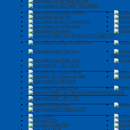
Máy Đo Độ Nhám Bề Mặt
MÁY ĐO MÔI TRƯỜNG
Khúc Xạ Kế Đo Độ Mặn
Máy Đo Độ Ồn
Máy Đo Môi Trường Nước
Khúc Xạ Kế Đo Ngọt
Máy Cất Nước
CÔNG CỤ DỤNG CỤ CẦM TAY
Ren Taro-Bàn Ren-Mũi Ren
Bơm Dầu Thuỷ Lực
Bánh Răng
Bộ Tròng Khẩu Tuýp
PIN – ẮC QUY
Ắc Quy Lithium Solar
Ắc Quy Lithium Xe Điện
MÁY ĐO KHÍ
Báo Khói Báo Cháy
THIẾT BỊ THÍ NGHIỆM PHÒNG LAB
THIẾT BỊ Y TẾ
Y Tế Gia Đình
HÃNG SẢN XUẤT
ABB
ATTEN
ELCOMETER
EXTECH