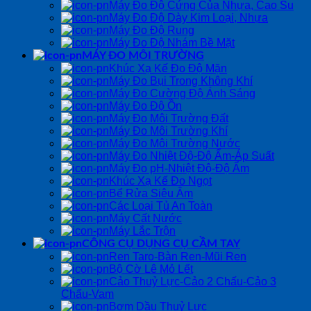
Máy Đo Độ Cứng Của Nhựa, Cao Su
Máy Đo Độ Dày Kim Loại, Nhựa
Máy Đo Độ Rung
Máy Đo Độ Nhám Bề Mặt
MÁY ĐO MÔI TRƯỜNG
Khúc Xạ Kế Đo Độ Mặn
Máy Đo Bụi Trong Không Khí
Máy Đo Cường Độ Ánh Sáng
Máy Đo Độ Ồn
Máy Đo Môi Trường Đất
Máy Đo Môi Trường Khí
Máy Đo Môi Trường Nước
Máy Đo Nhiệt Độ-Độ Ẩm-Áp Suất
Máy Đo pH-Nhiệt Độ-Độ Ẩm
Khúc Xạ Kế Đo Ngọt
Bể Rửa Siêu Âm
Các Loại Tủ An Toàn
Máy Cất Nước
Máy Lắc Trộn
CÔNG CỤ DỤNG CỤ CẦM TAY
Ren Taro-Bàn Ren-Mũi Ren
Bộ Cờ Lê Mỏ Lết
Cảo Thuỷ Lực-Cảo 2 Chấu-Cảo 3
Chấu-Vam
Bơm Dầu Thuỷ Lực