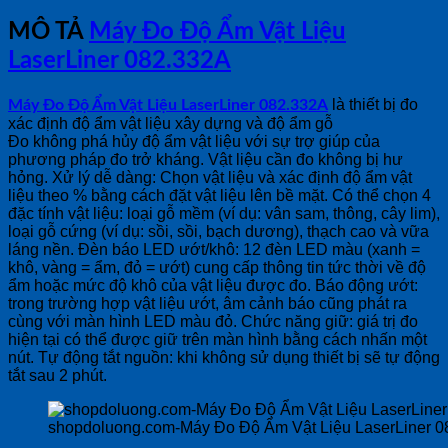
MÔ TẢ
Máy Đo Độ Ẩm Vật Liệu
LaserLiner 082.332A
là thiết bị đo
Máy Đo Độ Ẩm Vật Liệu LaserLiner 082.332A
xác định độ ẩm vật liệu xây dựng và độ ẩm gỗ
Đo không phá hủy độ ẩm vật liệu với sự trợ giúp của
phương pháp đo trở kháng. Vật liệu cần đo không bị hư
hỏng. Xử lý dễ dàng: Chọn vật liệu và xác định độ ẩm vật
liệu theo % bằng cách đặt vật liệu lên bề mặt. Có thể chọn 4
đặc tính vật liệu: loại gỗ mềm (ví dụ: vân sam, thông, cây lim),
loại gỗ cứng (ví dụ: sồi, sồi, bạch dương), thạch cao và vữa
láng nền. Đèn báo LED ướt/khô: 12 đèn LED màu (xanh =
khô, vàng = ẩm, đỏ = ướt) cung cấp thông tin tức thời về độ
ẩm hoặc mức độ khô của vật liệu được đo. Báo động ướt:
trong trường hợp vật liệu ướt, âm cảnh báo cũng phát ra
cùng với màn hình LED màu đỏ. Chức năng giữ: giá trị đo
hiện tại có thể được giữ trên màn hình bằng cách nhấn một
nút. Tự động tắt nguồn: khi không sử dụng thiết bị sẽ tự động
tắt sau 2 phút.
shopdoluong.com-Máy Đo Độ Ẩm Vật Liệu LaserLiner 0