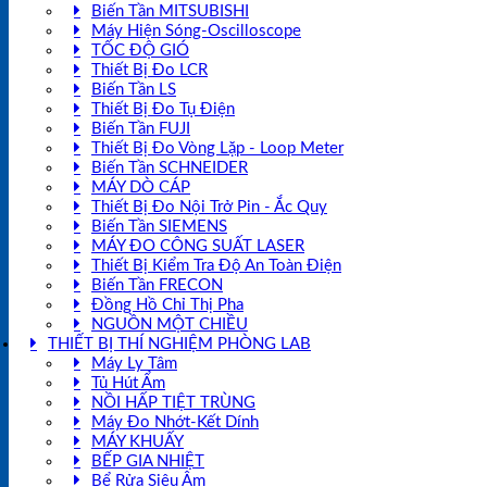
Biến Tần MITSUBISHI
Máy Hiện Sóng-Oscilloscope
TỐC ĐỘ GIÓ
Thiết Bị Đo LCR
Biến Tần LS
Thiết Bị Đo Tụ Điện
Biến Tần FUJI
Thiết Bị Đo Vòng Lặp - Loop Meter
Biến Tần SCHNEIDER
MÁY DÒ CÁP
Thiết Bị Đo Nội Trở Pin - Ắc Quy
Biến Tần SIEMENS
MÁY ĐO CÔNG SUẤT LASER
Thiết Bị Kiểm Tra Độ An Toàn Điện
Biến Tần FRECON
Đồng Hồ Chỉ Thị Pha
NGUỒN MỘT CHIỀU
THIẾT BỊ THÍ NGHIỆM PHÒNG LAB
Máy Ly Tâm
Tủ Hút Ẩm
NỒI HẤP TIỆT TRÙNG
Máy Đo Nhớt-Kết Dính
MÁY KHUẤY
BẾP GIA NHIỆT
Bể Rửa Siêu Âm