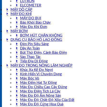
LUTRON
ELCOMETER
MÁY DÒ CÁP
MÁY ĐO KHÍ
MÁY ĐO BỤI
Báo Khói Báo Cháy
Máy Đo Khí Đơn
MÁY BƠM
BƠM HÚT CHÂN KHÔNG
DỤNG CỤ BẢO HỘ LAO ĐỘNG
Đèn Pin Siêu Sáng
Dây An Toàn
Bút Thử Điện, Cảnh Báo Điện
Sào Thao Tác
Tiếp Địa Di Động
MÁY ĐO TRONG NÔNG LÂM NGHIỆP
Khúc Xạ Kế Đo Ngọt
Kính Hiển Vi Chuyên Dụng
Máy Bóc Vỏ
Máy Đếm Hạt Tự Động
Máy Đo Chiều Cao Cây Đứng
Máy Đo Điện Tích Lá Cây
Máy Đo Độ Ẩm Nông Sản
Máy Đo Độ Chặt-Độ Xốp Của Đất
Máy Đo Độ Cứng Hoa Quả