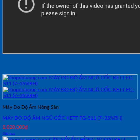
Sản phẩm tương tự
Máy Đo Độ Ẩm Nông Sản
MÁY ĐO ĐỘ ẨM NGŨ CỐC KETT FG-511 (7~35%RH)
8,020,000
₫
Đặt mua