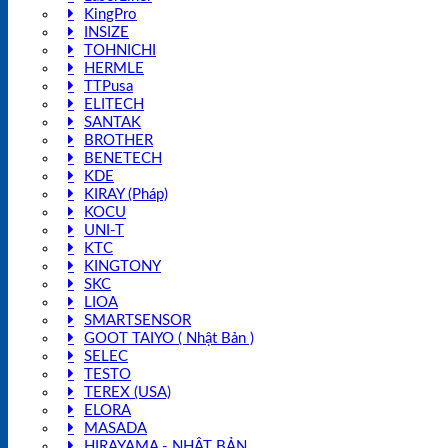
KingPro
INSIZE
TOHNICHI
HERMLE
TTPusa
ELITECH
SANTAK
BROTHER
BENETECH
KDE
KIRAY (Pháp)
KOCU
UNI-T
KTC
KINGTONY
SKC
LIOA
SMARTSENSOR
GOOT TAIYO ( Nhật Bản )
SELEC
TESTO
TEREX (USA)
ELORA
MASADA
HIRAYAMA - NHẬT BẢN