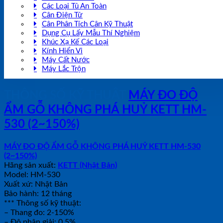
Các Loại Tủ An Toàn
Cân Điện Tử
Cân Phân Tích Cân Kỹ Thuật
Dụng Cụ Lấy Mẫu Thí Nghiệm
Khúc Xạ Kế Các Loại
Kính Hiển Vi
Máy Cất Nước
Máy Lắc Trộn
THÔNG SỐ KỸ THUẬT
MÁY ĐO ĐỘ
ẨM GỖ KHÔNG PHÁ HUỶ KETT HM-
530 (2~150%)
MÁY ĐO ĐỘ ẨM GỖ KHÔNG PHÁ HUỶ KETT HM-530
(2~150%)
Hãng sản xuất:
KETT (Nhật Bản)
Model: HM-530
Xuất xứ: Nhật Bản
Bảo hành: 12 tháng
*** Thông số kỹ thuật:
– Thang đo: 2-150%
– Độ phân giải: 0.5%