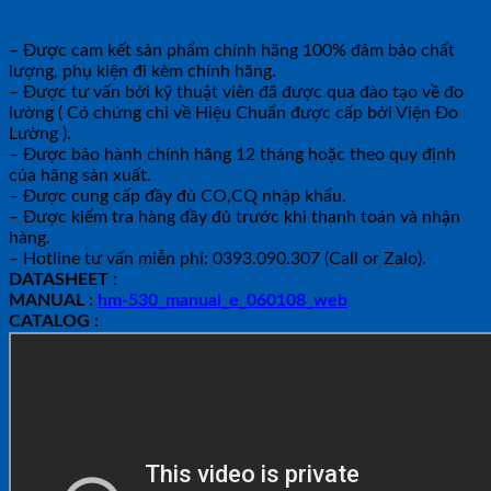
trợ giao hàng.
– Được cam kết sản phẩm chính hãng 100% đảm bảo chất
lượng, phụ kiện đi kèm chính hãng.
– Được tư vấn bởi kỹ thuật viên đã được qua đào tạo về đo
lường ( Có chứng chỉ về Hiệu Chuẩn được cấp bởi Viện Đo
Lường ).
– Được bảo hành chính hãng 12 tháng hoặc theo quy định
của hãng sản xuất.
– Được cung cấp đầy đủ CO,CQ nhập khẩu.
– Được kiểm tra hàng đầy đủ trước khi thanh toán và nhận
hàng.
– Hotline tư vấn miễn phí: 0393.090.307 (Call or Zalo).
DATASHEET :
MANUAL :
hm-530_manual_e_060108_web
CATALOG :