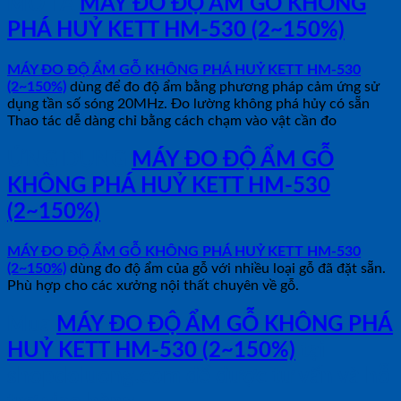
MÔ TẢ
MÁY ĐO ĐỘ ẨM GỖ KHÔNG
PHÁ HUỶ KETT HM-530 (2~150%)
MÁY ĐO ĐỘ ẨM GỖ KHÔNG PHÁ HUỶ KETT HM-530
(2~150%)
dùng để đo độ ẩm bằng phương pháp cảm ứng sử
dụng tần số sóng 20MHz. Đo lường không phá hủy có sẵn
Thao tác dễ dàng chỉ bằng cách chạm vào vật cần đo
ỨNG DỤNG
MÁY ĐO ĐỘ ẨM GỖ
KHÔNG PHÁ HUỶ KETT HM-530
(2~150%)
MÁY ĐO ĐỘ ẨM GỖ KHÔNG PHÁ HUỶ KETT HM-530
(2~150%)
dùng đo độ ẩm của gỗ với nhiều loại gỗ đã đặt sẵn.
Phù hợp cho các xưởng nội thất chuyên về gỗ.
Mua
MÁY ĐO ĐỘ ẨM GỖ KHÔNG PHÁ
HUỶ KETT HM-530 (2~150%)
tại
shopdoluong.com để được tư vấn và hỗ