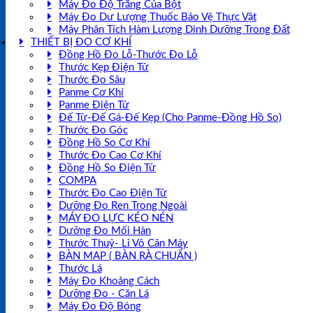
Máy Đo Độ Trắng Của Bột
Máy Đo Dư Lượng Thuốc Bảo Vệ Thực Vật
Máy Phân Tích Hàm Lượng Dinh Dưỡng Trong Đất
THIẾT BỊ ĐO CƠ KHÍ
Đồng Hồ Đo Lỗ-Thước Đo Lỗ
Thước Kẹp Điện Tử
Thước Đo Sâu
Panme Cơ Khí
Panme Điện Tử
Đế Từ-Đế Gá-Đế Kẹp (Cho Panme-Đồng Hồ So)
Thước Đo Góc
Đồng Hồ So Cơ Khí
Thước Đo Cao Cơ Khí
Đồng Hồ So Điện Tử
COMPA
Thước Đo Cao Điện Tử
Dưỡng Đo Ren Trong Ngoài
MÁY ĐO LỰC KÉO NÉN
Dưỡng Đo Mối Hàn
Thước Thuỷ- Li Vô Cân Máy
BÀN MAP ( BÀN RÀ CHUẨN )
Thước Lá
Máy Đo Khoảng Cách
Dưỡng Đo - Căn Lá
Máy Đo Độ Bóng