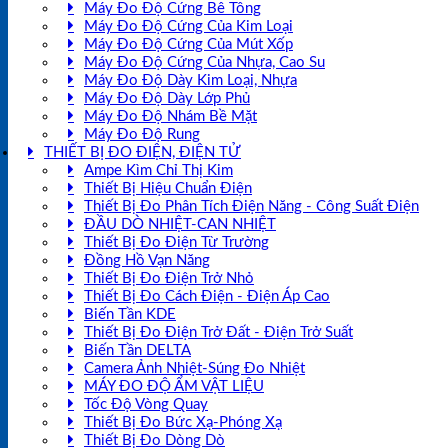
Máy Đo Độ Cứng Bê Tông
Máy Đo Độ Cứng Của Kim Loại
Máy Đo Độ Cứng Của Mút Xốp
Máy Đo Độ Cứng Của Nhựa, Cao Su
Máy Đo Độ Dày Kim Loại, Nhựa
Máy Đo Độ Dày Lớp Phủ
Máy Đo Độ Nhám Bề Mặt
Máy Đo Độ Rung
THIẾT BỊ ĐO ĐIỆN, ĐIỆN TỬ
Ampe Kìm Chỉ Thị Kim
Thiết Bị Hiệu Chuẩn Điện
Thiết Bị Đo Phân Tích Điện Năng - Công Suất Điện
ĐẦU DÒ NHIỆT-CAN NHIỆT
Thiết Bị Đo Điện Từ Trường
Đồng Hồ Vạn Năng
Thiết Bị Đo Điện Trở Nhỏ
Thiết Bị Đo Cách Điện - Điện Áp Cao
Biến Tần KDE
Thiết Bị Đo Điện Trở Đất - Điện Trở Suất
Biến Tần DELTA
Camera Ảnh Nhiệt-Súng Đo Nhiệt
MÁY ĐO ĐỘ ẨM VẬT LIỆU
Tốc Độ Vòng Quay
Thiết Bị Đo Bức Xạ-Phóng Xạ
Thiết Bị Đo Dòng Dò