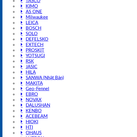
TASCO
KIMO
AS ONE
Milwaukee
LEICA
BOSCH
SOLO
DEFELSKO
EXTECH
PROSKIT
YOTSUGI
RSK
JASIC
HILA
SANWA (Nhật Bản)
MAKITA
Geo-Fennel
EBRO
NOVAX
DALUSHAN
KENBO
ACEBEAM
HIOKI
HTI
OHAUS