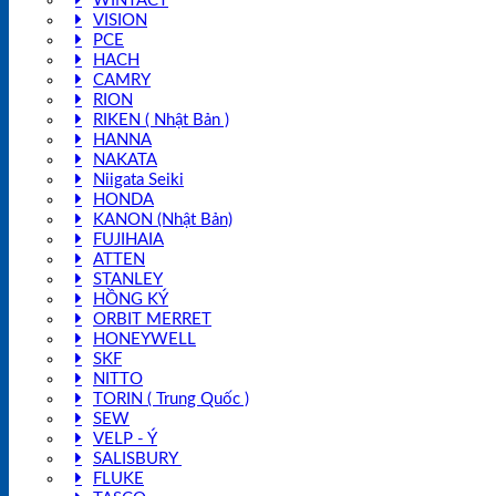
WINTACT
VISION
PCE
HACH
CAMRY
RION
RIKEN ( Nhật Bản )
HANNA
NAKATA
Niigata Seiki
HONDA
KANON (Nhật Bản)
FUJIHAIA
ATTEN
STANLEY
HỒNG KÝ
ORBIT MERRET
HONEYWELL
SKF
NITTO
TORIN ( Trung Quốc )
SEW
VELP - Ý
SALISBURY
FLUKE