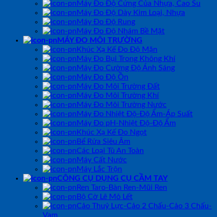
Máy Đo Độ Cứng Của Nhựa, Cao Su
Máy Đo Độ Dày Kim Loại, Nhựa
Máy Đo Độ Rung
Máy Đo Độ Nhám Bề Mặt
MÁY ĐO MÔI TRƯỜNG
Khúc Xạ Kế Đo Độ Mặn
Máy Đo Bụi Trong Không Khí
Máy Đo Cường Độ Ánh Sáng
Máy Đo Độ Ồn
Máy Đo Môi Trường Đất
Máy Đo Môi Trường Khí
Máy Đo Môi Trường Nước
Máy Đo Nhiệt Độ-Độ Ẩm-Áp Suất
Máy Đo pH-Nhiệt Độ-Độ Ẩm
Khúc Xạ Kế Đo Ngọt
Bể Rửa Siêu Âm
Các Loại Tủ An Toàn
Máy Cất Nước
Máy Lắc Trộn
CÔNG CỤ DỤNG CỤ CẦM TAY
Ren Taro-Bàn Ren-Mũi Ren
Bộ Cờ Lê Mỏ Lết
Cảo Thuỷ Lực-Cảo 2 Chấu-Cảo 3 Chấu-
Vam