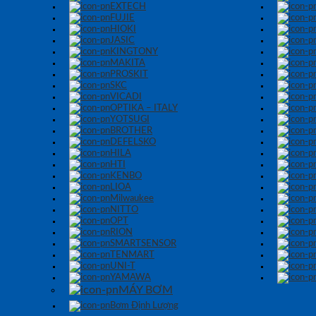
EXTECH
FUJIE
HIOKI
JASIC
KINGTONY
MAKITA
PROSKIT
SKC
VICADI
OPTIKA – ITALY
YOTSUGI
BROTHER
DEFELSKO
HILA
HTI
KENBO
LIOA
Milwaukee
NITTO
OPT
RION
SMARTSENSOR
TENMART
UNI-T
YAMAWA
MÁY BƠM
Bơm Định Lượng