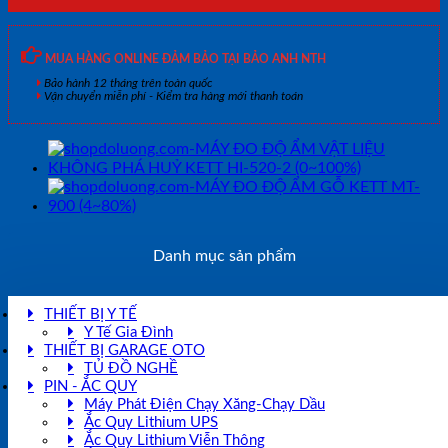
MUA HÀNG ONLINE ĐẢM BẢO TẠI BẢO ANH NTH
Bảo hành 12 tháng trên toàn quốc
Vận chuyển miễn phí - Kiểm tra hàng mới thanh toán
Danh mục sản phẩm
THIẾT BỊ Y TẾ
Y Tế Gia Đình
THIẾT BỊ GARAGE OTO
TỦ ĐỒ NGHỀ
PIN - ẮC QUY
Máy Phát Điện Chạy Xăng-Chạy Dầu
Ắc Quy Lithium UPS
Ắc Quy Lithium Viễn Thông