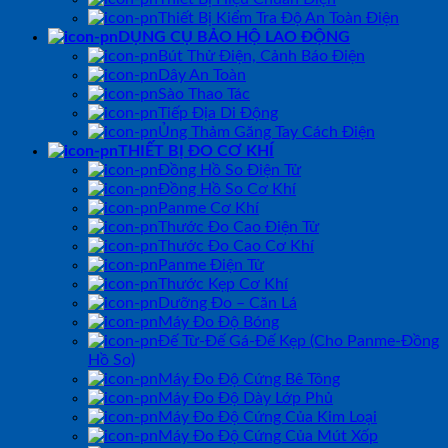
Thiết Bị Kiểm Tra Độ An Toàn Điện
DỤNG CỤ BẢO HỘ LAO ĐỘNG
Bút Thử Điện, Cảnh Báo Điện
Dây An Toàn
Sào Thao Tác
Tiếp Địa Di Động
Ủng Thảm Găng Tay Cách Điện
THIẾT BỊ ĐO CƠ KHÍ
Đồng Hồ So Điện Tử
Đồng Hồ So Cơ Khí
Panme Cơ Khí
Thước Đo Cao Điện Tử
Thước Đo Cao Cơ Khí
Panme Điện Tử
Thước Kẹp Cơ Khí
Dưỡng Đo – Căn Lá
Máy Đo Độ Bóng
Đế Từ-Đế Gá-Đế Kẹp (Cho Panme-Đồng
Hồ So)
Máy Đo Độ Cứng Bê Tông
Máy Đo Độ Dày Lớp Phủ
Máy Đo Độ Cứng Của Kim Loại
Máy Đo Độ Cứng Của Mút Xốp