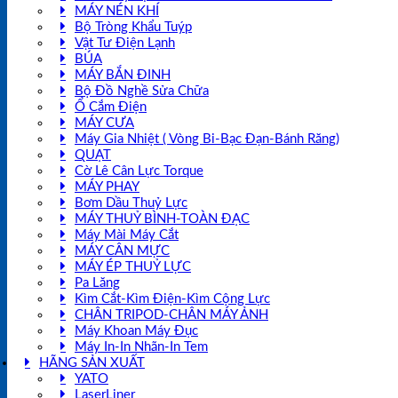
MÁY NÉN KHÍ
Bộ Tròng Khẩu Tuýp
Vật Tư Điện Lạnh
BÚA
MÁY BẮN ĐINH
Bộ Đồ Nghề Sửa Chữa
Ổ Cắm Điện
MÁY CƯA
Máy Gia Nhiệt ( Vòng Bi-Bạc Đạn-Bánh Răng)
QUẠT
Cờ Lê Cân Lực Torque
MÁY PHAY
Bơm Dầu Thuỷ Lực
MÁY THUỶ BÌNH-TOÀN ĐẠC
Máy Mài Máy Cắt
MÁY CÂN MỰC
MÁY ÉP THUỶ LỰC
Pa Lăng
Kìm Cắt-Kìm Điện-Kìm Cộng Lực
CHÂN TRIPOD-CHÂN MÁY ẢNH
Máy Khoan Máy Đục
Máy In-In Nhãn-In Tem
HÃNG SẢN XUẤT
YATO
LaserLiner