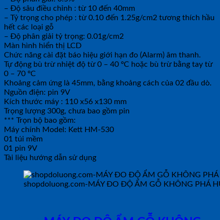
– Độ sâu điều chỉnh : từ 10 đến 40mm
– Tỷ trọng cho phép : từ 0.10 đến 1.25g/cm2 tương thích hầu
hết các loại gỗ
– Độ phân giải tỷ trọng: 0.01g/cm2
Màn hình hiển thị LCD
Chức năng cài đặt báo hiệu giới hạn đo (Alarm) âm thanh.
Tự động bù trừ nhiệt độ từ 0 – 40 ºC hoặc bù trừ bằng tay từ
0 – 70 ºC
Khoảng cảm ứng là 45mm, bằng khoảng cách của 02 đầu dò.
Nguồn điện: pin 9V
Kích thước máy : 110 x56 x130 mm
Trọng lượng 300g, chưa bao gồm pin
*** Trọn bộ bao gồm:
Máy chính Model: Kett HM-530
01 túi mềm
01 pin 9V
Tài liệu hướng dẫn sử dụng
shopdoluong.com-MÁY ĐO ĐỘ ẨM GỖ KHÔNG PHÁ HU