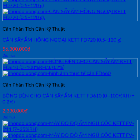
Cân Phân Tích Cân Kỹ Thuật
CÂN SẤY ẨM HỒNG NGOẠI KETT FD720 (0.5~120 g)
56,300,000
₫
Đặt mua
Cân Phân Tích Cân Kỹ Thuật
BÓNG ĐÈN CHO CÂN SẤY ẨM KETT FD610 (0 -100%RH/±
0.2%)
2,330,000
₫
Đặt mua