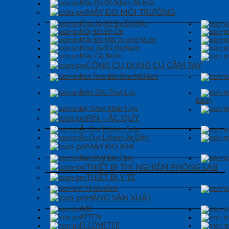
Máy Đo Độ Nhám Bề Mặt
MÁY ĐO MÔI TRƯỜNG
Khúc Xạ Kế Đo Độ Mặn
Máy Đo Độ Ồn
Máy Đo Môi Trường Nước
Khúc Xạ Kế Đo Ngọt
Máy Cất Nước
CÔNG CỤ DỤNG CỤ CẦM TAY
Ren Taro-Bàn Ren-Mũi Ren
Bơm Dầu Thuỷ Lực
Răng)
Bộ Tròng Khẩu Tuýp
PIN – ẮC QUY
Ắc Quy Lithium Solar
Ắc Quy Lithium Xe Điện
MÁY ĐO KHÍ
Báo Khói Báo Cháy
THIẾT BỊ THÍ NGHIỆM PHÒNG LAB
THIẾT BỊ Y TẾ
Y Tế Gia Đình
HÃNG SẢN XUẤT
ABB
ATTEN
ELCOMETER