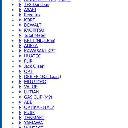
TES Đài Loan
ASAKI
Regeltex
KORT
DEWALT
KYORITSU
Total Meter
KETT (Nhật Bản)
ADELA
KAWASAKI-KPT
HUATEC
FLIR
Jack Olsen
OPT
DER EE ( Đài Loan )
MITUTOYO
VALUE
LUTIAN
GAS CLIP (Mỹ)
ABB
OPTIKA - ITALY
FUJIE
TENMART
YAMAWA