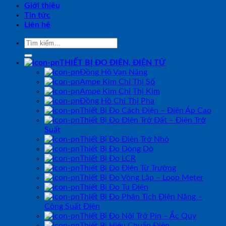
Giới thiệu
Tin tức
Liên hệ
Tìm
kiếm:
THIẾT BỊ ĐO ĐIỆN, ĐIỆN TỬ
Đồng Hồ Vạn Năng
Ampe Kìm Chỉ Thị Số
Ampe Kìm Chỉ Thị Kim
Đồng Hồ Chỉ Thị Pha
Thiết Bị Đo Cách Điện – Điện Áp Cao
Thiết Bị Đo Điện Trở Đất – Điện Trở
Suất
Thiết Bị Đo Điện Trở Nhỏ
Thiết Bị Đo Dòng Dò
Thiết Bị Đo LCR
Thiết Bị Đo Điện Từ Trường
Thiết Bị Đo Vòng Lặp – Loop Meter
Thiết Bị Đo Tụ Điện
Thiết Bị Đo Phân Tích Điện Năng –
Công Suất Điện
Thiết Bị Đo Nội Trở Pin – Ắc Quy
Thiết Bị Hiệu Chuẩn Điện