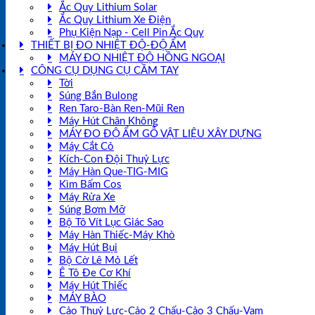
Ắc Quy Lithium Solar
Ắc Quy Lithium Xe Điện
Phụ Kiện Nạp - Cell Pin Ắc Quy
THIẾT BỊ ĐO NHIỆT ĐỘ-ĐỘ ẨM
MÁY ĐO NHIỆT ĐỘ HỒNG NGOẠI
CÔNG CỤ DỤNG CỤ CẦM TAY
Tời
Súng Bắn Bulong
Ren Taro-Bàn Ren-Mũi Ren
Máy Hút Chân Không
MÁY ĐO ĐỘ ẨM GỖ VẬT LIỆU XÂY DỰNG
Máy Cắt Cỏ
Kích-Con Đội Thuỷ Lực
Máy Hàn Que-TIG-MIG
Kìm Bấm Cos
Máy Rửa Xe
Súng Bơm Mỡ
Bộ Tô Vít Lục Giác Sao
Máy Hàn Thiếc-Máy Khò
Máy Hút Bụi
Bộ Cờ Lê Mỏ Lết
Ê Tô Đe Cơ Khí
Máy Hút Thiếc
MÁY BÀO
Cảo Thuỷ Lực-Cảo 2 Chấu-Cảo 3 Chấu-Vam