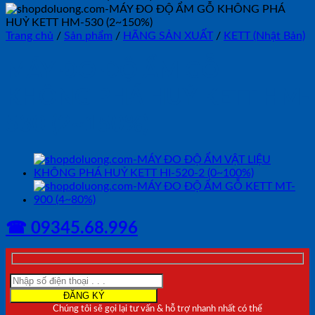
Trang chủ
/
Sản phẩm
/
HÃNG SẢN XUẤT
/
KETT (Nhật Bản)
MÁY ĐO ĐỘ ẨM GỖ
KHÔNG PHÁ HUỶ KETT HM-
530 (2~150%)
☎ 09345.68.996
Chúng tôi sẽ gọi lại tư vấn & hỗ trợ nhanh nhất có thể