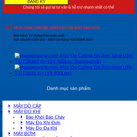
UT383
Chúng tôi sẽ gọi lại tư vấn & hỗ trợ nhanh nhất có thể
(0~199.900Lux)
số
lượng
MUA HÀNG ONLINE ĐẢM BẢO TẠI BẢO ANH NTH
Bảo hành 12 tháng trên toàn quốc
Vận chuyển miễn phí - Kiểm tra hàng mới thanh toán
Danh mục sản phẩm
MÁY DÒ CÁP
MÁY ĐO KHÍ
Báo Khói Báo Cháy
Máy Đo Khí Đơn
Máy Đo Đa Khí
MÁY BƠM