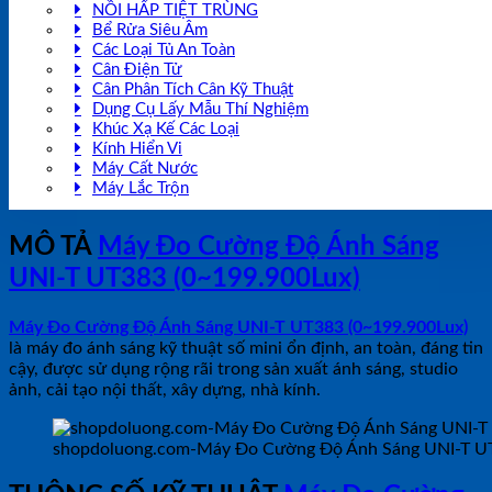
NỒI HẤP TIỆT TRÙNG
Bể Rửa Siêu Âm
Các Loại Tủ An Toàn
Cân Điện Tử
Cân Phân Tích Cân Kỹ Thuật
Dụng Cụ Lấy Mẫu Thí Nghiệm
Khúc Xạ Kế Các Loại
Kính Hiển Vi
Máy Cất Nước
Máy Lắc Trộn
MÔ TẢ
Máy Đo Cường Độ Ánh Sáng
UNI-T UT383 (0~199.900Lux)
Máy Đo Cường Độ Ánh Sáng UNI-T UT383 (0~199.900Lux)
là máy đo ánh sáng kỹ thuật số mini ổn định, an toàn, đáng tin
cậy, được sử dụng rộng rãi trong sản xuất ánh sáng, studio
ảnh, cải tạo nội thất, xây dựng, nhà kính.
shopdoluong.com-Máy Đo Cường Độ Ánh Sáng UNI-T UT