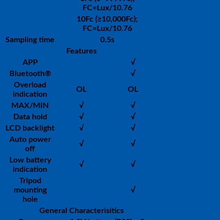
FC=Lux/10.76
10Fc (≥10,000Fc);
FC=Lux/10.76
Sampling time
0.5s
Features
APP
√
Bluetooth®
√
Overload
OL
OL
indication
MAX/MIN
√
√
Data hold
√
√
LCD backlight
√
√
Auto power
√
√
off
Low battery
√
√
indication
Tripod
mounting
√
hole
General Characterisitics