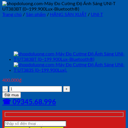
Trang chủ
/
Sản phẩm
/
HÃNG SẢN XUẤT
/
UNI-T
Máy Đo Cường Độ Ánh Sáng
UNI-T UT383 (0~199.900Lux)
400,000
₫
Máy
Đo
Đặt mua
Cường
☎ 09345.68.996
Độ
Ánh
Sáng
UNI-
T