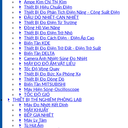
Ampe Kìm Chỉ Thị Kim
Thiết Bị Hiệu Chuẩn Điện
Thiết Bị Đo Phân Tích Điện Năng - Công Suất Điện
ĐẦU DÒ NHIỆT-CAN NHIỆT
Thiết Bị Đo Điện Từ Trường
Đồng Hồ Vạn Năng
Thiết Bị Đo Điện Trở Nhỏ
Thiết Bị Đo Cách Điện - Điện Áp Cao
Biến Tần KDE
Thiết Bị Đo Điện Trở Đất - Điện Trở Suất
Biến Tần DELTA
Camera Ảnh Nhiệt-Súng Đo Nhiệt
MÁY ĐO ĐỘ ẨM VẬT LIỆU
Tốc Độ Vòng Quay
Thiết Bị Đo Bức Xạ-Phóng Xạ
Thiết Bị Đo Dòng Dò
Biến Tần MITSUBISHI
Máy Hiện Sóng-Oscilloscope
TỐC ĐỘ GIÓ
THIẾT BỊ THÍ NGHIỆM PHÒNG LAB
Máy Đo Nhớt-Kết Dính
MÁY KHUẤY
BẾP GIA NHIỆT
Máy Ly Tâm
Tủ Hút Ẩm