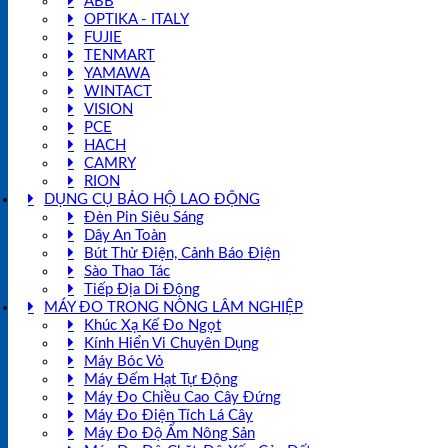
ABB
OPTIKA - ITALY
FUJIE
TENMART
YAMAWA
WINTACT
VISION
PCE
HACH
CAMRY
RION
DỤNG CỤ BẢO HỘ LAO ĐỘNG
Đèn Pin Siêu Sáng
Dây An Toàn
Bút Thử Điện, Cảnh Báo Điện
Sào Thao Tác
Tiếp Địa Di Động
MÁY ĐO TRONG NÔNG LÂM NGHIỆP
Khúc Xạ Kế Đo Ngọt
Kính Hiển Vi Chuyên Dụng
Máy Bóc Vỏ
Máy Đếm Hạt Tự Động
Máy Đo Chiều Cao Cây Đứng
Máy Đo Điện Tích Lá Cây
Máy Đo Độ Ẩm Nông Sản