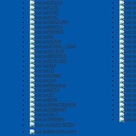
EXTECH
FUJIE
HIOKI
JASIC
KINGTONY
MAKITA
PROSKIT
SKC
VICADI
OPTIKA – ITALY
YOTSUGI
BROTHER
DEFELSKO
HILA
HTI
KENBO
LIOA
Milwaukee
NITTO
OPT
RION
SMARTSENSOR
TENMART
UNI-T
YAMAWA
MÁY BƠM
Bơm Định Lượng