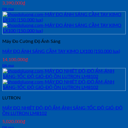
3,390,000
₫
Đặt mua
Máy Đo Cường Độ Ánh Sáng
MÁY ĐO ÁNH SÁNG CẦM TAY KIMO LX100 (150.000 lux)
14,100,000
₫
Đặt mua
LUTRON
MÁY ĐO NHIỆT ĐỘ-ĐỘ ẨM-ÁNH SÁNG-TỐC ĐỘ GIÓ-ĐỘ
ỒN LUTRON LM8102
5,020,000
₫
Đặt mua