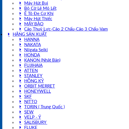
Máy Hút Bụi
Bộ Cờ Lê Mỏ Lết
Ê Tô Đe Cơ Khí
Máy Hút Thiếc
MÁY BÀO
Cảo Thuỷ Lực-Cảo 2 Chấu-Cảo 3 Chấu-Vam
HÃNG SẢN XUẤT
HANNA
NAKATA
Niigata Seiki
HONDA
KANON (Nhật Bản)
FUJIHAIA
ATTEN
STANLEY
HỒNG KÝ
ORBIT MERRET
HONEYWELL
SKF
NITTO
TORIN ( Trung Quốc )
SEW
VELP - Ý
SALISBURY
FLUKE