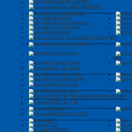
Máy Đo Độ Nhám Bề Mặt
MÁY ĐO MÔI TRƯỜNG
Khúc Xạ Kế Đo Độ Mặn
Máy Đo Độ Ồn
Máy Đo Môi Trường Nước
Khúc Xạ Kế Đo Ngọt
Máy Cất Nước
CÔNG CỤ DỤNG CỤ CẦM TAY
Ren Taro-Bàn Ren-Mũi Ren
Bơm Dầu Thuỷ Lực
Răng)
Bộ Tròng Khẩu Tuýp
PIN – ẮC QUY
Ắc Quy Lithium Solar
Ắc Quy Lithium Xe Điện
MÁY ĐO KHÍ
Báo Khói Báo Cháy
THIẾT BỊ THÍ NGHIỆM PHÒNG LAB
THIẾT BỊ Y TẾ
Y Tế Gia Đình
HÃNG SẢN XUẤT
ABB
ATTEN
ELCOMETER