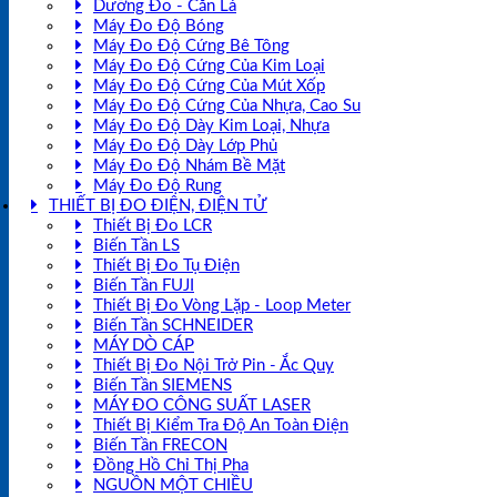
Dưỡng Đo - Căn Lá
Máy Đo Độ Bóng
Máy Đo Độ Cứng Bê Tông
Máy Đo Độ Cứng Của Kim Loại
Máy Đo Độ Cứng Của Mút Xốp
Máy Đo Độ Cứng Của Nhựa, Cao Su
Máy Đo Độ Dày Kim Loại, Nhựa
Máy Đo Độ Dày Lớp Phủ
Máy Đo Độ Nhám Bề Mặt
Máy Đo Độ Rung
THIẾT BỊ ĐO ĐIỆN, ĐIỆN TỬ
Thiết Bị Đo LCR
Biến Tần LS
Thiết Bị Đo Tụ Điện
Biến Tần FUJI
Thiết Bị Đo Vòng Lặp - Loop Meter
Biến Tần SCHNEIDER
MÁY DÒ CÁP
Thiết Bị Đo Nội Trở Pin - Ắc Quy
Biến Tần SIEMENS
MÁY ĐO CÔNG SUẤT LASER
Thiết Bị Kiểm Tra Độ An Toàn Điện
Biến Tần FRECON
Đồng Hồ Chỉ Thị Pha
NGUỒN MỘT CHIỀU