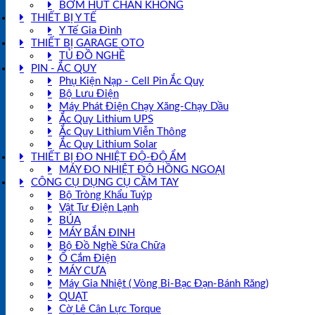
BƠM HÚT CHÂN KHÔNG
THIẾT BỊ Y TẾ
Y Tế Gia Đình
THIẾT BỊ GARAGE OTO
TỦ ĐỒ NGHỀ
PIN - ẮC QUY
Phụ Kiện Nạp - Cell Pin Ắc Quy
Bộ Lưu Điện
Máy Phát Điện Chạy Xăng-Chạy Dầu
Ắc Quy Lithium UPS
Ắc Quy Lithium Viễn Thông
Ắc Quy Lithium Solar
THIẾT BỊ ĐO NHIỆT ĐỘ-ĐỘ ẨM
MÁY ĐO NHIỆT ĐỘ HỒNG NGOẠI
CÔNG CỤ DỤNG CỤ CẦM TAY
Bộ Tròng Khẩu Tuýp
Vật Tư Điện Lạnh
BÚA
MÁY BẮN ĐINH
Bộ Đồ Nghề Sửa Chữa
Ổ Cắm Điện
MÁY CƯA
Máy Gia Nhiệt ( Vòng Bi-Bạc Đạn-Bánh Răng)
QUẠT
Cờ Lê Cân Lực Torque