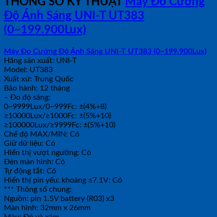
THÔNG SỐ KỸ THUẬT
Máy Đo Cường
Độ Ánh Sáng UNI-T UT383
(0~199.900Lux)
Máy Đo Cường Độ Ánh Sáng UNI-T UT383 (0~199.900Lux)
Hãng sản xuất: UNI-T
Model: UT383
Xuất xứ: Trung Quốc
Bảo hành: 12 tháng
– Đo độ sáng:
0~9999Lux/0~999Fc: ±(4%+8)
≥10000Lux/≥1000Fc: ±(5%+10)
≥100000Lux/≥9999Fc: ±(5%+10)
Chế độ MAX/MIN: Có
Giữ dữ liệu: Có
Hiển thị vượt ngưỡng: Có
Đèn màn hình: Có
Tự động tắt: Có
Hiển thị pin yếu: khoảng ≤7.1V: Có
*** Thông số chung:
Nguồn: pin 1.5V battery (R03) x3
Màn hình: 32mm x 26mm