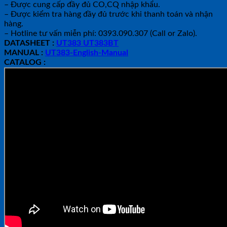
– Được cung cấp đầy đủ CO,CQ nhập khẩu.
– Được kiểm tra hàng đầy đủ trước khi thanh toán và nhận
hàng.
– Hotline tư vấn miễn phí: 0393.090.307 (Call or Zalo).
DATASHEET :
UT383 UT383BT
MANUAL :
UT383-English-Manual
CATALOG :