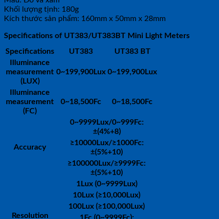
Màu: Đỏ và xám
Khối lượng tịnh: 180g
Kích thước sản phẩm: 160mm x 50mm x 28mm
Specifications of UT383/UT383BT Mini Light Meters
Specifications
UT383
UT383 BT
Illuminance
measurement
0~199,900Lux
0~199,900Lux
(LUX)
Illuminance
measurement
0~18,500Fc
0~18,500Fc
(FC)
0~9999Lux/0~999Fc:
±(4%+8)
≥10000Lux/≥1000Fc:
Accuracy
±(5%+10)
≥100000Lux/≥9999Fc:
±(5%+10)
1Lux (0~9999Lux)
10Lux (≥10,000Lux)
100Lux (≥100,000Lux)
Resolution
1Fc (0~9999Fc);