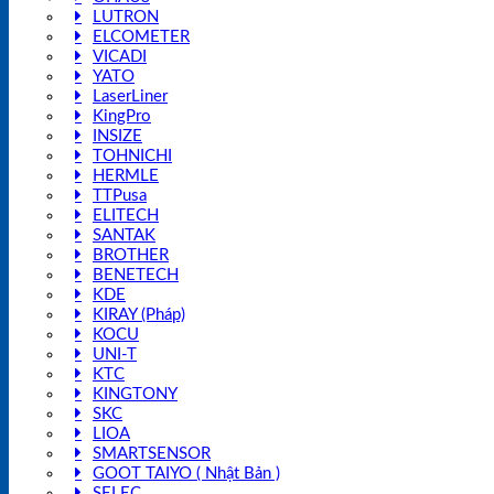
LUTRON
ELCOMETER
VICADI
YATO
LaserLiner
KingPro
INSIZE
TOHNICHI
HERMLE
TTPusa
ELITECH
SANTAK
BROTHER
BENETECH
KDE
KIRAY (Pháp)
KOCU
UNI-T
KTC
KINGTONY
SKC
LIOA
SMARTSENSOR
GOOT TAIYO ( Nhật Bản )
SELEC