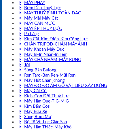
MÁY PHAY
Bơm Dầu Thuỷ Lực
MÁY THUỶ BÌNH-TOÀN ĐẠC
Máy Mài Máy Cắt
MÁY CÂN MỰC
MÁY ÉP THUỶ LỰC
Pa Lăng
Kìm Cắt-Kìm Điện-Kìm Cộng Lực
CHÂN TRIPOD-CHÂN MÁY ẢNH
Máy Khoan Máy Đục
Máy In-In Nhãn-In Tem
MÁY CHÀ NHÁM-MÁY RUNG
Tời
Súng Bắn Bulong
Ren Taro-Bàn Ren-Mũi Ren
Máy Hút Chân Không
MÁY ĐO ĐỘ ẨM GỖ VẬT LIỆU XÂY DỰNG
Máy Cắt Cỏ
Kích-Con Đội Thuỷ Lực
Máy Hàn Que-TIG-MIG
Kìm Bấm Cos
Máy Rửa Xe
Súng Bơm Mỡ
Bộ Tô Vít Lục Giác Sao
Máy Hàn Thiếc-Máy Khò