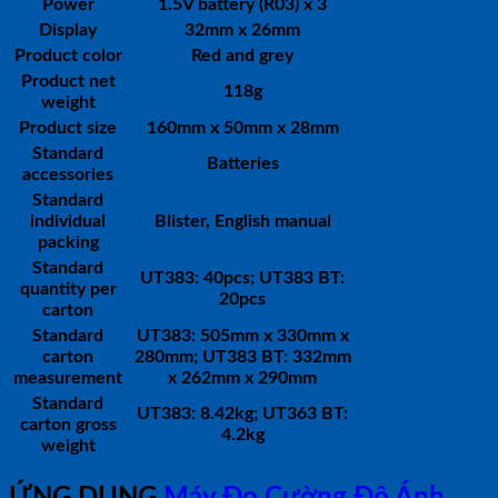
Power
1.5V battery (R03) x 3
Display
32mm x 26mm
Product color
Red and grey
Product net
118g
weight
Product size
160mm x 50mm x 28mm
Standard
Batteries
accessories
Standard
individual
Blister, English manual
packing
Standard
UT383: 40pcs; UT383 BT:
quantity per
20pcs
carton
Standard
UT383: 505mm x 330mm x
carton
280mm; UT383 BT: 332mm
measurement
x 262mm x 290mm
Standard
UT383: 8.42kg; UT363 BT:
carton gross
4.2kg
weight