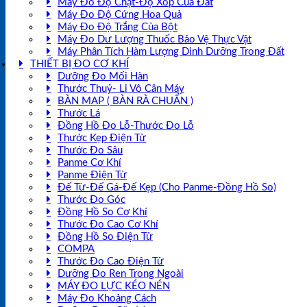
Máy Đo Độ Chặt-Độ Xốp Của Đất
Máy Đo Độ Cứng Hoa Quả
Máy Đo Độ Trắng Của Bột
Máy Đo Dư Lượng Thuốc Bảo Vệ Thực Vật
Máy Phân Tích Hàm Lượng Dinh Dưỡng Trong Đất
THIẾT BỊ ĐO CƠ KHÍ
Dưỡng Đo Mối Hàn
Thước Thuỷ- Li Vô Cân Máy
BÀN MAP ( BÀN RÀ CHUẨN )
Thước Lá
Đồng Hồ Đo Lỗ-Thước Đo Lỗ
Thước Kẹp Điện Tử
Thước Đo Sâu
Panme Cơ Khí
Panme Điện Tử
Đế Từ-Đế Gá-Đế Kẹp (Cho Panme-Đồng Hồ So)
Thước Đo Góc
Đồng Hồ So Cơ Khí
Thước Đo Cao Cơ Khí
Đồng Hồ So Điện Tử
COMPA
Thước Đo Cao Điện Tử
Dưỡng Đo Ren Trong Ngoài
MÁY ĐO LỰC KÉO NÉN
Máy Đo Khoảng Cách