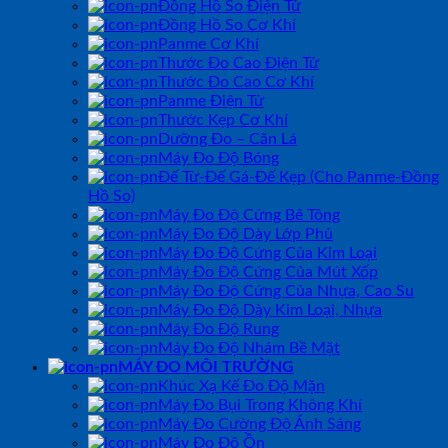
Đồng Hồ So Điện Tử
Đồng Hồ So Cơ Khí
Panme Cơ Khí
Thước Đo Cao Điện Tử
Thước Đo Cao Cơ Khí
Panme Điện Tử
Thước Kẹp Cơ Khí
Dưỡng Đo – Căn Lá
Máy Đo Độ Bóng
Đế Từ-Đế Gá-Đế Kẹp (Cho Panme-Đồng
Hồ So)
Máy Đo Độ Cứng Bê Tông
Máy Đo Độ Dày Lớp Phủ
Máy Đo Độ Cứng Của Kim Loại
Máy Đo Độ Cứng Của Mút Xốp
Máy Đo Độ Cứng Của Nhựa, Cao Su
Máy Đo Độ Dày Kim Loại, Nhựa
Máy Đo Độ Rung
Máy Đo Độ Nhám Bề Mặt
MÁY ĐO MÔI TRƯỜNG
Khúc Xạ Kế Đo Độ Mặn
Máy Đo Bụi Trong Không Khí
Máy Đo Cường Độ Ánh Sáng
Máy Đo Độ Ồn