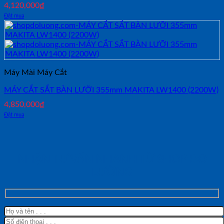
4,120,000
₫
Đặt mua
Máy Mài Máy Cắt
MÁY CẮT SẮT BÀN LƯỠI 355mm MAKITA LW1400 (2200W)
4,850,000
₫
Đặt mua
NHẬN TƯ VẤN NHANH TỪ SHOP ĐO
LƯỜNG