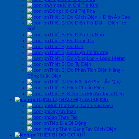
Ampe Kìm Chỉ Thị Kim
Đồng Hồ Chỉ Thị Pha
Thiết Bị Đo Cách Điện – Điện Áp Cao
Thiết Bị Đo Điện Trở Đất – Điện Trở
Suất
Thiết Bị Đo Điện Trở Nhỏ
Thiết Bị Đo Dòng Dò
Thiết Bị Đo LCR
Thiết Bị Đo Điện Từ Trường
Thiết Bị Đo Vòng Lặp – Loop Meter
Thiết Bị Đo Tụ Điện
Thiết Bị Đo Phân Tích Điện Năng –
Công Suất Điện
Thiết Bị Đo Nội Trở Pin – Ắc Quy
Thiết Bị Hiệu Chuẩn Điện
Thiết Bị Kiểm Tra Độ An Toàn Điện
DỤNG CỤ BẢO HỘ LAO ĐỘNG
Bút Thử Điện, Cảnh Báo Điện
Dây An Toàn
Sào Thao Tác
Tiếp Địa Di Động
Ủng Thảm Găng Tay Cách Điện
THIẾT BỊ ĐO CƠ KHÍ