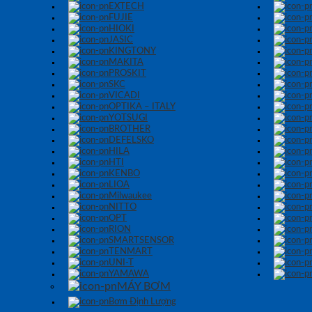
EXTECH
FUJIE
HIOKI
JASIC
KINGTONY
MAKITA
PROSKIT
SKC
VICADI
OPTIKA – ITALY
YOTSUGI
BROTHER
DEFELSKO
HILA
HTI
KENBO
LIOA
Milwaukee
NITTO
OPT
RION
SMARTSENSOR
TENMART
UNI-T
YAMAWA
MÁY BƠM
Bơm Định Lượng