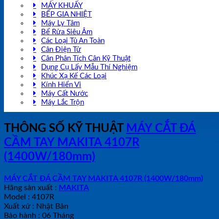
MÁY KHUẤY
BẾP GIA NHIỆT
Máy Ly Tâm
Bể Rửa Siêu Âm
Các Loại Tủ An Toàn
Cân Điện Tử
Cân Phân Tích Cân Kỹ Thuật
Dụng Cụ Lấy Mẫu Thí Nghiệm
Khúc Xạ Kế Các Loại
Kính Hiển Vi
Máy Cất Nước
Máy Lắc Trộn
THÔNG SỐ KỸ THUẬT
MÁY CẮT ĐÁ
CẦM TAY MAKITA 4107R
(1400W/180mm)
MÁY CẮT ĐÁ CẦM TAY MAKITA 4107R (1400W/180mm)
Hãng sản xuất :
MAKITA
Model : 4107R
Xuất xứ : Nhật Bản
Bảo hành : 06 Tháng