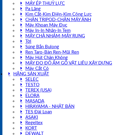
MÁY ÉP THUỶ LỰC
Pa Lăng
Kìm Cắt-Kìm Điện-Kìm Cộng Lực
CHÂN TRIPOD-CHÂN MÁY ẢNH
Máy Khoan Máy Đục
Máy In-In Nhãn-In Tem
MÁY CHÀ NHÁM-MÁY RUNG
Tời
Súng Bắn Bulong
Ren Taro-Bàn Ren-Mũi Ren
Máy Hút Chân Không
MÁY ĐO ĐỘ ẨM GỖ VẬT LIỆU XÂY DỰNG
Máy Cắt Cỏ
HÃNG SẢN XUẤT
SELEC
TESTO
TEREX (USA)
ELORA
MASADA
HIRAYAMA - NHẬT BẢN
TES Đài Loan
ASAKI
Regeltex
KORT
DEWALT