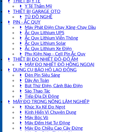
THIẾT BỊ Y TẾ
Y Tế Thẩm Mỹ
THIẾT BỊ GARAGE OTO
TỦ ĐỒ NGHỀ
PIN - ẮC QUY
Máy Phát Điện Chạy Xăng-Chạy Dầu
Ắc Quy Lithium UPS
Ắc Quy Lithium Viễn Thông
Ắc Quy Lithium Solar
Ắc Quy Lithium Xe Điện
Phụ Kiện Nạp - Cell Pin Ắc Quy
THIẾT BỊ ĐO NHIỆT ĐỘ-ĐỘ ẨM
MÁY ĐO NHIỆT ĐỘ HỒNG NGOẠI
DỤNG CỤ BẢO HỘ LAO ĐỘNG
Đèn Pin Siêu Sáng
Dây An Toàn
Bút Thử Điện, Cảnh Báo Điện
Sào Thao Tác
Tiếp Địa Di Động
MÁY ĐO TRONG NÔNG LÂM NGHIỆP
Khúc Xạ Kế Đo Ngọt
Kính Hiển Vi Chuyên Dụng
Máy Bóc Vỏ
Máy Đếm Hạt Tự Động
Máy Đo Chiều Cao Cây Đứng