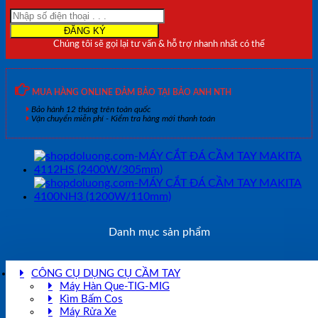
4107R
(1400W/180mm)
số
Chúng tôi sẽ gọi lại tư vấn & hỗ trợ nhanh nhất có thể
lượng
MUA HÀNG ONLINE ĐẢM BẢO TẠI BẢO ANH NTH
Bảo hành 12 tháng trên toàn quốc
Vận chuyển miễn phí - Kiểm tra hàng mới thanh toán
Danh mục sản phẩm
CÔNG CỤ DỤNG CỤ CẦM TAY
Máy Hàn Que-TIG-MIG
Kìm Bấm Cos
Máy Rửa Xe