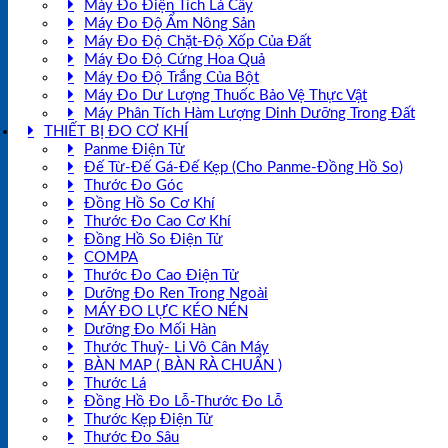
Máy Đo Điện Tích Lá Cây
Máy Đo Độ Ẩm Nông Sản
Máy Đo Độ Chặt-Độ Xốp Của Đất
Máy Đo Độ Cứng Hoa Quả
Máy Đo Độ Trắng Của Bột
Máy Đo Dư Lượng Thuốc Bảo Vệ Thực Vật
Máy Phân Tích Hàm Lượng Dinh Dưỡng Trong Đất
THIẾT BỊ ĐO CƠ KHÍ
Panme Điện Tử
Đế Từ-Đế Gá-Đế Kẹp (Cho Panme-Đồng Hồ So)
Thước Đo Góc
Đồng Hồ So Cơ Khí
Thước Đo Cao Cơ Khí
Đồng Hồ So Điện Tử
COMPA
Thước Đo Cao Điện Tử
Dưỡng Đo Ren Trong Ngoài
MÁY ĐO LỰC KÉO NÉN
Dưỡng Đo Mối Hàn
Thước Thuỷ- Li Vô Cân Máy
BÀN MAP ( BÀN RÀ CHUẨN )
Thước Lá
Đồng Hồ Đo Lỗ-Thước Đo Lỗ
Thước Kẹp Điện Tử
Thước Đo Sâu