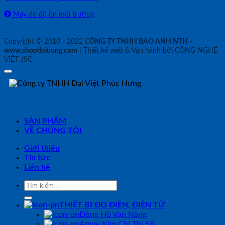
Máy đo độ ồn môi trường
Copyright © 2010 - 2022
CÔNG TY TNHH BẢO ANH NTH -
www.shopdoluong.com
| Thiết kế web & Vận hành bởi CÔNG NGHỆ
VIỆT JSC
SẢN PHẨM
VỀ CHÚNG TÔI
Giới thiệu
Tin tức
Liên hệ
Tìm
kiếm:
THIẾT BỊ ĐO ĐIỆN, ĐIỆN TỬ
Đồng Hồ Vạn Năng
Ampe Kìm Chỉ Thị Số