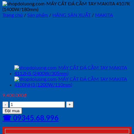
Trang chủ
/
Sản phẩm
/
HÃNG SẢN XUẤT
/
MAKITA
MÁY CẮT ĐÁ CẦM TAY
MAKITA 4107R
(1400W/180mm)
9,400,000
₫
MÁY
CẮT
Đặt mua
ĐÁ
☎ 09345.68.996
CẦM
TAY
MAKITA