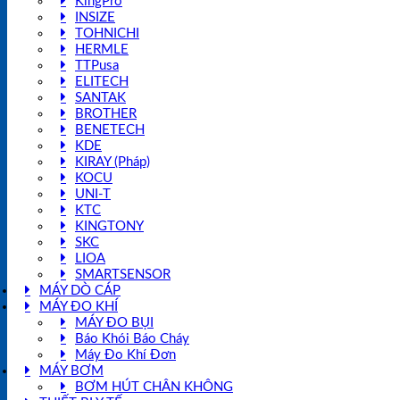
KingPro
INSIZE
TOHNICHI
HERMLE
TTPusa
ELITECH
SANTAK
BROTHER
BENETECH
KDE
KIRAY (Pháp)
KOCU
UNI-T
KTC
KINGTONY
SKC
LIOA
SMARTSENSOR
MÁY DÒ CÁP
MÁY ĐO KHÍ
MÁY ĐO BỤI
Báo Khói Báo Cháy
Máy Đo Khí Đơn
MÁY BƠM
BƠM HÚT CHÂN KHÔNG