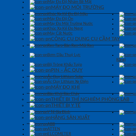
Máy Đo Độ Nhám Bề Mặt
MÁY ĐO MÔI TRƯỜNG
Khúc Xạ Kế Đo Độ Mặn
Máy Đo Độ Ồn
Máy Đo Môi Trường Nước
Khúc Xạ Kế Đo Ngọt
Máy Cất Nước
CÔNG CỤ DỤNG CỤ CẦM TAY
Ren Taro-Bàn Ren-Mũi Ren
Bơm Dầu Thuỷ Lực
Răng)
Bộ Tròng Khẩu Tuýp
PIN – ẮC QUY
Ắc Quy Lithium Solar
Ắc Quy Lithium Xe Điện
MÁY ĐO KHÍ
Báo Khói Báo Cháy
THIẾT BỊ THÍ NGHIỆM PHÒNG LAB
THIẾT BỊ Y TẾ
Y Tế Gia Đình
HÃNG SẢN XUẤT
ABB
ATTEN
ELCOMETER