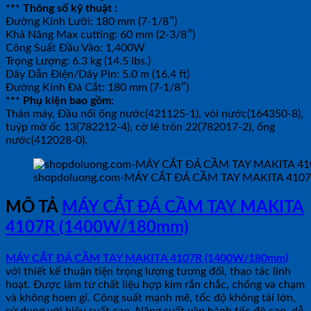
*** Thông số kỹ thuật :
Đường Kính Lưỡi: 180 mm (7-1/8″)
Khả Năng Max cutting: 60 mm (2-3/8″)
Công Suất Đầu Vào: 1,400W
Trọng Lượng: 6.3 kg (14.5 lbs.)
Dây Dẫn Điện/Dây Pin: 5.0 m (16.4 ft)
Đường Kính Đá Cắt: 180 mm (7-1/8″)
*** Phụ kiện bao gồm:
Thân máy, Đầu nối ống nước(421125-1), vòi nước(164350-8),
tuýp mở ốc 13(782212-4), cờ lê tròn 22(782017-2), ống
nước(412028-0).
shopdoluong.com-MÁY CẮT ĐÁ CẦM TAY MAKITA 410
MÔ TẢ
MÁY CẮT ĐÁ CẦM TAY MAKITA
4107R (1400W/180mm)
MÁY CẮT ĐÁ CẦM TAY MAKITA 4107R (1400W/180mm)
với thiết kế thuận tiện trọng lượng tương đối, thao tác linh
hoạt. Được làm từ chất liệu hợp kim rắn chắc, chống va chạm
và không hoen gỉ. Công suất mạnh mẽ, tốc độ không tải lớn,