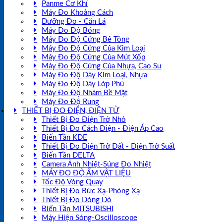
Panme Cơ Khí
Máy Đo Khoảng Cách
Dưỡng Đo - Căn Lá
Máy Đo Độ Bóng
Máy Đo Độ Cứng Bê Tông
Máy Đo Độ Cứng Của Kim Loại
Máy Đo Độ Cứng Của Mút Xốp
Máy Đo Độ Cứng Của Nhựa, Cao Su
Máy Đo Độ Dày Kim Loại, Nhựa
Máy Đo Độ Dày Lớp Phủ
Máy Đo Độ Nhám Bề Mặt
Máy Đo Độ Rung
THIẾT BỊ ĐO ĐIỆN, ĐIỆN TỬ
Thiết Bị Đo Điện Trở Nhỏ
Thiết Bị Đo Cách Điện - Điện Áp Cao
Biến Tần KDE
Thiết Bị Đo Điện Trở Đất - Điện Trở Suất
Biến Tần DELTA
Camera Ảnh Nhiệt-Súng Đo Nhiệt
MÁY ĐO ĐỘ ẨM VẬT LIỆU
Tốc Độ Vòng Quay
Thiết Bị Đo Bức Xạ-Phóng Xạ
Thiết Bị Đo Dòng Dò
Biến Tần MITSUBISHI
Máy Hiện Sóng-Oscilloscope