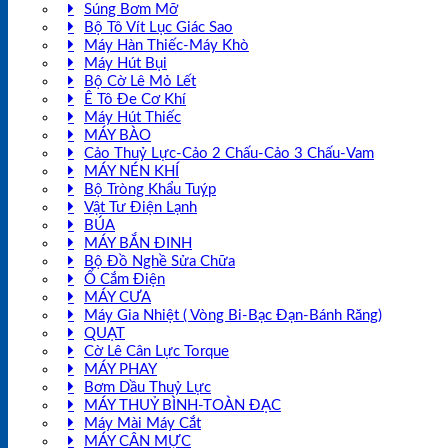
Súng Bơm Mỡ
Bộ Tô Vít Lục Giác Sao
Máy Hàn Thiếc-Máy Khò
Máy Hút Bụi
Bộ Cờ Lê Mỏ Lết
Ê Tô Đe Cơ Khí
Máy Hút Thiếc
MÁY BÀO
Cảo Thuỷ Lực-Cảo 2 Chấu-Cảo 3 Chấu-Vam
MÁY NÉN KHÍ
Bộ Tròng Khẩu Tuýp
Vật Tư Điện Lạnh
BÚA
MÁY BẮN ĐINH
Bộ Đồ Nghề Sửa Chữa
Ổ Cắm Điện
MÁY CƯA
Máy Gia Nhiệt ( Vòng Bi-Bạc Đạn-Bánh Răng)
QUẠT
Cờ Lê Cân Lực Torque
MÁY PHAY
Bơm Dầu Thuỷ Lực
MÁY THUỶ BÌNH-TOÀN ĐẠC
Máy Mài Máy Cắt
MÁY CÂN MỰC