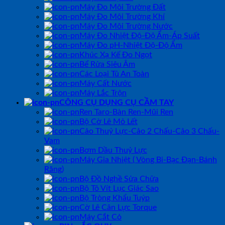
Máy Đo Môi Trường Đất
Máy Đo Môi Trường Khí
Máy Đo Môi Trường Nước
Máy Đo Nhiệt Độ-Độ Ẩm-Áp Suất
Máy Đo pH-Nhiệt Độ-Độ Ẩm
Khúc Xạ Kế Đo Ngọt
Bể Rửa Siêu Âm
Các Loại Tủ An Toàn
Máy Cất Nước
Máy Lắc Trộn
CÔNG CỤ DỤNG CỤ CẦM TAY
Ren Taro-Bàn Ren-Mũi Ren
Bộ Cờ Lê Mỏ Lết
Cảo Thuỷ Lực-Cảo 2 Chấu-Cảo 3 Chấu-
Vam
Bơm Dầu Thuỷ Lực
Máy Gia Nhiệt ( Vòng Bi-Bạc Đạn-Bánh
Răng)
Bộ Đồ Nghề Sửa Chữa
Bộ Tô Vít Lục Giác Sao
Bộ Tròng Khẩu Tuýp
Cờ Lê Cân Lực Torque
Máy Cắt Cỏ