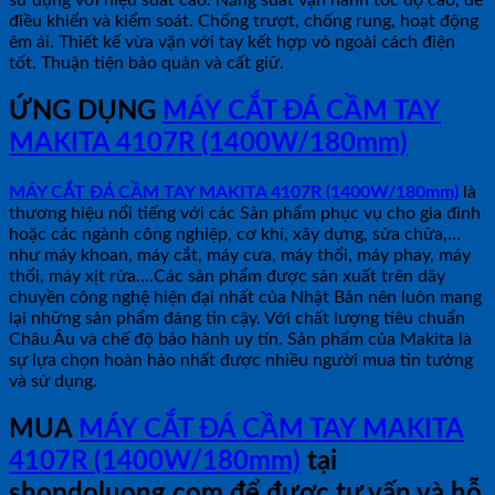
sử dụng với hiệu suất cao. Năng suất vận hành tốc độ cao, dễ
điều khiển và kiểm soát. Chống trượt, chống rung, hoạt động
êm ái. Thiết kế vừa vặn với tay kết hợp vỏ ngoài cách điện
tốt. Thuận tiện bảo quản và cất giữ.
ỨNG DỤNG
MÁY CẮT ĐÁ CẦM TAY
MAKITA 4107R (1400W/180mm)
MÁY CẮT ĐÁ CẦM TAY MAKITA 4107R (1400W/180mm)
là
thương hiệu nổi tiếng với các Sản phẩm phục vụ cho gia đình
hoặc các ngành công nghiệp, cơ khí, xây dựng, sửa chữa,…
như máy khoan, máy cắt, máy cưa, máy thổi, máy phay, máy
thổi, máy xịt rửa….Các sản phẩm được sản xuất trên dây
chuyền công nghệ hiện đại nhất của Nhật Bản nên luôn mang
lại những sản phẩm đáng tin cậy. Với chất lượng tiêu chuẩn
Châu Âu và chế độ bảo hành uy tín. Sản phẩm của Makita là
sự lựa chọn hoàn hảo nhất được nhiều người mua tin tưởng
và sử dụng.
MUA
MÁY CẮT ĐÁ CẦM TAY MAKITA
4107R (1400W/180mm)
tại
shopdoluong.com để được tư vấn và hỗ