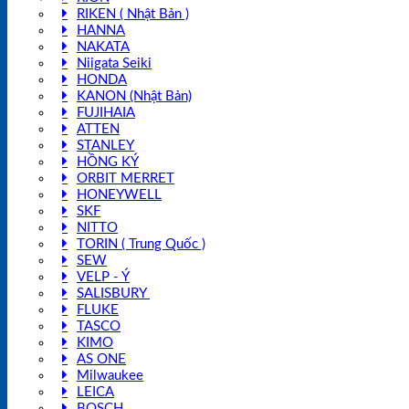
RIKEN ( Nhật Bản )
HANNA
NAKATA
Niigata Seiki
HONDA
KANON (Nhật Bản)
FUJIHAIA
ATTEN
STANLEY
HỒNG KÝ
ORBIT MERRET
HONEYWELL
SKF
NITTO
TORIN ( Trung Quốc )
SEW
VELP - Ý
SALISBURY
FLUKE
TASCO
KIMO
AS ONE
Milwaukee
LEICA
BOSCH