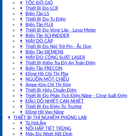
TỐC ĐỘ GIÓ
Thiết Bị Đo LCR
Biến Tần LS
Thiết Bị Đo Tụ Điện
Biến Tần FUJI
Thiết Bị Đo Vòng Lặp - Loop Meter
Biến Tần SCHNEIDER
MÁY DÒ CÁP
Thiết Bị Đo Nội Trở Pin - Ắc Quy
Biến Tần SIEMENS
MÁY ĐO CÔNG SUẤT LASER
Thiết Bị Kiểm Tra Độ An Toàn Điện
Biến Tần FRECON
Đồng Hồ Chỉ Thị Pha
NGUỒN MỘT CHIỀU
Ampe Kìm Chỉ Thị Kim
Thiết Bị Hiệu Chuẩn Điện
Thiết Bị Đo Phân Tích Điện Năng - Công Suất Điện
ĐẦU DÒ NHIỆT-CAN NHIỆT
Thiết Bị Đo Điện Từ Trường
Đồng Hồ Vạn Năng
THIẾT BỊ THÍ NGHIỆM PHÒNG LAB
Tủ Hút Ẩm
NỒI HẤP TIỆT TRÙNG
Máy Đo Nhớt-Kết Dính