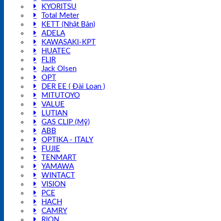
KYORITSU
Total Meter
KETT (Nhật Bản)
ADELA
KAWASAKI-KPT
HUATEC
FLIR
Jack Olsen
OPT
DER EE ( Đài Loan )
MITUTOYO
VALUE
LUTIAN
GAS CLIP (Mỹ)
ABB
OPTIKA - ITALY
FUJIE
TENMART
YAMAWA
WINTACT
VISION
PCE
HACH
CAMRY
RION