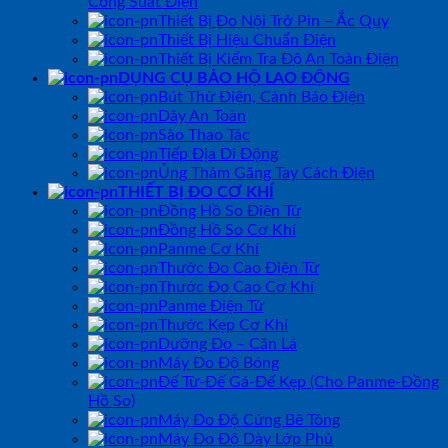
Công Suất Điện
Thiết Bị Đo Nội Trở Pin – Ắc Quy
Thiết Bị Hiệu Chuẩn Điện
Thiết Bị Kiểm Tra Độ An Toàn Điện
DỤNG CỤ BẢO HỘ LAO ĐỘNG
Bút Thử Điện, Cảnh Báo Điện
Dây An Toàn
Sào Thao Tác
Tiếp Địa Di Động
Ủng Thảm Găng Tay Cách Điện
THIẾT BỊ ĐO CƠ KHÍ
Đồng Hồ So Điện Tử
Đồng Hồ So Cơ Khí
Panme Cơ Khí
Thước Đo Cao Điện Tử
Thước Đo Cao Cơ Khí
Panme Điện Tử
Thước Kẹp Cơ Khí
Dưỡng Đo – Căn Lá
Máy Đo Độ Bóng
Đế Từ-Đế Gá-Đế Kẹp (Cho Panme-Đồng
Hồ So)
Máy Đo Độ Cứng Bê Tông
Máy Đo Độ Dày Lớp Phủ