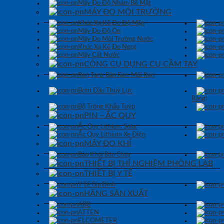
Máy Đo Độ Nhám Bề Mặt
MÁY ĐO MÔI TRƯỜNG
Khúc Xạ Kế Đo Độ Mặn
Máy Đo Độ Ồn
Máy Đo Môi Trường Nước
Khúc Xạ Kế Đo Ngọt
Máy Cất Nước
CÔNG CỤ DỤNG CỤ CẦM TAY
Ren Taro-Bàn Ren-Mũi Ren
Bơm Dầu Thuỷ Lực
Răng)
Bộ Tròng Khẩu Tuýp
PIN – ẮC QUY
Ắc Quy Lithium Solar
Ắc Quy Lithium Xe Điện
MÁY ĐO KHÍ
Báo Khói Báo Cháy
THIẾT BỊ THÍ NGHIỆM PHÒNG LAB
THIẾT BỊ Y TẾ
Y Tế Gia Đình
HÃNG SẢN XUẤT
ABB
ATTEN
ELCOMETER