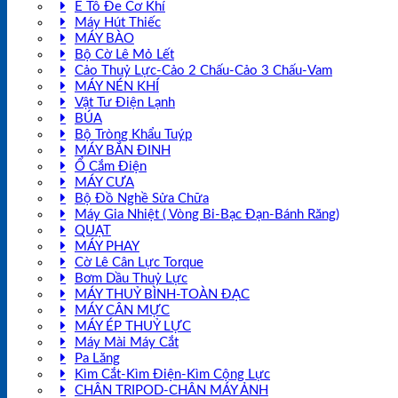
Ê Tô Đe Cơ Khí
Máy Hút Thiếc
MÁY BÀO
Bộ Cờ Lê Mỏ Lết
Cảo Thuỷ Lực-Cảo 2 Chấu-Cảo 3 Chấu-Vam
MÁY NÉN KHÍ
Vật Tư Điện Lạnh
BÚA
Bộ Tròng Khẩu Tuýp
MÁY BẮN ĐINH
Ổ Cắm Điện
MÁY CƯA
Bộ Đồ Nghề Sửa Chữa
Máy Gia Nhiệt ( Vòng Bi-Bạc Đạn-Bánh Răng)
QUẠT
MÁY PHAY
Cờ Lê Cân Lực Torque
Bơm Dầu Thuỷ Lực
MÁY THUỶ BÌNH-TOÀN ĐẠC
MÁY CÂN MỰC
MÁY ÉP THUỶ LỰC
Máy Mài Máy Cắt
Pa Lăng
Kìm Cắt-Kìm Điện-Kìm Cộng Lực
CHÂN TRIPOD-CHÂN MÁY ẢNH