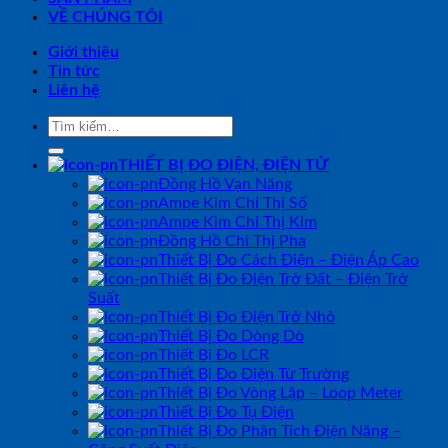
VỀ CHÚNG TÔI
Giới thiệu
Tin tức
Liên hệ
Tìm
kiếm:
THIẾT BỊ ĐO ĐIỆN, ĐIỆN TỬ
Đồng Hồ Vạn Năng
Ampe Kìm Chỉ Thị Số
Ampe Kìm Chỉ Thị Kim
Đồng Hồ Chỉ Thị Pha
Thiết Bị Đo Cách Điện – Điện Áp Cao
Thiết Bị Đo Điện Trở Đất – Điện Trở
Suất
Thiết Bị Đo Điện Trở Nhỏ
Thiết Bị Đo Dòng Dò
Thiết Bị Đo LCR
Thiết Bị Đo Điện Từ Trường
Thiết Bị Đo Vòng Lặp – Loop Meter
Thiết Bị Đo Tụ Điện
Thiết Bị Đo Phân Tích Điện Năng –