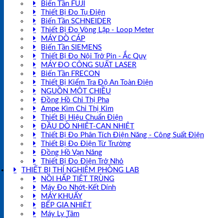
Biến Tần FUJI
Thiết Bị Đo Tụ Điện
Biến Tần SCHNEIDER
Thiết Bị Đo Vòng Lặp - Loop Meter
MÁY DÒ CÁP
Biến Tần SIEMENS
Thiết Bị Đo Nội Trở Pin - Ắc Quy
MÁY ĐO CÔNG SUẤT LASER
Biến Tần FRECON
Thiết Bị Kiểm Tra Độ An Toàn Điện
NGUỒN MỘT CHIỀU
Đồng Hồ Chỉ Thị Pha
Ampe Kìm Chỉ Thị Kim
Thiết Bị Hiệu Chuẩn Điện
ĐẦU DÒ NHIỆT-CAN NHIỆT
Thiết Bị Đo Phân Tích Điện Năng - Công Suất Điện
Thiết Bị Đo Điện Từ Trường
Đồng Hồ Vạn Năng
Thiết Bị Đo Điện Trở Nhỏ
THIẾT BỊ THÍ NGHIỆM PHÒNG LAB
NỒI HẤP TIỆT TRÙNG
Máy Đo Nhớt-Kết Dính
MÁY KHUẤY
BẾP GIA NHIỆT
Máy Ly Tâm