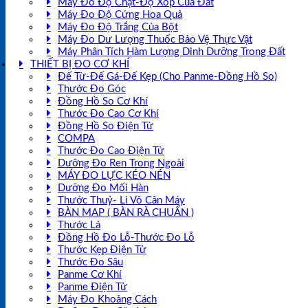
Máy Đo Độ Chặt-Độ Xốp Của Đất
Máy Đo Độ Cứng Hoa Quả
Máy Đo Độ Trắng Của Bột
Máy Đo Dư Lượng Thuốc Bảo Vệ Thực Vật
Máy Phân Tích Hàm Lượng Dinh Dưỡng Trong Đất
THIẾT BỊ ĐO CƠ KHÍ
Đế Từ-Đế Gá-Đế Kẹp (Cho Panme-Đồng Hồ So)
Thước Đo Góc
Đồng Hồ So Cơ Khí
Thước Đo Cao Cơ Khí
Đồng Hồ So Điện Tử
COMPA
Thước Đo Cao Điện Tử
Dưỡng Đo Ren Trong Ngoài
MÁY ĐO LỰC KÉO NÉN
Dưỡng Đo Mối Hàn
Thước Thuỷ- Li Vô Cân Máy
BÀN MAP ( BÀN RÀ CHUẨN )
Thước Lá
Đồng Hồ Đo Lỗ-Thước Đo Lỗ
Thước Kẹp Điện Tử
Thước Đo Sâu
Panme Cơ Khí
Panme Điện Tử
Máy Đo Khoảng Cách