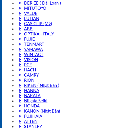
DER EE ( Đài Loan )
MITUTOYO
VALUE
LUTIAN
GAS CLIP (Mỹ)
ABB
OPTIKA - ITALY
FUJIE
TENMART
YAMAWA
WINTACT
VISION
PCE
HACH
CAMRY
RION
RIKEN ( Nhật Bản )
HANNA
NAKATA
Niigata Seiki
HONDA
KANON (Nhật Bản)
FUJIHAIA
ATTEN
STANLEY