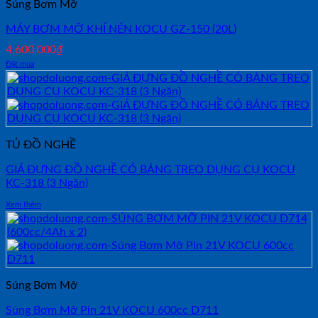
Súng Bơm Mỡ
MÁY BƠM MỠ KHÍ NÉN KOCU GZ-150 (20L)
4,600,000
₫
Đặt mua
TỦ ĐỒ NGHỀ
GIÁ ĐỰNG ĐỒ NGHỀ CÓ BẢNG TREO DỤNG CỤ KOCU
KC-318 (3 Ngăn)
Xem thêm
Súng Bơm Mỡ
Súng Bơm Mỡ Pin 21V KOCU 600cc D711