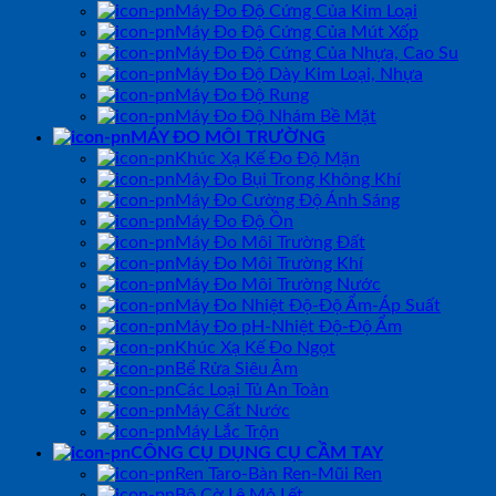
Máy Đo Độ Cứng Của Kim Loại
Máy Đo Độ Cứng Của Mút Xốp
Máy Đo Độ Cứng Của Nhựa, Cao Su
Máy Đo Độ Dày Kim Loại, Nhựa
Máy Đo Độ Rung
Máy Đo Độ Nhám Bề Mặt
MÁY ĐO MÔI TRƯỜNG
Khúc Xạ Kế Đo Độ Mặn
Máy Đo Bụi Trong Không Khí
Máy Đo Cường Độ Ánh Sáng
Máy Đo Độ Ồn
Máy Đo Môi Trường Đất
Máy Đo Môi Trường Khí
Máy Đo Môi Trường Nước
Máy Đo Nhiệt Độ-Độ Ẩm-Áp Suất
Máy Đo pH-Nhiệt Độ-Độ Ẩm
Khúc Xạ Kế Đo Ngọt
Bể Rửa Siêu Âm
Các Loại Tủ An Toàn
Máy Cất Nước
Máy Lắc Trộn
CÔNG CỤ DỤNG CỤ CẦM TAY
Ren Taro-Bàn Ren-Mũi Ren
Bộ Cờ Lê Mỏ Lết