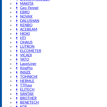
MAKITA
Geo-Fennel
EBRO
NOVAX
DALUSHAN
KENBO
ACEBEAM
HIOKI
HTI
OHAUS
LUTRON
ELCOMETER
VICADI
YATO
LaserLiner
KingPro
INSIZE
TOHNICHI
HERMLE
TTPusa
ELITECH
SANTAK
BROTHER
BENETECH
KDE