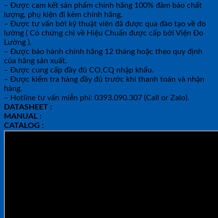
– Được cam kết sản phẩm chính hãng 100% đảm bảo chất
lượng, phụ kiện đi kèm chính hãng.
– Được tư vấn bởi kỹ thuật viên đã được qua đào tạo về đo
lường ( Có chứng chỉ về Hiệu Chuẩn được cấp bởi Viện Đo
Lường ).
– Được bảo hành chính hãng 12 tháng hoặc theo quy định
của hãng sản xuất.
– Được cung cấp đầy đủ CO,CQ nhập khẩu.
– Được kiểm tra hàng đầy đủ trước khi thanh toán và nhận
hàng.
– Hotline tư vấn miễn phí: 0393.090.307 (Call or Zalo).
DATASHEET :
MANUAL :
CATALOG :