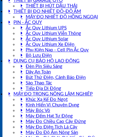
THIẾT BỊ GARAGE OTO
THIẾT BỊ HÚT DẦU THẢI
THIẾT BỊ ĐO NHIỆT ĐỘ-ĐỘ ẨM
MÁY ĐO NHIỆT ĐỘ HỒNG NGOẠI
PIN - ẮC QUY
Ắc Quy Lithium UPS
Ắc Quy Lithium Viễn Thông
Ắc Quy Lithium Solar
Ắc Quy Lithium Xe Điện
Phụ Kiện Nạp - Cell Pin Ắc Quy
Bộ Lưu Điện
DỤNG CỤ BẢO HỘ LAO ĐỘNG
Đèn Pin Siêu Sáng
Dây An Toàn
Bút Thử Điện, Cảnh Báo Điện
Sào Thao Tác
Tiếp Địa Di Động
MÁY ĐO TRONG NÔNG LÂM NGHIỆP
Khúc Xạ Kế Đo Ngọt
Kính Hiển Vi Chuyên Dụng
Máy Bóc Vỏ
Máy Đếm Hạt Tự Động
Máy Đo Chiều Cao Cây Đứng
Máy Đo Điện Tích Lá Cây
Máy Đo Độ Ẩm Nông Sản