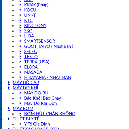
KIRAY (Pháp)
KOCU
UNI-T
KTC
KINGTONY
SKC
LIOA
SMARTSENSOR
GOOT TAIYO ( Nhật Bản )
SELEC
TESTO
TEREX (USA)
ELORA
MASADA
HIRAYAMA - NHẬT BẢN
MÁY DÒ CÁP
MÁY ĐO KHÍ
MÁY ĐO BỤI
Báo Khói Báo Cháy
Máy Đo Khí Đơn
MÁY BƠM
BƠM HÚT CHÂN KHÔNG
THIẾT BỊ Y TẾ
Y Tế Gia Đình