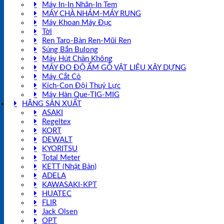
Máy In-In Nhãn-In Tem
MÁY CHÀ NHÁM-MÁY RUNG
Máy Khoan Máy Đục
Tời
Ren Taro-Bàn Ren-Mũi Ren
Súng Bắn Bulong
Máy Hút Chân Không
MÁY ĐO ĐỘ ẨM GỖ VẬT LIỆU XÂY DỰNG
Máy Cắt Cỏ
Kích-Con Đội Thuỷ Lực
Máy Hàn Que-TIG-MIG
HÃNG SẢN XUẤT
ASAKI
Regeltex
KORT
DEWALT
KYORITSU
Total Meter
KETT (Nhật Bản)
ADELA
KAWASAKI-KPT
HUATEC
FLIR
Jack Olsen
OPT