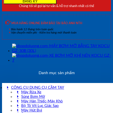
(12L)
Chúng tôi sẽ gọi lại tư vấn & hỗ trợ nhanh nhất có thể
số
lượng
MUA HÀNG ONLINE ĐẢM BẢO TẠI BẢO ANH NTH
Bảo hành 12 tháng trên toàn quốc
Vận chuyển miễn phí - Kiểm tra hàng mới thanh toán
Danh mục sản phẩm
CÔNG CỤ DỤNG CỤ CẦM TAY
Máy Rửa Xe
Súng Bơm Mỡ
Máy Hàn Thiếc-Máy Khò
Bộ Tô Vít Lục Giác Sao
Máy Hút Bụi