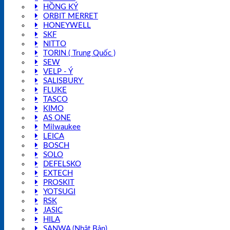
HỒNG KÝ
ORBIT MERRET
HONEYWELL
SKF
NITTO
TORIN ( Trung Quốc )
SEW
VELP - Ý
SALISBURY
FLUKE
TASCO
KIMO
AS ONE
Milwaukee
LEICA
BOSCH
SOLO
DEFELSKO
EXTECH
PROSKIT
YOTSUGI
RSK
JASIC
HILA
SANWA (Nhật Bản)