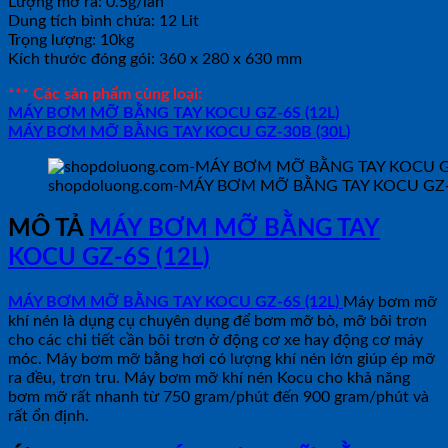
Lượng mỡ ra: 0.5g/lần
Dung tích bình chứa: 12 Lit
Trọng lượng: 10kg
Kích thước đóng gói: 360 x 280 x 630 mm
*** Các sản phẩm cùng loại:
MÁY BƠM MỠ BẰNG TAY KOCU GZ-6S (12L)
MÁY BƠM MỠ BẰNG TAY KOCU GZ-30B (30L)
shopdoluong.com-MÁY BƠM MỠ BẰNG TAY KOCU GZ-6
MÔ TẢ
MÁY BƠM MỠ BẰNG TAY
KOCU GZ-6S (12L)
MÁY BƠM MỠ BẰNG TAY KOCU GZ-6S (12L)
Máy bơm mỡ
khí nén là dụng cụ chuyên dụng để bơm mỡ bò, mỡ bôi trơn
cho các chi tiết cần bôi trơn ở động cơ xe hay động cơ máy
móc. Máy bơm mỡ bằng hơi có lượng khí nén lớn giúp ép mỡ
ra đều, trơn tru. Máy bơm mỡ khí nén Kocu cho khả năng
bơm mỡ rất nhanh từ 750 gram/phút đến 900 gram/phút và
rất ổn định.