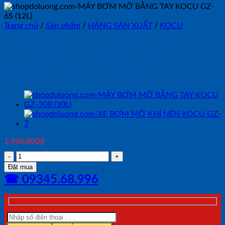
Trang chủ
/
Sản phẩm
/
HÃNG SẢN XUẤT
/
KOCU
MÁY BƠM MỠ BẰNG TAY
KOCU GZ-6S (12L)
1,560,000
₫
MÁY
BƠM
Đặt mua
MỠ
☎ 09345.68.996
BẰNG
TAY
KOCU
GZ-
6S