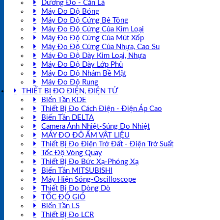
Dưỡng Đo - Căn Lá
Máy Đo Độ Bóng
Máy Đo Độ Cứng Bê Tông
Máy Đo Độ Cứng Của Kim Loại
Máy Đo Độ Cứng Của Mút Xốp
Máy Đo Độ Cứng Của Nhựa, Cao Su
Máy Đo Độ Dày Kim Loại, Nhựa
Máy Đo Độ Dày Lớp Phủ
Máy Đo Độ Nhám Bề Mặt
Máy Đo Độ Rung
THIẾT BỊ ĐO ĐIỆN, ĐIỆN TỬ
Biến Tần KDE
Thiết Bị Đo Cách Điện - Điện Áp Cao
Biến Tần DELTA
Camera Ảnh Nhiệt-Súng Đo Nhiệt
MÁY ĐO ĐỘ ẨM VẬT LIỆU
Thiết Bị Đo Điện Trở Đất - Điện Trở Suất
Tốc Độ Vòng Quay
Thiết Bị Đo Bức Xạ-Phóng Xạ
Biến Tần MITSUBISHI
Máy Hiện Sóng-Oscilloscope
Thiết Bị Đo Dòng Dò
TỐC ĐỘ GIÓ
Biến Tần LS
Thiết Bị Đo LCR