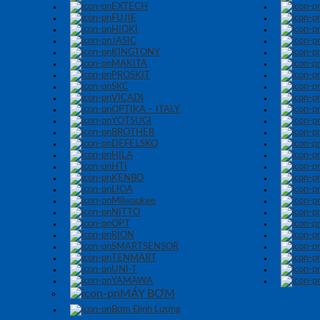
EXTECH
FUJIE
HIOKI
JASIC
KINGTONY
MAKITA
PROSKIT
SKC
VICADI
OPTIKA – ITALY
YOTSUGI
BROTHER
DEFELSKO
HILA
HTI
KENBO
LIOA
Milwaukee
NITTO
OPT
RION
SMARTSENSOR
TENMART
UNI-T
YAMAWA
MÁY BƠM
Bơm Định Lượng