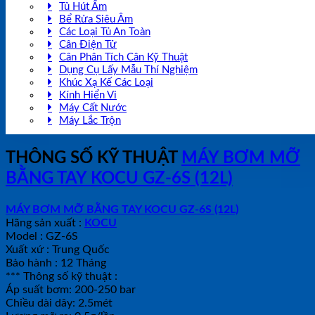
Tủ Hút Ẩm
Bể Rửa Siêu Âm
Các Loại Tủ An Toàn
Cân Điện Tử
Cân Phân Tích Cân Kỹ Thuật
Dụng Cụ Lấy Mẫu Thí Nghiệm
Khúc Xạ Kế Các Loại
Kính Hiển Vi
Máy Cất Nước
Máy Lắc Trộn
THÔNG SỐ KỸ THUẬT
MÁY BƠM MỠ
BẰNG TAY KOCU GZ-6S (12L)
MÁY BƠM MỠ BẰNG TAY KOCU GZ-6S (12L)
Hãng sản xuất :
KOCU
Model : GZ-6S
Xuất xứ : Trung Quốc
Bảo hành : 12 Tháng
*** Thông số kỹ thuật :
Áp suất bơm: 200-250 bar
Chiều dài dây: 2.5mét