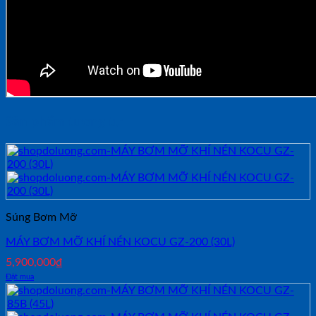
Sản phẩm tương tự
Súng Bơm Mỡ
MÁY BƠM MỠ KHÍ NÉN KOCU GZ-200 (30L)
5,900,000
₫
Đặt mua