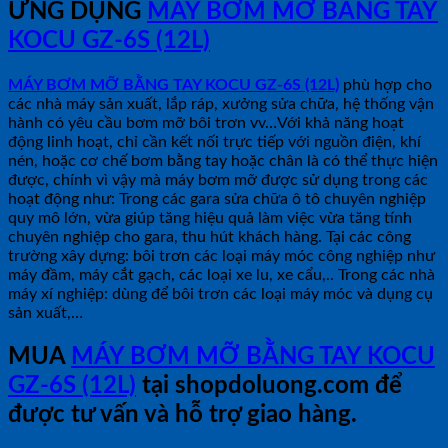
ỨNG DỤNG
MÁY BƠM MỠ BẰNG TAY
KOCU GZ-6S (12L)
MÁY BƠM MỠ BẰNG TAY KOCU GZ-6S (12L)
phù hợp cho
các nhà máy sản xuất, lắp ráp, xưởng sửa chữa, hệ thống vận
hành có yêu cầu bơm mỡ bôi trơn vv…Với khả năng hoạt
động linh hoạt, chỉ cần kết nối trực tiếp với nguồn điện, khí
nén, hoặc cơ chế bơm bằng tay hoặc chân là có thể thực hiện
được, chính vì vậy mà máy bơm mỡ được sử dụng trong các
hoạt động như: Trong các gara sửa chữa ô tô chuyên nghiệp
quy mô lớn, vừa giúp tăng hiệu quả làm việc vừa tăng tính
chuyên nghiệp cho gara, thu hút khách hàng. Tại các công
trường xây dựng: bôi trơn các loại máy móc công nghiệp như
máy đầm, máy cắt gạch, các loại xe lu, xe cẩu,.. Trong các nhà
máy xí nghiệp: dùng để bôi trơn các loại máy móc và dụng cụ
sản xuất,…
MUA
MÁY BƠM MỠ BẰNG TAY KOCU
GZ-6S (12L)
tại shopdoluong.com để
được tư vấn và hỗ trợ giao hàng.