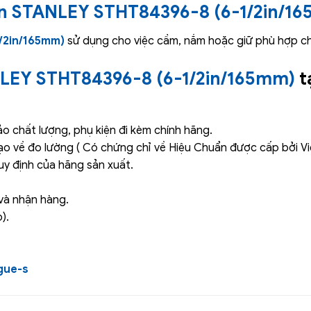
n STANLEY STHT84396-8 (6-1/2in/1
/2in/165mm)
sử dụng cho việc cầm, nắm hoặc giữ phù hợp ch
LEY STHT84396-8 (6-1/2in/165mm)
t
 chất lượng, phụ kiện đi kèm chính hãng.
ạo về đo lường ( Có chứng chỉ về Hiệu Chuẩn được cấp bởi V
y định của hãng sản xuất.
và nhận hàng.
).
gue-s