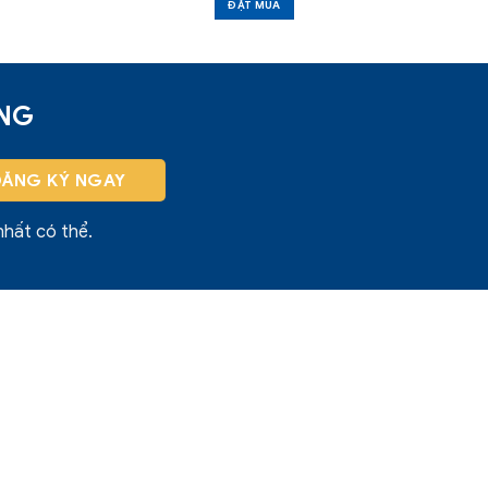
ĐẶT MUA
ỜNG
nhất có thể.