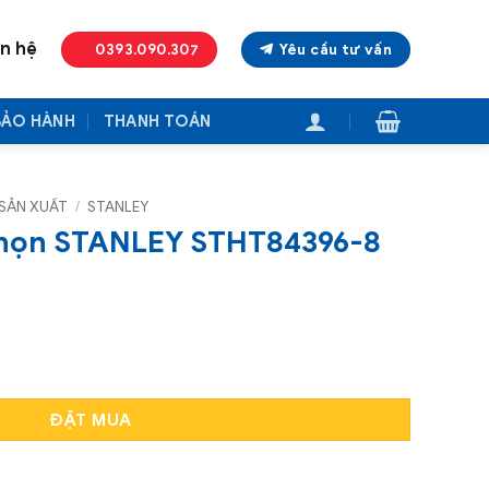
ên hệ
0393.090.307
Yêu cầu tư vấn
BẢO HÀNH
THANH TOÁN
SẢN XUẤT
/
STANLEY
Nhọn STANLEY STHT84396-8
STHT84396-8 (6-1/2in/165mm) số lượng
ĐẶT MUA