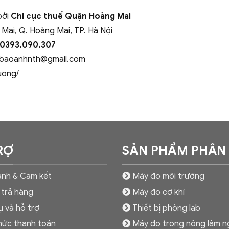
bởi
Chi cục thuế Quận Hoàng Mai
 Mai, Q. Hoàng Mai, TP. Hà Nội
 0393.090.307
baoanhnth@gmail.com
uong/
RỢ
SẢN PHẨM PHÂN
nh & Cam kết
Máy đo môi trường
 trả hàng
Máy đo cơ khí
ụ và hỗ trợ
Thiết bị phòng lab
hức thanh toán
Máy đo trong nông lâm n