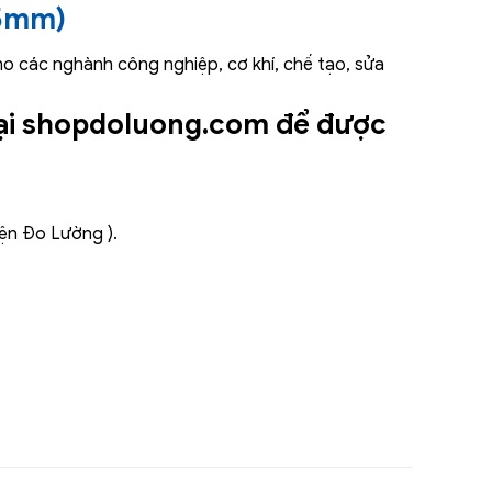
65mm)
o các nghành công nghiệp, cơ khí, chế tạo, sửa
ại shopdoluong.com để được
iện Đo Lường ).