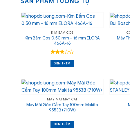
SẢN PHẨM TƯƠNG TỰ
KÌM BẤM COS
C
Kìm Bấm Cos 0.50 mm – 16 mm ELORA
Máy Th
466A-16
Được
xếp
XEM THÊM
hạng
3
5 sao
MÁY MÀI MÁY CẮT
Máy Mài Góc Cầm Tay 100mm Makita
M
9553B (710W)
XEM THÊM