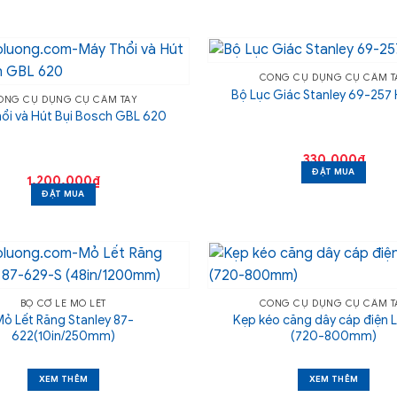
CÔNG CỤ DỤNG CỤ CẦM T
Bộ Lục Giác Stanley 69-257 
ÔNG CỤ DỤNG CỤ CẦM TAY
ổi và Hút Bụi Bosch GBL 620
330,000
₫
ĐẶT MUA
1,200,000
₫
ĐẶT MUA
BỘ CỜ LÊ MỎ LẾT
CÔNG CỤ DỤNG CỤ CẦM T
ỏ Lết Răng Stanley 87-
Kẹp kéo căng dây cáp điện 
622(10in/250mm)
(720-800mm)
XEM THÊM
XEM THÊM