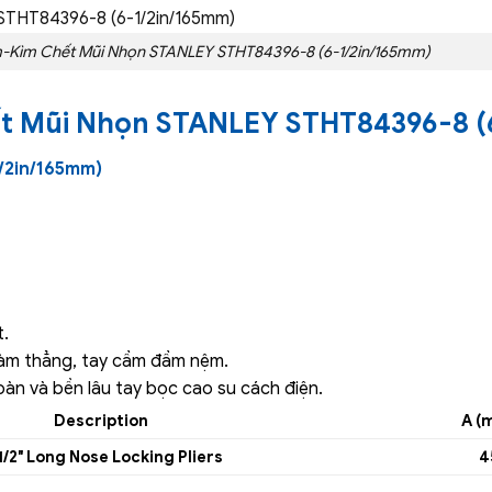
Kìm Chết Mũi Nhọn STANLEY STHT84396-8 (6-1/2in/165mm)
t Mũi Nhọn STANLEY STHT84396-8 (
/2in/165mm)
t.
 hàm thẳng, tay cầm đầm nệm.
oàn và bền lâu tay bọc cao su cách điện.
Description
A (
1/2″ Long Nose Locking Pliers
4