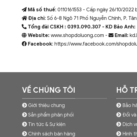
Mã số thuế
: 0110161553 - Cấp ngày 26/10/2022 
Địa chỉ
: Số 6-8 Ngõ 71 Phố Nguyễn Chính, P. Tân
Tổng đài CSKH : 0393.090.307
- KD Bảo Anh:
Website:
www.shopdoluong.com -
Email:
kd.
Facebook
: https://www.facebook.com/shopdol
VỀ CHÚNG TÔI
HỖ T
Giới thiệu chung
Bảo hà
Sản phẩm phân phối
Đổi và
Tin tức & Sự kiện
Dịch v
Chính sách bán hàng
Hình t