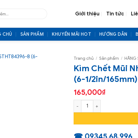
Giới thiệu
Tin tức
Li
G CHỦ
SẢN PHẨM
KHUYẾN MÃI HOT
HƯỚNG DẪN
Trang chủ
/
Sản phẩm
/
HÃNG 
Kìm Chết Mũi 
(6-1/2in/165mm)
165,000
₫
Kìm Chết Mũi Nhọn STANLEY 
☎ 09345.68.996