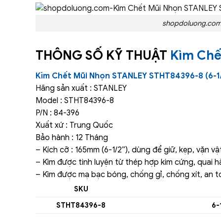
shopdoluong.com-
THÔNG SỐ KỸ THUẬT
Kìm Chế
Kìm Chết Mũi Nhọn STANLEY STHT84396-8 (6-1
Hãng sản xuất : STANLEY
Model : STHT84396-8
P/N : 84-396
Xuất xứ : Trung Quốc
Bảo hành : 12 Tháng
– Kích cỡ : 165mm (6-1/2”), dùng để giữ, kẹp, vặn vậ
– Kìm được tinh luyện từ thép hợp kim cứng, quai
– Kìm được mạ bạc bóng, chống gỉ, chống xít, an t
SKU
STHT84396-8
6-