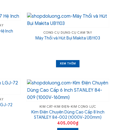
AY
Hệ Inch
CÔNG CỤ DỤNG CỤ CẦM TAY
Máy Thổi và Hút Bụi Makita UB1103
XEM THÊM
AY
LGJ-72
KÌM CẮT-KÌM ĐIỆN-KÌM CỘNG LỰC
Kìm Điện Chuyên Dùng Cao Cấp 8 Inch
STANLEY 84-002 (1000V-200mm)
405,000
₫