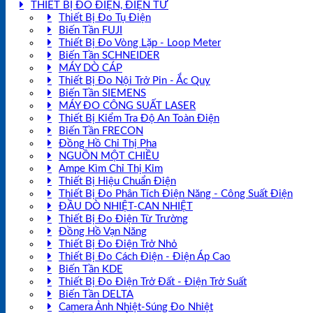
THIẾT BỊ ĐO ĐIỆN, ĐIỆN TỬ
Thiết Bị Đo Tụ Điện
Biến Tần FUJI
Thiết Bị Đo Vòng Lặp - Loop Meter
Biến Tần SCHNEIDER
MÁY DÒ CÁP
Thiết Bị Đo Nội Trở Pin - Ắc Quy
Biến Tần SIEMENS
MÁY ĐO CÔNG SUẤT LASER
Thiết Bị Kiểm Tra Độ An Toàn Điện
Biến Tần FRECON
Đồng Hồ Chỉ Thị Pha
NGUỒN MỘT CHIỀU
Ampe Kìm Chỉ Thị Kim
Thiết Bị Hiệu Chuẩn Điện
Thiết Bị Đo Phân Tích Điện Năng - Công Suất Điện
ĐẦU DÒ NHIỆT-CAN NHIỆT
Thiết Bị Đo Điện Từ Trường
Đồng Hồ Vạn Năng
Thiết Bị Đo Điện Trở Nhỏ
Thiết Bị Đo Cách Điện - Điện Áp Cao
Biến Tần KDE
Thiết Bị Đo Điện Trở Đất - Điện Trở Suất
Biến Tần DELTA
Camera Ảnh Nhiệt-Súng Đo Nhiệt