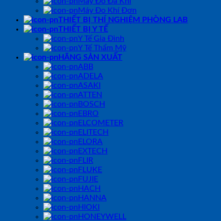
Máy Đo Đa Khí
Máy Đo Khí Đơn
THIẾT BỊ THÍ NGHIỆM PHÒNG LAB
THIẾT BỊ Y TẾ
Y Tế Gia Đình
Y Tế Thẩm Mỹ
HÃNG SẢN XUẤT
ABB
ADELA
ASAKI
ATTEN
BOSCH
EBRO
ELCOMETER
ELITECH
ELORA
EXTECH
FLIR
FLUKE
FUJIE
HACH
HANNA
HIOKI
HONEYWELL