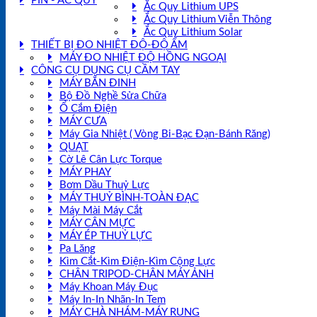
PIN - ẮC QUY
Ắc Quy Lithium UPS
Ắc Quy Lithium Viễn Thông
Ắc Quy Lithium Solar
THIẾT BỊ ĐO NHIỆT ĐỘ-ĐỘ ẨM
MÁY ĐO NHIỆT ĐỘ HỒNG NGOẠI
CÔNG CỤ DỤNG CỤ CẦM TAY
MÁY BẮN ĐINH
Bộ Đồ Nghề Sửa Chữa
Ổ Cắm Điện
MÁY CƯA
Máy Gia Nhiệt ( Vòng Bi-Bạc Đạn-Bánh Răng)
QUẠT
Cờ Lê Cân Lực Torque
MÁY PHAY
Bơm Dầu Thuỷ Lực
MÁY THUỶ BÌNH-TOÀN ĐẠC
Máy Mài Máy Cắt
MÁY CÂN MỰC
MÁY ÉP THUỶ LỰC
Pa Lăng
Kìm Cắt-Kìm Điện-Kìm Cộng Lực
CHÂN TRIPOD-CHÂN MÁY ẢNH
Máy Khoan Máy Đục
Máy In-In Nhãn-In Tem
MÁY CHÀ NHÁM-MÁY RUNG