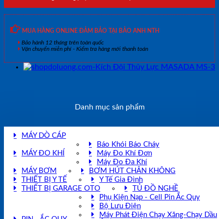
MUA HÀNG ONLINE ĐẢM BẢO TẠI BẢO ANH NTH
Bảo hành 12 tháng trên toàn quốc
Vận chuyển miễn phí - Kiểm tra hàng mới thanh toán
Danh mục sản phẩm
MÁY DÒ CÁP
Báo Khói Báo Cháy
MÁY ĐO KHÍ
Máy Đo Khí Đơn
Máy Đo Đa Khí
MÁY BƠM
BƠM HÚT CHÂN KHÔNG
THIẾT BỊ Y TẾ
Y Tế Gia Đình
THIẾT BỊ GARAGE OTO
TỦ ĐỒ NGHỀ
Phụ Kiện Nạp - Cell Pin Ắc Quy
Bộ Lưu Điện
Máy Phát Điện Chạy Xăng-Chạy Dầu