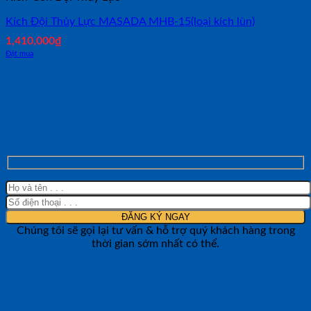
Kích Đội Thủy Lực MASADA MHB-15(loại kích lùn)
1,410,000
₫
Đặt mua
NHẬN TƯ VẤN NHANH TỪ SHOP ĐO
LƯỜNG
Chúng tôi sẽ gọi lại tư vấn & hỗ trợ quý khách hàng trong
thời gian sớm nhất có thể.