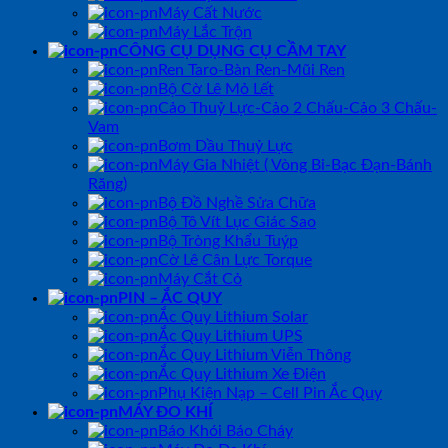
Máy Cất Nước
Máy Lắc Trộn
CÔNG CỤ DỤNG CỤ CẦM TAY
Ren Taro-Bàn Ren-Mũi Ren
Bộ Cờ Lê Mỏ Lết
Cảo Thuỷ Lực-Cảo 2 Chấu-Cảo 3 Chấu-
Vam
Bơm Dầu Thuỷ Lực
Máy Gia Nhiệt ( Vòng Bi-Bạc Đạn-Bánh
Răng)
Bộ Đồ Nghề Sửa Chữa
Bộ Tô Vít Lục Giác Sao
Bộ Tròng Khẩu Tuýp
Cờ Lê Cân Lực Torque
Máy Cắt Cỏ
PIN – ẮC QUY
Ắc Quy Lithium Solar
Ắc Quy Lithium UPS
Ắc Quy Lithium Viễn Thông
Ắc Quy Lithium Xe Điện
Phụ Kiện Nạp – Cell Pin Ắc Quy
MÁY ĐO KHÍ
Báo Khói Báo Cháy