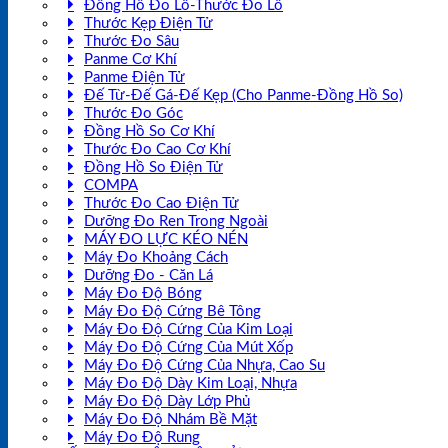
Đồng Hồ Đo Lỗ-Thước Đo Lỗ
Thước Kẹp Điện Tử
Thước Đo Sâu
Panme Cơ Khí
Panme Điện Tử
Đế Từ-Đế Gá-Đế Kẹp (Cho Panme-Đồng Hồ So)
Thước Đo Góc
Đồng Hồ So Cơ Khí
Thước Đo Cao Cơ Khí
Đồng Hồ So Điện Tử
COMPA
Thước Đo Cao Điện Tử
Dưỡng Đo Ren Trong Ngoài
MÁY ĐO LỰC KÉO NÉN
Máy Đo Khoảng Cách
Dưỡng Đo - Căn Lá
Máy Đo Độ Bóng
Máy Đo Độ Cứng Bê Tông
Máy Đo Độ Cứng Của Kim Loại
Máy Đo Độ Cứng Của Mút Xốp
Máy Đo Độ Cứng Của Nhựa, Cao Su
Máy Đo Độ Dày Kim Loại, Nhựa
Máy Đo Độ Dày Lớp Phủ
Máy Đo Độ Nhám Bề Mặt
Máy Đo Độ Rung