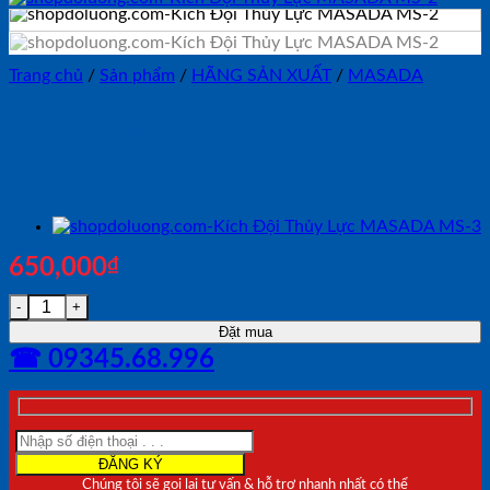
Trang chủ
/
Sản phẩm
/
HÃNG SẢN XUẤT
/
MASADA
Kích Đội Thủy Lực MASADA
MS-2
650,000
₫
Kích Đội Thủy Lực MASADA MS-2 số lượng
Đặt mua
☎ 09345.68.996
Chúng tôi sẽ gọi lại tư vấn & hỗ trợ nhanh nhất có thể