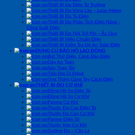
Thiết Bị Đo Điện Từ Trường
Thiết Bị Đo Vòng Lặp – Loop Meter
Thiết Bị Đo Tụ Điện
Thiết Bị Đo Phân Tích Điện Năng –
Công Suất Điện
Thiết Bị Đo Nội Trở Pin – Ắc Quy
Thiết Bị Hiệu Chuẩn Điện
Thiết Bị Kiểm Tra Độ An Toàn Điện
DỤNG CỤ BẢO HỘ LAO ĐỘNG
Bút Thử Điện, Cảnh Báo Điện
Dây An Toàn
Sào Thao Tác
Tiếp Địa Di Động
Ủng Thảm Găng Tay Cách Điện
THIẾT BỊ ĐO CƠ KHÍ
Đồng Hồ So Điện Tử
Đồng Hồ So Cơ Khí
Panme Cơ Khí
Thước Đo Cao Điện Tử
Thước Đo Cao Cơ Khí
Panme Điện Tử
Thước Kẹp Cơ Khí
Dưỡng Đo – Căn Lá