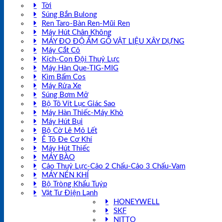
Tời
Súng Bắn Bulong
Ren Taro-Bàn Ren-Mũi Ren
Máy Hút Chân Không
MÁY ĐO ĐỘ ẨM GỖ VẬT LIỆU XÂY DỰNG
Máy Cắt Cỏ
Kích-Con Đội Thuỷ Lực
Máy Hàn Que-TIG-MIG
Kìm Bấm Cos
Máy Rửa Xe
Súng Bơm Mỡ
Bộ Tô Vít Lục Giác Sao
Máy Hàn Thiếc-Máy Khò
Máy Hút Bụi
Bộ Cờ Lê Mỏ Lết
Ê Tô Đe Cơ Khí
Máy Hút Thiếc
MÁY BÀO
Cảo Thuỷ Lực-Cảo 2 Chấu-Cảo 3 Chấu-Vam
MÁY NÉN KHÍ
Bộ Tròng Khẩu Tuýp
Vật Tư Điện Lạnh
HONEYWELL
SKF
NITTO