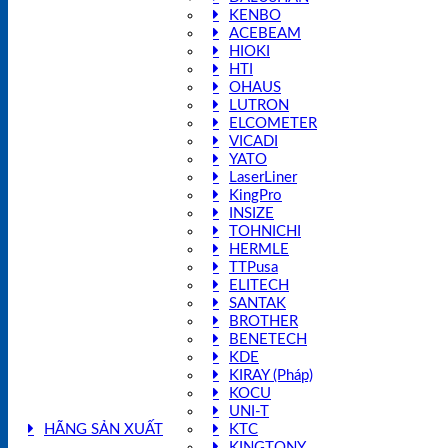
KENBO
ACEBEAM
HIOKI
HTI
OHAUS
LUTRON
ELCOMETER
VICADI
YATO
LaserLiner
KingPro
INSIZE
TOHNICHI
HERMLE
TTPusa
ELITECH
SANTAK
BROTHER
BENETECH
KDE
KIRAY (Pháp)
KOCU
UNI-T
HÃNG SẢN XUẤT
KTC
KINGTONY