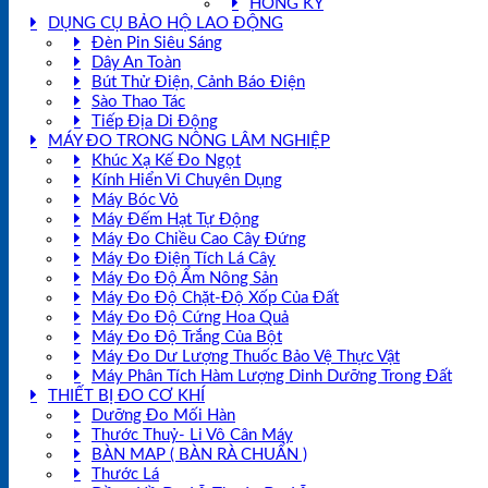
HỒNG KÝ
DỤNG CỤ BẢO HỘ LAO ĐỘNG
Đèn Pin Siêu Sáng
Dây An Toàn
Bút Thử Điện, Cảnh Báo Điện
Sào Thao Tác
Tiếp Địa Di Động
MÁY ĐO TRONG NÔNG LÂM NGHIỆP
Khúc Xạ Kế Đo Ngọt
Kính Hiển Vi Chuyên Dụng
Máy Bóc Vỏ
Máy Đếm Hạt Tự Động
Máy Đo Chiều Cao Cây Đứng
Máy Đo Điện Tích Lá Cây
Máy Đo Độ Ẩm Nông Sản
Máy Đo Độ Chặt-Độ Xốp Của Đất
Máy Đo Độ Cứng Hoa Quả
Máy Đo Độ Trắng Của Bột
Máy Đo Dư Lượng Thuốc Bảo Vệ Thực Vật
Máy Phân Tích Hàm Lượng Dinh Dưỡng Trong Đất
THIẾT BỊ ĐO CƠ KHÍ
Dưỡng Đo Mối Hàn
Thước Thuỷ- Li Vô Cân Máy
BÀN MAP ( BÀN RÀ CHUẨN )
Thước Lá