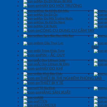
Máy Đo Độ Nhám Bề Mặt
MÁY ĐO MÔI TRƯỜNG
Khúc Xạ Kế Đo Độ Mặn
Máy Đo Độ Ồn
Máy Đo Môi Trường Nước
Khúc Xạ Kế Đo Ngọt
Máy Cất Nước
CÔNG CỤ DỤNG CỤ CẦM TAY
Ren Taro-Bàn Ren-Mũi Ren
Bơm Dầu Thuỷ Lực
Răng)
Bộ Tròng Khẩu Tuýp
PIN – ẮC QUY
Ắc Quy Lithium Solar
Ắc Quy Lithium Xe Điện
MÁY ĐO KHÍ
Báo Khói Báo Cháy
THIẾT BỊ THÍ NGHIỆM PHÒNG LAB
THIẾT BỊ Y TẾ
Y Tế Gia Đình
HÃNG SẢN XUẤT
ABB
ATTEN
ELCOMETER