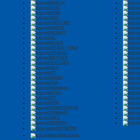
EXTECH
FUJIE
HIOKI
JASIC
KINGTONY
MAKITA
PROSKIT
SKC
VICADI
OPTIKA – ITALY
YOTSUGI
BROTHER
DEFELSKO
HILA
HTI
KENBO
LIOA
Milwaukee
NITTO
OPT
RION
SMARTSENSOR
TENMART
UNI-T
YAMAWA
MÁY BƠM
Bơm Định Lượng