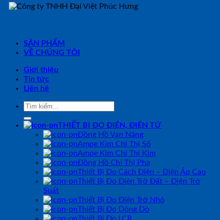
SẢN PHẨM
VỀ CHÚNG TÔI
Giới thiệu
Tin tức
Liên hệ
Tìm
kiếm:
THIẾT BỊ ĐO ĐIỆN, ĐIỆN TỬ
Đồng Hồ Vạn Năng
Ampe Kìm Chỉ Thị Số
Ampe Kìm Chỉ Thị Kim
Đồng Hồ Chỉ Thị Pha
Thiết Bị Đo Cách Điện – Điện Áp Cao
Thiết Bị Đo Điện Trở Đất – Điện Trở
Suất
Thiết Bị Đo Điện Trở Nhỏ
Thiết Bị Đo Dòng Dò
Thiết Bị Đo LCR