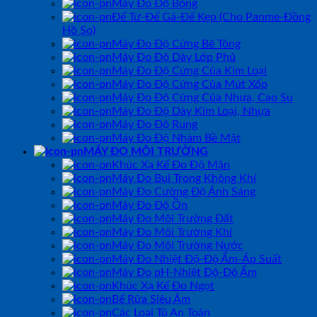
Máy Đo Độ Bóng
Đế Từ-Đế Gá-Đế Kẹp (Cho Panme-Đồng
Hồ So)
Máy Đo Độ Cứng Bê Tông
Máy Đo Độ Dày Lớp Phủ
Máy Đo Độ Cứng Của Kim Loại
Máy Đo Độ Cứng Của Mút Xốp
Máy Đo Độ Cứng Của Nhựa, Cao Su
Máy Đo Độ Dày Kim Loại, Nhựa
Máy Đo Độ Rung
Máy Đo Độ Nhám Bề Mặt
MÁY ĐO MÔI TRƯỜNG
Khúc Xạ Kế Đo Độ Mặn
Máy Đo Bụi Trong Không Khí
Máy Đo Cường Độ Ánh Sáng
Máy Đo Độ Ồn
Máy Đo Môi Trường Đất
Máy Đo Môi Trường Khí
Máy Đo Môi Trường Nước
Máy Đo Nhiệt Độ-Độ Ẩm-Áp Suất
Máy Đo pH-Nhiệt Độ-Độ Ẩm
Khúc Xạ Kế Đo Ngọt
Bể Rửa Siêu Âm
Các Loại Tủ An Toàn