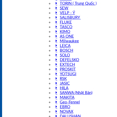
TORIN ( Trung Quốc )
SEW
VELP - Ý
SALISBURY
FLUKE
TASCO
KIMO
AS ONE
Milwaukee
LEICA
BOSCH
SOLO
DEFELSKO
EXTECH
PROSKIT
YOTSUGI
RSK
JASIC
HILA
SANWA (Nhật Bản)
MAKITA
Geo-Fennel
EBRO
NOVAX
DALUSHAN