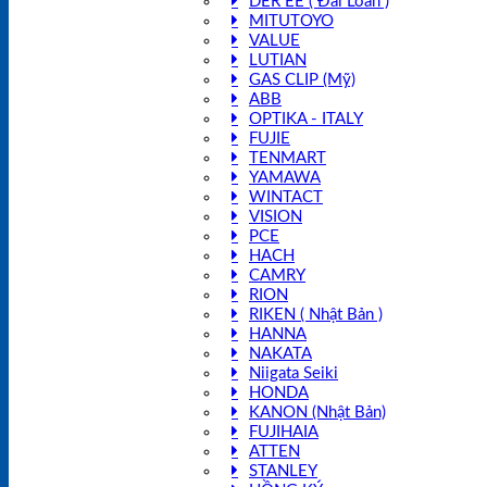
DER EE ( Đài Loan )
MITUTOYO
VALUE
LUTIAN
GAS CLIP (Mỹ)
ABB
OPTIKA - ITALY
FUJIE
TENMART
YAMAWA
WINTACT
VISION
PCE
HACH
CAMRY
RION
RIKEN ( Nhật Bản )
HANNA
NAKATA
Niigata Seiki
HONDA
KANON (Nhật Bản)
FUJIHAIA
ATTEN
STANLEY