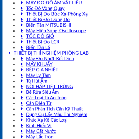
MÁY ĐO ĐỘ ẨM VẬT LIỆU
Tốc Độ Vòng Quay
Thiết Bị Đo Bức Xạ-Phóng Xạ
Thiết Bị Đo Dòng Dò
Biến Tần MITSUBISHI
Máy Hiện Sóng-Oscilloscope
TỐC ĐỘ GIÓ
Thiết Bị Đo LCR
Biến Tần LS
THIẾT BỊ THÍ NGHIỆM PHÒNG LAB
Máy Đo Nhớt-Kết Dính
MÁY KHUẤY
BẾP GIA NHIỆT
Máy Ly Tâm
Tủ Hút Ẩm
NỒI HẤP TIỆT TRÙNG
Bể Rửa Siêu Âm
Các Loại Tủ An Toàn
Cân Điện Tử
Cân Phân Tích Cân Kỹ Thuật
Dụng Cụ Lấy Mẫu Thí Nghiệm
Khúc Xạ Kế Các Loại
Kính Hiển Vi
Máy Cất Nước
Máy Lắc Trộn