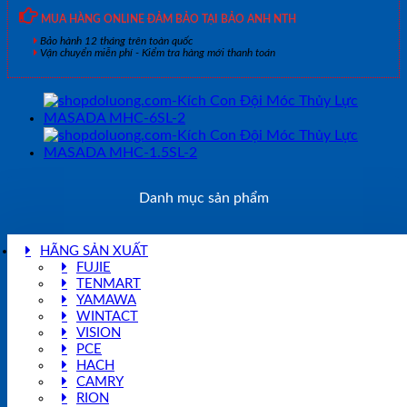
MUA HÀNG ONLINE ĐẢM BẢO TẠI BẢO ANH NTH
Bảo hành 12 tháng trên toàn quốc
Vận chuyển miễn phí - Kiểm tra hàng mới thanh toán
Danh mục sản phẩm
HÃNG SẢN XUẤT
FUJIE
TENMART
YAMAWA
WINTACT
VISION
PCE
HACH
CAMRY
RION