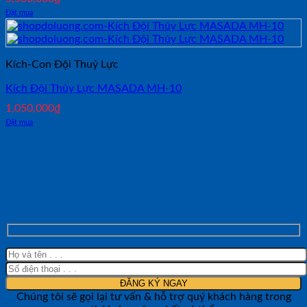
Đặt mua
Kích-Con Đội Thuỷ Lực
Kích Đội Thủy Lực MASADA MH-10
1,050,000
₫
Đặt mua
NHẬN TƯ VẤN NHANH TỪ SHOP ĐO
LƯỜNG
Chúng tôi sẽ gọi lại tư vấn & hỗ trợ quý khách hàng trong