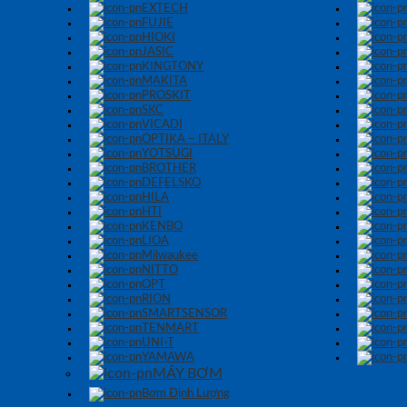
EXTECH
FUJIE
HIOKI
JASIC
KINGTONY
MAKITA
PROSKIT
SKC
VICADI
OPTIKA – ITALY
YOTSUGI
BROTHER
DEFELSKO
HILA
HTI
KENBO
LIOA
Milwaukee
NITTO
OPT
RION
SMARTSENSOR
TENMART
UNI-T
YAMAWA
MÁY BƠM
Bơm Định Lượng