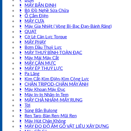
BÚA
MÁY BẮN ĐINH
Bộ Đồ Nghề Sửa Chữa
Ổ Cắm Điện
MÁY CƯA
Máy Gia Nhiệt ( Vòng Bi-Bạc Đạn-Bánh Răng)
QUẠT
Cờ Lê Cân Lực Torque
MÁY PHAY
Bơm Dầu Thuỷ Lực
MÁY THUỶ BÌNH-TOÀN ĐẠC
Máy Mài Máy Cắt
MÁY CÂN MỰC
MÁY ÉP THUỶ LỰC
Pa Lăng
Kìm Cắt-Kìm Điện-Kìm Cộng Lực
CHÂN TRIPOD-CHÂN MÁY ẢNH
Máy Khoan Máy Đục
Máy In-In Nhãn-In Tem
MÁY CHÀ NHÁM-MÁY RUNG
Tời
Súng Bắn Bulong
Ren Taro-Bàn Ren-Mũi Ren
Máy Hút Chân Không
MÁY ĐO ĐỘ ẨM GỖ VẬT LIỆU XÂY DỰNG