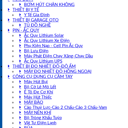
BƠM HÚT CHÂN KHÔNG
THIẾT BỊ Y TẾ
Y Tế Gia Đình
THIẾT BỊ GARAGE OTO
TỦ ĐỒ NGHỀ
PIN - ẮC QUY
Ắc Quy Lithium Solar
Ắc Quy Lithium Xe Điện
Phụ Kiện Nạp - Cell Pin Ắc Quy
Bộ Lưu Điện
Máy Phát Điện Chạy Xăng-Chạy Dầu
Ắc Quy Lithium UPS
THIẾT BỊ ĐO NHIỆT ĐỘ-ĐỘ ẨM
MÁY ĐO NHIỆT ĐỘ HỒNG NGOẠI
CÔNG CỤ DỤNG CỤ CẦM TAY
Máy Hút Bụi
Bộ Cờ Lê Mỏ Lết
Ê Tô Đe Cơ Khí
Máy Hút Thiếc
MÁY BÀO
Cảo Thuỷ Lực-Cảo 2 Chấu-Cảo 3 Chấu-Vam
MÁY NÉN KHÍ
Bộ Tròng Khẩu Tuýp
Vật Tư Điện Lạnh