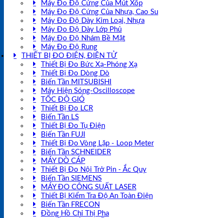
Máy Đo Độ Cứng Của Mút Xốp
Máy Đo Độ Cứng Của Nhựa, Cao Su
Máy Đo Độ Dày Kim Loại, Nhựa
Máy Đo Độ Dày Lớp Phủ
Máy Đo Độ Nhám Bề Mặt
Máy Đo Độ Rung
THIẾT BỊ ĐO ĐIỆN, ĐIỆN TỬ
Thiết Bị Đo Bức Xạ-Phóng Xạ
Thiết Bị Đo Dòng Dò
Biến Tần MITSUBISHI
Máy Hiện Sóng-Oscilloscope
TỐC ĐỘ GIÓ
Thiết Bị Đo LCR
Biến Tần LS
Thiết Bị Đo Tụ Điện
Biến Tần FUJI
Thiết Bị Đo Vòng Lặp - Loop Meter
Biến Tần SCHNEIDER
MÁY DÒ CÁP
Thiết Bị Đo Nội Trở Pin - Ắc Quy
Biến Tần SIEMENS
MÁY ĐO CÔNG SUẤT LASER
Thiết Bị Kiểm Tra Độ An Toàn Điện
Biến Tần FRECON
Đồng Hồ Chỉ Thị Pha