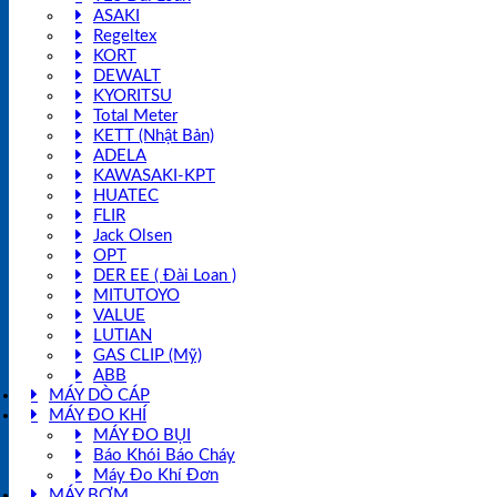
ASAKI
Regeltex
KORT
DEWALT
KYORITSU
Total Meter
KETT (Nhật Bản)
ADELA
KAWASAKI-KPT
HUATEC
FLIR
Jack Olsen
OPT
DER EE ( Đài Loan )
MITUTOYO
VALUE
LUTIAN
GAS CLIP (Mỹ)
ABB
MÁY DÒ CÁP
MÁY ĐO KHÍ
MÁY ĐO BỤI
Báo Khói Báo Cháy
Máy Đo Khí Đơn
MÁY BƠM