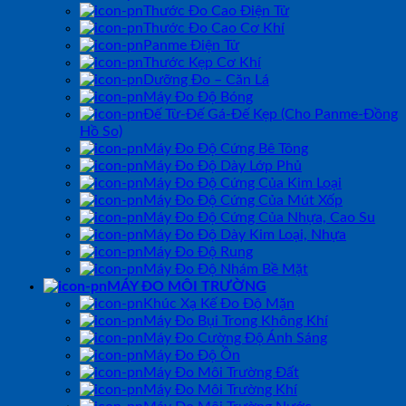
Thước Đo Cao Điện Tử
Thước Đo Cao Cơ Khí
Panme Điện Tử
Thước Kẹp Cơ Khí
Dưỡng Đo – Căn Lá
Máy Đo Độ Bóng
Đế Từ-Đế Gá-Đế Kẹp (Cho Panme-Đồng
Hồ So)
Máy Đo Độ Cứng Bê Tông
Máy Đo Độ Dày Lớp Phủ
Máy Đo Độ Cứng Của Kim Loại
Máy Đo Độ Cứng Của Mút Xốp
Máy Đo Độ Cứng Của Nhựa, Cao Su
Máy Đo Độ Dày Kim Loại, Nhựa
Máy Đo Độ Rung
Máy Đo Độ Nhám Bề Mặt
MÁY ĐO MÔI TRƯỜNG
Khúc Xạ Kế Đo Độ Mặn
Máy Đo Bụi Trong Không Khí
Máy Đo Cường Độ Ánh Sáng
Máy Đo Độ Ồn
Máy Đo Môi Trường Đất
Máy Đo Môi Trường Khí