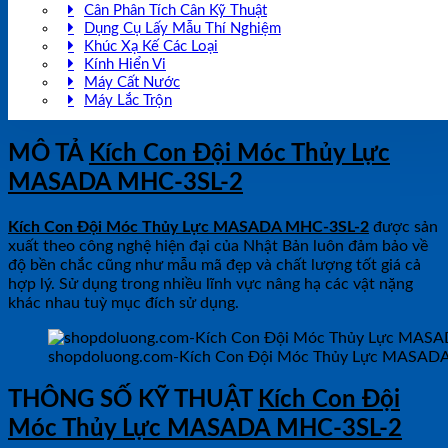
Cân Phân Tích Cân Kỹ Thuật
Dụng Cụ Lấy Mẫu Thí Nghiệm
Khúc Xạ Kế Các Loại
Kính Hiển Vi
Máy Cất Nước
Máy Lắc Trộn
MÔ TẢ
Kích Con Đội Móc Thủy Lực
MASADA MHC-3SL-2
Kích Con Đội Móc Thủy Lực MASADA MHC-3SL-2
được sản
xuất theo công nghệ hiện đại của Nhật Bản luôn đảm bảo về
độ bền chắc cũng như mẫu mã đẹp và chất lượng tốt giá cả
hợp lý. Sử dụng trong nhiều lĩnh vực nâng hạ các vật nặng
khác nhau tuỳ mục đích sử dụng.
shopdoluong.com-Kích Con Đội Móc Thủy Lực MASAD
THÔNG SỐ KỸ THUẬT
Kích Con Đội
Móc Thủy Lực MASADA MHC-3SL-2