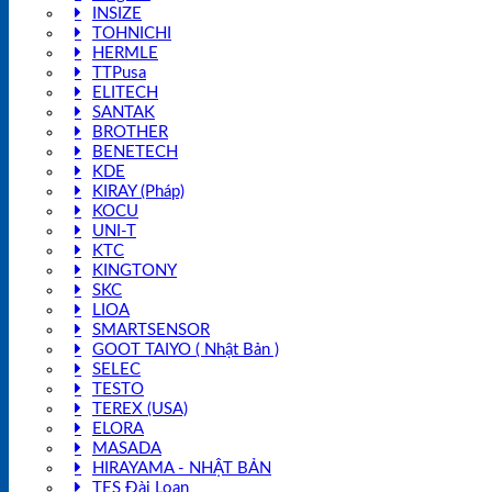
INSIZE
TOHNICHI
HERMLE
TTPusa
ELITECH
SANTAK
BROTHER
BENETECH
KDE
KIRAY (Pháp)
KOCU
UNI-T
KTC
KINGTONY
SKC
LIOA
SMARTSENSOR
GOOT TAIYO ( Nhật Bản )
SELEC
TESTO
TEREX (USA)
ELORA
MASADA
HIRAYAMA - NHẬT BẢN
TES Đài Loan