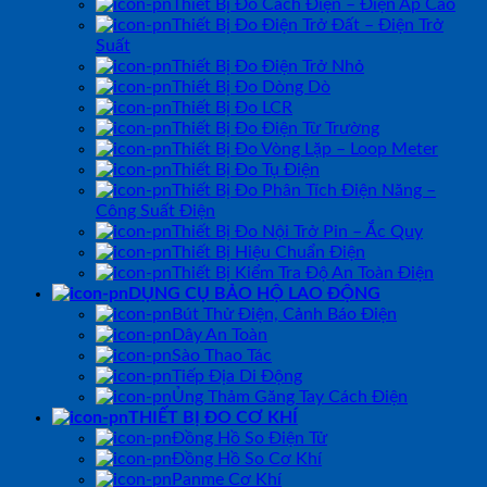
Thiết Bị Đo Cách Điện – Điện Áp Cao
Thiết Bị Đo Điện Trở Đất – Điện Trở
Suất
Thiết Bị Đo Điện Trở Nhỏ
Thiết Bị Đo Dòng Dò
Thiết Bị Đo LCR
Thiết Bị Đo Điện Từ Trường
Thiết Bị Đo Vòng Lặp – Loop Meter
Thiết Bị Đo Tụ Điện
Thiết Bị Đo Phân Tích Điện Năng –
Công Suất Điện
Thiết Bị Đo Nội Trở Pin – Ắc Quy
Thiết Bị Hiệu Chuẩn Điện
Thiết Bị Kiểm Tra Độ An Toàn Điện
DỤNG CỤ BẢO HỘ LAO ĐỘNG
Bút Thử Điện, Cảnh Báo Điện
Dây An Toàn
Sào Thao Tác
Tiếp Địa Di Động
Ủng Thảm Găng Tay Cách Điện
THIẾT BỊ ĐO CƠ KHÍ
Đồng Hồ So Điện Tử
Đồng Hồ So Cơ Khí
Panme Cơ Khí