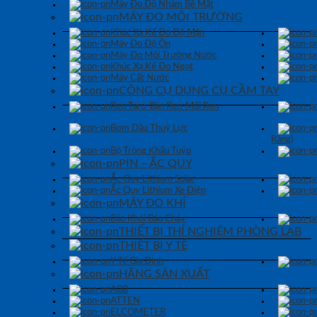
Máy Đo Độ Nhám Bề Mặt
MÁY ĐO MÔI TRƯỜNG
Khúc Xạ Kế Đo Độ Mặn
Máy Đo Độ Ồn
Máy Đo Môi Trường Nước
Khúc Xạ Kế Đo Ngọt
Máy Cất Nước
CÔNG CỤ DỤNG CỤ CẦM TAY
Ren Taro-Bàn Ren-Mũi Ren
Bơm Dầu Thuỷ Lực
Răng)
Bộ Tròng Khẩu Tuýp
PIN – ẮC QUY
Ắc Quy Lithium Solar
Ắc Quy Lithium Xe Điện
MÁY ĐO KHÍ
Báo Khói Báo Cháy
THIẾT BỊ THÍ NGHIỆM PHÒNG LAB
THIẾT BỊ Y TẾ
Y Tế Gia Đình
HÃNG SẢN XUẤT
ABB
ATTEN
ELCOMETER