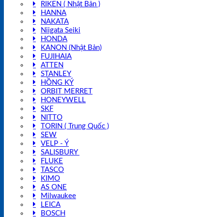
RIKEN ( Nhật Bản )
HANNA
NAKATA
Niigata Seiki
HONDA
KANON (Nhật Bản)
FUJIHAIA
ATTEN
STANLEY
HỒNG KÝ
ORBIT MERRET
HONEYWELL
SKF
NITTO
TORIN ( Trung Quốc )
SEW
VELP - Ý
SALISBURY
FLUKE
TASCO
KIMO
AS ONE
Milwaukee
LEICA
BOSCH