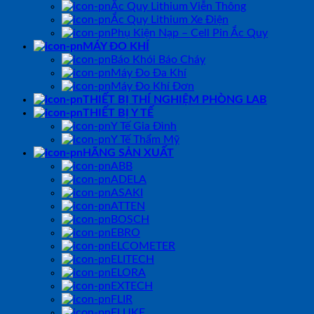
Ắc Quy Lithium Viễn Thông
Ắc Quy Lithium Xe Điện
Phụ Kiện Nạp – Cell Pin Ắc Quy
MÁY ĐO KHÍ
Báo Khói Báo Cháy
Máy Đo Đa Khí
Máy Đo Khí Đơn
THIẾT BỊ THÍ NGHIỆM PHÒNG LAB
THIẾT BỊ Y TẾ
Y Tế Gia Đình
Y Tế Thẩm Mỹ
HÃNG SẢN XUẤT
ABB
ADELA
ASAKI
ATTEN
BOSCH
EBRO
ELCOMETER
ELITECH
ELORA
EXTECH
FLIR
FLUKE