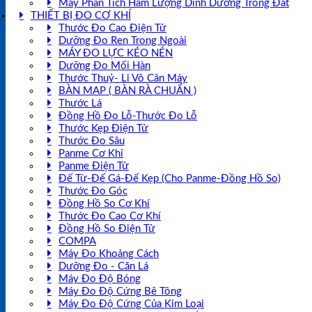
Máy Phân Tích Hàm Lượng Dinh Dưỡng Trong Đất
THIẾT BỊ ĐO CƠ KHÍ
Thước Đo Cao Điện Tử
Dưỡng Đo Ren Trong Ngoài
MÁY ĐO LỰC KÉO NÉN
Dưỡng Đo Mối Hàn
Thước Thuỷ- Li Vô Cân Máy
BÀN MAP ( BÀN RÀ CHUẨN )
Thước Lá
Đồng Hồ Đo Lỗ-Thước Đo Lỗ
Thước Kẹp Điện Tử
Thước Đo Sâu
Panme Cơ Khí
Panme Điện Tử
Đế Từ-Đế Gá-Đế Kẹp (Cho Panme-Đồng Hồ So)
Thước Đo Góc
Đồng Hồ So Cơ Khí
Thước Đo Cao Cơ Khí
Đồng Hồ So Điện Tử
COMPA
Máy Đo Khoảng Cách
Dưỡng Đo - Căn Lá
Máy Đo Độ Bóng
Máy Đo Độ Cứng Bê Tông
Máy Đo Độ Cứng Của Kim Loại