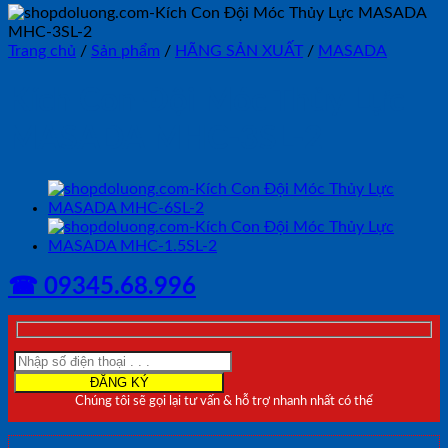
Trang chủ
/
Sản phẩm
/
HÃNG SẢN XUẤT
/
MASADA
Kích Con Đội Móc Thủy Lực
MASADA MHC-3SL-2
☎ 09345.68.996
Chúng tôi sẽ gọi lại tư vấn & hỗ trợ nhanh nhất có thể