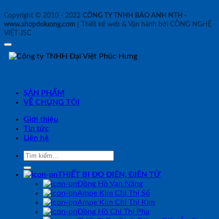
Copyright © 2010 - 2022
CÔNG TY TNHH BẢO ANH NTH -
www.shopdoluong.com
| Thiết kế web & Vận hành bởi CÔNG NGHỆ
VIỆT JSC
SẢN PHẨM
VỀ CHÚNG TÔI
Giới thiệu
Tin tức
Liên hệ
Tìm
kiếm:
THIẾT BỊ ĐO ĐIỆN, ĐIỆN TỬ
Đồng Hồ Vạn Năng
Ampe Kìm Chỉ Thị Số
Ampe Kìm Chỉ Thị Kim
Đồng Hồ Chỉ Thị Pha