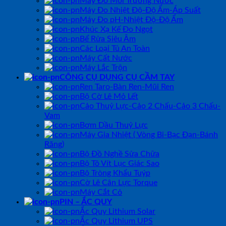
Máy Đo Môi Trường Nước
Máy Đo Nhiệt Độ-Độ Ẩm-Áp Suất
Máy Đo pH-Nhiệt Độ-Độ Ẩm
Khúc Xạ Kế Đo Ngọt
Bể Rửa Siêu Âm
Các Loại Tủ An Toàn
Máy Cất Nước
Máy Lắc Trộn
CÔNG CỤ DỤNG CỤ CẦM TAY
Ren Taro-Bàn Ren-Mũi Ren
Bộ Cờ Lê Mỏ Lết
Cảo Thuỷ Lực-Cảo 2 Chấu-Cảo 3 Chấu-
Vam
Bơm Dầu Thuỷ Lực
Máy Gia Nhiệt ( Vòng Bi-Bạc Đạn-Bánh
Răng)
Bộ Đồ Nghề Sửa Chữa
Bộ Tô Vít Lục Giác Sao
Bộ Tròng Khẩu Tuýp
Cờ Lê Cân Lực Torque
Máy Cắt Cỏ
PIN – ẮC QUY
Ắc Quy Lithium Solar
Ắc Quy Lithium UPS