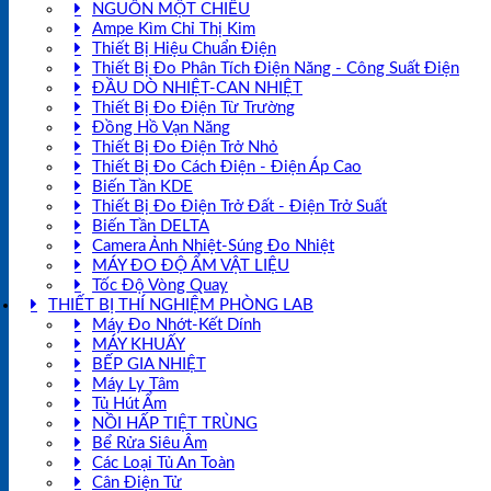
NGUỒN MỘT CHIỀU
Ampe Kìm Chỉ Thị Kim
Thiết Bị Hiệu Chuẩn Điện
Thiết Bị Đo Phân Tích Điện Năng - Công Suất Điện
ĐẦU DÒ NHIỆT-CAN NHIỆT
Thiết Bị Đo Điện Từ Trường
Đồng Hồ Vạn Năng
Thiết Bị Đo Điện Trở Nhỏ
Thiết Bị Đo Cách Điện - Điện Áp Cao
Biến Tần KDE
Thiết Bị Đo Điện Trở Đất - Điện Trở Suất
Biến Tần DELTA
Camera Ảnh Nhiệt-Súng Đo Nhiệt
MÁY ĐO ĐỘ ẨM VẬT LIỆU
Tốc Độ Vòng Quay
THIẾT BỊ THÍ NGHIỆM PHÒNG LAB
Máy Đo Nhớt-Kết Dính
MÁY KHUẤY
BẾP GIA NHIỆT
Máy Ly Tâm
Tủ Hút Ẩm
NỒI HẤP TIỆT TRÙNG
Bể Rửa Siêu Âm
Các Loại Tủ An Toàn
Cân Điện Tử