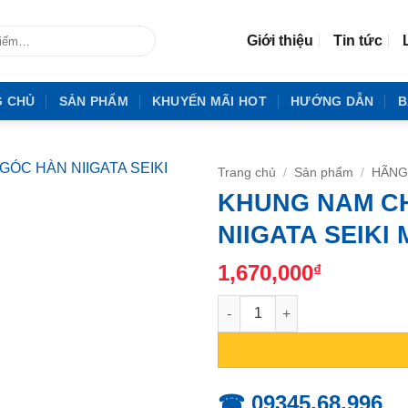
Giới thiệu
Tin tức
G CHỦ
SẢN PHẨM
KHUYẾN MÃI HOT
HƯỚNG DẪN
B
Trang chủ
/
Sản phẩm
/
HÃNG
KHUNG NAM C
NIIGATA SEIKI
1,670,000
₫
KHUNG NAM CHÂM CỐ ĐỊNH GÓ
☎ 09345.68.996