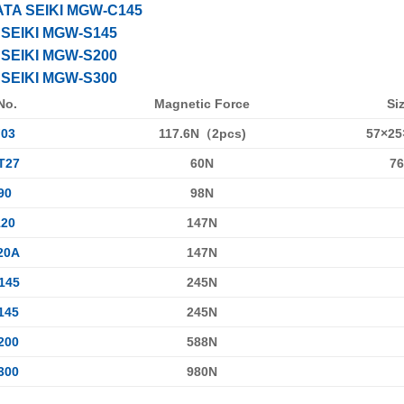
TA SEIKI MGW-C145
SEIKI MGW-S145
SEIKI MGW-S200
SEIKI MGW-S300
No.
Magnetic Force
Si
03
117.6N（2pcs)
57×25
T27
60N
76
90
98N
20
147N
20A
147N
145
245N
145
245N
200
588N
300
980N