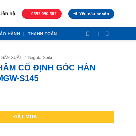
Liên hệ
0393.090.307
Yêu cầu tư vấn
ẢO HÀNH
THANH TOÁN
 SẢN XUẤT
/
Niigata Seiki
HÂM CỐ ĐỊNH GÓC HÀN
 MGW-S145
C HÀN NIIGATA SEIKI MGW-S145 số lượng
ĐẶT MUA