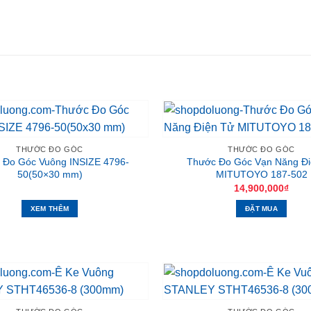
THƯỚC ĐO GÓC
THƯỚC ĐO GÓC
 Đo Góc Vuông INSIZE 4796-
Thước Đo Góc Vạn Năng Đi
50(50×30 mm)
MITUTOYO 187-502
14,900,000
₫
XEM THÊM
ĐẶT MUA