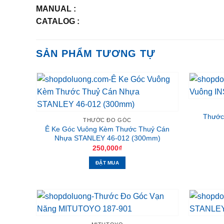
MANUAL :
CATALOG :
SẢN PHẨM TƯƠNG TỰ
Thước
THƯỚC ĐO GÓC
Ê Ke Góc Vuông Kèm Thước Thuỷ Cán
Nhựa STANLEY 46-012 (300mm)
250,000
₫
ĐẶT MUA