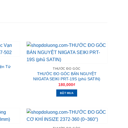
ện Tử
THƯỚC ĐO GÓC
THƯỚC ĐO GÓC BÁN NGUYỆT
NIIGATA SEIKI PRT-19S (phủ SATIN)
180,000
₫
ĐẶT MUA