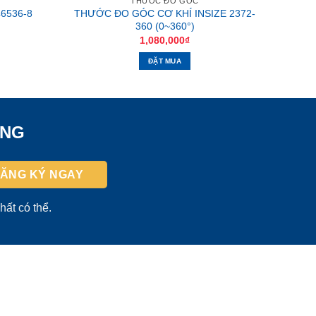
THƯỚC ĐO GÓC
6536-8
THƯỚC ĐO GÓC CƠ KHÍ INSIZE 2372-
360 (0~360°)
1,080,000
₫
ĐẶT MUA
ỜNG
hất có thể.