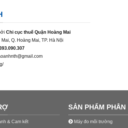
H
bởi
Chi cục thuế Quận Hoàng Mai
 Mai, Q. Hoàng Mai, TP. Hà Nội
393.090.307
aoanhnth@gmail.com
g/
RỢ
SẢN PHẨM PHÂN 
nh & Cam kết
Máy đo môi trường