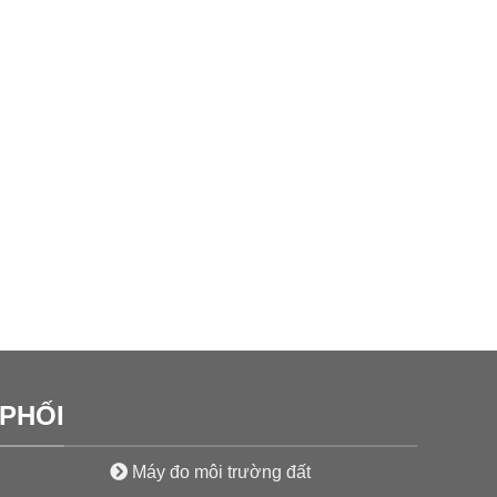
PHỐI
Máy đo môi trường đất