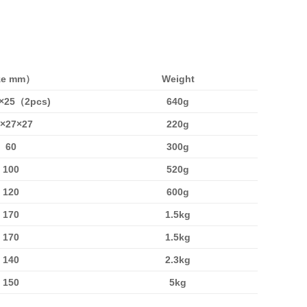
ze mm）
Weight
×25（2pcs)
640g
×27×27
220g
60
300g
100
520g
120
600g
170
1.5kg
170
1.5kg
140
2.3kg
150
5kg