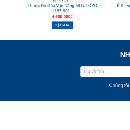
MITUTOYO
Thước Đo Góc Vạn Năng MITUTOYO
Ê Ke 
187-901
4,600,000
₫
ĐẶT MUA
NH
Chúng tôi 