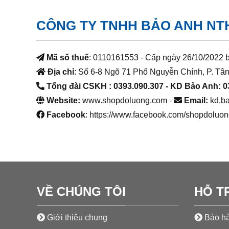
CÔNG TY TNHH BẢO ANH NT
Mã số thuế
: 0110161553 - Cấp ngày 26/10/2022 
Địa chỉ
: Số 6-8 Ngõ 71 Phố Nguyễn Chính, P. Tân
Tổng đài CSKH : 0393.090.307
- KD Bảo Anh: 0
Website:
www.shopdoluong.com -
Email:
kd.b
Facebook
: https://www.facebook.com/shopdoluon
VỀ CHÚNG TÔI
HỖ T
Giới thiệu chung
Bảo hà