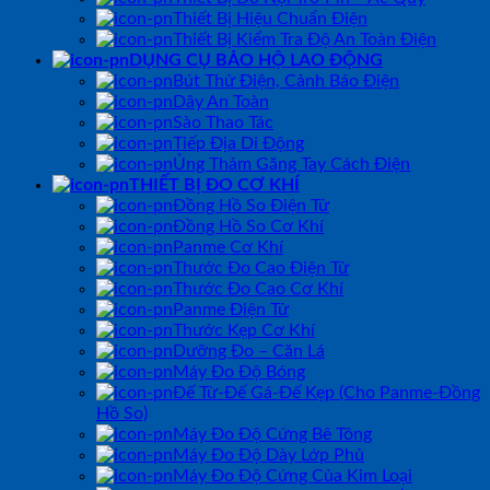
Thiết Bị Hiệu Chuẩn Điện
Thiết Bị Kiểm Tra Độ An Toàn Điện
DỤNG CỤ BẢO HỘ LAO ĐỘNG
Bút Thử Điện, Cảnh Báo Điện
Dây An Toàn
Sào Thao Tác
Tiếp Địa Di Động
Ủng Thảm Găng Tay Cách Điện
THIẾT BỊ ĐO CƠ KHÍ
Đồng Hồ So Điện Tử
Đồng Hồ So Cơ Khí
Panme Cơ Khí
Thước Đo Cao Điện Tử
Thước Đo Cao Cơ Khí
Panme Điện Tử
Thước Kẹp Cơ Khí
Dưỡng Đo – Căn Lá
Máy Đo Độ Bóng
Đế Từ-Đế Gá-Đế Kẹp (Cho Panme-Đồng
Hồ So)
Máy Đo Độ Cứng Bê Tông
Máy Đo Độ Dày Lớp Phủ
Máy Đo Độ Cứng Của Kim Loại