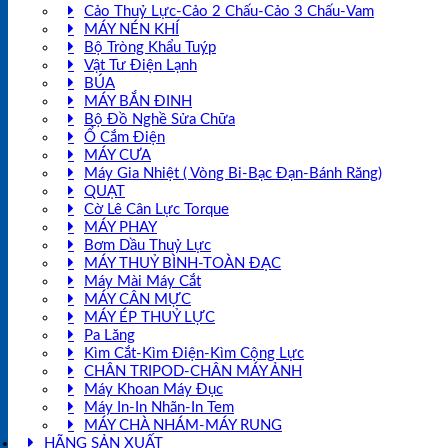
Cảo Thuỷ Lực-Cảo 2 Chấu-Cảo 3 Chấu-Vam
MÁY NÉN KHÍ
Bộ Tròng Khẩu Tuýp
Vật Tư Điện Lạnh
BÚA
MÁY BẮN ĐINH
Bộ Đồ Nghề Sửa Chữa
Ổ Cắm Điện
MÁY CƯA
Máy Gia Nhiệt ( Vòng Bi-Bạc Đạn-Bánh Răng)
QUẠT
Cờ Lê Cân Lực Torque
MÁY PHAY
Bơm Dầu Thuỷ Lực
MÁY THUỶ BÌNH-TOÀN ĐẠC
Máy Mài Máy Cắt
MÁY CÂN MỰC
MÁY ÉP THUỶ LỰC
Pa Lăng
Kìm Cắt-Kìm Điện-Kìm Cộng Lực
CHÂN TRIPOD-CHÂN MÁY ẢNH
Máy Khoan Máy Đục
Máy In-In Nhãn-In Tem
MÁY CHÀ NHÁM-MÁY RUNG
HÃNG SẢN XUẤT