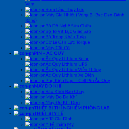
Vam
Bơm Dầu Thuỷ Lực
Máy Gia Nhiệt ( Vòng Bi-Bạc Đạn-Bánh
Răng)
Bộ Đồ Nghề Sửa Chữa
Bộ Tô Vít Lục Giác Sao
Bộ Tròng Khẩu Tuýp
Cờ Lê Cân Lực Torque
Máy Cắt Cỏ
PIN – ẮC QUY
Ắc Quy Lithium Solar
Ắc Quy Lithium UPS
Ắc Quy Lithium Viễn Thông
Ắc Quy Lithium Xe Điện
Phụ Kiện Nạp – Cell Pin Ắc Quy
MÁY ĐO KHÍ
Báo Khói Báo Cháy
Máy Đo Đa Khí
Máy Đo Khí Đơn
THIẾT BỊ THÍ NGHIỆM PHÒNG LAB
THIẾT BỊ Y TẾ
Y Tế Gia Đình
Y Tế Thẩm Mỹ