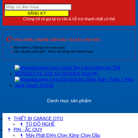
Thợ
Xây
STANLEY
Chúng tôi sẽ gọi lại tư vấn & hỗ trợ nhanh nhất có thể
47-
465
(30m)
số
MUA HÀNG ONLINE ĐẢM BẢO TẠI BẢO ANH NTH
lượng
Bảo hành 12 tháng trên toàn quốc
Vận chuyển miễn phí - Kiểm tra hàng mới thanh toán
Danh mục sản phẩm
THIẾT BỊ GARAGE OTO
TỦ ĐỒ NGHỀ
PIN - ẮC QUY
Máy Phát Điện Chạy Xăng-Chạy Dầu