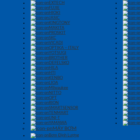
EXTECH
FUJIE
HIOKI
JASIC
KINGTONY
MAKITA
PROSKIT
SKC
VICADI
OPTIKA – ITALY
YOTSUGI
BROTHER
DEFELSKO
HILA
HTI
KENBO
LIOA
Milwaukee
NITTO
OPT
RION
SMARTSENSOR
TENMART
UNI-T
YAMAWA
MÁY BƠM
Bơm Định Lượng