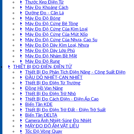
Thước Kẹp Điện Tử
Máy Đo Khoảng Cách
Dưỡng Đo - Căn Lá
Máy Đo Độ Bóng
Máy Đo Độ Cứng Bê Tông
Máy Đo Độ Cứng Của Kim Loại
Máy Đo Độ Cứng Của Mút Xốp
Máy Đo Độ Cứng Của Nhựa, Cao Su
Máy Đo Độ Dày Kim Loại, Nhựa
Máy Đo Độ Dày Lớp Phủ
Máy Đo Độ Nhám Bề Mặt
Máy Đo Độ Rung
THIẾT BỊ ĐO ĐIỆN, ĐIỆN TỬ
Thiết Bị Đo Phân Tích Điện Năng - Công Suất Điện
ĐẦU DÒ NHIỆT-CAN NHIỆT
Thiết Bị Đo Điện Từ Trường
Đồng Hồ Vạn Năng
Thiết Bị Đo Điện Trở Nhỏ
Thiết Bị Đo Cách Điện - Điện Áp Cao
Biến Tần KDE
Thiết Bị Đo Điện Trở Đất - Điện Trở Suất
Biến Tần DELTA
Camera Ảnh Nhiệt-Súng Đo Nhiệt
MÁY ĐO ĐỘ ẨM VẬT LIỆU
Tốc Độ Vòng Quay