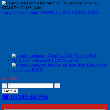
Trang chủ
/
Sản phẩm
/
DỤNG CỤ BẢO HỘ LAO ĐỘNG
Hộp Mực và Dây Bật Mực
Thợ Xây STANLEY 47-465
(30m)
168,000
₫
Hộp
Mực
Đặt mua
và
☎ 09345.68.996
Dây
Bật
Mực