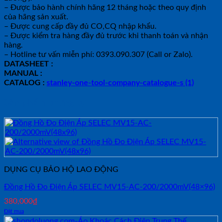
– Được bảo hành chính hãng 12 tháng hoặc theo quy định
của hãng sản xuất.
– Được cung cấp đầy đủ CO,CQ nhập khẩu.
– Được kiểm tra hàng đầy đủ trước khi thanh toán và nhận
hàng.
– Hotline tư vấn miễn phí: 0393.090.307 (Call or Zalo).
DATASHEET :
MANUAL :
CATALOG :
stanley-one-tool-company-catalogue-s (1)
Sản phẩm tương tự
DỤNG CỤ BẢO HỘ LAO ĐỘNG
Đồng Hồ Đo Điện Áp SELEC MV15-AC-200/2000mV(48×96)
380,000
₫
Đặt mua