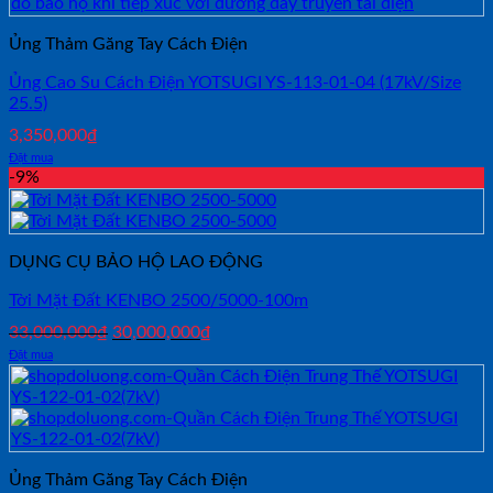
Ủng Thảm Găng Tay Cách Điện
Ủng Cao Su Cách Điện YOTSUGI YS-113-01-04 (17kV/Size
25.5)
3,350,000
₫
Đặt mua
-9%
DỤNG CỤ BẢO HỘ LAO ĐỘNG
Tời Mặt Đất KENBO 2500/5000-100m
Giá
Giá
33,000,000
₫
30,000,000
₫
gốc
hiện
Đặt mua
là:
tại
33,000,000₫.
là:
30,000,000₫.
Ủng Thảm Găng Tay Cách Điện