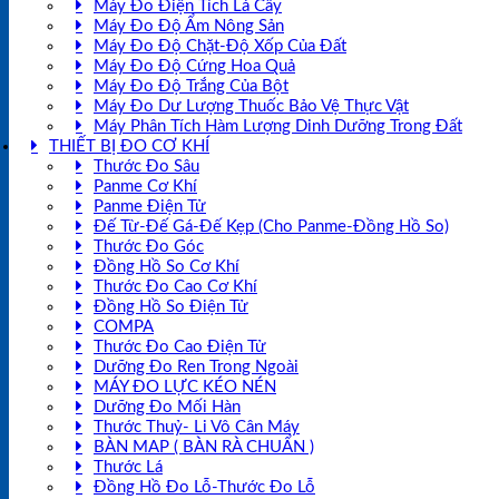
Máy Đo Điện Tích Lá Cây
Máy Đo Độ Ẩm Nông Sản
Máy Đo Độ Chặt-Độ Xốp Của Đất
Máy Đo Độ Cứng Hoa Quả
Máy Đo Độ Trắng Của Bột
Máy Đo Dư Lượng Thuốc Bảo Vệ Thực Vật
Máy Phân Tích Hàm Lượng Dinh Dưỡng Trong Đất
THIẾT BỊ ĐO CƠ KHÍ
Thước Đo Sâu
Panme Cơ Khí
Panme Điện Tử
Đế Từ-Đế Gá-Đế Kẹp (Cho Panme-Đồng Hồ So)
Thước Đo Góc
Đồng Hồ So Cơ Khí
Thước Đo Cao Cơ Khí
Đồng Hồ So Điện Tử
COMPA
Thước Đo Cao Điện Tử
Dưỡng Đo Ren Trong Ngoài
MÁY ĐO LỰC KÉO NÉN
Dưỡng Đo Mối Hàn
Thước Thuỷ- Li Vô Cân Máy
BÀN MAP ( BÀN RÀ CHUẨN )
Thước Lá
Đồng Hồ Đo Lỗ-Thước Đo Lỗ