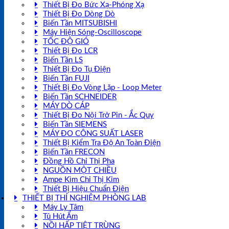
Thiết Bị Đo Bức Xạ-Phóng Xạ
Thiết Bị Đo Dòng Dò
Biến Tần MITSUBISHI
Máy Hiện Sóng-Oscilloscope
TỐC ĐỘ GIÓ
Thiết Bị Đo LCR
Biến Tần LS
Thiết Bị Đo Tụ Điện
Biến Tần FUJI
Thiết Bị Đo Vòng Lặp - Loop Meter
Biến Tần SCHNEIDER
MÁY DÒ CÁP
Thiết Bị Đo Nội Trở Pin - Ắc Quy
Biến Tần SIEMENS
MÁY ĐO CÔNG SUẤT LASER
Thiết Bị Kiểm Tra Độ An Toàn Điện
Biến Tần FRECON
Đồng Hồ Chỉ Thị Pha
NGUỒN MỘT CHIỀU
Ampe Kìm Chỉ Thị Kim
Thiết Bị Hiệu Chuẩn Điện
THIẾT BỊ THÍ NGHIỆM PHÒNG LAB
Máy Ly Tâm
Tủ Hút Ẩm
NỒI HẤP TIỆT TRÙNG