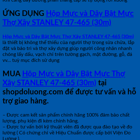
Khi căng dây đường phấn thẳng tắp sẽ tự động rơi xuống
ỨNG DỤNG
Hộp Mực và Dây Bật Mực
Thợ Xây STANLEY 47-465 (30m)
Hộp Mực và Dây Bật Mực Thợ Xây STANLEY 47-465 (30m)
là thiết bị không thể thiếu của người thợ trong sửa chữa, lắp
đặt và bảo trì và thợ xây dựng giúp người công nhân nhanh
chóng lấy dấu, vạch chỉ trên tường gạch, mặt đường, gỗ, đá
vv… tuỳ mục đích sử dụng
MUA
Hộp Mực và Dây Bật Mực Thợ
Xây STANLEY 47-465 (30m)
tại
shopdoluong.com để được tư vấn và hỗ
trợ giao hàng.
– Được cam kết sản phẩm chính hãng 100% đảm bảo chất
lượng, phụ kiện đi kèm chính hãng.
– Được tư vấn bởi kỹ thuật viên đã được qua đào tạo về đo
lường ( Có chứng chỉ về Hiệu Chuẩn được cấp bởi Viện Đo
Lường ).