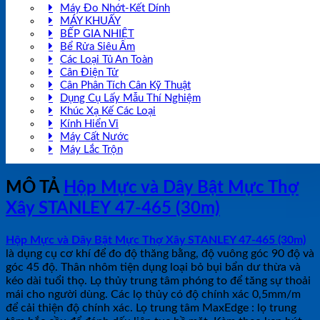
Máy Đo Nhớt-Kết Dính
MÁY KHUẤY
BẾP GIA NHIỆT
Bể Rửa Siêu Âm
Các Loại Tủ An Toàn
Cân Điện Tử
Cân Phân Tích Cân Kỹ Thuật
Dụng Cụ Lấy Mẫu Thí Nghiệm
Khúc Xạ Kế Các Loại
Kính Hiển Vi
Máy Cất Nước
Máy Lắc Trộn
MÔ TẢ
Hộp Mực và Dây Bật Mực Thợ
Xây STANLEY 47-465 (30m)
Hộp Mực và Dây Bật Mực Thợ Xây STANLEY 47-465 (30m)
là dụng cụ cơ khí để đo độ thăng bằng, độ vuông góc 90 độ và
góc 45 độ. Thân nhôm tiện dụng loại bỏ bụi bẩn dư thừa và
kéo dài tuổi thọ. Lọ thủy trung tâm phóng to để tăng sự thoải
mái cho người dùng. Các lọ thủy có độ chính xác 0,5mm/m
để cải thiện độ chính xác. Lọ trung tâm MaxEdge : lọ trung