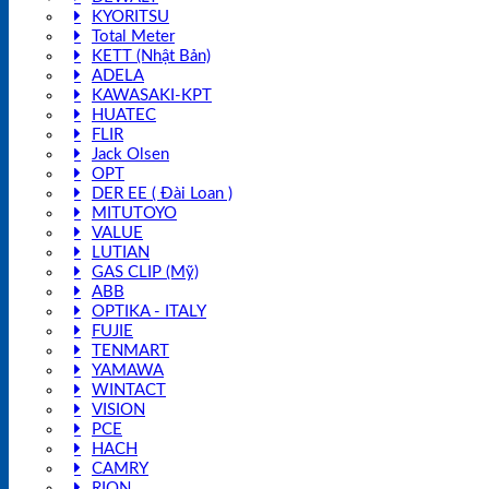
KYORITSU
Total Meter
KETT (Nhật Bản)
ADELA
KAWASAKI-KPT
HUATEC
FLIR
Jack Olsen
OPT
DER EE ( Đài Loan )
MITUTOYO
VALUE
LUTIAN
GAS CLIP (Mỹ)
ABB
OPTIKA - ITALY
FUJIE
TENMART
YAMAWA
WINTACT
VISION
PCE
HACH
CAMRY
RION