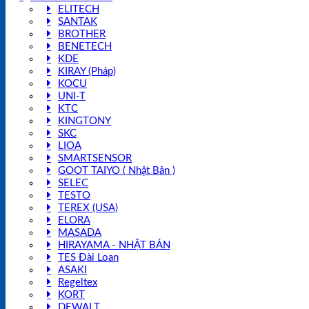
ELITECH
SANTAK
BROTHER
BENETECH
KDE
KIRAY (Pháp)
KOCU
UNI-T
KTC
KINGTONY
SKC
LIOA
SMARTSENSOR
GOOT TAIYO ( Nhật Bản )
SELEC
TESTO
TEREX (USA)
ELORA
MASADA
HIRAYAMA - NHẬT BẢN
TES Đài Loan
ASAKI
Regeltex
KORT
DEWALT