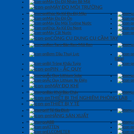
Máy Đo Độ Nhám Bề Mặt
MÁY ĐO MÔI TRƯỜNG
Khúc Xạ Kế Đo Độ Mặn
Máy Đo Độ Ồn
Máy Đo Môi Trường Nước
Khúc Xạ Kế Đo Ngọt
Máy Cất Nước
CÔNG CỤ DỤNG CỤ CẦM TAY
Ren Taro-Bàn Ren-Mũi Ren
Bơm Dầu Thuỷ Lực
Răng)
Bộ Tròng Khẩu Tuýp
PIN – ẮC QUY
Ắc Quy Lithium Solar
Ắc Quy Lithium Xe Điện
MÁY ĐO KHÍ
Báo Khói Báo Cháy
THIẾT BỊ THÍ NGHIỆM PHÒNG LAB
THIẾT BỊ Y TẾ
Y Tế Gia Đình
HÃNG SẢN XUẤT
ABB
ATTEN
ELCOMETER