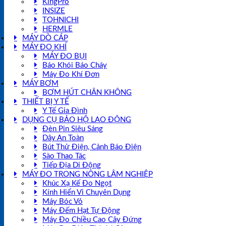
KingPro
INSIZE
TOHNICHI
HERMLE
MÁY DÒ CÁP
MÁY ĐO KHÍ
MÁY ĐO BỤI
Báo Khói Báo Cháy
Máy Đo Khí Đơn
MÁY BƠM
BƠM HÚT CHÂN KHÔNG
THIẾT BỊ Y TẾ
Y Tế Gia Đình
DỤNG CỤ BẢO HỘ LAO ĐỘNG
Đèn Pin Siêu Sáng
Dây An Toàn
Bút Thử Điện, Cảnh Báo Điện
Sào Thao Tác
Tiếp Địa Di Động
MÁY ĐO TRONG NÔNG LÂM NGHIỆP
Khúc Xạ Kế Đo Ngọt
Kính Hiển Vi Chuyên Dụng
Máy Bóc Vỏ
Máy Đếm Hạt Tự Động
Máy Đo Chiều Cao Cây Đứng