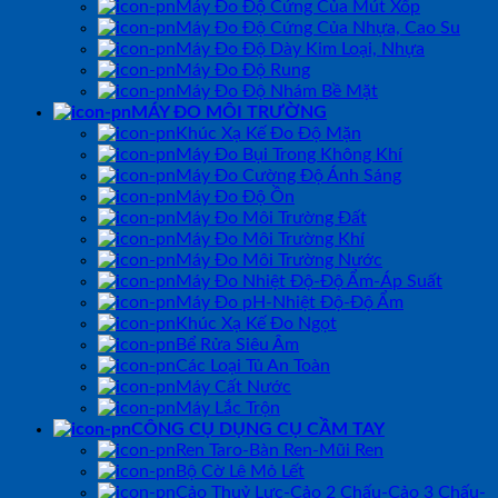
Máy Đo Độ Cứng Của Mút Xốp
Máy Đo Độ Cứng Của Nhựa, Cao Su
Máy Đo Độ Dày Kim Loại, Nhựa
Máy Đo Độ Rung
Máy Đo Độ Nhám Bề Mặt
MÁY ĐO MÔI TRƯỜNG
Khúc Xạ Kế Đo Độ Mặn
Máy Đo Bụi Trong Không Khí
Máy Đo Cường Độ Ánh Sáng
Máy Đo Độ Ồn
Máy Đo Môi Trường Đất
Máy Đo Môi Trường Khí
Máy Đo Môi Trường Nước
Máy Đo Nhiệt Độ-Độ Ẩm-Áp Suất
Máy Đo pH-Nhiệt Độ-Độ Ẩm
Khúc Xạ Kế Đo Ngọt
Bể Rửa Siêu Âm
Các Loại Tủ An Toàn
Máy Cất Nước
Máy Lắc Trộn
CÔNG CỤ DỤNG CỤ CẦM TAY
Ren Taro-Bàn Ren-Mũi Ren
Bộ Cờ Lê Mỏ Lết
Cảo Thuỷ Lực-Cảo 2 Chấu-Cảo 3 Chấu-