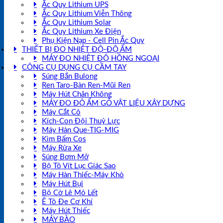
Ắc Quy Lithium UPS
Ắc Quy Lithium Viễn Thông
Ắc Quy Lithium Solar
Ắc Quy Lithium Xe Điện
Phụ Kiện Nạp - Cell Pin Ắc Quy
THIẾT BỊ ĐO NHIỆT ĐỘ-ĐỘ ẨM
MÁY ĐO NHIỆT ĐỘ HỒNG NGOẠI
CÔNG CỤ DỤNG CỤ CẦM TAY
Súng Bắn Bulong
Ren Taro-Bàn Ren-Mũi Ren
Máy Hút Chân Không
MÁY ĐO ĐỘ ẨM GỖ VẬT LIỆU XÂY DỰNG
Máy Cắt Cỏ
Kích-Con Đội Thuỷ Lực
Máy Hàn Que-TIG-MIG
Kìm Bấm Cos
Máy Rửa Xe
Súng Bơm Mỡ
Bộ Tô Vít Lục Giác Sao
Máy Hàn Thiếc-Máy Khò
Máy Hút Bụi
Bộ Cờ Lê Mỏ Lết
Ê Tô Đe Cơ Khí
Máy Hút Thiếc
MÁY BÀO