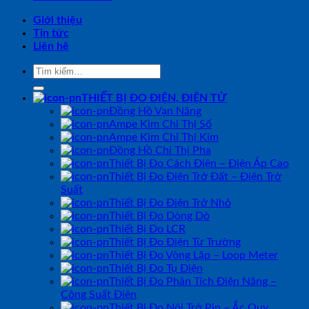
Giới thiệu
Tin tức
Liên hệ
Tìm
kiếm:
THIẾT BỊ ĐO ĐIỆN, ĐIỆN TỬ
Đồng Hồ Vạn Năng
Ampe Kìm Chỉ Thị Số
Ampe Kìm Chỉ Thị Kim
Đồng Hồ Chỉ Thị Pha
Thiết Bị Đo Cách Điện – Điện Áp Cao
Thiết Bị Đo Điện Trở Đất – Điện Trở
Suất
Thiết Bị Đo Điện Trở Nhỏ
Thiết Bị Đo Dòng Dò
Thiết Bị Đo LCR
Thiết Bị Đo Điện Từ Trường
Thiết Bị Đo Vòng Lặp – Loop Meter
Thiết Bị Đo Tụ Điện
Thiết Bị Đo Phân Tích Điện Năng –
Công Suất Điện
Thiết Bị Đo Nội Trở Pin – Ắc Quy