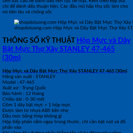
tâm bắc cầu để đánh dấu liên tục bề mặt. Kèm theo kẹp bút
chì để đánh dấu thuận tiện. Các đầu mũ hấp thụ sốc làm cho
nó bền lâu và chống sốc
shopdoluong.com-Hộp Mực và Dây Bật Mực Thợ Xây ST
THÔNG SỐ KỸ THUẬT
Hộp Mực và Dây
Bật Mực Thợ Xây STANLEY 47-465
(30m)
Hộp Mực và Dây Bật Mực Thợ Xây STANLEY 47-465 (30m)
Hãng sản xuất : STANLEY
Model : 47-465
Xuất xứ : Trung Quốc
Bảo hành : 12 tháng
Chiều dài : 0-30 mét
Gồm 1 dây bật mực + 1 hộp mực
Được làm từ nhựa ABS bền nhẹ
Đầu móc bằng thép không gỉ
Hộp tiếp phấn nằm ngay trong thước, chỉ cần bật nút và đổ
phấn vào