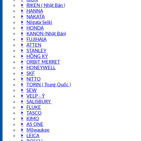
RIKEN ( Nhật Bản )
HANNA
NAKATA
Niigata Seiki
HONDA
KANON (Nhật Bản)
FUJIHAIA
ATTEN
STANLEY
HỒNG KÝ
ORBIT MERRET
HONEYWELL
SKF
NITTO
TORIN ( Trung Quốc )
SEW
VELP - Ý
SALISBURY
FLUKE
TASCO
KIMO
AS ONE
Milwaukee
LEICA