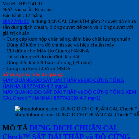
Model : HI97741-11
Nước sản xuất : Rumania
Bảo hành : 12 tháng
HI97741-11
là dung dịch CAL CheckTM gồm 2 cuvet đã chứa
sẵn dung dịch chuẩn, 1 ống cuvet để zero và 1 ống cuvet với
giá trị chuẩn
– Cung cấp kèm hộp chắn sáng, đảm bảo chất lượng chuẩn
– Dùng để kiểm tra độ chính xác và hiệu chuẩn máy
– Chỉ dùng cho Máy Đo Quang HANNA
– Tái sử dụng với độ ổn định lâu dài
– Dùng đến khi hết hạn sử dụng (>1 năm).
– Cung cấp kèm COA và MSDS.
Sử dụng cho máy đo quang:
MÁY QUANG ĐO SẮT DẢI THẤP và ĐỘ CỨNG TỔNG
HANNA HI97741(0-4.7 mg/L)
MÁY QUANG ĐO SẮT DẢI THẤP và ĐỘ CỨNG TỔNG KÈM
CAL Check™ HANNA HI97741C(0-4.7 mg/L)
shopdoluong.com-DUNG DỊCH CHUẨN CAL Check™ S
MÔ TẢ
DUNG DỊCH CHUẨN CAL
Check™ SẮT DẢI THẤP và ĐỘ CỨNG