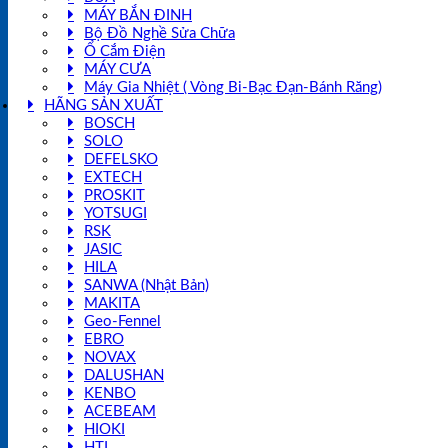
MÁY BẮN ĐINH
Bộ Đồ Nghề Sửa Chữa
Ổ Cắm Điện
MÁY CƯA
Máy Gia Nhiệt ( Vòng Bi-Bạc Đạn-Bánh Răng)
HÃNG SẢN XUẤT
BOSCH
SOLO
DEFELSKO
EXTECH
PROSKIT
YOTSUGI
RSK
JASIC
HILA
SANWA (Nhật Bản)
MAKITA
Geo-Fennel
EBRO
NOVAX
DALUSHAN
KENBO
ACEBEAM
HIOKI
HTI