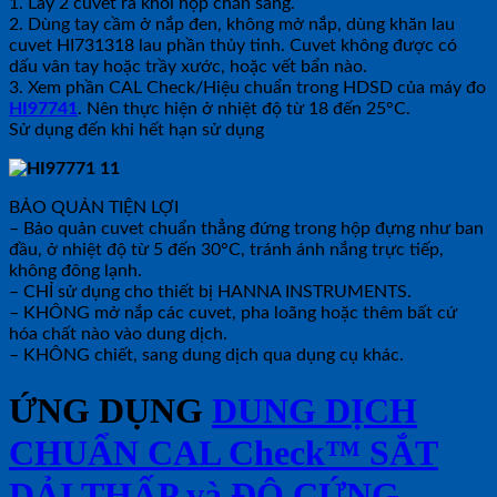
1. Lấy 2 cuvet ra khỏi hộp chắn sáng.
2. Dùng tay cầm ở nắp đen, không mở nắp, dùng khăn lau
cuvet HI731318 lau phần thủy tinh. Cuvet không được có
dấu vân tay hoặc trầy xước, hoặc vết bẩn nào.
3. Xem phần CAL Check/Hiệu chuẩn trong HDSD của máy đo
HI97741
. Nên thực hiện ở nhiệt độ từ 18 đến 25°C.
Sử dụng đến khi hết hạn sử dụng
BẢO QUẢN TIỆN LỢI
– Bảo quản cuvet chuẩn thẳng đứng trong hộp đựng như ban
đầu, ở nhiệt độ từ 5 đến 30°C, tránh ánh nắng trực tiếp,
không đông lạnh.
– CHỈ sử dụng cho thiết bị HANNA INSTRUMENTS.
– KHÔNG mở nắp các cuvet, pha loãng hoặc thêm bất cứ
hóa chất nào vào dung dịch.
– KHÔNG chiết, sang dung dịch qua dụng cụ khác.
ỨNG DỤNG
DUNG DỊCH
CHUẨN CAL Check™ SẮT
DẢI THẤP và ĐỘ CỨNG