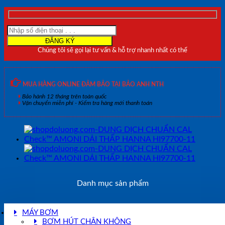
Check™
SẮT
DẢI
THẤP
và
Chúng tôi sẽ gọi lại tư vấn & hỗ trợ nhanh nhất có thể
ĐỘ
CỨNG
TỔNG
HANNA
MUA HÀNG ONLINE ĐẢM BẢO TẠI BẢO ANH NTH
HI97741-
Bảo hành 12 tháng trên toàn quốc
11
Vận chuyển miễn phí - Kiểm tra hàng mới thanh toán
số
lượng
Danh mục sản phẩm
MÁY BƠM
BƠM HÚT CHÂN KHÔNG