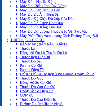
Máy Đếm Hạt Tự Động
Máy Đo Chiều Cao Cây Đứng
Máy Đo Điện Tích Lá Cây
Máy Đo Độ Ẩm Nông Sản
Máy Đo Độ Chặt-Độ Xốp Của Đất
Máy Đo Độ Cứng Hoa Quả
Máy Đo Độ Trắng Của Bột
Máy Đo Dư Lượng Thuốc Bảo Vệ Thực Vật
Máy Phân Tích Hàm Lượng Dinh Dưỡng Trong Đất
THIẾT BỊ ĐO CƠ KHÍ
BÀN MAP ( BÀN RÀ CHUẨN )
Thước Lá
Đồng Hồ Đo Lỗ-Thước Đo Lỗ
Thước Kẹp Điện Tử
Thước Đo Sâu
Panme Cơ Khí
Panme Điện Tử
Đế Từ-Đế Gá-Đế Kẹp (Cho Panme-Đồng Hồ So)
Thước Đo Góc
Đồng Hồ So Cơ Khí
Thước Đo Cao Cơ Khí
Đồng Hồ So Điện Tử
COMPA
Thước Đo Cao Điện Tử
Dưỡng Đo Ren Trong Ngoài