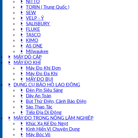
NITTO
TORIN ( Trung Quốc )
SEW
VELP - Ý
SALISBURY
FLUKE
TASCO
KIMO
AS ONE
Milwaukee
MÁY DÒ CÁP
MÁY ĐO KHÍ
Máy Đo Khí Đơn
Máy Đo Đa Khí
MÁY ĐO BỤI
DỤNG CỤ BẢO HỘ LAO ĐỘNG
Đèn Pin Siêu Sáng
Dây An Toàn
Bút Thử Điện, Cảnh Báo Điện
Sào Thao Tác
Tiếp Địa Di Động
MÁY ĐO TRONG NÔNG LÂM NGHIỆP
Khúc Xạ Kế Đo Ngọt
Kính Hiển Vi Chuyên Dụng
Máy Bóc Vỏ