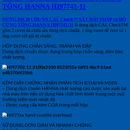
TỔNG HANNA HI97741-11
DUNG DỊCH CHUẨN CAL Check™ SẮT DẢI THẤP và ĐỘ
CỨNG TỔNG HANNA HI97741-11
là dung dịch CAL CheckTM
gồm 2 cuvet đã chứa sẵn dung dịch chuẩn, 1 ống cuvet để zero và 1
ống cuvet với giá trị chuẩn
HỘP ĐỰNG CHẮN SÁNG, TRÁNH VA ĐẬP
Dung dịch chuẩn được đựng trong hộp chắn sáng, đảm bảo
chất lượng.
KÈM GIẤY CHỨNG NHẬN PHÂN TÍCH (COA) VÀ MSDS
– Dung dịch chuẩn HANNA chất lượng cao được sản xuất tại
nhà máy tiên tiến sử dụng hóa chất tinh khiết trong một môi
trường kiểm soát nhiệt độ
– Được cung cấp kèm COA trong mỗi hộp.
SỬ DỤNG ĐƠN GIẢN VÀ NHANH CHÓNG