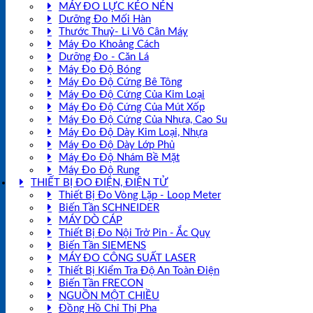
MÁY ĐO LỰC KÉO NÉN
Dưỡng Đo Mối Hàn
Thước Thuỷ- Li Vô Cân Máy
Máy Đo Khoảng Cách
Dưỡng Đo - Căn Lá
Máy Đo Độ Bóng
Máy Đo Độ Cứng Bê Tông
Máy Đo Độ Cứng Của Kim Loại
Máy Đo Độ Cứng Của Mút Xốp
Máy Đo Độ Cứng Của Nhựa, Cao Su
Máy Đo Độ Dày Kim Loại, Nhựa
Máy Đo Độ Dày Lớp Phủ
Máy Đo Độ Nhám Bề Mặt
Máy Đo Độ Rung
THIẾT BỊ ĐO ĐIỆN, ĐIỆN TỬ
Thiết Bị Đo Vòng Lặp - Loop Meter
Biến Tần SCHNEIDER
MÁY DÒ CÁP
Thiết Bị Đo Nội Trở Pin - Ắc Quy
Biến Tần SIEMENS
MÁY ĐO CÔNG SUẤT LASER
Thiết Bị Kiểm Tra Độ An Toàn Điện
Biến Tần FRECON
NGUỒN MỘT CHIỀU
Đồng Hồ Chỉ Thị Pha