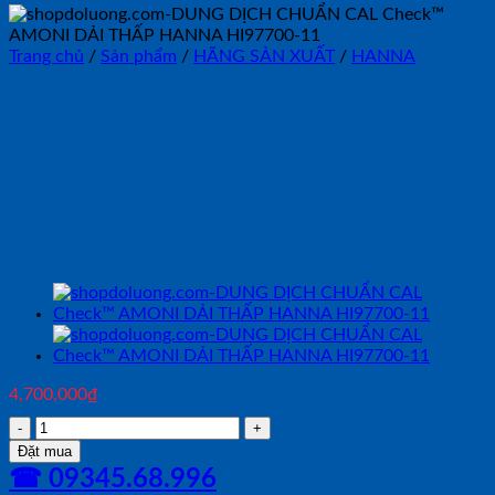
Trang chủ
/
Sản phẩm
/
HÃNG SẢN XUẤT
/
HANNA
DUNG DỊCH CHUẨN CAL
Check™ SẮT DẢI THẤP và ĐỘ
CỨNG TỔNG HANNA
HI97741-11
4,700,000
₫
DUNG
DỊCH
Đặt mua
CHUẨN
☎ 09345.68.996
CAL