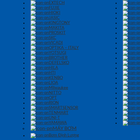
EXTECH
FUJIE
HIOKI
JASIC
KINGTONY
MAKITA
PROSKIT
SKC
VICADI
OPTIKA – ITALY
YOTSUGI
BROTHER
DEFELSKO
HILA
HTI
KENBO
LIOA
Milwaukee
NITTO
OPT
RION
SMARTSENSOR
TENMART
UNI-T
YAMAWA
MÁY BƠM
Bơm Định Lượng