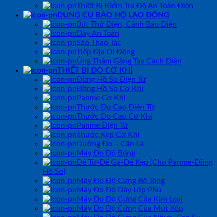
Thiết Bị Kiểm Tra Độ An Toàn Điện
DỤNG CỤ BẢO HỘ LAO ĐỘNG
Bút Thử Điện, Cảnh Báo Điện
Dây An Toàn
Sào Thao Tác
Tiếp Địa Di Động
Ủng Thảm Găng Tay Cách Điện
THIẾT BỊ ĐO CƠ KHÍ
Đồng Hồ So Điện Tử
Đồng Hồ So Cơ Khí
Panme Cơ Khí
Thước Đo Cao Điện Tử
Thước Đo Cao Cơ Khí
Panme Điện Tử
Thước Kẹp Cơ Khí
Dưỡng Đo – Căn Lá
Máy Đo Độ Bóng
Đế Từ-Đế Gá-Đế Kẹp (Cho Panme-Đồng
Hồ So)
Máy Đo Độ Cứng Bê Tông
Máy Đo Độ Dày Lớp Phủ
Máy Đo Độ Cứng Của Kim Loại
Máy Đo Độ Cứng Của Mút Xốp