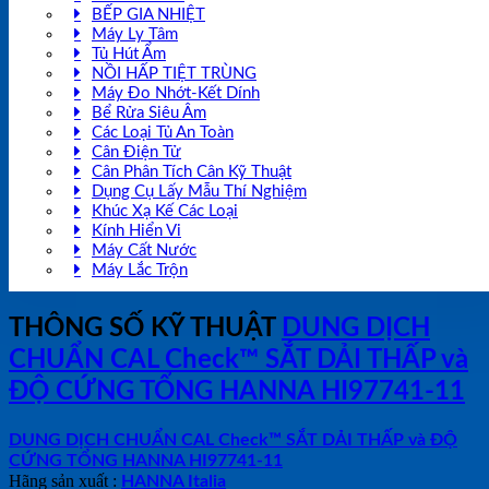
BẾP GIA NHIỆT
Máy Ly Tâm
Tủ Hút Ẩm
NỒI HẤP TIỆT TRÙNG
Máy Đo Nhớt-Kết Dính
Bể Rửa Siêu Âm
Các Loại Tủ An Toàn
Cân Điện Tử
Cân Phân Tích Cân Kỹ Thuật
Dụng Cụ Lấy Mẫu Thí Nghiệm
Khúc Xạ Kế Các Loại
Kính Hiển Vi
Máy Cất Nước
Máy Lắc Trộn
THÔNG SỐ KỸ THUẬT
DUNG DỊCH
CHUẨN CAL Check™ SẮT DẢI THẤP và
ĐỘ CỨNG TỔNG HANNA HI97741-11
DUNG DỊCH CHUẨN CAL Check™ SẮT DẢI THẤP và ĐỘ
CỨNG TỔNG HANNA HI97741-11
Hãng sản xuất :
HANNA Italia