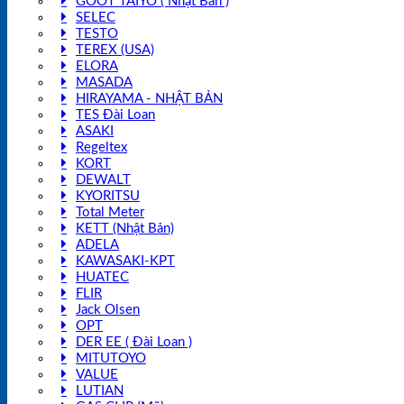
GOOT TAIYO ( Nhật Bản )
SELEC
TESTO
TEREX (USA)
ELORA
MASADA
HIRAYAMA - NHẬT BẢN
TES Đài Loan
ASAKI
Regeltex
KORT
DEWALT
KYORITSU
Total Meter
KETT (Nhật Bản)
ADELA
KAWASAKI-KPT
HUATEC
FLIR
Jack Olsen
OPT
DER EE ( Đài Loan )
MITUTOYO
VALUE
LUTIAN