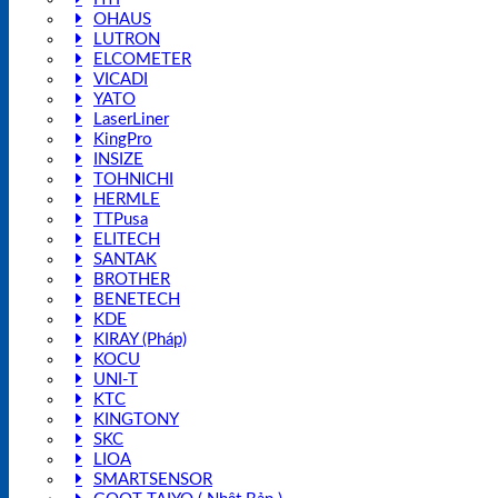
OHAUS
LUTRON
ELCOMETER
VICADI
YATO
LaserLiner
KingPro
INSIZE
TOHNICHI
HERMLE
TTPusa
ELITECH
SANTAK
BROTHER
BENETECH
KDE
KIRAY (Pháp)
KOCU
UNI-T
KTC
KINGTONY
SKC
LIOA
SMARTSENSOR