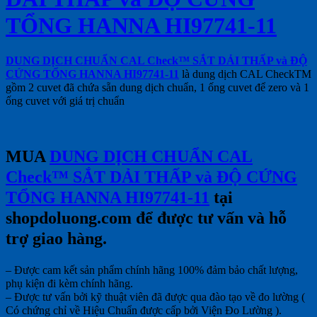
TỔNG HANNA HI97741-11
DUNG DỊCH CHUẨN CAL Check™ SẮT DẢI THẤP và ĐỘ
CỨNG TỔNG HANNA HI97741-11
là dung dịch CAL CheckTM
gồm 2 cuvet đã chứa sẵn dung dịch chuẩn, 1 ống cuvet để zero và 1
ống cuvet với giá trị chuẩn
MUA
DUNG DỊCH CHUẨN CAL
Check™ SẮT DẢI THẤP và ĐỘ CỨNG
TỔNG HANNA HI97741-11
tại
shopdoluong.com để được tư vấn và hỗ
trợ giao hàng.
– Được cam kết sản phẩm chính hãng 100% đảm bảo chất lượng,
phụ kiện đi kèm chính hãng.
– Được tư vấn bởi kỹ thuật viên đã được qua đào tạo về đo lường (
Có chứng chỉ về Hiệu Chuẩn được cấp bởi Viện Đo Lường ).