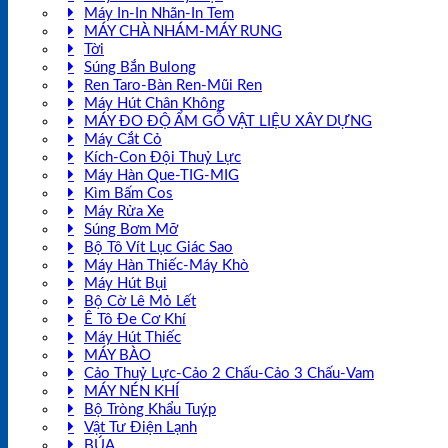
Máy In-In Nhãn-In Tem
MÁY CHÀ NHÁM-MÁY RUNG
Tời
Súng Bắn Bulong
Ren Taro-Bàn Ren-Mũi Ren
Máy Hút Chân Không
MÁY ĐO ĐỘ ẨM GỖ VẬT LIỆU XÂY DỰNG
Máy Cắt Cỏ
Kích-Con Đội Thuỷ Lực
Máy Hàn Que-TIG-MIG
Kìm Bấm Cos
Máy Rửa Xe
Súng Bơm Mỡ
Bộ Tô Vít Lục Giác Sao
Máy Hàn Thiếc-Máy Khò
Máy Hút Bụi
Bộ Cờ Lê Mỏ Lết
Ê Tô Đe Cơ Khí
Máy Hút Thiếc
MÁY BÀO
Cảo Thuỷ Lực-Cảo 2 Chấu-Cảo 3 Chấu-Vam
MÁY NÉN KHÍ
Bộ Tròng Khẩu Tuýp
Vật Tư Điện Lạnh
BÚA