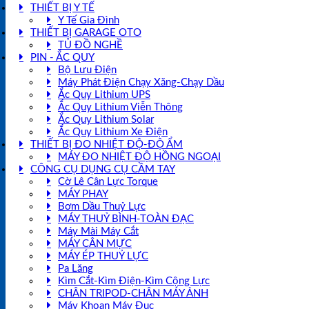
THIẾT BỊ Y TẾ
Y Tế Gia Đình
THIẾT BỊ GARAGE OTO
TỦ ĐỒ NGHỀ
PIN - ẮC QUY
Bộ Lưu Điện
Máy Phát Điện Chạy Xăng-Chạy Dầu
Ắc Quy Lithium UPS
Ắc Quy Lithium Viễn Thông
Ắc Quy Lithium Solar
Ắc Quy Lithium Xe Điện
THIẾT BỊ ĐO NHIỆT ĐỘ-ĐỘ ẨM
MÁY ĐO NHIỆT ĐỘ HỒNG NGOẠI
CÔNG CỤ DỤNG CỤ CẦM TAY
Cờ Lê Cân Lực Torque
MÁY PHAY
Bơm Dầu Thuỷ Lực
MÁY THUỶ BÌNH-TOÀN ĐẠC
Máy Mài Máy Cắt
MÁY CÂN MỰC
MÁY ÉP THUỶ LỰC
Pa Lăng
Kìm Cắt-Kìm Điện-Kìm Cộng Lực
CHÂN TRIPOD-CHÂN MÁY ẢNH
Máy Khoan Máy Đục