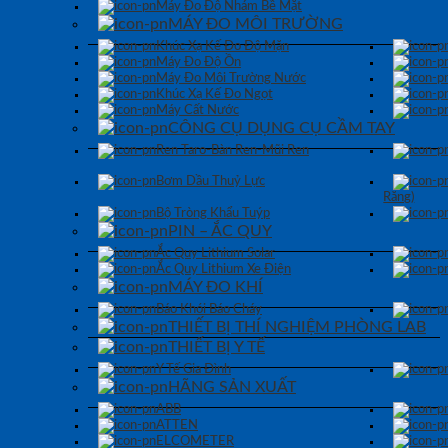
Máy Đo Độ Nhám Bề Mặt
MÁY ĐO MÔI TRƯỜNG
Khúc Xạ Kế Đo Độ Mặn
Máy Đo Độ Ồn
Máy Đo Môi Trường Nước
Khúc Xạ Kế Đo Ngọt
Máy Cất Nước
CÔNG CỤ DỤNG CỤ CẦM TAY
Ren Taro-Bàn Ren-Mũi Ren
Bơm Dầu Thuỷ Lực
Răng)
Bộ Tròng Khẩu Tuýp
PIN – ẮC QUY
Ắc Quy Lithium Solar
Ắc Quy Lithium Xe Điện
MÁY ĐO KHÍ
Báo Khói Báo Cháy
THIẾT BỊ THÍ NGHIỆM PHÒNG LAB
THIẾT BỊ Y TẾ
Y Tế Gia Đình
HÃNG SẢN XUẤT
ABB
ATTEN
ELCOMETER