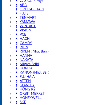
GAS CLIP (Mỹ)
ABB
OPTIKA - ITALY
FUJIE
TENMART
YAMAWA
WINTACT
VISION
PCE
HACH
CAMRY
RION
RIKEN ( Nhật Bản )
HANNA
NAKATA
Niigata Seiki
HONDA
KANON (Nhật Bản)
FUJIHAIA
ATTEN
STANLEY
HỒNG KÝ
ORBIT MERRET
HONEYWELL
SKF