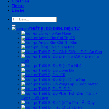
Giới thiệu
Tin tức
Liên hệ
Tìm
kiếm:
THIẾT BỊ ĐO ĐIỆN, ĐIỆN TỬ
Đồng Hồ Vạn Năng
Ampe Kìm Chỉ Thị Số
Ampe Kìm Chỉ Thị Kim
Đồng Hồ Chỉ Thị Pha
Thiết Bị Đo Cách Điện – Điện Áp Cao
Thiết Bị Đo Điện Trở Đất – Điện Trở
Suất
Thiết Bị Đo Điện Trở Nhỏ
Thiết Bị Đo Dòng Dò
Thiết Bị Đo LCR
Thiết Bị Đo Điện Từ Trường
Thiết Bị Đo Vòng Lặp – Loop Meter
Thiết Bị Đo Tụ Điện
Thiết Bị Đo Phân Tích Điện Năng –
Công Suất Điện
Thiết Bị Đo Nội Trở Pin – Ắc Quy
Thiết Bị Hiệu Chuẩn Điện