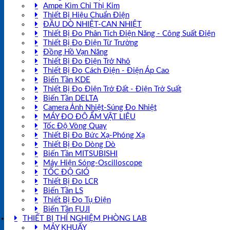
Ampe Kìm Chỉ Thị Kim
Thiết Bị Hiệu Chuẩn Điện
ĐẦU DÒ NHIỆT-CAN NHIỆT
Thiết Bị Đo Phân Tích Điện Năng - Công Suất Điện
Thiết Bị Đo Điện Từ Trường
Đồng Hồ Vạn Năng
Thiết Bị Đo Điện Trở Nhỏ
Thiết Bị Đo Cách Điện - Điện Áp Cao
Biến Tần KDE
Thiết Bị Đo Điện Trở Đất - Điện Trở Suất
Biến Tần DELTA
Camera Ảnh Nhiệt-Súng Đo Nhiệt
MÁY ĐO ĐỘ ẨM VẬT LIỆU
Tốc Độ Vòng Quay
Thiết Bị Đo Bức Xạ-Phóng Xạ
Thiết Bị Đo Dòng Dò
Biến Tần MITSUBISHI
Máy Hiện Sóng-Oscilloscope
TỐC ĐỘ GIÓ
Thiết Bị Đo LCR
Biến Tần LS
Thiết Bị Đo Tụ Điện
Biến Tần FUJI
THIẾT BỊ THÍ NGHIỆM PHÒNG LAB
MÁY KHUẤY