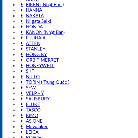
RIKEN ( Nhật Bản )
HANNA
NAKATA
Niigata Seiki
HONDA
KANON (Nhật Bản)
FUJIHAIA
ATTEN
STANLEY
HỒNG KÝ
ORBIT MERRET
HONEYWELL
SKF
NITTO
TORIN ( Trung Quốc )
SEW
VELP - Ý
SALISBURY
FLUKE
TASCO
KIMO
AS ONE
Milwaukee
LEICA
BOSCH