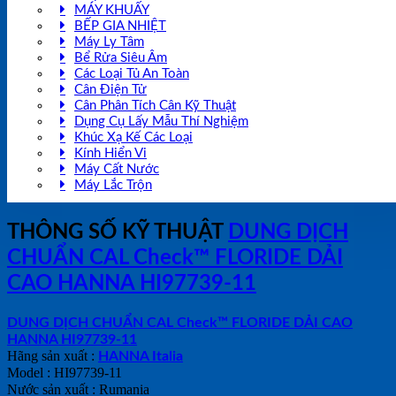
MÁY KHUẤY
BẾP GIA NHIỆT
Máy Ly Tâm
Bể Rửa Siêu Âm
Các Loại Tủ An Toàn
Cân Điện Tử
Cân Phân Tích Cân Kỹ Thuật
Dụng Cụ Lấy Mẫu Thí Nghiệm
Khúc Xạ Kế Các Loại
Kính Hiển Vi
Máy Cất Nước
Máy Lắc Trộn
THÔNG SỐ KỸ THUẬT
DUNG DỊCH
CHUẨN CAL Check™ FLORIDE DẢI
CAO HANNA HI97739-11
DUNG DỊCH CHUẨN CAL Check™ FLORIDE DẢI CAO
HANNA HI97739-11
Hãng sản xuất :
HANNA Italia
Model : HI97739-11
Nước sản xuất : Rumania