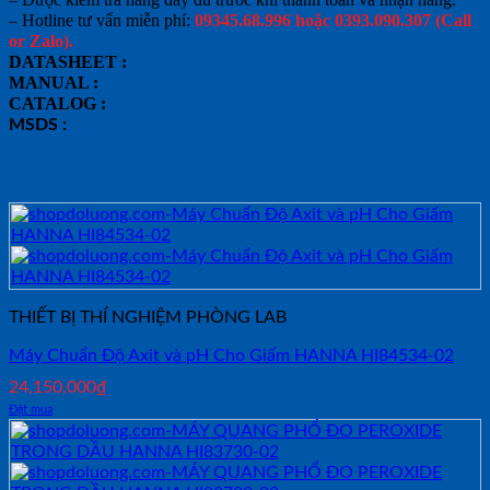
– Hotline tư vấn miễn phí:
09345.68.996 hoặc 0393.090.307 (Call
or Zalo).
DATASHEET :
MANUAL :
CATALOG :
MSDS :
Sản phẩm tương tự
THIẾT BỊ THÍ NGHIỆM PHÒNG LAB
Máy Chuẩn Độ Axit và pH Cho Giấm HANNA HI84534-02
24,150,000
₫
Đặt mua