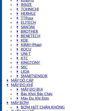
KingPro
INSIZE
TOHNICHI
HERMLE
TTPusa
ELITECH
SANTAK
BROTHER
BENETECH
KDE
KIRAY (Pháp)
KOCU
UNI-T
KTC
KINGTONY
SKC
LIOA
SMARTSENSOR
MÁY DÒ CÁP
MÁY ĐO KHÍ
MÁY ĐO BỤI
Báo Khói Báo Cháy
Máy Đo Khí Đơn
MÁY BƠM
BƠM HÚT CHÂN KHÔNG