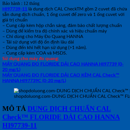
Bảo hành : 12 tháng
HI97739-11
là dung dịch CAL CheckTM gồm 2 cuvet đã chứa
sẵn dung dịch chuẩn, 1 ống cuvet để zero và 1 ống cuvet với
giá trị chuẩn
– Cung cấp kèm hộp chắn sáng, đảm bảo chất lượng chuẩn
– Dùng để kiểm tra độ chính xác và hiệu chuẩn máy
– Chỉ dùng cho Máy Đo Quang HANNA
– Tái sử dụng với độ ổn định lâu dài
– Dùng đến khi hết hạn sử dụng (>1 năm).
– Cung cấp kèm COA và MSDS.
Sử dụng cho máy đo quang:
MÁY QUANG ĐO FLORIDE DẢI CAO HANNA HI97739 (0-
20 mg/L)
MÁY QUANG ĐO FLORIDE DẢI CAO KÈM CAL Check™
HANNA HI97739C (0-20 mg/L)
shopdoluong.com-DUNG DỊCH CHUẨN CAL Check™ FL
MÔ TẢ
DUNG DỊCH CHUẨN CAL
Check™ FLORIDE DẢI CAO HANNA
HI97739-11