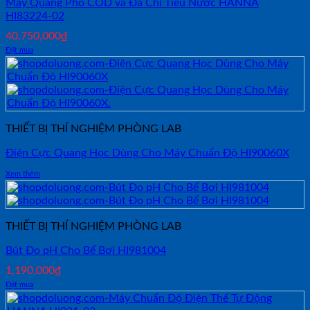
Máy Quang Phổ COD và Đa Chỉ Tiêu Nước HANNA
HI83224-02
40,750,000
₫
Đặt mua
THIẾT BỊ THÍ NGHIỆM PHÒNG LAB
Điện Cực Quang Học Dùng Cho Máy Chuẩn Độ HI90060X
Xem thêm
THIẾT BỊ THÍ NGHIỆM PHÒNG LAB
Bút Đo pH Cho Bể Bơi HI981004
1,190,000
₫
Đặt mua