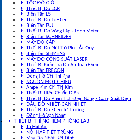
TỐC ĐỘ GIÓ
Thiết Bị Đo LCR
Biến Tần LS
Thiết Bị Đo Tụ Điện
Biến Tần FUJI
Thiết Bị Đo Vòng Lặp - Loop Meter
Biến Tần SCHNEIDER
MÁY DÒ CÁP
Thiết Bị Đo Nội Trở Pin - Ắc Quy
Biến Tần SIEMENS
MÁY ĐO CÔNG SUẤT LASER
Thiết Bị Kiểm Tra Độ An Toàn Điện
Biến Tần FRECON
Đồng Hồ Chỉ Thị Pha
NGUỒN MỘT CHIỀU
Ampe Kìm Chỉ Thị Kim
Thiết Bị Hiệu Chuẩn Điện
Thiết Bị Đo Phân Tích Điện Năng - Công Suất Điện
ĐẦU DÒ NHIỆT-CAN NHIỆT
Thiết Bị Đo Điện Từ Trường
Đồng Hồ Vạn Năng
THIẾT BỊ THÍ NGHIỆM PHÒNG LAB
Tủ Hút Ẩm
NỒI HẤP TIỆT TRÙNG
Máy Đo Nhớt-Kết Dính