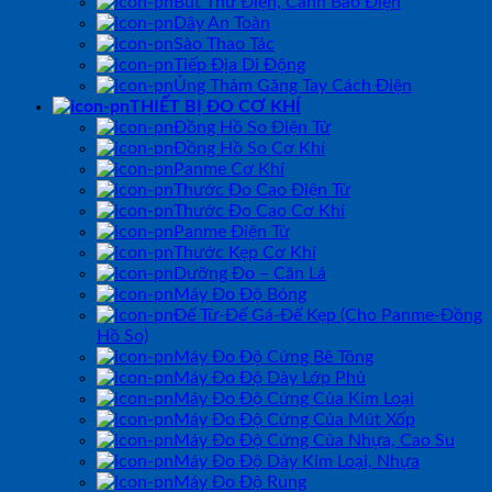
Bút Thử Điện, Cảnh Báo Điện
Dây An Toàn
Sào Thao Tác
Tiếp Địa Di Động
Ủng Thảm Găng Tay Cách Điện
THIẾT BỊ ĐO CƠ KHÍ
Đồng Hồ So Điện Tử
Đồng Hồ So Cơ Khí
Panme Cơ Khí
Thước Đo Cao Điện Tử
Thước Đo Cao Cơ Khí
Panme Điện Tử
Thước Kẹp Cơ Khí
Dưỡng Đo – Căn Lá
Máy Đo Độ Bóng
Đế Từ-Đế Gá-Đế Kẹp (Cho Panme-Đồng
Hồ So)
Máy Đo Độ Cứng Bê Tông
Máy Đo Độ Dày Lớp Phủ
Máy Đo Độ Cứng Của Kim Loại
Máy Đo Độ Cứng Của Mút Xốp
Máy Đo Độ Cứng Của Nhựa, Cao Su
Máy Đo Độ Dày Kim Loại, Nhựa
Máy Đo Độ Rung