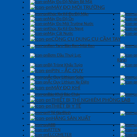
Máy Đo Độ Nhám Bề Mặt
MÁY ĐO MÔI TRƯỜNG
Khúc Xạ Kế Đo Độ Mặn
Máy Đo Độ Ồn
Máy Đo Môi Trường Nước
Khúc Xạ Kế Đo Ngọt
Máy Cất Nước
CÔNG CỤ DỤNG CỤ CẦM TAY
Ren Taro-Bàn Ren-Mũi Ren
Bơm Dầu Thuỷ Lực
Răng)
Bộ Tròng Khẩu Tuýp
PIN – ẮC QUY
Ắc Quy Lithium Solar
Ắc Quy Lithium Xe Điện
MÁY ĐO KHÍ
Báo Khói Báo Cháy
THIẾT BỊ THÍ NGHIỆM PHÒNG LAB
THIẾT BỊ Y TẾ
Y Tế Gia Đình
HÃNG SẢN XUẤT
ABB
ATTEN
ELCOMETER