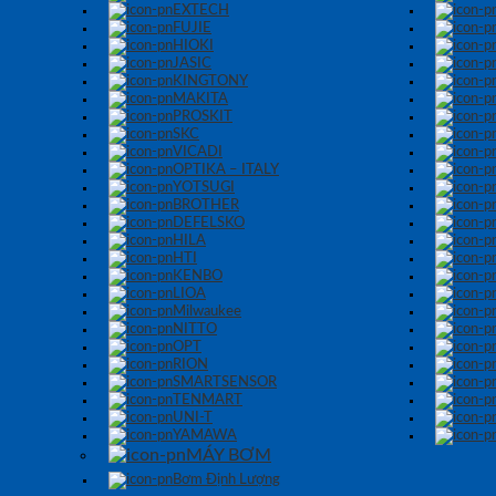
EXTECH
FUJIE
HIOKI
JASIC
KINGTONY
MAKITA
PROSKIT
SKC
VICADI
OPTIKA – ITALY
YOTSUGI
BROTHER
DEFELSKO
HILA
HTI
KENBO
LIOA
Milwaukee
NITTO
OPT
RION
SMARTSENSOR
TENMART
UNI-T
YAMAWA
MÁY BƠM
Bơm Định Lượng