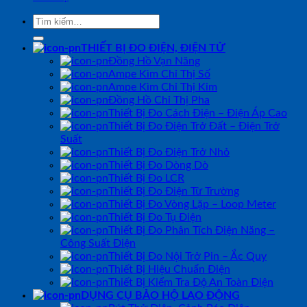
Tìm
kiếm:
THIẾT BỊ ĐO ĐIỆN, ĐIỆN TỬ
Đồng Hồ Vạn Năng
Ampe Kìm Chỉ Thị Số
Ampe Kìm Chỉ Thị Kim
Đồng Hồ Chỉ Thị Pha
Thiết Bị Đo Cách Điện – Điện Áp Cao
Thiết Bị Đo Điện Trở Đất – Điện Trở
Suất
Thiết Bị Đo Điện Trở Nhỏ
Thiết Bị Đo Dòng Dò
Thiết Bị Đo LCR
Thiết Bị Đo Điện Từ Trường
Thiết Bị Đo Vòng Lặp – Loop Meter
Thiết Bị Đo Tụ Điện
Thiết Bị Đo Phân Tích Điện Năng –
Công Suất Điện
Thiết Bị Đo Nội Trở Pin – Ắc Quy
Thiết Bị Hiệu Chuẩn Điện
Thiết Bị Kiểm Tra Độ An Toàn Điện
DỤNG CỤ BẢO HỘ LAO ĐỘNG