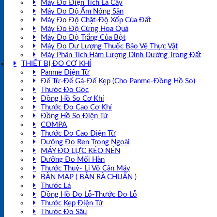
Máy Đo Điện Tích Lá Cây
Máy Đo Độ Ẩm Nông Sản
Máy Đo Độ Chặt-Độ Xốp Của Đất
Máy Đo Độ Cứng Hoa Quả
Máy Đo Độ Trắng Của Bột
Máy Đo Dư Lượng Thuốc Bảo Vệ Thực Vật
Máy Phân Tích Hàm Lượng Dinh Dưỡng Trong Đất
THIẾT BỊ ĐO CƠ KHÍ
Panme Điện Tử
Đế Từ-Đế Gá-Đế Kẹp (Cho Panme-Đồng Hồ So)
Thước Đo Góc
Đồng Hồ So Cơ Khí
Thước Đo Cao Cơ Khí
Đồng Hồ So Điện Tử
COMPA
Thước Đo Cao Điện Tử
Dưỡng Đo Ren Trong Ngoài
MÁY ĐO LỰC KÉO NÉN
Dưỡng Đo Mối Hàn
Thước Thuỷ- Li Vô Cân Máy
BÀN MAP ( BÀN RÀ CHUẨN )
Thước Lá
Đồng Hồ Đo Lỗ-Thước Đo Lỗ
Thước Kẹp Điện Tử
Thước Đo Sâu