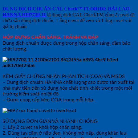
DUNG DỊCH CHUẨN CAL Check™ FLORIDE DẢI CAO
HANNA HI97739-11
là dung dịch CAL CheckTM gồm 2 cuvet đã
chứa sẵn dung dịch chuẩn, 1 ống cuvet để zero và 1 ống cuvet với
giá trị chuẩn
HỘP ĐỰNG CHẮN SÁNG, TRÁNH VA ĐẬP
Dung dịch chuẩn được đựng trong hộp chắn sáng, đảm bảo
chất lượng.
KÈM GIẤY CHỨNG NHẬN PHÂN TÍCH (COA) VÀ MSDS
– Dung dịch chuẩn HANNA chất lượng cao được sản xuất tại
nhà máy tiên tiến sử dụng hóa chất tinh khiết trong một môi
trường kiểm soát nhiệt độ
– Được cung cấp kèm COA trong mỗi hộp.
SỬ DỤNG ĐƠN GIẢN VÀ NHANH CHÓNG
1. Lấy 2 cuvet ra khỏi hộp chắn sáng.
2. Dùng tay cầm ở nắp đen, không mở nắp, dùng khăn lau