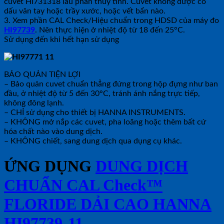
cuvet HI731318 lau phần thủy tinh. Cuvet không được có
dấu vân tay hoặc trầy xước, hoặc vết bẩn nào.
3. Xem phần CAL Check/Hiệu chuẩn trong HDSD của máy đo
HI97739
. Nên thực hiện ở nhiệt độ từ 18 đến 25°C.
Sử dụng đến khi hết hạn sử dụng
BẢO QUẢN TIỆN LỢI
– Bảo quản cuvet chuẩn thẳng đứng trong hộp đựng như ban
đầu, ở nhiệt độ từ 5 đến 30°C, tránh ánh nắng trực tiếp,
không đông lạnh.
– CHỈ sử dụng cho thiết bị HANNA INSTRUMENTS.
– KHÔNG mở nắp các cuvet, pha loãng hoặc thêm bất cứ
hóa chất nào vào dung dịch.
– KHÔNG chiết, sang dung dịch qua dụng cụ khác.
ỨNG DỤNG
DUNG DỊCH
CHUẨN CAL Check™
FLORIDE DẢI CAO HANNA
HI97739-11