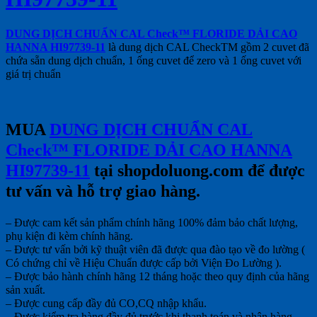
DUNG DỊCH CHUẨN CAL Check™ FLORIDE DẢI CAO
HANNA HI97739-11
là dung dịch CAL CheckTM gồm 2 cuvet đã
chứa sẵn dung dịch chuẩn, 1 ống cuvet để zero và 1 ống cuvet với
giá trị chuẩn
MUA
DUNG DỊCH CHUẨN CAL
Check™ FLORIDE DẢI CAO HANNA
HI97739-11
tại shopdoluong.com để được
tư vấn và hỗ trợ giao hàng.
– Được cam kết sản phẩm chính hãng 100% đảm bảo chất lượng,
phụ kiện đi kèm chính hãng.
– Được tư vấn bởi kỹ thuật viên đã được qua đào tạo về đo lường (
Có chứng chỉ về Hiệu Chuẩn được cấp bởi Viện Đo Lường ).
– Được bảo hành chính hãng 12 tháng hoặc theo quy định của hãng
sản xuất.
– Được cung cấp đầy đủ CO,CQ nhập khẩu.
– Được kiểm tra hàng đầy đủ trước khi thanh toán và nhận hàng.