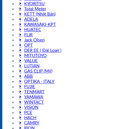
KYORITSU
Total Meter
KETT (Nhật Bản)
ADELA
KAWASAKI-KPT
HUATEC
FLIR
Jack Olsen
OPT
DER EE ( Đài Loan )
MITUTOYO
VALUE
LUTIAN
GAS CLIP (Mỹ)
ABB
OPTIKA - ITALY
FUJIE
TENMART
YAMAWA
WINTACT
VISION
PCE
HACH
CAMRY
RION