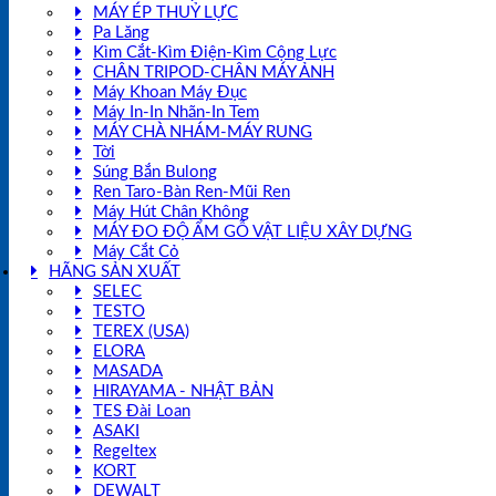
MÁY ÉP THUỶ LỰC
Pa Lăng
Kìm Cắt-Kìm Điện-Kìm Cộng Lực
CHÂN TRIPOD-CHÂN MÁY ẢNH
Máy Khoan Máy Đục
Máy In-In Nhãn-In Tem
MÁY CHÀ NHÁM-MÁY RUNG
Tời
Súng Bắn Bulong
Ren Taro-Bàn Ren-Mũi Ren
Máy Hút Chân Không
MÁY ĐO ĐỘ ẨM GỖ VẬT LIỆU XÂY DỰNG
Máy Cắt Cỏ
HÃNG SẢN XUẤT
SELEC
TESTO
TEREX (USA)
ELORA
MASADA
HIRAYAMA - NHẬT BẢN
TES Đài Loan
ASAKI
Regeltex
KORT
DEWALT