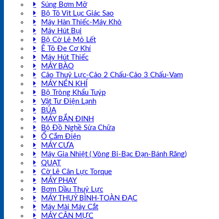
Súng Bơm Mỡ
Bộ Tô Vít Lục Giác Sao
Máy Hàn Thiếc-Máy Khò
Máy Hút Bụi
Bộ Cờ Lê Mỏ Lết
Ê Tô Đe Cơ Khí
Máy Hút Thiếc
MÁY BÀO
Cảo Thuỷ Lực-Cảo 2 Chấu-Cảo 3 Chấu-Vam
MÁY NÉN KHÍ
Bộ Tròng Khẩu Tuýp
Vật Tư Điện Lạnh
BÚA
MÁY BẮN ĐINH
Bộ Đồ Nghề Sửa Chữa
Ổ Cắm Điện
MÁY CƯA
Máy Gia Nhiệt ( Vòng Bi-Bạc Đạn-Bánh Răng)
QUẠT
Cờ Lê Cân Lực Torque
MÁY PHAY
Bơm Dầu Thuỷ Lực
MÁY THUỶ BÌNH-TOÀN ĐẠC
Máy Mài Máy Cắt
MÁY CÂN MỰC