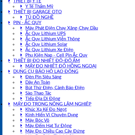
THIẾT BỊ Y TẾ
Y Tế Thẩm Mỹ
THIẾT BỊ GARAGE OTO
TỦ ĐỒ NGHỀ
PIN - ẮC QUY
Máy Phát Điện Chạy Xăng-Chạy Dầu
Ắc Quy Lithium UPS
Ắc Quy Lithium Viễn Thông
Ắc Quy Lithium Solar
Ắc Quy Lithium Xe Điện
Phụ Kiện Nạp - Cell Pin Ắc Quy
THIẾT BỊ ĐO NHIỆT ĐỘ-ĐỘ ẨM
MÁY ĐO NHIỆT ĐỘ HỒNG NGOẠI
DỤNG CỤ BẢO HỘ LAO ĐỘNG
Đèn Pin Siêu Sáng
Dây An Toàn
Bút Thử Điện, Cảnh Báo Điện
Sào Thao Tác
Tiếp Địa Di Động
MÁY ĐO TRONG NÔNG LÂM NGHIỆP
Khúc Xạ Kế Đo Ngọt
Kính Hiển Vi Chuyên Dụng
Máy Bóc Vỏ
Máy Đếm Hạt Tự Động
Máy Đo Chiều Cao Cây Đứng