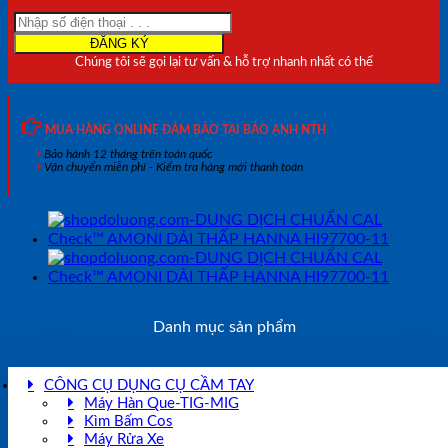
DẢI
CAO
HANNA
Chúng tôi sẽ gọi lại tư vấn & hỗ trợ nhanh nhất có thể
HI97739-
11
số
lượng
MUA HÀNG ONLINE ĐẢM BẢO TẠI BẢO ANH NTH
Bảo hành 12 tháng trên toàn quốc
Vận chuyển miễn phí - Kiểm tra hàng mới thanh toán
Danh mục sản phẩm
CÔNG CỤ DỤNG CỤ CẦM TAY
Máy Hàn Que-TIG-MIG
Kìm Bấm Cos
Máy Rửa Xe