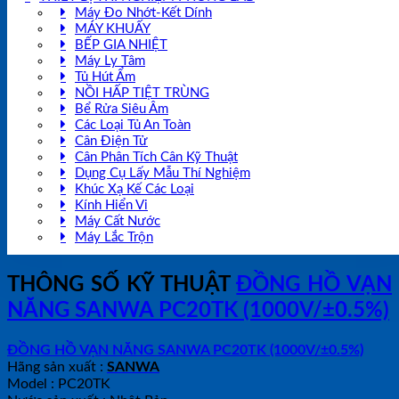
Máy Đo Nhớt-Kết Dính
MÁY KHUẤY
BẾP GIA NHIỆT
Máy Ly Tâm
Tủ Hút Ẩm
NỒI HẤP TIỆT TRÙNG
Bể Rửa Siêu Âm
Các Loại Tủ An Toàn
Cân Điện Tử
Cân Phân Tích Cân Kỹ Thuật
Dụng Cụ Lấy Mẫu Thí Nghiệm
Khúc Xạ Kế Các Loại
Kính Hiển Vi
Máy Cất Nước
Máy Lắc Trộn
THÔNG SỐ KỸ THUẬT
ĐỒNG HỒ VẠN
NĂNG SANWA PC20TK (1000V/±0.5%)
ĐỒNG HỒ VẠN NĂNG SANWA PC20TK (1000V/±0.5%)
Hãng sản xuất :
SANWA
Model : PC20TK