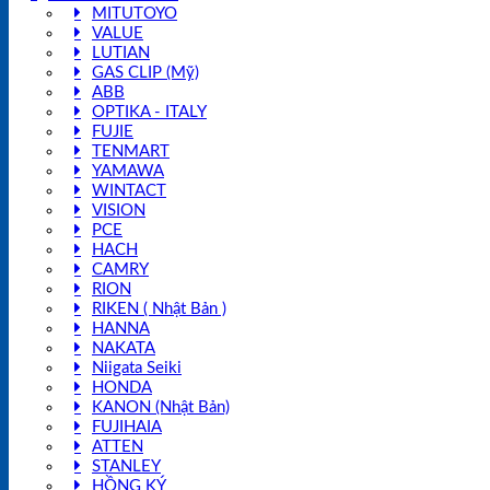
MITUTOYO
VALUE
LUTIAN
GAS CLIP (Mỹ)
ABB
OPTIKA - ITALY
FUJIE
TENMART
YAMAWA
WINTACT
VISION
PCE
HACH
CAMRY
RION
RIKEN ( Nhật Bản )
HANNA
NAKATA
Niigata Seiki
HONDA
KANON (Nhật Bản)
FUJIHAIA
ATTEN
STANLEY
HỒNG KÝ