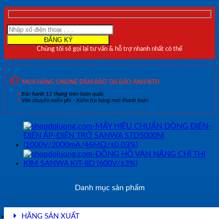
SANWA
PC20TK
(1000V/
±0.5%)
số
Chúng tôi sẽ gọi lại tư vấn & hỗ trợ nhanh nhất có thể
lượng
MUA HÀNG ONLINE ĐẢM BẢO TẠI BẢO ANH NTH
Bảo hành 12 tháng trên toàn quốc
Vận chuyển miễn phí - Kiểm tra hàng mới thanh toán
Danh mục sản phẩm
HÃNG SẢN XUẤT