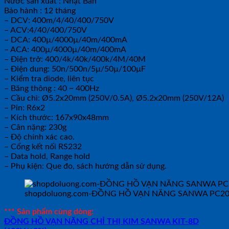
Nước sản xuất : Nhật Bản
Bảo hành : 12 tháng
– DCV: 400m/4/40/400/750V
– ACV:4/40/400/750V
– DCA: 400µ/4000µ/40m/400mA
– ACA: 400µ/4000µ/40m/400mA
– Điện trở: 400/4k/40k/400k/4M/40M
– Điện dung: 50n/500n/5µ/50µ/100µF
– Kiểm tra diode, liên tục
– Băng thông : 40 ~ 400Hz
– Cầu chì: Ø5.2x20mm (250V/0.5A), Ø5.2x20mm (250V/12A)
– Pin: R6x2
– Kích thước: 167x90x48mm
– Cân nặng: 230g
– Độ chính xác cao.
– Cổng kết nối RS232
– Data hold, Range hold
– Phụ kiện: Que đo, sách hướng dẫn sử dụng.
shopdoluong.com-ĐỒNG HỒ VẠN NĂNG SANWA PC20T
*** Sản phẩm cùng dòng:
ĐỒNG HỒ VẠN NĂNG CHỈ THỊ KIM SANWA KIT-8D