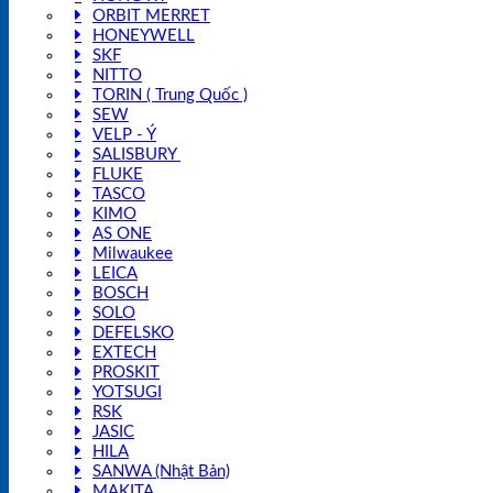
ORBIT MERRET
HONEYWELL
SKF
NITTO
TORIN ( Trung Quốc )
SEW
VELP - Ý
SALISBURY
FLUKE
TASCO
KIMO
AS ONE
Milwaukee
LEICA
BOSCH
SOLO
DEFELSKO
EXTECH
PROSKIT
YOTSUGI
RSK
JASIC
HILA
SANWA (Nhật Bản)
MAKITA