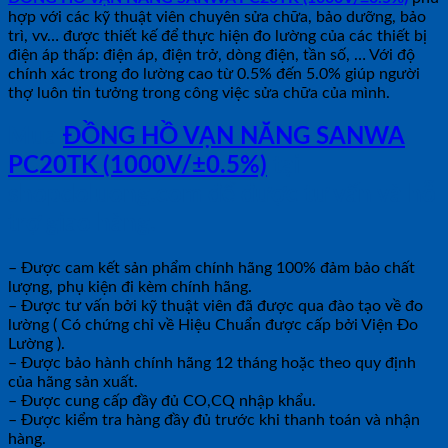
hợp với các kỹ thuật viên chuyên sửa chữa, bảo dưỡng, bảo
trì, vv… được thiết kế để thực hiện đo lường của các thiết bị
điện áp thấp: điện áp, điện trở, dòng điện, tần số, … Với độ
chính xác trong đo lường cao từ 0.5% đến 5.0% giúp người
thợ luôn tin tưởng trong công việc sửa chữa của mình.
Mua
ĐỒNG HỒ VẠN NĂNG SANWA
PC20TK (1000V/±0.5%)
tại
shopdoluong.com để được tư vấn và hỗ
trợ giao hàng.
– Được cam kết sản phẩm chính hãng 100% đảm bảo chất
lượng, phụ kiện đi kèm chính hãng.
– Được tư vấn bởi kỹ thuật viên đã được qua đào tạo về đo
lường ( Có chứng chỉ về Hiệu Chuẩn được cấp bởi Viện Đo
Lường ).
– Được bảo hành chính hãng 12 tháng hoặc theo quy định
của hãng sản xuất.
– Được cung cấp đầy đủ CO,CQ nhập khẩu.
– Được kiểm tra hàng đầy đủ trước khi thanh toán và nhận
hàng.