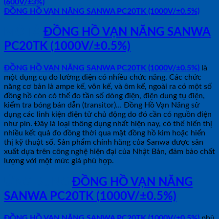
(600V/±3%)
ĐỒNG HỒ VẠN NĂNG SANWA PC20TK (1000V/±0.5%)
MÔ TẢ
ĐỒNG HỒ VẠN NĂNG SANWA
PC20TK (1000V/±0.5%)
ĐỒNG HỒ VẠN NĂNG SANWA PC20TK (1000V/±0.5%)
là
một dụng cụ đo lường điện có nhiều chức năng. Các chức
năng cơ bản là ampe kế, vôn kế, và ôm kế, ngoài ra có một số
đồng hồ còn có thể đo tần số dòng điện, điện dung tụ điện,
kiểm tra bóng bán dẫn (transitor)… Đồng Hồ Vạn Năng sử
dụng các linh kiện điện tử chủ động do đó cần có nguồn điện
như pin. Đây là loại thông dụng nhất hiện nay, có thể hiển thị
nhiều kết quả đo đồng thời qua mặt đồng hồ kim hoặc hiển
thị kỹ thuật số. Sản phẩm chính hãng của Sanwa được sản
xuất dựa trên công nghệ hiện đại của Nhật Bản, đảm bảo chất
lượng với một mức giá phù hợp.
ỨNG DỤNG
ĐỒNG HỒ VẠN NĂNG
SANWA PC20TK (1000V/±0.5%)
ĐỒNG HỒ VẠN NĂNG SANWA PC20TK (1000V/±0.5%)
phù