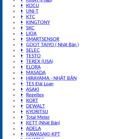
KIRAY (Pháp)
KOCU
UNI-T
KTC
KINGTONY
SKC
LIOA
SMARTSENSOR
GOOT TAIYO ( Nhật Bản )
SELEC
TESTO
TEREX (USA)
ELORA
MASADA
HIRAYAMA - NHẬT BẢN
TES Đài Loan
ASAKI
Regeltex
KORT
DEWALT
KYORITSU
Total Meter
KETT (Nhật Bản)
ADELA
KAWASAKI-KPT