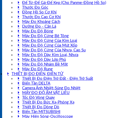
Đế Từ-Đế Gá-Đế Kẹp (Cho Panme-Đồng Hồ So)
Thước Đo Góc
Đồng Hồ So Cơ Khí
Thước Đo Cao Cơ Khí
Máy Đo Khoảng Cách
Dưỡng Đo - Căn Lá
Máy Đo Độ Bóng
Máy Đo Độ Cứng Bê Tông
Máy Đo Độ Cứng Của Kim Loại
Máy Đo Độ Cứng Của Mút Xốp
Máy Đo Độ Cứng Của Nhựa, Cao Su
Máy Đo Độ Dày Kim Loại, Nhựa
Máy Đo Độ Dày Lớp Phủ
Máy Đo Độ Nhám Bề Mặt
Máy Đo Độ Rung
THIẾT BỊ ĐO ĐIỆN, ĐIỆN TỬ
Thiết Bị Đo Điện Trở Đất - Điện Trở Suất
Biến Tần DELTA
Camera Ảnh Nhiệt-Súng Đo Nhiệt
MÁY ĐO ĐỘ ẨM VẬT LIỆU
Tốc Độ Vòng Quay
Thiết Bị Đo Bức Xạ-Phóng Xạ
Thiết Bị Đo Dòng Dò
Biến Tần MITSUBISHI
Máy Hiện Sóng-Oscilloscope