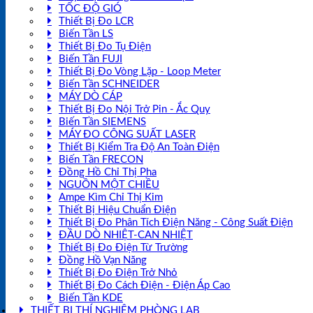
TỐC ĐỘ GIÓ
Thiết Bị Đo LCR
Biến Tần LS
Thiết Bị Đo Tụ Điện
Biến Tần FUJI
Thiết Bị Đo Vòng Lặp - Loop Meter
Biến Tần SCHNEIDER
MÁY DÒ CÁP
Thiết Bị Đo Nội Trở Pin - Ắc Quy
Biến Tần SIEMENS
MÁY ĐO CÔNG SUẤT LASER
Thiết Bị Kiểm Tra Độ An Toàn Điện
Biến Tần FRECON
Đồng Hồ Chỉ Thị Pha
NGUỒN MỘT CHIỀU
Ampe Kìm Chỉ Thị Kim
Thiết Bị Hiệu Chuẩn Điện
Thiết Bị Đo Phân Tích Điện Năng - Công Suất Điện
ĐẦU DÒ NHIỆT-CAN NHIỆT
Thiết Bị Đo Điện Từ Trường
Đồng Hồ Vạn Năng
Thiết Bị Đo Điện Trở Nhỏ
Thiết Bị Đo Cách Điện - Điện Áp Cao
Biến Tần KDE
THIẾT BỊ THÍ NGHIỆM PHÒNG LAB