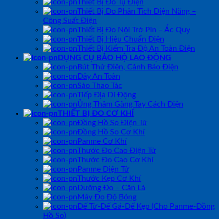
Thiết Bị Đo Tụ Điện
Thiết Bị Đo Phân Tích Điện Năng –
Công Suất Điện
Thiết Bị Đo Nội Trở Pin – Ắc Quy
Thiết Bị Hiệu Chuẩn Điện
Thiết Bị Kiểm Tra Độ An Toàn Điện
DỤNG CỤ BẢO HỘ LAO ĐỘNG
Bút Thử Điện, Cảnh Báo Điện
Dây An Toàn
Sào Thao Tác
Tiếp Địa Di Động
Ủng Thảm Găng Tay Cách Điện
THIẾT BỊ ĐO CƠ KHÍ
Đồng Hồ So Điện Tử
Đồng Hồ So Cơ Khí
Panme Cơ Khí
Thước Đo Cao Điện Tử
Thước Đo Cao Cơ Khí
Panme Điện Tử
Thước Kẹp Cơ Khí
Dưỡng Đo – Căn Lá
Máy Đo Độ Bóng
Đế Từ-Đế Gá-Đế Kẹp (Cho Panme-Đồng
Hồ So)