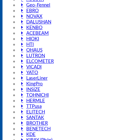
Geo-Fennel
EBRO
NOVAX
DALUSHAN
KENBO
ACEBEAM
HIOKI
HTI
OHAUS
LUTRON
ELCOMETER
VICADI
YATO
LaserLiner
KingPro
INSIZE
TOHNICHI
HERMLE
TTPusa
ELITECH
SANTAK
BROTHER
BENETECH
KDE