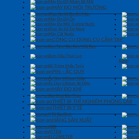
Máy Đo Độ Nhám Bề Mặt
MÁY ĐO MÔI TRƯỜNG
Khúc Xạ Kế Đo Độ Mặn
Máy Đo Độ Ồn
Máy Đo Môi Trường Nước
Khúc Xạ Kế Đo Ngọt
Máy Cất Nước
CÔNG CỤ DỤNG CỤ CẦM TAY
Ren Taro-Bàn Ren-Mũi Ren
Bơm Dầu Thuỷ Lực
Răng)
Bộ Tròng Khẩu Tuýp
PIN – ẮC QUY
Ắc Quy Lithium Solar
Ắc Quy Lithium Xe Điện
MÁY ĐO KHÍ
Báo Khói Báo Cháy
THIẾT BỊ THÍ NGHIỆM PHÒNG LAB
THIẾT BỊ Y TẾ
Y Tế Gia Đình
HÃNG SẢN XUẤT
ABB
ATTEN
ELCOMETER