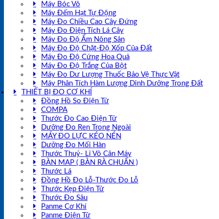
Máy Bóc Vỏ
Máy Đếm Hạt Tự Động
Máy Đo Chiều Cao Cây Đứng
Máy Đo Điện Tích Lá Cây
Máy Đo Độ Ẩm Nông Sản
Máy Đo Độ Chặt-Độ Xốp Của Đất
Máy Đo Độ Cứng Hoa Quả
Máy Đo Độ Trắng Của Bột
Máy Đo Dư Lượng Thuốc Bảo Vệ Thực Vật
Máy Phân Tích Hàm Lượng Dinh Dưỡng Trong Đất
THIẾT BỊ ĐO CƠ KHÍ
Đồng Hồ So Điện Tử
COMPA
Thước Đo Cao Điện Tử
Dưỡng Đo Ren Trong Ngoài
MÁY ĐO LỰC KÉO NÉN
Dưỡng Đo Mối Hàn
Thước Thuỷ- Li Vô Cân Máy
BÀN MAP ( BÀN RÀ CHUẨN )
Thước Lá
Đồng Hồ Đo Lỗ-Thước Đo Lỗ
Thước Kẹp Điện Tử
Thước Đo Sâu
Panme Cơ Khí
Panme Điện Tử