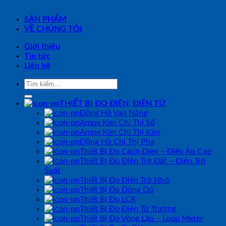
SẢN PHẨM
VỀ CHÚNG TÔI
Giới thiệu
Tin tức
Liên hệ
Tìm
kiếm:
THIẾT BỊ ĐO ĐIỆN, ĐIỆN TỬ
Đồng Hồ Vạn Năng
Ampe Kìm Chỉ Thị Số
Ampe Kìm Chỉ Thị Kim
Đồng Hồ Chỉ Thị Pha
Thiết Bị Đo Cách Điện – Điện Áp Cao
Thiết Bị Đo Điện Trở Đất – Điện Trở
Suất
Thiết Bị Đo Điện Trở Nhỏ
Thiết Bị Đo Dòng Dò
Thiết Bị Đo LCR
Thiết Bị Đo Điện Từ Trường
Thiết Bị Đo Vòng Lặp – Loop Meter