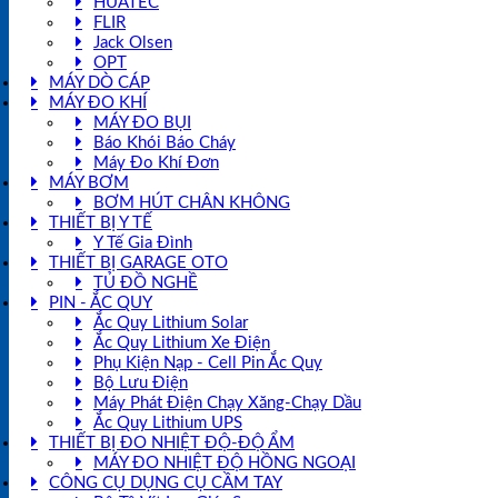
HUATEC
FLIR
Jack Olsen
OPT
MÁY DÒ CÁP
MÁY ĐO KHÍ
MÁY ĐO BỤI
Báo Khói Báo Cháy
Máy Đo Khí Đơn
MÁY BƠM
BƠM HÚT CHÂN KHÔNG
THIẾT BỊ Y TẾ
Y Tế Gia Đình
THIẾT BỊ GARAGE OTO
TỦ ĐỒ NGHỀ
PIN - ẮC QUY
Ắc Quy Lithium Solar
Ắc Quy Lithium Xe Điện
Phụ Kiện Nạp - Cell Pin Ắc Quy
Bộ Lưu Điện
Máy Phát Điện Chạy Xăng-Chạy Dầu
Ắc Quy Lithium UPS
THIẾT BỊ ĐO NHIỆT ĐỘ-ĐỘ ẨM
MÁY ĐO NHIỆT ĐỘ HỒNG NGOẠI
CÔNG CỤ DỤNG CỤ CẦM TAY