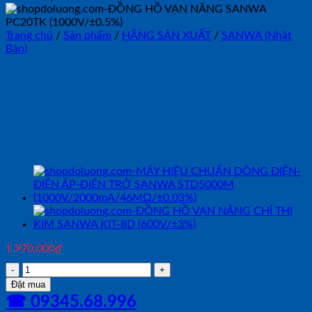
Trang chủ
/
Sản phẩm
/
HÃNG SẢN XUẤT
/
SANWA (Nhật
Bản)
ĐỒNG HỒ VẠN NĂNG
SANWA PC20TK (1000V/
±0.5%)
1,970,000
₫
ĐỒNG
HỒ
Đặt mua
VẠN
☎ 09345.68.996
NĂNG