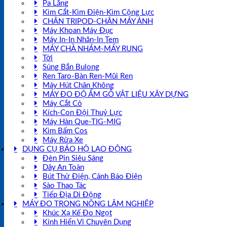
Pa Lăng
Kìm Cắt-Kìm Điện-Kìm Cộng Lực
CHÂN TRIPOD-CHÂN MÁY ẢNH
Máy Khoan Máy Đục
Máy In-In Nhãn-In Tem
MÁY CHÀ NHÁM-MÁY RUNG
Tời
Súng Bắn Bulong
Ren Taro-Bàn Ren-Mũi Ren
Máy Hút Chân Không
MÁY ĐO ĐỘ ẨM GỖ VẬT LIỆU XÂY DỰNG
Máy Cắt Cỏ
Kích-Con Đội Thuỷ Lực
Máy Hàn Que-TIG-MIG
Kìm Bấm Cos
Máy Rửa Xe
DỤNG CỤ BẢO HỘ LAO ĐỘNG
Đèn Pin Siêu Sáng
Dây An Toàn
Bút Thử Điện, Cảnh Báo Điện
Sào Thao Tác
Tiếp Địa Di Động
MÁY ĐO TRONG NÔNG LÂM NGHIỆP
Khúc Xạ Kế Đo Ngọt
Kính Hiển Vi Chuyên Dụng