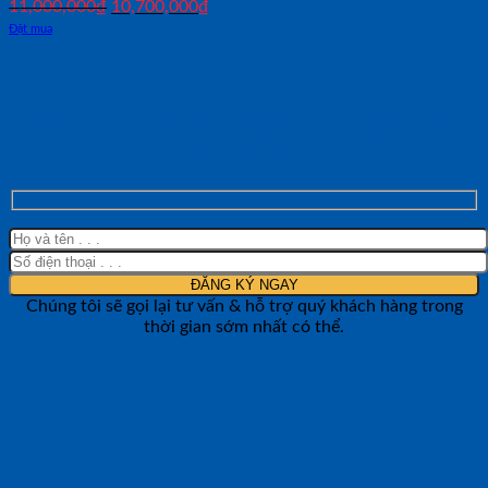
Giá
Giá
11,000,000
₫
10,700,000
₫
gốc
hiện
Đặt mua
là:
tại
11,000,000₫.
là:
10,700,000₫.
NHẬN TƯ VẤN NHANH TỪ SHOP ĐO
LƯỜNG
Chúng tôi sẽ gọi lại tư vấn & hỗ trợ quý khách hàng trong
thời gian sớm nhất có thể.