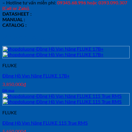
– Hotline tư vấn miễn phí:
09345.68.996 hoặc 0393.090.307
(Call or Zalo).
DATASHEET :
MANUAL :
CATALOG :
Sản phẩm tương tự
FLUKE
Đồng Hồ Vạn Năng FLUKE 17B+
3,850,000
₫
Đặt mua
FLUKE
Đồng Hồ Vạn Năng FLUKE 115 True RMS
5,650,000
₫