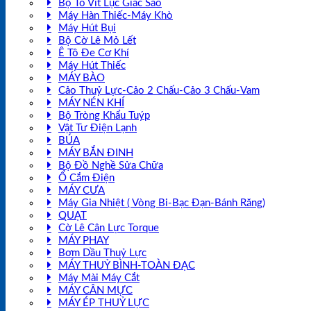
Bộ Tô Vít Lục Giác Sao
Máy Hàn Thiếc-Máy Khò
Máy Hút Bụi
Bộ Cờ Lê Mỏ Lết
Ê Tô Đe Cơ Khí
Máy Hút Thiếc
MÁY BÀO
Cảo Thuỷ Lực-Cảo 2 Chấu-Cảo 3 Chấu-Vam
MÁY NÉN KHÍ
Bộ Tròng Khẩu Tuýp
Vật Tư Điện Lạnh
BÚA
MÁY BẮN ĐINH
Bộ Đồ Nghề Sửa Chữa
Ổ Cắm Điện
MÁY CƯA
Máy Gia Nhiệt ( Vòng Bi-Bạc Đạn-Bánh Răng)
QUẠT
Cờ Lê Cân Lực Torque
MÁY PHAY
Bơm Dầu Thuỷ Lực
MÁY THUỶ BÌNH-TOÀN ĐẠC
Máy Mài Máy Cắt
MÁY CÂN MỰC
MÁY ÉP THUỶ LỰC