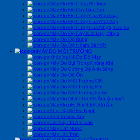
Máy Đo Độ Cứng Bê Tông
Máy Đo Độ Dày Lớp Phủ
Máy Đo Độ Cứng Của Kim Loại
Máy Đo Độ Cứng Của Mút Xốp
Máy Đo Độ Cứng Của Nhựa, Cao Su
Máy Đo Độ Dày Kim Loại, Nhựa
Máy Đo Độ Rung
Máy Đo Độ Nhám Bề Mặt
MÁY ĐO MÔI TRƯỜNG
Khúc Xạ Kế Đo Độ Mặn
Máy Đo Bụi Trong Không Khí
Máy Đo Cường Độ Ánh Sáng
Máy Đo Độ Ồn
Máy Đo Môi Trường Đất
Máy Đo Môi Trường Khí
Máy Đo Môi Trường Nước
Máy Đo Nhiệt Độ-Độ Ẩm-Áp Suất
Máy Đo pH-Nhiệt Độ-Độ Ẩm
Khúc Xạ Kế Đo Ngọt
Bể Rửa Siêu Âm
Các Loại Tủ An Toàn
Máy Cất Nước
Máy Lắc Trộn