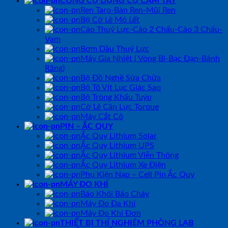
CÔNG CỤ DỤNG CỤ CẦM TAY
Ren Taro-Bàn Ren-Mũi Ren
Bộ Cờ Lê Mỏ Lết
Cảo Thuỷ Lực-Cảo 2 Chấu-Cảo 3 Chấu-
Vam
Bơm Dầu Thuỷ Lực
Máy Gia Nhiệt ( Vòng Bi-Bạc Đạn-Bánh
Răng)
Bộ Đồ Nghề Sửa Chữa
Bộ Tô Vít Lục Giác Sao
Bộ Tròng Khẩu Tuýp
Cờ Lê Cân Lực Torque
Máy Cắt Cỏ
PIN – ẮC QUY
Ắc Quy Lithium Solar
Ắc Quy Lithium UPS
Ắc Quy Lithium Viễn Thông
Ắc Quy Lithium Xe Điện
Phụ Kiện Nạp – Cell Pin Ắc Quy
MÁY ĐO KHÍ
Báo Khói Báo Cháy
Máy Đo Đa Khí
Máy Đo Khí Đơn
THIẾT BỊ THÍ NGHIỆM PHÒNG LAB