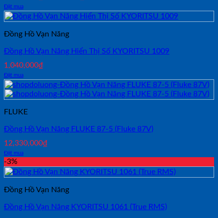
gốc
hiện
Đặt mua
là:
tại
1,800,000₫.
là:
1,650,000₫.
Đồng Hồ Vạn Năng
Đồng Hồ Vạn Năng Hiển Thị Số KYORITSU 1009
1,040,000
₫
Đặt mua
FLUKE
Đồng Hồ Vạn Năng FLUKE 87-5 (Fluke 87V)
12,330,000
₫
Đặt mua
-3%
Đồng Hồ Vạn Năng
Đồng Hồ Vạn Năng KYORITSU 1061 (True RMS)