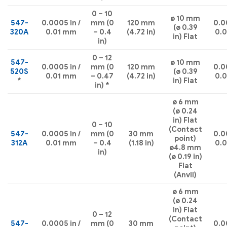
0 – 10
ø 10 mm
547-
0.0005 in /
mm (0
120 mm
0.00
(ø 0.39
320A
0.01 mm
– 0.4
(4.72 in)
0.
in) Flat
in)
0 – 12
547-
ø 10 mm
0.0005 in /
mm (0
120 mm
0.00
520S
(ø 0.39
0.01 mm
– 0.47
(4.72 in)
0.
*
in) Flat
in) *
ø 6 mm
(ø 0.24
in) Flat
0 – 10
(Contact
547-
0.0005 in /
mm (0
30 mm
0.00
point)
312A
0.01 mm
– 0.4
(1.18 in)
0.
ø4.8 mm
in)
(ø 0.19 in)
Flat
(Anvil)
ø 6 mm
(ø 0.24
in) Flat
0 – 12
(Contact
547-
0.0005 in /
mm (0
30 mm
0.00