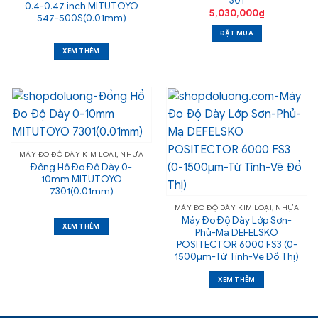
301
0.4-0.47 inch MITUTOYO
5,030,000
₫
547-500S(0.01mm)
ĐẶT MUA
XEM THÊM
MÁY ĐO ĐỘ DÀY KIM LOẠI, NHỰA
Đồng Hồ Đo Độ Dày 0-
10mm MITUTOYO
7301(0.01mm)
MÁY ĐO ĐỘ DÀY KIM LOẠI, NHỰA
Máy Đo Độ Dày Lớp Sơn-
XEM THÊM
Phủ-Mạ DEFELSKO
POSITECTOR 6000 FS3 (0-
1500µm-Từ Tính-Vẽ Đồ Thị)
XEM THÊM