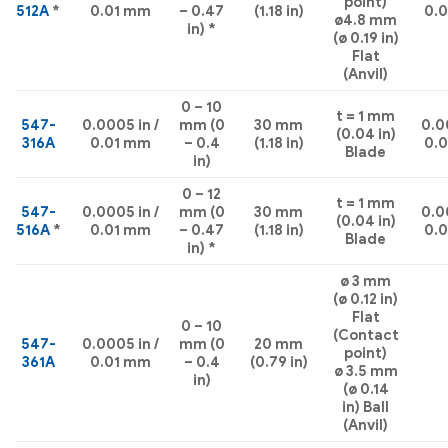
point)
512A
*
0.01 mm
– 0.47
(1.18 in)
0.
ø4.8 mm
in) *
(ø 0.19 in)
Flat
(Anvil)
0 – 10
t = 1 mm
547-
0.0005 in /
mm (0
30 mm
0.00
(0.04 in)
316A
0.01 mm
– 0.4
(1.18 in)
0.
Blade
in)
0 – 12
t = 1 mm
547-
0.0005 in /
mm (0
30 mm
0.00
(0.04 in)
516A
*
0.01 mm
– 0.47
(1.18 in)
0.
Blade
in) *
ø 3 mm
(ø 0.12 in)
Flat
0 – 10
(Contact
547-
0.0005 in /
mm (0
20 mm
point)
361A
0.01 mm
– 0.4
(0.79 in)
ø 3.5 mm
in)
(ø 0.14
in) Ball
(Anvil)