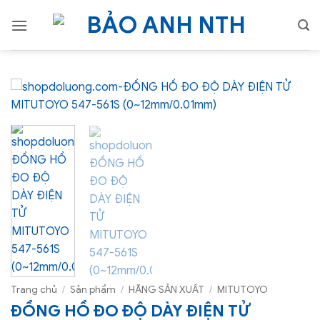
Bỏ
qua
nội
dung
Trang chủ
/
Sản phẩm
/
HÃNG SẢN XUẤT
/
MITUTOYO
ĐỒNG HỒ ĐO ĐỘ DÀY ĐIỆN TỬ