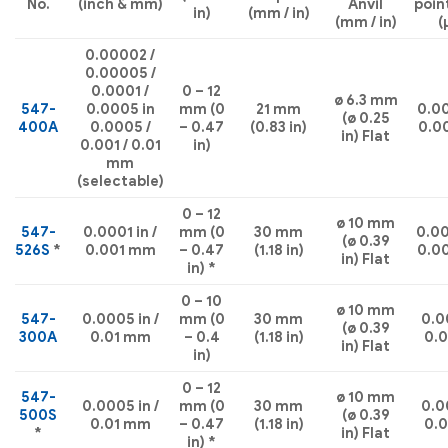
No.
(inch & mm)
Anvil
point
in)
(mm / in)
(mm / in)
(
0.00002 /
0.00005 /
0.0001 /
0 – 12
ø 6.3 mm
547-
0.0005 in
mm (0
21 mm
0.00
(ø 0.25
400A
0.0005 /
– 0.47
(0.83 in)
0.0
in) Flat
0.001 / 0.01
in)
mm
(selectable)
0 – 12
ø 10 mm
547-
0.0001 in /
mm (0
30 mm
0.00
(ø 0.39
526S
*
0.001 mm
– 0.47
(1.18 in)
0.0
in) Flat
in) *
0 – 10
ø 10 mm
547-
0.0005 in /
mm (0
30 mm
0.00
(ø 0.39
300A
0.01 mm
– 0.4
(1.18 in)
0.
in) Flat
in)
0 – 12
547-
ø 10 mm
0.0005 in /
mm (0
30 mm
0.00
500S
(ø 0.39
0.01 mm
– 0.47
(1.18 in)
0.
*
in) Flat
in) *