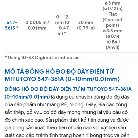
ø 3 mm
(ø 0.12 in)
Flat
0 – 12
(Contact
547-
0.0005 in /
mm (0
20 mm
point)
561S
*
0.01 mm
– 0.47
(0.79 in)
ø 3.5 mm
in) *
(ø 0.14
in) Ball
(Anvil)
* Using ID-SX Digimatic indicator
MÔ TẢ
ĐỒNG HỒ ĐO ĐỘ DÀY ĐIỆN TỬ
MITUTOYO 547-361A (0~10mm/0.01mm)
ĐỒNG HỒ ĐO ĐỘ DÀY ĐIỆN TỬ MITUTOYO 547-361A
(0~10mm/0.01mm)
là dụng cụ chuyên dùng đo độ dày
của sản phẩm như màng PE, Nilong, Giấy, Bìa các tông
sắt thép, gỗ vv… có độ dày mỏng nhưng lại yêu cầu có
độ chính xác cao. Sản phẩm thiết kế tiện dụng và được
gia công sản xuất theo tiêu chuẩn cao với vật liệu sản
xuất cao cấp tránh tình trạng hoen rỉ bong tróc và bền