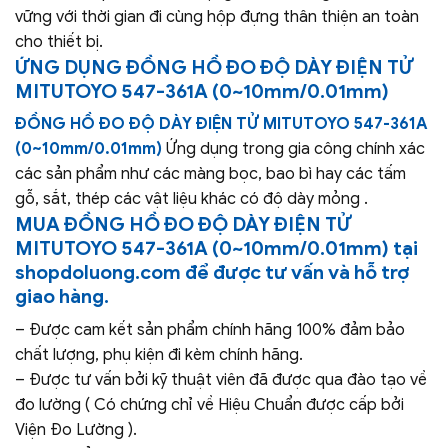
vững với thời gian đi cùng hộp đựng thân thiện an toàn
cho thiết bị.
ỨNG DỤNG
ĐỒNG HỒ ĐO ĐỘ DÀY ĐIỆN TỬ
MITUTOYO 547-361A (0~10mm/0.01mm)
ĐỒNG HỒ ĐO ĐỘ DÀY ĐIỆN TỬ MITUTOYO 547-361A
(0~10mm/0.01mm)
Ứng dụng trong gia công chính xác
các sản phẩm như các màng bọc, bao bì hay các tấm
gỗ, sắt, thép các vật liệu khác có độ dày mỏng .
MUA
ĐỒNG HỒ ĐO ĐỘ DÀY ĐIỆN TỬ
MITUTOYO 547-361A (0~10mm/0.01mm)
tại
shopdoluong.com để được tư vấn và hỗ trợ
giao hàng.
– Được cam kết sản phẩm chính hãng 100% đảm bảo
chất lượng, phụ kiện đi kèm chính hãng.
– Được tư vấn bởi kỹ thuật viên đã được qua đào tạo về
đo lường ( Có chứng chỉ về Hiệu Chuẩn được cấp bởi
Viện Đo Lường ).