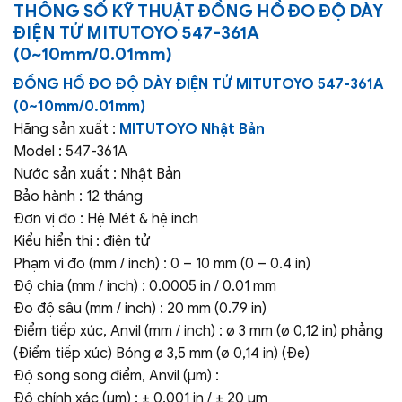
THÔNG SỐ KỸ THUẬT
ĐỒNG HỒ ĐO ĐỘ DÀY
ĐIỆN TỬ MITUTOYO 547-361A
(0~10mm/0.01mm)
ĐỒNG HỒ ĐO ĐỘ DÀY ĐIỆN TỬ MITUTOYO 547-361A
(0~10mm/0.01mm)
Hãng sản xuất :
MITUTOYO Nhật Bản
Model : 547-361A
Nước sản xuất : Nhật Bản
Bảo hành : 12 tháng
Đơn vị đo : Hệ Mét & hệ inch
Kiểu hiển thị : điện tử
Phạm vi đo (mm / inch) :
0 – 10 mm (0 – 0.4 in)
Độ chia (mm / inch) : 0.0005 in / 0.01 mm
Đo độ sâu (mm / inch) :
20 mm (0.79 in)
Điểm tiếp xúc, Anvil (mm / inch) : ø 3 mm (ø 0,12 in) phẳng
(Điểm tiếp xúc) Bóng ø 3,5 mm (ø 0,14 in) (Đe)
Độ song song điểm, Anvil (μm) :
Độ chính xác (µm) :
± 0.001 in / ± 20 μm