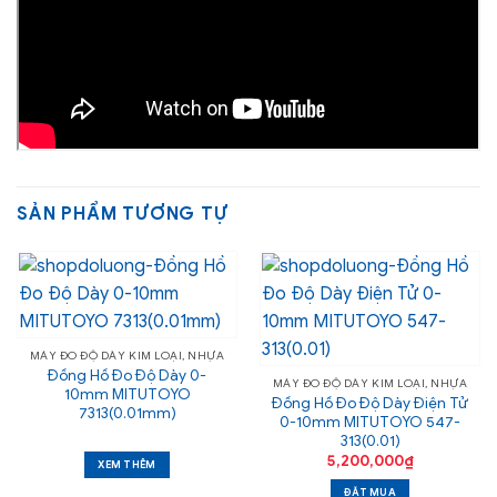
SẢN PHẨM TƯƠNG TỰ
MÁY ĐO ĐỘ DÀY KIM LOẠI, NHỰA
Đồng Hồ Đo Độ Dày 0-
MÁY ĐO ĐỘ DÀY KIM LOẠI, NHỰA
10mm MITUTOYO
Đồng Hồ Đo Độ Dày Điện Tử
7313(0.01mm)
0-10mm MITUTOYO 547-
313(0.01)
5,200,000
₫
XEM THÊM
ĐẶT MUA