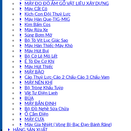
MÁY ĐO ĐỘ ẨM GỖ VẬT LIỆU XÂY DỰNG
Máy Cắt Cỏ
Kích-Con Đội Thuỷ Lực
Máy Hàn Que-TIG-MIG
Kìm Bấm Cos
Máy Rửa Xe
Súng Bơm Mỡ
Bộ Tô Vít Lục Giác Sao
Máy Hàn Thiếc-Máy Khò
Máy Hút Bụi
Bộ Cờ Lê Mỏ Lết
Ê Tô Đe Cơ Khí
Máy Hút Thiếc
MÁY BÀO
Cảo Thuỷ Lực-Cảo 2 Chấu-Cảo 3 Chấu-Vam
MÁY NÉN KHÍ
Bộ Tròng Khẩu Tuýp
Vật Tư Điện Lạnh
BÚA
MÁY BẮN ĐINH
Bộ Đồ Nghề Sửa Chữa
Ổ Cắm Điện
MÁY CƯA
Máy Gia Nhiệt ( Vòng Bi-Bạc Đạn-Bánh Răng)
HÃNG SẢN XUẤT