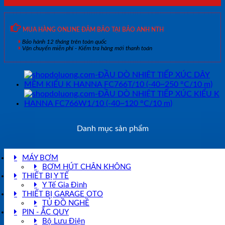
MUA HÀNG ONLINE ĐẢM BẢO TẠI BẢO ANH NTH
Bảo hành 12 tháng trên toàn quốc
Vận chuyển miễn phí - Kiểm tra hàng mới thanh toán
Danh mục sản phẩm
MÁY BƠM
BƠM HÚT CHÂN KHÔNG
THIẾT BỊ Y TẾ
Y Tế Gia Đình
THIẾT BỊ GARAGE OTO
TỦ ĐỒ NGHỀ
PIN - ẮC QUY
Bộ Lưu Điện