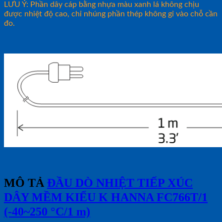
LƯU Ý: Phần dây cáp bằng nhựa màu xanh lá không chịu
được nhiệt độ cao, chỉ nhúng phần thép không gỉ vào chỗ cần
đo.
MÔ TẢ
ĐẦU DÒ NHIỆT TIẾP XÚC
DÂY MỀM KIỂU K HANNA FC766T/1
(-40~250 °C/1 m)