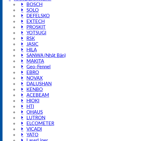
BOSCH
SOLO
DEFELSKO
EXTECH
PROSKIT
YOTSUGI
RSK
JASIC
HILA
SANWA (Nhật Bản)
MAKITA
Geo-Fennel
EBRO
NOVAX
DALUSHAN
KENBO
ACEBEAM
HIOKI
HTI
OHAUS
LUTRON
ELCOMETER
VICADI
YATO
LaserLiner