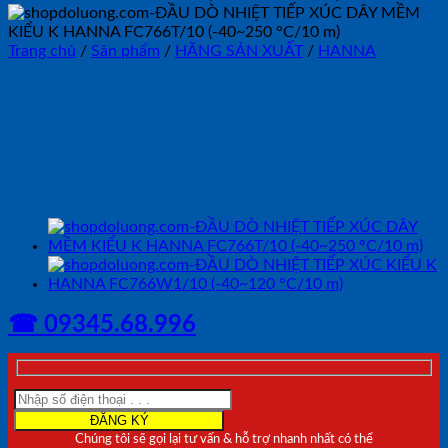
Trang chủ
/
Sản phẩm
/
HÃNG SẢN XUẤT
/
HANNA
ĐẦU DÒ NHIỆT TIẾP XÚC
DÂY MỀM KIỂU K HANNA
FC766T/1 (-40~250 °C/1 m)
☎ 09345.68.996
Chúng tôi sẽ gọi lại tư vấn & hỗ trợ nhanh nhất có thể