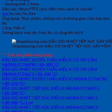
– Đường kính 1.9mm
Dây cáp: Nhựa PTFE cách điện/màu xanh lá cây/dài
1m
,3m,5m,7m,10m
Ứng dụng: Thực phẩm, những nơi có không gian chật hẹp khó
đo.
Cổng: Kiểu K
Tương thích máy đo: Máy đo có cổng kết nối K
shopdoluong.com-ĐẦU DÒ NHIỆT TIẾP XÚC DÂY MỀM K
*** Các sản phẩm cùng dòng:
ĐẦU DÒ NHIỆT XUYÊN THẤU KIỂU K CÓ TAY CẦM
HANNA FC766PW (-50~300 °C)
ĐẦU DÒ NHIỆT XUYÊN THẤU KIỂU K CÓ TAY CẦM
HANNA FC766C1 (-50~300 °C)
ĐẦU DÒ NHIỆT XUYÊN THẤU KIỂU K HANNA FC766TR2
(-40~250 °C)
ĐẦU DÒ NHIỆT TIẾP XÚC KIỂU K HANNA FC766PC1
(-40~300 °C)
ĐẦU DÒ NHIỆT TIẾP XÚC KIỂU K HANNA FC766F/1
(-40~400 °C/1 m)
ĐẦU DÒ NHIỆT TIẾP XÚC KIỂU K HANNA FC766F/3
(-40~400 °C/3 m)