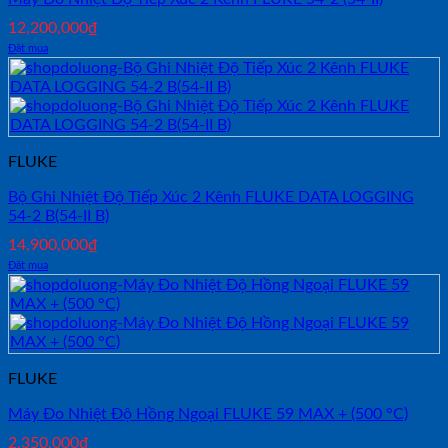
12,200,000
₫
Đặt mua
FLUKE
Bộ Ghi Nhiệt Độ Tiếp Xúc 2 Kênh FLUKE DATA LOGGING
54-2 B(54-II B)
14,900,000
₫
Đặt mua
FLUKE
Máy Đo Nhiệt Độ Hồng Ngoại FLUKE 59 MAX + (500 °C)
2,350,000
₫