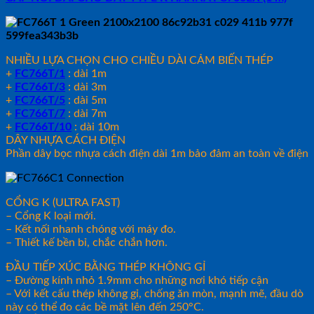
NHIỀU LỰA CHỌN CHO CHIỀU DÀI CẢM BIẾN THÉP
+
FC766T/1
: dài 1m
+
FC766T/3
: dài 3m
+
FC766T/5
: dài 5m
+
FC766T/7
: dài 7m
+
FC766T/10
: dài 10m
DÂY NHỰA CÁCH ĐIỆN
Phần dây bọc nhựa cách điện dài 1m bảo đảm an toàn về điện
CỔNG K (ULTRA FAST)
– Cổng K loại mới.
– Kết nối nhanh chóng với máy đo.
– Thiết kế bền bỉ, chắc chắn hơn.
ĐẦU TIẾP XÚC BẰNG THÉP KHÔNG GỈ
– Đường kính nhỏ 1.9mm cho những nơi khó tiếp cận
– Với kết cấu thép không gỉ, chống ăn mòn, mạnh mẽ, đầu dò
này có thể đo các bề mặt lên đến 250°C.