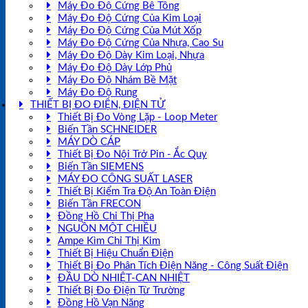
Máy Đo Độ Cứng Bê Tông
Máy Đo Độ Cứng Của Kim Loại
Máy Đo Độ Cứng Của Mút Xốp
Máy Đo Độ Cứng Của Nhựa, Cao Su
Máy Đo Độ Dày Kim Loại, Nhựa
Máy Đo Độ Dày Lớp Phủ
Máy Đo Độ Nhám Bề Mặt
Máy Đo Độ Rung
THIẾT BỊ ĐO ĐIỆN, ĐIỆN TỬ
Thiết Bị Đo Vòng Lặp - Loop Meter
Biến Tần SCHNEIDER
MÁY DÒ CÁP
Thiết Bị Đo Nội Trở Pin - Ắc Quy
Biến Tần SIEMENS
MÁY ĐO CÔNG SUẤT LASER
Thiết Bị Kiểm Tra Độ An Toàn Điện
Biến Tần FRECON
Đồng Hồ Chỉ Thị Pha
NGUỒN MỘT CHIỀU
Ampe Kìm Chỉ Thị Kim
Thiết Bị Hiệu Chuẩn Điện
Thiết Bị Đo Phân Tích Điện Năng - Công Suất Điện
ĐẦU DÒ NHIỆT-CAN NHIỆT
Thiết Bị Đo Điện Từ Trường
Đồng Hồ Vạn Năng