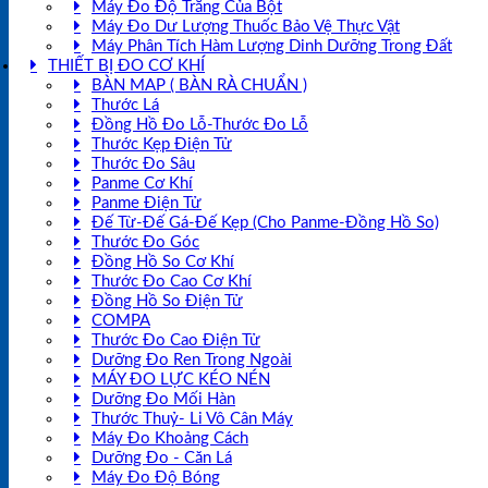
Máy Đo Độ Trắng Của Bột
Máy Đo Dư Lượng Thuốc Bảo Vệ Thực Vật
Máy Phân Tích Hàm Lượng Dinh Dưỡng Trong Đất
THIẾT BỊ ĐO CƠ KHÍ
BÀN MAP ( BÀN RÀ CHUẨN )
Thước Lá
Đồng Hồ Đo Lỗ-Thước Đo Lỗ
Thước Kẹp Điện Tử
Thước Đo Sâu
Panme Cơ Khí
Panme Điện Tử
Đế Từ-Đế Gá-Đế Kẹp (Cho Panme-Đồng Hồ So)
Thước Đo Góc
Đồng Hồ So Cơ Khí
Thước Đo Cao Cơ Khí
Đồng Hồ So Điện Tử
COMPA
Thước Đo Cao Điện Tử
Dưỡng Đo Ren Trong Ngoài
MÁY ĐO LỰC KÉO NÉN
Dưỡng Đo Mối Hàn
Thước Thuỷ- Li Vô Cân Máy
Máy Đo Khoảng Cách
Dưỡng Đo - Căn Lá
Máy Đo Độ Bóng