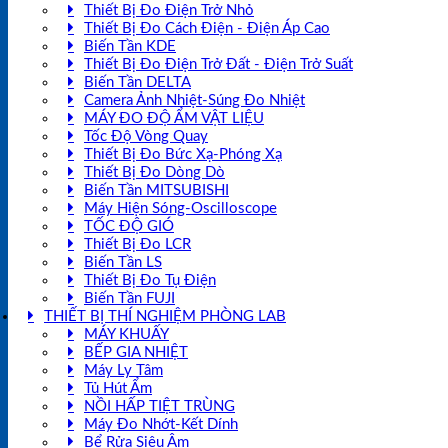
Thiết Bị Đo Điện Trở Nhỏ
Thiết Bị Đo Cách Điện - Điện Áp Cao
Biến Tần KDE
Thiết Bị Đo Điện Trở Đất - Điện Trở Suất
Biến Tần DELTA
Camera Ảnh Nhiệt-Súng Đo Nhiệt
MÁY ĐO ĐỘ ẨM VẬT LIỆU
Tốc Độ Vòng Quay
Thiết Bị Đo Bức Xạ-Phóng Xạ
Thiết Bị Đo Dòng Dò
Biến Tần MITSUBISHI
Máy Hiện Sóng-Oscilloscope
TỐC ĐỘ GIÓ
Thiết Bị Đo LCR
Biến Tần LS
Thiết Bị Đo Tụ Điện
Biến Tần FUJI
THIẾT BỊ THÍ NGHIỆM PHÒNG LAB
MÁY KHUẤY
BẾP GIA NHIỆT
Máy Ly Tâm
Tủ Hút Ẩm
NỒI HẤP TIỆT TRÙNG
Máy Đo Nhớt-Kết Dính
Bể Rửa Siêu Âm