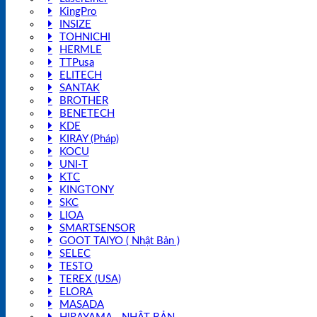
KingPro
INSIZE
TOHNICHI
HERMLE
TTPusa
ELITECH
SANTAK
BROTHER
BENETECH
KDE
KIRAY (Pháp)
KOCU
UNI-T
KTC
KINGTONY
SKC
LIOA
SMARTSENSOR
GOOT TAIYO ( Nhật Bản )
SELEC
TESTO
TEREX (USA)
ELORA
MASADA