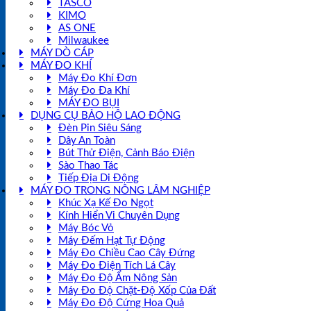
TASCO
KIMO
AS ONE
Milwaukee
MÁY DÒ CÁP
MÁY ĐO KHÍ
Máy Đo Khí Đơn
Máy Đo Đa Khí
MÁY ĐO BỤI
DỤNG CỤ BẢO HỘ LAO ĐỘNG
Đèn Pin Siêu Sáng
Dây An Toàn
Bút Thử Điện, Cảnh Báo Điện
Sào Thao Tác
Tiếp Địa Di Động
MÁY ĐO TRONG NÔNG LÂM NGHIỆP
Khúc Xạ Kế Đo Ngọt
Kính Hiển Vi Chuyên Dụng
Máy Bóc Vỏ
Máy Đếm Hạt Tự Động
Máy Đo Chiều Cao Cây Đứng
Máy Đo Điện Tích Lá Cây
Máy Đo Độ Ẩm Nông Sản
Máy Đo Độ Chặt-Độ Xốp Của Đất
Máy Đo Độ Cứng Hoa Quả