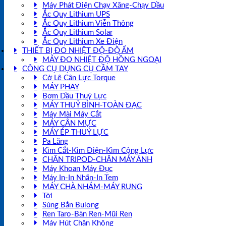
Máy Phát Điện Chạy Xăng-Chạy Dầu
Ắc Quy Lithium UPS
Ắc Quy Lithium Viễn Thông
Ắc Quy Lithium Solar
Ắc Quy Lithium Xe Điện
THIẾT BỊ ĐO NHIỆT ĐỘ-ĐỘ ẨM
MÁY ĐO NHIỆT ĐỘ HỒNG NGOẠI
CÔNG CỤ DỤNG CỤ CẦM TAY
Cờ Lê Cân Lực Torque
MÁY PHAY
Bơm Dầu Thuỷ Lực
MÁY THUỶ BÌNH-TOÀN ĐẠC
Máy Mài Máy Cắt
MÁY CÂN MỰC
MÁY ÉP THUỶ LỰC
Pa Lăng
Kìm Cắt-Kìm Điện-Kìm Cộng Lực
CHÂN TRIPOD-CHÂN MÁY ẢNH
Máy Khoan Máy Đục
Máy In-In Nhãn-In Tem
MÁY CHÀ NHÁM-MÁY RUNG
Tời
Súng Bắn Bulong
Ren Taro-Bàn Ren-Mũi Ren
Máy Hút Chân Không