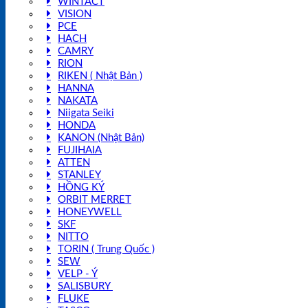
WINTACT
VISION
PCE
HACH
CAMRY
RION
RIKEN ( Nhật Bản )
HANNA
NAKATA
Niigata Seiki
HONDA
KANON (Nhật Bản)
FUJIHAIA
ATTEN
STANLEY
HỒNG KÝ
ORBIT MERRET
HONEYWELL
SKF
NITTO
TORIN ( Trung Quốc )
SEW
VELP - Ý
SALISBURY
FLUKE