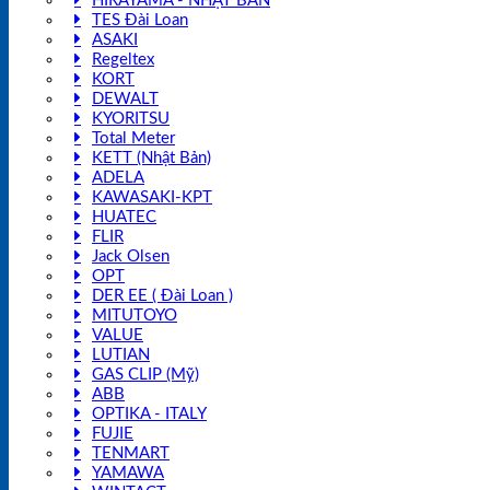
HIRAYAMA - NHẬT BẢN
TES Đài Loan
ASAKI
Regeltex
KORT
DEWALT
KYORITSU
Total Meter
KETT (Nhật Bản)
ADELA
KAWASAKI-KPT
HUATEC
FLIR
Jack Olsen
OPT
DER EE ( Đài Loan )
MITUTOYO
VALUE
LUTIAN
GAS CLIP (Mỹ)
ABB
OPTIKA - ITALY
FUJIE
TENMART
YAMAWA