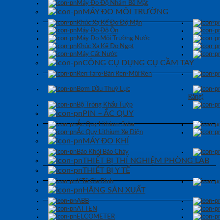
Máy Đo Độ Nhám Bề Mặt
MÁY ĐO MÔI TRƯỜNG
Khúc Xạ Kế Đo Độ Mặn
Máy Đo Độ Ồn
Máy Đo Môi Trường Nước
Khúc Xạ Kế Đo Ngọt
Máy Cất Nước
CÔNG CỤ DỤNG CỤ CẦM TAY
Ren Taro-Bàn Ren-Mũi Ren
Bơm Dầu Thuỷ Lực
Răng)
Bộ Tròng Khẩu Tuýp
PIN – ẮC QUY
Ắc Quy Lithium Solar
Ắc Quy Lithium Xe Điện
MÁY ĐO KHÍ
Báo Khói Báo Cháy
THIẾT BỊ THÍ NGHIỆM PHÒNG LAB
THIẾT BỊ Y TẾ
Y Tế Gia Đình
HÃNG SẢN XUẤT
ABB
ATTEN
ELCOMETER