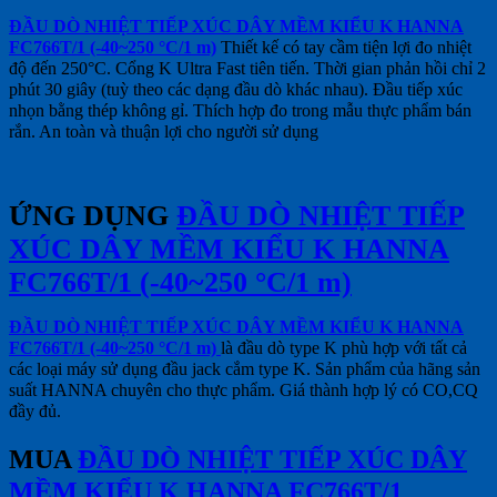
ĐẦU DÒ NHIỆT TIẾP XÚC DÂY MỀM KIỂU K HANNA
FC766T/1 (-40~250 °C/1 m)
Thiết kế có tay cầm tiện lợi đo nhiệt
độ đến 250°C. Cổng K Ultra Fast tiên tiến. Thời gian phản hồi chỉ 2
phút 30 giây (tuỳ theo các dạng đầu dò khác nhau). Đầu tiếp xúc
nhọn bằng thép không gỉ. Thích hợp đo trong mẫu thực phẩm bán
rắn. An toàn và thuận lợi cho người sử dụng
ỨNG DỤNG
ĐẦU DÒ NHIỆT TIẾP
XÚC DÂY MỀM KIỂU K HANNA
FC766T/1 (-40~250 °C/1 m)
ĐẦU DÒ NHIỆT TIẾP XÚC DÂY MỀM KIỂU K HANNA
FC766T/1 (-40~250 °C/1 m)
là đầu dò type K phù hợp với tất cả
các loại máy sử dụng đầu jack cắm type K. Sản phẩm của hãng sản
suất HANNA chuyên cho thực phẩm. Giá thành hợp lý có CO,CQ
đầy đủ.
MUA
ĐẦU DÒ NHIỆT TIẾP XÚC DÂY
MỀM KIỂU K HANNA FC766T/1