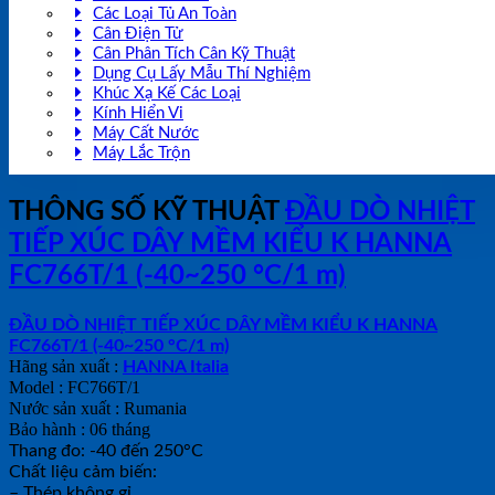
Các Loại Tủ An Toàn
Cân Điện Tử
Cân Phân Tích Cân Kỹ Thuật
Dụng Cụ Lấy Mẫu Thí Nghiệm
Khúc Xạ Kế Các Loại
Kính Hiển Vi
Máy Cất Nước
Máy Lắc Trộn
THÔNG SỐ KỸ THUẬT
ĐẦU DÒ NHIỆT
TIẾP XÚC DÂY MỀM KIỂU K HANNA
FC766T/1 (-40~250 °C/1 m)
ĐẦU DÒ NHIỆT TIẾP XÚC DÂY MỀM KIỂU K HANNA
FC766T/1 (-40~250 °C/1 m)
Hãng sản xuất :
HANNA Italia
Model : FC766T/1
Nước sản xuất : Rumania
Bảo hành : 06 tháng
Thang đo: -40 đến 250°C
Chất liệu cảm biến:
– Thép không gỉ