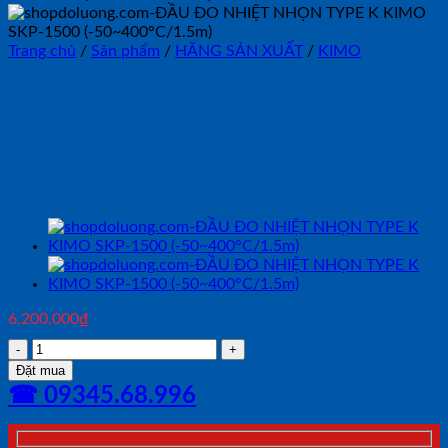
Trang chủ
/
Sản phẩm
/
HÃNG SẢN XUẤT
/
KIMO
ĐẦU ĐO NHIỆT NHỌN TYPE
K KIMO SKP-1500
(-50~400°C/1.5m)
6,200,000
₫
ĐẦU
ĐO
Đặt mua
NHIỆT
☎ 09345.68.996
NHỌN
TYPE
K