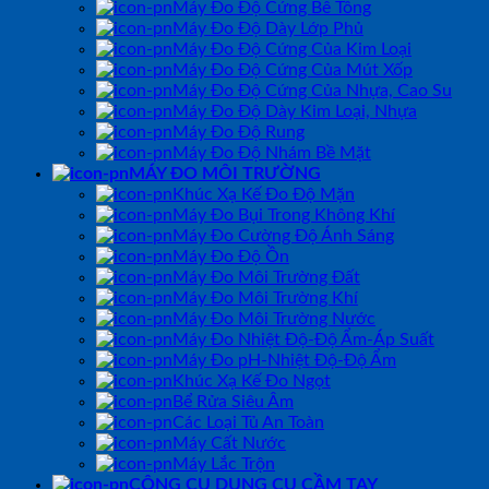
Máy Đo Độ Cứng Bê Tông
Máy Đo Độ Dày Lớp Phủ
Máy Đo Độ Cứng Của Kim Loại
Máy Đo Độ Cứng Của Mút Xốp
Máy Đo Độ Cứng Của Nhựa, Cao Su
Máy Đo Độ Dày Kim Loại, Nhựa
Máy Đo Độ Rung
Máy Đo Độ Nhám Bề Mặt
MÁY ĐO MÔI TRƯỜNG
Khúc Xạ Kế Đo Độ Mặn
Máy Đo Bụi Trong Không Khí
Máy Đo Cường Độ Ánh Sáng
Máy Đo Độ Ồn
Máy Đo Môi Trường Đất
Máy Đo Môi Trường Khí
Máy Đo Môi Trường Nước
Máy Đo Nhiệt Độ-Độ Ẩm-Áp Suất
Máy Đo pH-Nhiệt Độ-Độ Ẩm
Khúc Xạ Kế Đo Ngọt
Bể Rửa Siêu Âm
Các Loại Tủ An Toàn
Máy Cất Nước
Máy Lắc Trộn
CÔNG CỤ DỤNG CỤ CẦM TAY