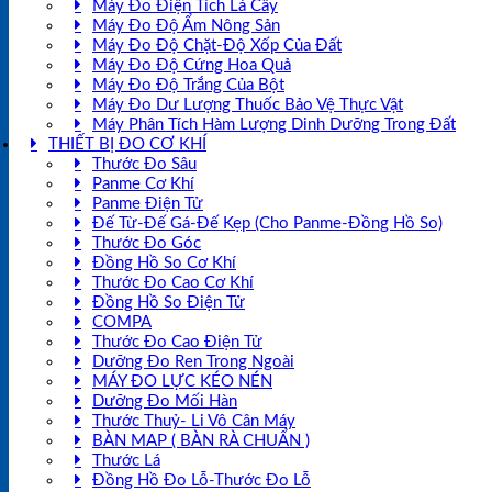
Máy Đo Điện Tích Lá Cây
Máy Đo Độ Ẩm Nông Sản
Máy Đo Độ Chặt-Độ Xốp Của Đất
Máy Đo Độ Cứng Hoa Quả
Máy Đo Độ Trắng Của Bột
Máy Đo Dư Lượng Thuốc Bảo Vệ Thực Vật
Máy Phân Tích Hàm Lượng Dinh Dưỡng Trong Đất
THIẾT BỊ ĐO CƠ KHÍ
Thước Đo Sâu
Panme Cơ Khí
Panme Điện Tử
Đế Từ-Đế Gá-Đế Kẹp (Cho Panme-Đồng Hồ So)
Thước Đo Góc
Đồng Hồ So Cơ Khí
Thước Đo Cao Cơ Khí
Đồng Hồ So Điện Tử
COMPA
Thước Đo Cao Điện Tử
Dưỡng Đo Ren Trong Ngoài
MÁY ĐO LỰC KÉO NÉN
Dưỡng Đo Mối Hàn
Thước Thuỷ- Li Vô Cân Máy
BÀN MAP ( BÀN RÀ CHUẨN )
Thước Lá
Đồng Hồ Đo Lỗ-Thước Đo Lỗ