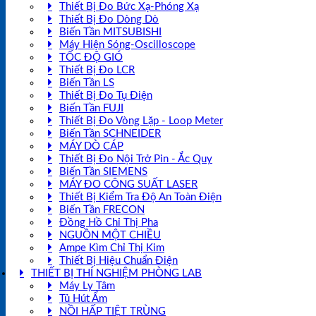
Thiết Bị Đo Bức Xạ-Phóng Xạ
Thiết Bị Đo Dòng Dò
Biến Tần MITSUBISHI
Máy Hiện Sóng-Oscilloscope
TỐC ĐỘ GIÓ
Thiết Bị Đo LCR
Biến Tần LS
Thiết Bị Đo Tụ Điện
Biến Tần FUJI
Thiết Bị Đo Vòng Lặp - Loop Meter
Biến Tần SCHNEIDER
MÁY DÒ CÁP
Thiết Bị Đo Nội Trở Pin - Ắc Quy
Biến Tần SIEMENS
MÁY ĐO CÔNG SUẤT LASER
Thiết Bị Kiểm Tra Độ An Toàn Điện
Biến Tần FRECON
Đồng Hồ Chỉ Thị Pha
NGUỒN MỘT CHIỀU
Ampe Kìm Chỉ Thị Kim
Thiết Bị Hiệu Chuẩn Điện
THIẾT BỊ THÍ NGHIỆM PHÒNG LAB
Máy Ly Tâm
Tủ Hút Ẩm
NỒI HẤP TIỆT TRÙNG