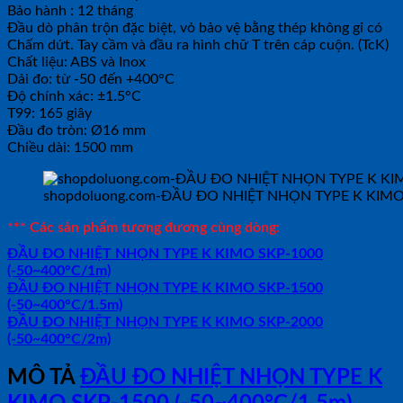
Bảo hành : 12 tháng
Đầu dò phân trộn đặc biệt, vỏ bảo vệ bằng thép không gỉ có
Chấm dứt. Tay cầm và đầu ra hình chữ T trên cáp cuộn. (TcK)
Chất liệu: ABS và Inox
Dải đo: từ -50 đến +400°C
Độ chính xác: ±1.5°C
T99: 165 giây
Đầu đo tròn: Ø16 mm
Chiều dài: 1500 mm
shopdoluong.com-ĐẦU ĐO NHIỆT NHỌN TYPE K KIMO 
*** Các sản phẩm tương đương cùng dòng:
ĐẦU ĐO NHIỆT NHỌN TYPE K KIMO SKP-1000
(-50~400°C/1m)
ĐẦU ĐO NHIỆT NHỌN TYPE K KIMO SKP-1500
(-50~400°C/1.5m)
ĐẦU ĐO NHIỆT NHỌN TYPE K KIMO SKP-2000
(-50~400°C/2m)
MÔ TẢ
ĐẦU ĐO NHIỆT NHỌN TYPE K