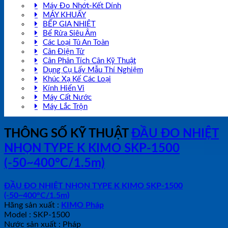
Máy Đo Nhớt-Kết Dính
MÁY KHUẤY
BẾP GIA NHIỆT
Bể Rửa Siêu Âm
Các Loại Tủ An Toàn
Cân Điện Tử
Cân Phân Tích Cân Kỹ Thuật
Dụng Cụ Lấy Mẫu Thí Nghiệm
Khúc Xạ Kế Các Loại
Kính Hiển Vi
Máy Cất Nước
Máy Lắc Trộn
THÔNG SỐ KỸ THUẬT
ĐẦU ĐO NHIỆT
NHỌN TYPE K KIMO SKP-1500
(-50~400°C/1.5m)
ĐẦU ĐO NHIỆT NHỌN TYPE K KIMO SKP-1500
(-50~400°C/1.5m)
Hãng sản xuất :
KIMO Pháp
Model : SKP-1500
Nước sản xuất : Pháp