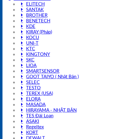
ELITECH
SANTAK
BROTHER
BENETECH
KDE
KIRAY (Pháp)
KOCU
UNI-T
KTC
KINGTONY
SKC
LIOA
SMARTSENSOR
GOOT TAIYO ( Nhật Bản )
SELEC
TESTO
TEREX (USA)
ELORA
MASADA
HIRAYAMA - NHẬT BẢN
TES Đài Loan
ASAKI
Regeltex
KORT
DEWALT