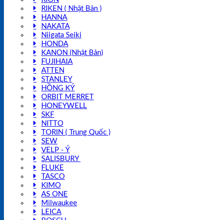
RIKEN ( Nhật Bản )
HANNA
NAKATA
Niigata Seiki
HONDA
KANON (Nhật Bản)
FUJIHAIA
ATTEN
STANLEY
HỒNG KÝ
ORBIT MERRET
HONEYWELL
SKF
NITTO
TORIN ( Trung Quốc )
SEW
VELP - Ý
SALISBURY
FLUKE
TASCO
KIMO
AS ONE
Milwaukee
LEICA