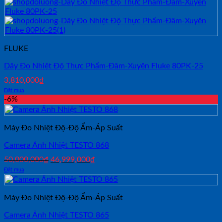
FLUKE
Dây Đo Nhiệt Độ Thực Phẩm-Đâm-Xuyên Fluke 80PK-25
3,810,000
₫
Đặt mua
-6%
Máy Đo Nhiệt Độ-Độ Ẩm-Áp Suất
Camera Ảnh Nhiệt TESTO 868
Giá
Giá
50,000,000
₫
46,999,000
₫
gốc
hiện
Đặt mua
là:
tại
50,000,000₫.
là:
46,999,000₫.
Máy Đo Nhiệt Độ-Độ Ẩm-Áp Suất
Camera Ảnh Nhiệt TESTO 865