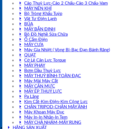
Cảo Thuỷ Lực-Cảo 2 Chấu-Cảo 3 Chấu-Vam
MÁY NÉN KHÍ
Bộ Tròng Khẩu Tuýp
Vật Tư Điện Lạnh
BÚA
MÁY BẮN ĐINH
Bộ Đồ Nghề Sửa Chữa
Ổ Cắm Điện
MÁY CƯA
Máy Gia Nhiệt ( Vòng Bi-Bạc Đạn-Bánh Răng)
QUẠT
Cờ Lê Cân Lực Torque
MÁY PHAY
Bơm Dầu Thuỷ Lực
MÁY THUỶ BÌNH-TOÀN ĐẠC
Máy Mài Máy Cắt
MÁY CÂN MỰC
MÁY ÉP THUỶ LỰC
Pa Lăng
Kìm Cắt-Kìm Điện-Kìm Cộng Lực
CHÂN TRIPOD-CHÂN MÁY ẢNH
Máy Khoan Máy Đục
Máy In-In Nhãn-In Tem
MÁY CHÀ NHÁM-MÁY RUNG
HÃNG SẢN XUẤT