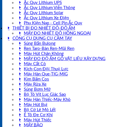
Ắc Quy Lithium UPS
Ắc Quy Lithium Viễn Thông
Ắc Quy Lithium Solar
Ắc Quy Lithium Xe Điện
Phụ Kiện Nạp - Cell Pin Ắc Quy
THIẾT BỊ ĐO NHIỆT ĐỘ-ĐỘ ẨM
MÁY ĐO NHIỆT ĐỘ HỒNG NGOẠI
CÔNG CỤ DỤNG CỤ CẦM TAY
Súng Bắn Bulong
Ren Taro-Bàn Ren-Mũi Ren
Máy Hút Chân Không
MÁY ĐO ĐỘ ẨM GỖ VẬT LIỆU XÂY DỰNG
Máy Cắt Cỏ
Kích-Con Đội Thuỷ Lực
Máy Hàn Que-TIG-MIG
Kìm Bấm Cos
Máy Rửa Xe
Súng Bơm Mỡ
Bộ Tô Vít Lục Giác Sao
Máy Hàn Thiếc-Máy Khò
Máy Hút Bụi
Bộ Cờ Lê Mỏ Lết
Ê Tô Đe Cơ Khí
Máy Hút Thiếc
MÁY BÀO