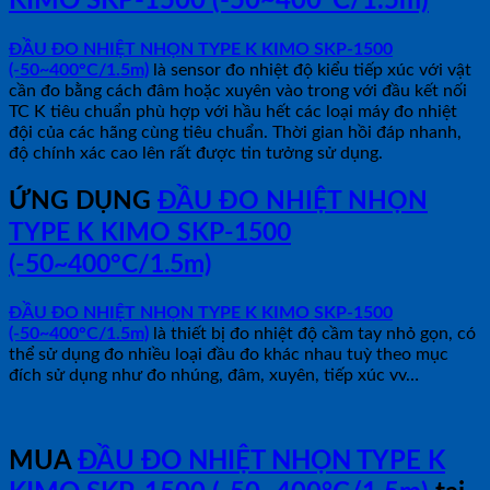
KIMO SKP-1500 (-50~400°C/1.5m)
ĐẦU ĐO NHIỆT NHỌN TYPE K KIMO SKP-1500
(-50~400°C/1.5m)
là sensor đo nhiệt độ kiểu tiếp xúc với vật
cần đo bằng cách đâm hoặc xuyên vào trong với đầu kết nối
TC K tiêu chuẩn phù hợp với hầu hết các loại máy đo nhiệt
đội của các hãng cùng tiêu chuẩn. Thời gian hồi đáp nhanh,
độ chính xác cao lên rất được tin tưởng sử dụng.
ỨNG DỤNG
ĐẦU ĐO NHIỆT NHỌN
TYPE K KIMO SKP-1500
(-50~400°C/1.5m)
ĐẦU ĐO NHIỆT NHỌN TYPE K KIMO SKP-1500
(-50~400°C/1.5m)
là thiết bị đo nhiệt độ cầm tay nhỏ gọn, có
thể sử dụng đo nhiều loại đầu đo khác nhau tuỳ theo mục
đích sử dụng như đo nhúng, đâm, xuyên, tiếp xúc vv…
MUA
ĐẦU ĐO NHIỆT NHỌN TYPE K