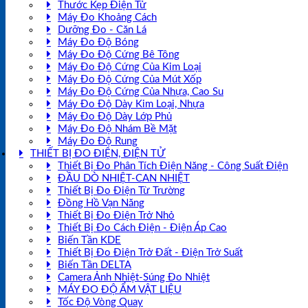
Thước Kẹp Điện Tử
Máy Đo Khoảng Cách
Dưỡng Đo - Căn Lá
Máy Đo Độ Bóng
Máy Đo Độ Cứng Bê Tông
Máy Đo Độ Cứng Của Kim Loại
Máy Đo Độ Cứng Của Mút Xốp
Máy Đo Độ Cứng Của Nhựa, Cao Su
Máy Đo Độ Dày Kim Loại, Nhựa
Máy Đo Độ Dày Lớp Phủ
Máy Đo Độ Nhám Bề Mặt
Máy Đo Độ Rung
THIẾT BỊ ĐO ĐIỆN, ĐIỆN TỬ
Thiết Bị Đo Phân Tích Điện Năng - Công Suất Điện
ĐẦU DÒ NHIỆT-CAN NHIỆT
Thiết Bị Đo Điện Từ Trường
Đồng Hồ Vạn Năng
Thiết Bị Đo Điện Trở Nhỏ
Thiết Bị Đo Cách Điện - Điện Áp Cao
Biến Tần KDE
Thiết Bị Đo Điện Trở Đất - Điện Trở Suất
Biến Tần DELTA
Camera Ảnh Nhiệt-Súng Đo Nhiệt
MÁY ĐO ĐỘ ẨM VẬT LIỆU
Tốc Độ Vòng Quay