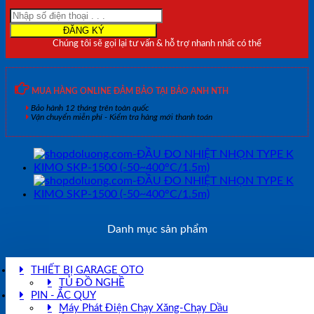
KIMO
SKP-
1500
Chúng tôi sẽ gọi lại tư vấn & hỗ trợ nhanh nhất có thể
(-50~400°C/1.5m)
số
lượng
MUA HÀNG ONLINE ĐẢM BẢO TẠI BẢO ANH NTH
Bảo hành 12 tháng trên toàn quốc
Vận chuyển miễn phí - Kiểm tra hàng mới thanh toán
Danh mục sản phẩm
THIẾT BỊ GARAGE OTO
TỦ ĐỒ NGHỀ
PIN - ẮC QUY
Máy Phát Điện Chạy Xăng-Chạy Dầu