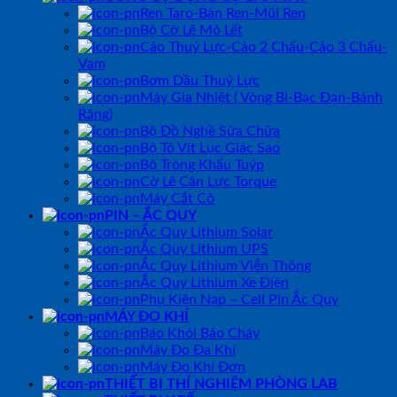
Ren Taro-Bàn Ren-Mũi Ren
Bộ Cờ Lê Mỏ Lết
Cảo Thuỷ Lực-Cảo 2 Chấu-Cảo 3 Chấu-
Vam
Bơm Dầu Thuỷ Lực
Máy Gia Nhiệt ( Vòng Bi-Bạc Đạn-Bánh
Răng)
Bộ Đồ Nghề Sửa Chữa
Bộ Tô Vít Lục Giác Sao
Bộ Tròng Khẩu Tuýp
Cờ Lê Cân Lực Torque
Máy Cắt Cỏ
PIN – ẮC QUY
Ắc Quy Lithium Solar
Ắc Quy Lithium UPS
Ắc Quy Lithium Viễn Thông
Ắc Quy Lithium Xe Điện
Phụ Kiện Nạp – Cell Pin Ắc Quy
MÁY ĐO KHÍ
Báo Khói Báo Cháy
Máy Đo Đa Khí
Máy Đo Khí Đơn
THIẾT BỊ THÍ NGHIỆM PHÒNG LAB