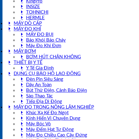
KingPro
INSIZE
TOHNICHI
HERMLE
MÁY DÒ CÁP
MÁY ĐO KHÍ
MÁY ĐO BỤI
Báo Khói Báo Cháy
Máy Đo Khí Đơn
MÁY BƠM
BƠM HÚT CHÂN KHÔNG
THIẾT BỊ Y TẾ
Y Tế Gia Đình
DỤNG CỤ BẢO HỘ LAO ĐỘNG
Đèn Pin Siêu Sáng
Dây An Toàn
Bút Thử Điện, Cảnh Báo Điện
Sào Thao Tác
Tiếp Địa Di Động
MÁY ĐO TRONG NÔNG LÂM NGHIỆP
Khúc Xạ Kế Đo Ngọt
Kính Hiển Vi Chuyên Dụng
Máy Bóc Vỏ
Máy Đếm Hạt Tự Động
Máy Đo Chiều Cao Cây Đứng