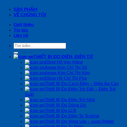
SẢN PHẨM
VỀ CHÚNG TÔI
Giới thiệu
Tin tức
Liên hệ
Tìm
kiếm:
THIẾT BỊ ĐO ĐIỆN, ĐIỆN TỬ
Đồng Hồ Vạn Năng
Ampe Kìm Chỉ Thị Số
Ampe Kìm Chỉ Thị Kim
Đồng Hồ Chỉ Thị Pha
Thiết Bị Đo Cách Điện – Điện Áp Cao
Thiết Bị Đo Điện Trở Đất – Điện Trở
Suất
Thiết Bị Đo Điện Trở Nhỏ
Thiết Bị Đo Dòng Dò
Thiết Bị Đo LCR
Thiết Bị Đo Điện Từ Trường
Thiết Bị Đo Vòng Lặp – Loop Meter
Thiết Bị Đo Tụ Điện