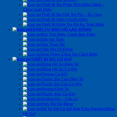
Thiết Bị Đo Phân Tích Điện Năng –
Công Suất Điện
Thiết Bị Đo Nội Trở Pin – Ắc Quy
Thiết Bị Hiệu Chuẩn Điện
Thiết Bị Kiểm Tra Độ An Toàn Điện
DỤNG CỤ BẢO HỘ LAO ĐỘNG
Bút Thử Điện, Cảnh Báo Điện
Dây An Toàn
Sào Thao Tác
Tiếp Địa Di Động
Ủng Thảm Găng Tay Cách Điện
THIẾT BỊ ĐO CƠ KHÍ
Đồng Hồ So Điện Tử
Đồng Hồ So Cơ Khí
Panme Cơ Khí
Thước Đo Cao Điện Tử
Thước Đo Cao Cơ Khí
Panme Điện Tử
Thước Kẹp Cơ Khí
Dưỡng Đo – Căn Lá
Máy Đo Độ Bóng
Đế Từ-Đế Gá-Đế Kẹp (Cho Panme-Đồng
Hồ So)