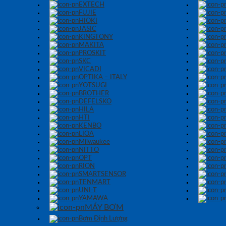
EXTECH
FUJIE
HIOKI
JASIC
KINGTONY
MAKITA
PROSKIT
SKC
VICADI
OPTIKA – ITALY
YOTSUGI
BROTHER
DEFELSKO
HILA
HTI
KENBO
LIOA
Milwaukee
NITTO
OPT
RION
SMARTSENSOR
TENMART
UNI-T
YAMAWA
MÁY BƠM
Bơm Định Lượng