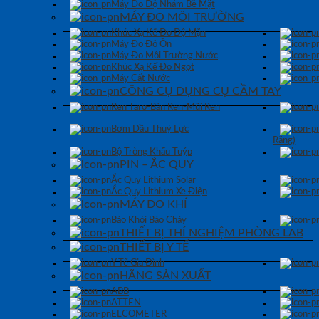
Máy Đo Độ Nhám Bề Mặt
MÁY ĐO MÔI TRƯỜNG
Khúc Xạ Kế Đo Độ Mặn
Máy Đo Độ Ồn
Máy Đo Môi Trường Nước
Khúc Xạ Kế Đo Ngọt
Máy Cất Nước
CÔNG CỤ DỤNG CỤ CẦM TAY
Ren Taro-Bàn Ren-Mũi Ren
Bơm Dầu Thuỷ Lực
Răng)
Bộ Tròng Khẩu Tuýp
PIN – ẮC QUY
Ắc Quy Lithium Solar
Ắc Quy Lithium Xe Điện
MÁY ĐO KHÍ
Báo Khói Báo Cháy
THIẾT BỊ THÍ NGHIỆM PHÒNG LAB
THIẾT BỊ Y TẾ
Y Tế Gia Đình
HÃNG SẢN XUẤT
ABB
ATTEN
ELCOMETER