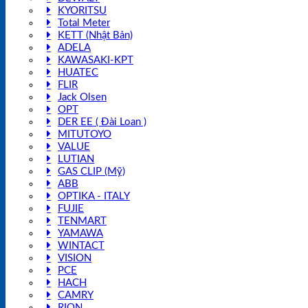
KYORITSU
Total Meter
KETT (Nhật Bản)
ADELA
KAWASAKI-KPT
HUATEC
FLIR
Jack Olsen
OPT
DER EE ( Đài Loan )
MITUTOYO
VALUE
LUTIAN
GAS CLIP (Mỹ)
ABB
OPTIKA - ITALY
FUJIE
TENMART
YAMAWA
WINTACT
VISION
PCE
HACH
CAMRY
RION