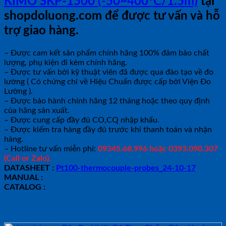
KIMO SKP-1500 (-50~400°C/1.5m)
tại
shopdoluong.com để được tư vấn và hỗ
trợ giao hàng.
– Được cam kết sản phẩm chính hãng 100% đảm bảo chất
lượng, phụ kiện đi kèm chính hãng.
– Được tư vấn bởi kỹ thuật viên đã được qua đào tạo về đo
lường ( Có chứng chỉ về Hiệu Chuẩn được cấp bởi Viện Đo
Lường ).
– Được bảo hành chính hãng 12 tháng hoặc theo quy định
của hãng sản xuất.
– Được cung cấp đầy đủ CO,CQ nhập khẩu.
– Được kiểm tra hàng đầy đủ trước khi thanh toán và nhận
hàng.
– Hotline tư vấn miễn phí:
09345.68.996 hoặc 0393.090.307
(Call or Zalo).
DATASHEET :
Pt100-thermocouple-probes_24-10-17
MANUAL :
CATALOG :
Sản phẩm tương tự