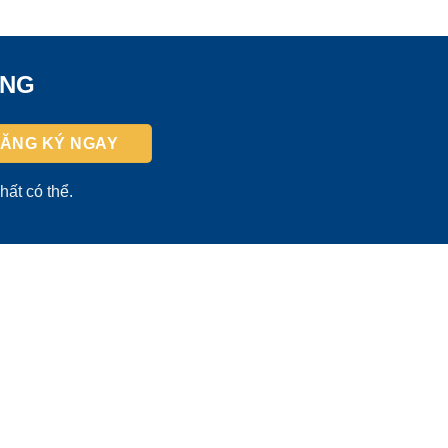
ỜNG
hất có thể.