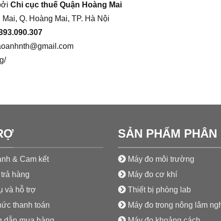
bởi
Chi cục thuế Quận Hoàng Mai
 Mai, Q. Hoàng Mai, TP. Hà Nội
393.090.307
aoanhnth@gmail.com
g/
RỢ
SẢN PHẨM PHÂN 
nh & Cam kết
Máy đo môi trường
trả hàng
Máy đo cơ khí
 và hỗ trợ
Thiết bị phòng lab
hức thanh toán
Máy đo trong nông lâm ng
 dẫn mua hàng
Máy đo khoảng cách