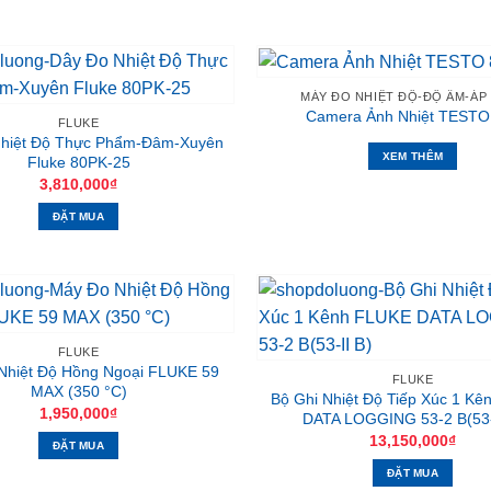
MÁY ĐO NHIỆT ĐỘ-ĐỘ ẨM-ÁP
Camera Ảnh Nhiệt TESTO
FLUKE
hiệt Độ Thực Phẩm-Đâm-Xuyên
XEM THÊM
Fluke 80PK-25
3,810,000
₫
ĐẶT MUA
FLUKE
Nhiệt Độ Hồng Ngoại FLUKE 59
FLUKE
MAX (350 °C)
Bộ Ghi Nhiệt Độ Tiếp Xúc 1 K
1,950,000
₫
DATA LOGGING 53-2 B(53-
13,150,000
₫
ĐẶT MUA
ĐẶT MUA