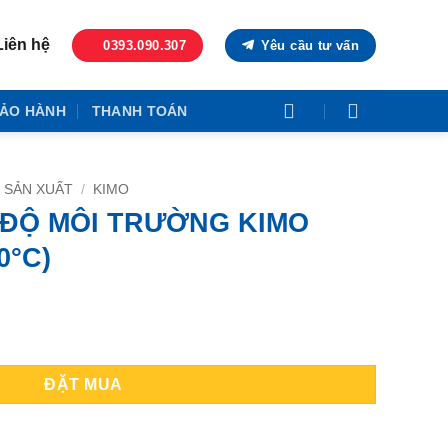
Liên hệ
0393.090.307
Yêu cầu tư vấn
ẢO HÀNH
THANH TOÁN
 SẢN XUẤT
/
KIMO
 ĐỘ MÔI TRƯỜNG KIMO
0°C)
 KIMO SAK150 (-40~250°C) số lượng
ĐẶT MUA