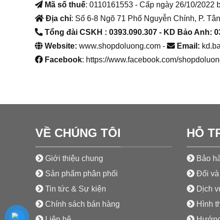
Mã số thuế
: 0110161553 - Cấp ngày 26/10/2022 
Địa chỉ
: Số 6-8 Ngõ 71 Phố Nguyễn Chính, P. Tân
Tổng đài CSKH : 0393.090.307
- KD Bảo Anh: 0
Website:
www.shopdoluong.com -
Email:
kd.b
Facebook
: https://www.facebook.com/shopdoluon
VỀ CHÚNG TÔI
HỖ T
Giới thiệu chung
Bảo hà
Sản phẩm phân phối
Đổi và 
Tin tức & Sự kiện
Dịch vụ
Chính sách bán hàng
Hình t
Liên hệ
Hướng