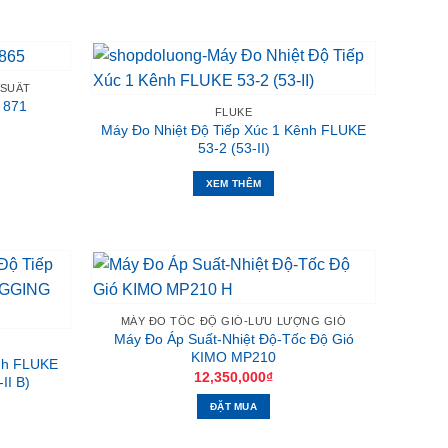
 SUẤT
 871
FLUKE
Máy Đo Nhiệt Độ Tiếp Xúc 1 Kênh FLUKE
53-2 (53-II)
XEM THÊM
MÁY ĐO TỐC ĐỘ GIÓ-LƯU LƯỢNG GIÓ
Máy Đo Áp Suất-Nhiệt Độ-Tốc Độ Gió
KIMO MP210
ênh FLUKE
12,350,000
₫
II B)
ĐẶT MUA