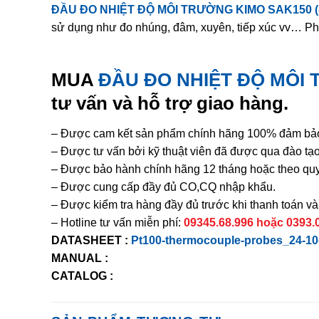
ĐẦU ĐO NHIỆT ĐỘ MÔI TRƯỜNG KIMO SAK150 (-
sử dụng như đo nhúng, đâm, xuyên, tiếp xúc vv… Phù
MUA
ĐẦU ĐO NHIỆT ĐỘ MÔI 
tư vấn và hỗ trợ giao hàng.
– Được cam kết sản phẩm chính hãng 100% đảm bảo 
– Được tư vấn bởi kỹ thuật viên đã được qua đào t
– Được bảo hành chính hãng 12 tháng hoặc theo quy
– Được cung cấp đầy đủ CO,CQ nhập khẩu.
– Được kiểm tra hàng đầy đủ trước khi thanh toán v
– Hotline tư vấn miễn phí:
09345.68.996 hoặc 0393.09
DATASHEET :
Pt100-thermocouple-probes_24-10
MANUAL :
CATALOG :