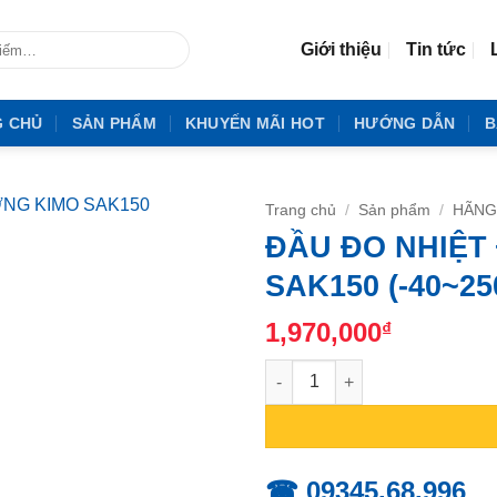
Giới thiệu
Tin tức
G CHỦ
SẢN PHẨM
KHUYẾN MÃI HOT
HƯỚNG DẪN
B
Trang chủ
/
Sản phẩm
/
HÃNG
ĐẦU ĐO NHIỆT
SAK150 (-40~25
1,970,000
₫
ĐẦU ĐO NHIỆT ĐỘ MÔI TRƯỜNG
☎ 09345.68.996