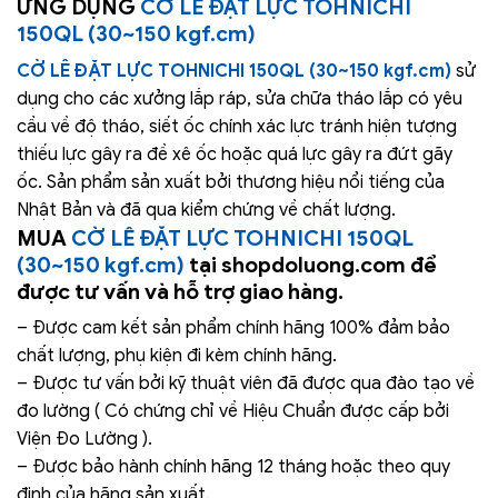
ỨNG DỤNG
CỜ LÊ ĐẶT LỰC TOHNICHI
150QL (30~150 kgf.cm)
CỜ LÊ ĐẶT LỰC TOHNICHI 150QL (30~150 kgf.cm)
sử
dụng cho các xưởng lắp ráp, sửa chữa tháo lắp có yêu
cầu về độ tháo, siết ốc chính xác lực tránh hiện tượng
thiếu lực gây ra đề xê ốc hoặc quá lực gây ra đứt gãy
ốc. Sản phẩm sản xuất bởi thương hiệu nổi tiếng của
Nhật Bản và đã qua kiểm chứng về chất lượng.
MUA
CỜ LÊ ĐẶT LỰC TOHNICHI 150QL
(30~150 kgf.cm)
tại shopdoluong.com để
được tư vấn và hỗ trợ giao hàng.
– Được cam kết sản phẩm chính hãng 100% đảm bảo
chất lượng, phụ kiện đi kèm chính hãng.
– Được tư vấn bởi kỹ thuật viên đã được qua đào tạo về
đo lường ( Có chứng chỉ về Hiệu Chuẩn được cấp bởi
Viện Đo Lường ).
– Được bảo hành chính hãng 12 tháng hoặc theo quy
định của hãng sản xuất.