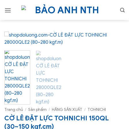
Bỏ
qua
nội
dung
Trang chủ
/
Sản phẩm
/
HÃNG SẢN XUẤT
/
TOHNICHI
CỜ LÊ ĐẶT LỰC TOHNICHI 150QL
(30~150 kgf.cm)