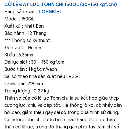
CỜ LÊ ĐẶT LỰC TOHNICHI 150QL (30~150 kgf.cm)
Hãng sản xuất :
TOHNICHI
Model : 150QL
Xuất xứ : Nhật Bản
Bảo hành : 12 Tháng
*** Thông số kỹ thuật :
Đơn vị đo : Hệ mét
Khẩu : 6.35mm
Dải lực siết : 30 – 150 kgf.cm
Bước tiến : 1 kgf.cm/vạch
Sai số theo nhà sản xuất nêu : ± 3%.
Chiều dài : 219 mm.
Trọng lượng : 0.29 kg.
Thân vỏ của cờ lê lực Tohnichi là sự kết hợp giữa thép
cường lực, chịu va đập tốt. Hệ thống lò xo, cò nhẩy đàn
hồi cao, giảm thiểu gây sai số trong quá trình sử dụng.
Cờ lê lực Tohnichi được bố trí hai thang đo dọc theo
thân cờ lê lực, trong đó thang gần phía tay cầm chỉ số