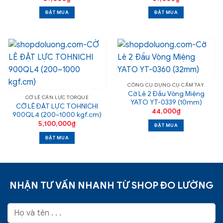
ĐẶT MUA
ĐẶT MUA
CÔNG CỤ DỤNG CỤ CẦM TAY
Cờ Lê 2 Đầu Vòng Miệng
CỜ LÊ CÂN LỰC TORQUE
YATO YT-0339 (10mm)
CỜ LÊ ĐẶT LỰC TOHNICHI
44,000
₫
900QL4 (200~1000 kgf.cm)
5,100,000
₫
ĐẶT MUA
ĐẶT MUA
NHẬN TƯ VẤN NHANH TỪ SHOP ĐO LƯỜNG