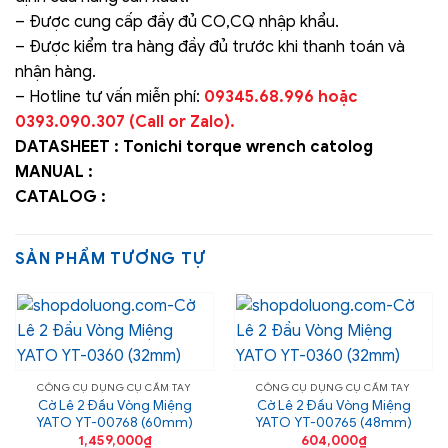
– Được cung cấp đầy đủ CO,CQ nhập khẩu.
– Được kiểm tra hàng đầy đủ trước khi thanh toán và
nhận hàng.
– Hotline tư vấn miễn phí:
09345.68.996 hoặc
0393.090.307 (Call or Zalo).
DATASHEET :
Tonichi torque wrench catolog
MANUAL :
CATALOG :
SẢN PHẨM TƯƠNG TỰ
CÔNG CỤ DỤNG CỤ CẦM TAY
CÔNG CỤ DỤNG CỤ CẦM TAY
Cờ Lê 2 Đầu Vòng Miệng
Cờ Lê 2 Đầu Vòng Miệng
YATO YT-00768 (60mm)
YATO YT-00765 (48mm)
1,459,000
₫
604,000
₫