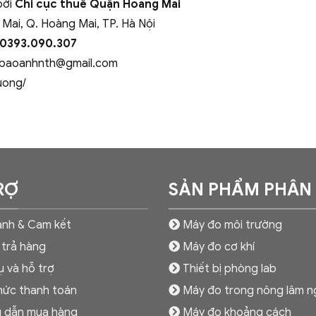
bởi
Chi cục thuế Quận Hoàng Mai
 Mai, Q. Hoàng Mai, TP. Hà Nội
 0393.090.307
baoanhnth@gmail.com
uong/
RỢ
SẢN PHẨM PHÂN
nh & Cam kết
Máy đo môi trường
 trả hàng
Máy đo cơ khí
ụ và hỗ trợ
Thiết bị phòng lab
hức thanh toán
Máy đo trong nông lâm n
 dẫn mua hàng
Máy đo khoảng cách