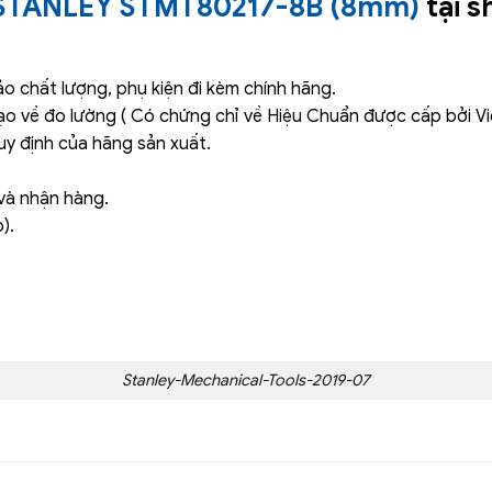
g STANLEY STMT80217-8B (8mm)
tại 
 chất lượng, phụ kiện đi kèm chính hãng.
ạo về đo lường ( Có chứng chỉ về Hiệu Chuẩn được cấp bởi V
y định của hãng sản xuất.
và nhận hàng.
).
Stanley-Mechanical-Tools-2019-07