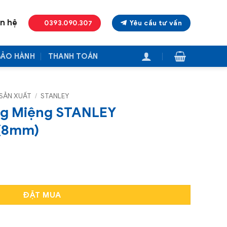
ên hệ
0393.090.307
Yêu cầu tư vấn
BẢO HÀNH
THANH TOÁN
SẢN XUẤT
/
STANLEY
ng Miệng STANLEY
(8mm)
NLEY STMT80217-8B (8mm) số lượng
ĐẶT MUA