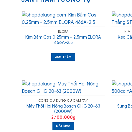
ELORA
KÌM
Kìm Bấm Cos 0.25mm – 2.5mm ELORA
Kéo Cắ
466A-2.5
XEM THÊM
CÔNG CỤ DỤNG CỤ CẦM TAY
Máy Thổi Hơi Nóng Bosch GHG 20-63
Súng B
(2000W)
2,100,000
₫
ĐẶT MUA