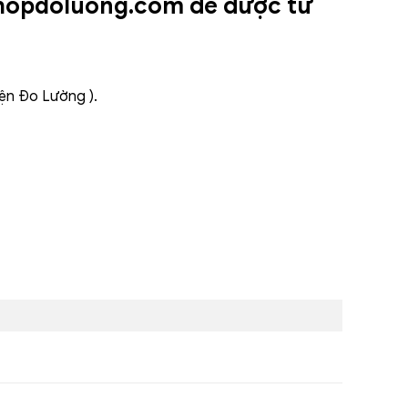
shopdoluong.com để được tư
iện Đo Lường ).