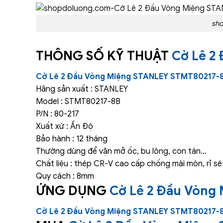
sho
THÔNG SỐ KỸ THUẬT
Cờ Lê 2
Cờ Lê 2 Đầu Vòng Miệng STANLEY STMT80217-
Hãng sản xuất : STANLEY
Model : STMT80217-8B
P/N : 80-217
Xuất xứ : Ấn Độ
Bảo hành : 12 tháng
Thường dùng để vặn mở ốc, bu lông, con tán…
Chất liệu : thép CR-V cao cấp chống mài mòn, rỉ s
Quy cách : 8mm
ỨNG DỤNG
Cờ Lê 2 Đầu Vòng
Cờ Lê 2 Đầu Vòng Miệng STANLEY STMT80217-