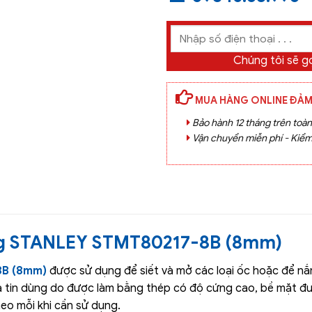
Chúng tôi sẽ gọ
MUA HÀNG ONLINE ĐẢM
Bảo hành 12 tháng trên toà
Vận chuyển miễn phí - Kiểm
ng STANLEY STMT80217-8B (8mm)
8B (8mm)
được sử dụng để siết và mở các loại ốc hoặc để nắ
 tin dùng do được làm bằng thép có độ cứng cao, bề mặt đư
eo mỗi khi cần sử dụng.