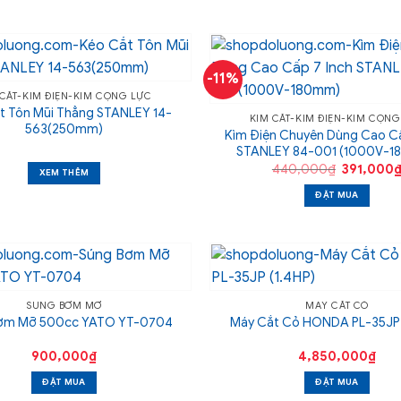
-11%
 CẮT-KÌM ĐIỆN-KÌM CỘNG LỰC
t Tôn Mũi Thẳng STANLEY 14-
KÌM CẮT-KÌM ĐIỆN-KÌM CỘNG
563(250mm)
Kìm Điện Chuyên Dùng Cao Cấ
STANLEY 84-001 (1000V-
Giá
440,000
₫
391,000
XEM THÊM
gốc
là:
ĐẶT MUA
440,000₫
SÚNG BƠM MỠ
MÁY CẮT CỎ
ơm Mỡ 500cc YATO YT-0704
Máy Cắt Cỏ HONDA PL-35JP 
900,000
₫
4,850,000
₫
ĐẶT MUA
ĐẶT MUA