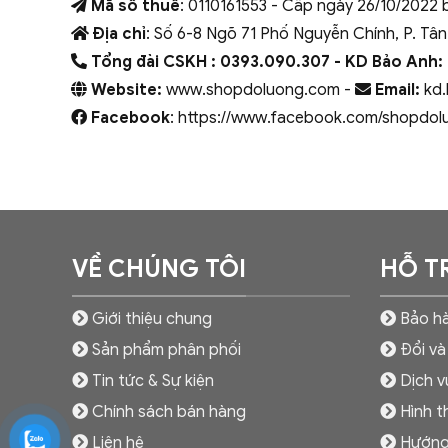
Mã số thuế
: 0110161553 - Cấp ngày 26/10/2022 
Địa chỉ
: Số 6-8 Ngõ 71 Phố Nguyễn Chính, P. Tân
Tổng đài CSKH : 0393.090.307
- KD Bảo Anh:
Website:
www.shopdoluong.com -
Email:
kd.
Facebook
: https://www.facebook.com/shopdol
VỀ CHÚNG TÔI
HỖ T
Giới thiệu chung
Bảo hà
Sản phẩm phân phối
Đổi và
Tin tức & Sự kiện
Dịch v
Chính sách bán hàng
Hình t
Liên hệ
Hướng