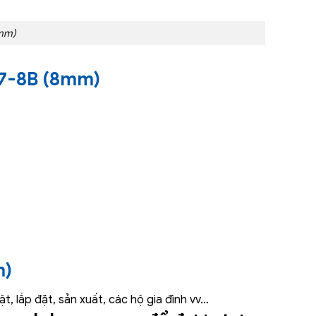
8mm)
17-8B (8mm)
m)
, lắp đặt, sản xuất, các hộ gia đình vv…