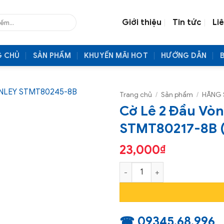
Giới thiệu
Tin tức
Li
G CHỦ
SẢN PHẨM
KHUYẾN MÃI HOT
HƯỚNG DẪN
Trang chủ
/
Sản phẩm
/
HÃNG 
Cờ Lê 2 Đầu Vò
STMT80217-8B 
23,000
₫
Cờ Lê 2 Đầu Vòng Miệng STA
☎ 09345.68.996