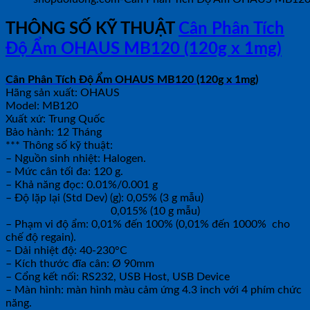
THÔNG SỐ KỸ THUẬT
Cân Phân Tích
Độ Ẩm OHAUS MB120 (120g x 1mg)
Cân Phân Tích Độ Ẩm OHAUS MB120 (120g x 1mg)
Hãng sản xuất: OHAUS
Model: MB120
Xuất xứ: Trung Quốc
Bảo hành: 12 Tháng
*** Thông số kỹ thuật:
– Nguồn sinh nhiệt: Halogen.
– Mức cân tối đa: 120 g.
– Khả năng đọc: 0.01%/0.001 g
– Độ lặp lại (Std Dev) (g): 0,05% (3 g mẫu)
0,015% (10 g mẫu)
– Phạm vi độ ẩm: 0,01% đến 100% (0,01% đến 1000% cho
chế độ regain).
– Dải nhiệt độ: 40-230°C
– Kích thước đĩa cân: Ø 90mm
– Cổng kết nối: RS232, USB Host, USB Device
– Màn hình: màn hình màu cảm ứng 4.3 inch với 4 phím chức
năng.