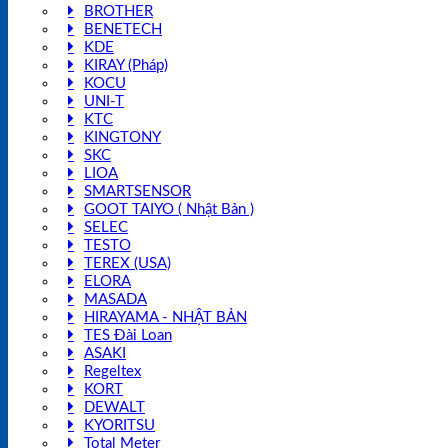
BROTHER
BENETECH
KDE
KIRAY (Pháp)
KOCU
UNI-T
KTC
KINGTONY
SKC
LIOA
SMARTSENSOR
GOOT TAIYO ( Nhật Bản )
SELEC
TESTO
TEREX (USA)
ELORA
MASADA
HIRAYAMA - NHẬT BẢN
TES Đài Loan
ASAKI
Regeltex
KORT
DEWALT
KYORITSU
Total Meter