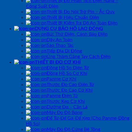
Thiết Bị Đo Phân Tích Điện Năng –
Công Suất Điện
Thiết Bị Đo Nội Trở Pin – Ắc Quy
Thiết Bị Hiệu Chuẩn Điện
Thiết Bị Kiểm Tra Độ An Toàn Điện
DỤNG CỤ BẢO HỘ LAO ĐỘNG
Bút Thử Điện, Cảnh Báo Điện
Dây An Toàn
Sào Thao Tác
Tiếp Địa Di Động
Ủng Thảm Găng Tay Cách Điện
THIẾT BỊ ĐO CƠ KHÍ
Đồng Hồ So Điện Tử
Đồng Hồ So Cơ Khí
Panme Cơ Khí
Thước Đo Cao Điện Tử
Thước Đo Cao Cơ Khí
Panme Điện Tử
Thước Kẹp Cơ Khí
Dưỡng Đo – Căn Lá
Máy Đo Độ Bóng
Đế Từ-Đế Gá-Đế Kẹp (Cho Panme-Đồng
Hồ So)
Máy Đo Độ Cứng Bê Tông