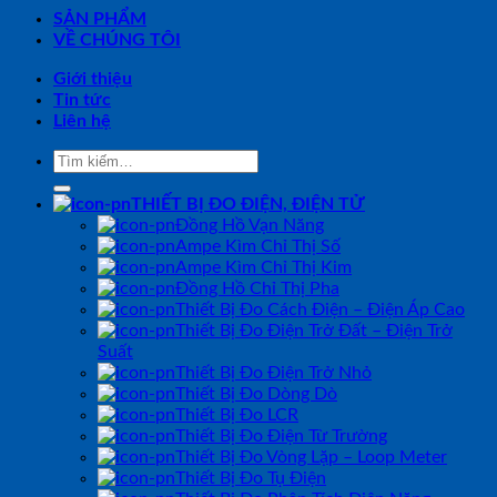
SẢN PHẨM
VỀ CHÚNG TÔI
Giới thiệu
Tin tức
Liên hệ
Tìm
kiếm:
THIẾT BỊ ĐO ĐIỆN, ĐIỆN TỬ
Đồng Hồ Vạn Năng
Ampe Kìm Chỉ Thị Số
Ampe Kìm Chỉ Thị Kim
Đồng Hồ Chỉ Thị Pha
Thiết Bị Đo Cách Điện – Điện Áp Cao
Thiết Bị Đo Điện Trở Đất – Điện Trở
Suất
Thiết Bị Đo Điện Trở Nhỏ
Thiết Bị Đo Dòng Dò
Thiết Bị Đo LCR
Thiết Bị Đo Điện Từ Trường
Thiết Bị Đo Vòng Lặp – Loop Meter
Thiết Bị Đo Tụ Điện