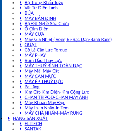
Bộ Tròng Khẩu Tuýp
Vật Tư Điện Lạnh
BÚA
MÁY BẮN ĐINH
Bộ Đồ Nghề Sửa Chữa
Ổ Cắm Điện
MÁY CƯA
Máy Gia Nhiệt ( Vòng Bi-Bạc Đạn-Bánh Răng)
QUẠT
Cờ Lê Cân Lực Torque
MÁY PHAY
Bơm Dầu Thuỷ Lực
MÁY THUỶ BÌNH-TOÀN ĐẠC
Máy Mài Máy Cắt
MÁY CÂN MỰC
MÁY ÉP THUỶ LỰC
Pa Lăng
Kìm Cắt-Kìm Điện-Kìm Cộng Lực
CHÂN TRIPOD-CHÂN MÁY ẢNH
Máy Khoan Máy Đục
Máy In-In Nhãn-In Tem
MÁY CHÀ NHÁM-MÁY RUNG
HÃNG SẢN XUẤT
ELITECH
SANTAK