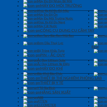
Máy Đo Độ Nhám Bề Mặt
MÁY ĐO MÔI TRƯỜNG
Khúc Xạ Kế Đo Độ Mặn
Máy Đo Độ Ồn
Máy Đo Môi Trường Nước
Khúc Xạ Kế Đo Ngọt
Máy Cất Nước
CÔNG CỤ DỤNG CỤ CẦM TAY
Ren Taro-Bàn Ren-Mũi Ren
Bơm Dầu Thuỷ Lực
Răng)
Bộ Tròng Khẩu Tuýp
PIN – ẮC QUY
Ắc Quy Lithium Solar
Ắc Quy Lithium Xe Điện
MÁY ĐO KHÍ
Báo Khói Báo Cháy
THIẾT BỊ THÍ NGHIỆM PHÒNG LAB
THIẾT BỊ Y TẾ
Y Tế Gia Đình
HÃNG SẢN XUẤT
ABB
ATTEN
ELCOMETER