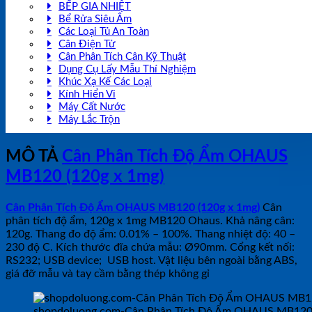
BẾP GIA NHIỆT
Bể Rửa Siêu Âm
Các Loại Tủ An Toàn
Cân Điện Tử
Cân Phân Tích Cân Kỹ Thuật
Dụng Cụ Lấy Mẫu Thí Nghiệm
Khúc Xạ Kế Các Loại
Kính Hiển Vi
Máy Cất Nước
Máy Lắc Trộn
MÔ TẢ
Cân Phân Tích Độ Ẩm OHAUS
MB120 (120g x 1mg)
Cân Phân Tích Độ Ẩm OHAUS MB120 (120g x 1mg)
Cân
phân tích độ ẩm, 120g x 1mg MB120 Ohaus. Khả nâng cân:
120g. Thang đo độ ẩm: 0.01% – 100%. Thang nhiệt độ: 40 –
230 độ C. Kích thước đĩa chứa mẫu: Ø90mm. Cổng kết nối:
RS232; USB device; USB host. Vật liệu bên ngoài bằng ABS,
giá đỡ mẫu và tay cầm bằng thép không gỉ
shopdoluong.com-Cân Phân Tích Độ Ẩm OHAUS MB120 