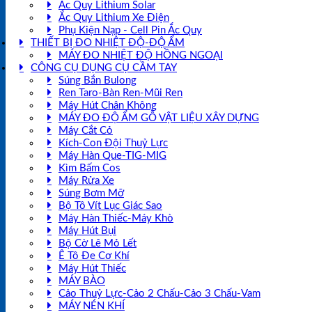
Ắc Quy Lithium Solar
Ắc Quy Lithium Xe Điện
Phụ Kiện Nạp - Cell Pin Ắc Quy
THIẾT BỊ ĐO NHIỆT ĐỘ-ĐỘ ẨM
MÁY ĐO NHIỆT ĐỘ HỒNG NGOẠI
CÔNG CỤ DỤNG CỤ CẦM TAY
Súng Bắn Bulong
Ren Taro-Bàn Ren-Mũi Ren
Máy Hút Chân Không
MÁY ĐO ĐỘ ẨM GỖ VẬT LIỆU XÂY DỰNG
Máy Cắt Cỏ
Kích-Con Đội Thuỷ Lực
Máy Hàn Que-TIG-MIG
Kìm Bấm Cos
Máy Rửa Xe
Súng Bơm Mỡ
Bộ Tô Vít Lục Giác Sao
Máy Hàn Thiếc-Máy Khò
Máy Hút Bụi
Bộ Cờ Lê Mỏ Lết
Ê Tô Đe Cơ Khí
Máy Hút Thiếc
MÁY BÀO
Cảo Thuỷ Lực-Cảo 2 Chấu-Cảo 3 Chấu-Vam
MÁY NÉN KHÍ