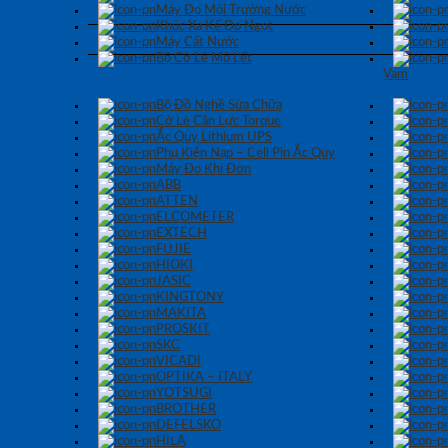
Máy Đo Môi Trường Nước
Khúc Xạ Kế Đo Ngọt
Máy Cất Nước
Bộ Cờ Lê Mỏ Lết
Vam
Bộ Đồ Nghề Sửa Chữa
Cờ Lê Cân Lực Torque
Ắc Quy Lithium UPS
Phụ Kiện Nạp – Cell Pin Ắc Quy
Máy Đo Khí Đơn
ABB
ATTEN
ELCOMETER
EXTECH
FUJIE
HIOKI
JASIC
KINGTONY
MAKITA
PROSKIT
SKC
VICADI
OPTIKA – ITALY
YOTSUGI
BROTHER
DEFELSKO
HILA