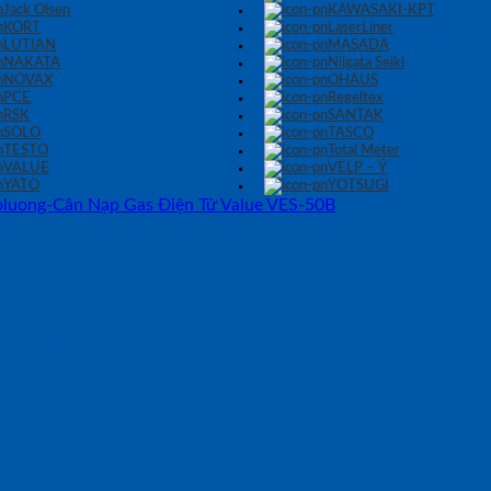
Jack Olsen
KAWASAKI-KPT
KORT
LaserLiner
LUTIAN
MASADA
NAKATA
Niigata Seiki
NOVAX
OHAUS
PCE
Regeltex
RSK
SANTAK
SOLO
TASCO
TESTO
Total Meter
VALUE
VELP – Ý
YATO
YOTSUGI
ES-50B