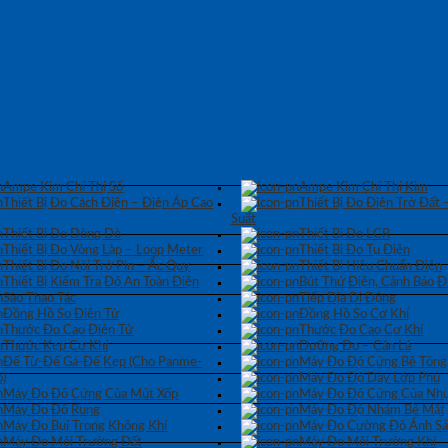
Ampe Kìm Chỉ Thị Số
Ampe Kìm Chỉ Thị Kim
Thiết Bị Đo Cách Điện – Điện Áp Cao
Thiết Bị Đo Điện Trở Đất 
Suất
Thiết Bị Đo Dòng Dò
Thiết Bị Đo LCR
Thiết Bị Đo Vòng Lặp – Loop Meter
Thiết Bị Đo Tụ Điện
Thiết Bị Đo Nội Trở Pin – Ắc Quy
Thiết Bị Hiệu Chuẩn Điện
Thiết Bị Kiểm Tra Độ An Toàn Điện
Bút Thử Điện, Cảnh Báo Đ
Sào Thao Tác
Tiếp Địa Di Động
Đồng Hồ So Điện Tử
Đồng Hồ So Cơ Khí
Thước Đo Cao Điện Tử
Thước Đo Cao Cơ Khí
Thước Kẹp Cơ Khí
Dưỡng Đo – Căn Lá
Đế Từ-Đế Gá-Đế Kẹp (Cho Panme-
Máy Đo Độ Cứng Bê Tông
)
Máy Đo Độ Dày Lớp Phủ
Máy Đo Độ Cứng Của Mút Xốp
Máy Đo Độ Cứng Của Nhự
Máy Đo Độ Rung
Máy Đo Độ Nhám Bề Mặt
Máy Đo Bụi Trong Không Khí
Máy Đo Cường Độ Ánh S
Máy Đo Môi Trường Đất
Máy Đo Môi Trường Khí