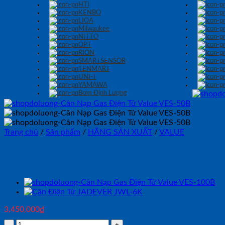
HTI
KENBO
LIOA
Milwaukee
NITTO
OPT
RION
SMARTSENSOR
TENMART
UNI-T
YAMAWA
Bơm Định Lượng
Trang chủ
/
Sản phẩm
/
HÃNG SẢN XUẤT
/
VALUE
Cân Nạp Gas Điện Tử Value V
3,450,000
₫
Cân