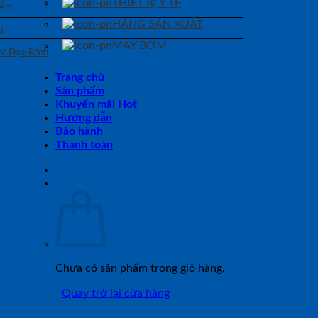
THIẾT BỊ Y TẾ
 Ẩm
HÃNG SẢN XUẤT
n
MÁY BƠM
Bạc Đạn-Bánh
Trang chủ
Sản phẩm
Khuyến mãi Hot
Hướng dẫn
Bảo hành
Thanh toán
Chưa có sản phẩm trong giỏ hàng.
Quay trở lại cửa hàng