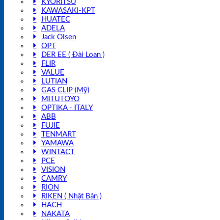
KYORITSU
KAWASAKI-KPT
HUATEC
ADELA
Jack Olsen
OPT
DER EE ( Đài Loan )
FLIR
VALUE
LUTIAN
GAS CLIP (Mỹ)
MITUTOYO
OPTIKA - ITALY
ABB
FUJIE
TENMART
YAMAWA
WINTACT
PCE
VISION
CAMRY
RION
RIKEN ( Nhật Bản )
HACH
NAKATA