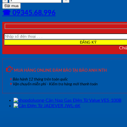
Nạp
Đặt mua
Gas
☎ 09345.68.996
Điện
Tử
Value
VES-
50B
số
lượng
Chún
MUA HÀNG ONLINE ĐẢM BẢO TẠI BẢO ANH NTH
Bảo hành 12 tháng trên toàn quốc
Vận chuyển miễn phí - Kiểm tra hàng mới thanh toán