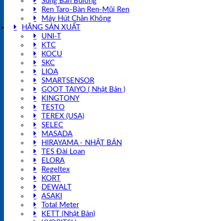
Súng Bắn Bulong
Ren Taro-Bàn Ren-Mũi Ren
Máy Hút Chân Không
HÃNG SẢN XUẤT
UNI-T
KTC
KOCU
SKC
LIOA
SMARTSENSOR
GOOT TAIYO ( Nhật Bản )
KINGTONY
TESTO
TEREX (USA)
SELEC
MASADA
HIRAYAMA - NHẬT BẢN
TES Đài Loan
ELORA
Regeltex
KORT
DEWALT
ASAKI
Total Meter
KETT (Nhật Bản)