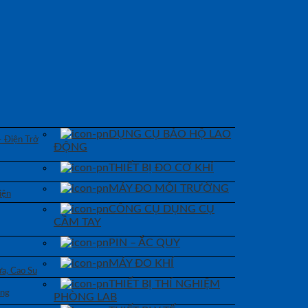
DỤNG CỤ BẢO HỘ LAO
– Điện Trở
ĐỘNG
THIẾT BỊ ĐO CƠ KHÍ
MÁY ĐO MÔI TRƯỜNG
iện
CÔNG CỤ DỤNG CỤ
CẦM TAY
PIN – ẮC QUY
MÁY ĐO KHÍ
a, Cao Su
THIẾT BỊ THÍ NGHIỆM
áng
PHÒNG LAB