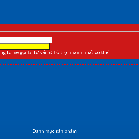
g tôi sẽ gọi lại tư vấn & hỗ trợ nhanh nhất có thể
Danh mục sản phẩm