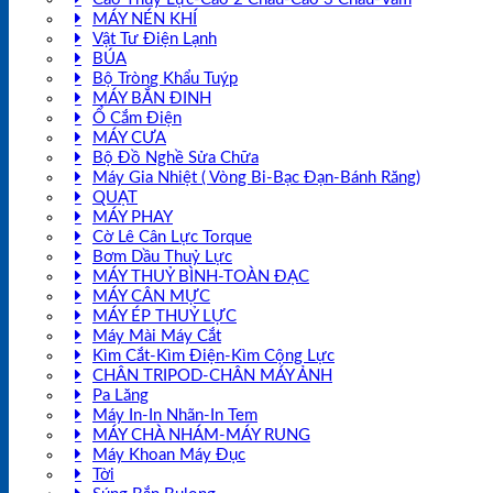
MÁY NÉN KHÍ
Vật Tư Điện Lạnh
BÚA
Bộ Tròng Khẩu Tuýp
MÁY BẮN ĐINH
Ổ Cắm Điện
MÁY CƯA
Bộ Đồ Nghề Sửa Chữa
Máy Gia Nhiệt ( Vòng Bi-Bạc Đạn-Bánh Răng)
QUẠT
MÁY PHAY
Cờ Lê Cân Lực Torque
Bơm Dầu Thuỷ Lực
MÁY THUỶ BÌNH-TOÀN ĐẠC
MÁY CÂN MỰC
MÁY ÉP THUỶ LỰC
Máy Mài Máy Cắt
Kìm Cắt-Kìm Điện-Kìm Cộng Lực
CHÂN TRIPOD-CHÂN MÁY ẢNH
Pa Lăng
Máy In-In Nhãn-In Tem
MÁY CHÀ NHÁM-MÁY RUNG
Máy Khoan Máy Đục
Tời