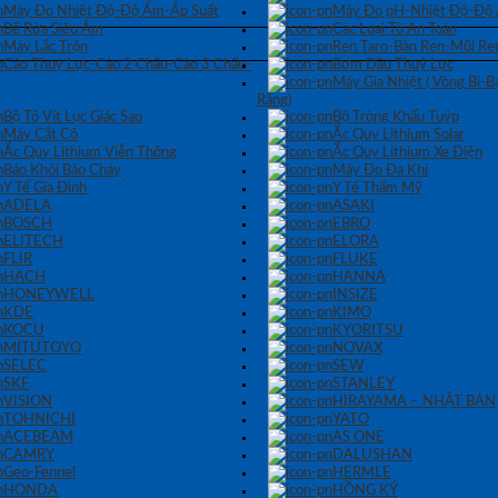
Máy Đo Nhiệt Độ-Độ Ẩm-Áp Suất
Máy Đo pH-Nhiệt Độ-Độ
Bể Rửa Siêu Âm
Các Loại Tủ An Toàn
Máy Lắc Trộn
Ren Taro-Bàn Ren-Mũi Re
Cảo Thuỷ Lực-Cảo 2 Chấu-Cảo 3 Chấu-
Bơm Dầu Thuỷ Lực
Máy Gia Nhiệt ( Vòng Bi-
Răng)
Bộ Tô Vít Lục Giác Sao
Bộ Tròng Khẩu Tuýp
Máy Cắt Cỏ
Ắc Quy Lithium Solar
Ắc Quy Lithium Viễn Thông
Ắc Quy Lithium Xe Điện
Báo Khói Báo Cháy
Máy Đo Đa Khí
Y Tế Gia Đình
Y Tế Thẩm Mỹ
ADELA
ASAKI
BOSCH
EBRO
ELITECH
ELORA
FLIR
FLUKE
HACH
HANNA
HONEYWELL
INSIZE
KDE
KIMO
KOCU
KYORITSU
MITUTOYO
NOVAX
SELEC
SEW
SKF
STANLEY
VISION
HIRAYAMA – NHẬT BẢN
TOHNICHI
YATO
ACEBEAM
AS ONE
CAMRY
DALUSHAN
Geo-Fennel
HERMLE
HONDA
HỒNG KÝ