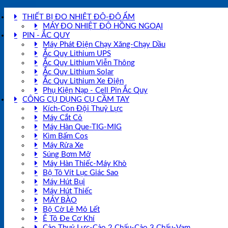
THIẾT BỊ ĐO NHIỆT ĐỘ-ĐỘ ẨM
MÁY ĐO NHIỆT ĐỘ HỒNG NGOẠI
PIN - ẮC QUY
Máy Phát Điện Chạy Xăng-Chạy Dầu
Ắc Quy Lithium UPS
Ắc Quy Lithium Viễn Thông
Ắc Quy Lithium Solar
Ắc Quy Lithium Xe Điện
Phụ Kiện Nạp - Cell Pin Ắc Quy
CÔNG CỤ DỤNG CỤ CẦM TAY
Kích-Con Đội Thuỷ Lực
Máy Cắt Cỏ
Máy Hàn Que-TIG-MIG
Kìm Bấm Cos
Máy Rửa Xe
Súng Bơm Mỡ
Máy Hàn Thiếc-Máy Khò
Bộ Tô Vít Lục Giác Sao
Máy Hút Bụi
Máy Hút Thiếc
MÁY BÀO
Bộ Cờ Lê Mỏ Lết
Ê Tô Đe Cơ Khí
Cảo Thuỷ Lực-Cảo 2 Chấu-Cảo 3 Chấu-Vam