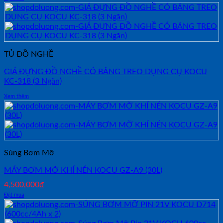
TỦ ĐỒ NGHỀ
GIÁ ĐỰNG ĐỒ NGHỀ CÓ BẢNG TREO DỤNG CỤ KOCU
KC-318 (3 Ngăn)
Xem thêm
Súng Bơm Mỡ
MÁY BƠM MỠ KHÍ NÉN KOCU GZ-A9 (30L)
4,500,000
₫
Đặt mua