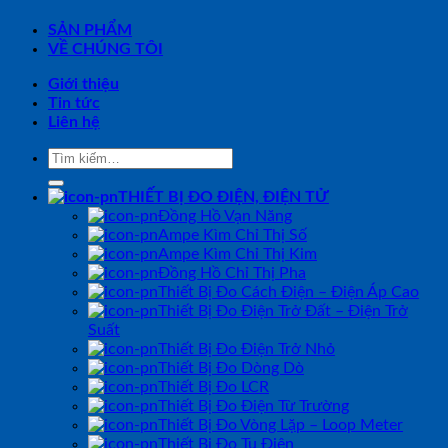
SẢN PHẨM
VỀ CHÚNG TÔI
Giới thiệu
Tin tức
Liên hệ
Tìm
kiếm:
THIẾT BỊ ĐO ĐIỆN, ĐIỆN TỬ
Đồng Hồ Vạn Năng
Ampe Kìm Chỉ Thị Số
Ampe Kìm Chỉ Thị Kim
Đồng Hồ Chỉ Thị Pha
Thiết Bị Đo Cách Điện – Điện Áp Cao
Thiết Bị Đo Điện Trở Đất – Điện Trở
Suất
Thiết Bị Đo Điện Trở Nhỏ
Thiết Bị Đo Dòng Dò
Thiết Bị Đo LCR
Thiết Bị Đo Điện Từ Trường
Thiết Bị Đo Vòng Lặp – Loop Meter
Thiết Bị Đo Tụ Điện