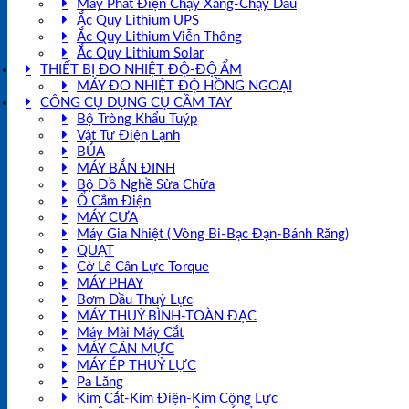
Máy Phát Điện Chạy Xăng-Chạy Dầu
Ắc Quy Lithium UPS
Ắc Quy Lithium Viễn Thông
Ắc Quy Lithium Solar
THIẾT BỊ ĐO NHIỆT ĐỘ-ĐỘ ẨM
MÁY ĐO NHIỆT ĐỘ HỒNG NGOẠI
CÔNG CỤ DỤNG CỤ CẦM TAY
Bộ Tròng Khẩu Tuýp
Vật Tư Điện Lạnh
BÚA
MÁY BẮN ĐINH
Bộ Đồ Nghề Sửa Chữa
Ổ Cắm Điện
MÁY CƯA
Máy Gia Nhiệt ( Vòng Bi-Bạc Đạn-Bánh Răng)
QUẠT
Cờ Lê Cân Lực Torque
MÁY PHAY
Bơm Dầu Thuỷ Lực
MÁY THUỶ BÌNH-TOÀN ĐẠC
Máy Mài Máy Cắt
MÁY CÂN MỰC
MÁY ÉP THUỶ LỰC
Pa Lăng
Kìm Cắt-Kìm Điện-Kìm Cộng Lực