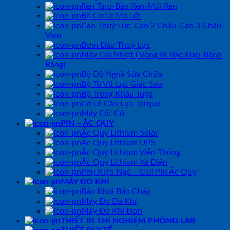
Ren Taro-Bàn Ren-Mũi Ren
Bộ Cờ Lê Mỏ Lết
Cảo Thuỷ Lực-Cảo 2 Chấu-Cảo 3 Chấu-
Vam
Bơm Dầu Thuỷ Lực
Máy Gia Nhiệt ( Vòng Bi-Bạc Đạn-Bánh
Răng)
Bộ Đồ Nghề Sửa Chữa
Bộ Tô Vít Lục Giác Sao
Bộ Tròng Khẩu Tuýp
Cờ Lê Cân Lực Torque
Máy Cắt Cỏ
PIN – ẮC QUY
Ắc Quy Lithium Solar
Ắc Quy Lithium UPS
Ắc Quy Lithium Viễn Thông
Ắc Quy Lithium Xe Điện
Phụ Kiện Nạp – Cell Pin Ắc Quy
MÁY ĐO KHÍ
Báo Khói Báo Cháy
Máy Đo Đa Khí
Máy Đo Khí Đơn
THIẾT BỊ THÍ NGHIỆM PHÒNG LAB