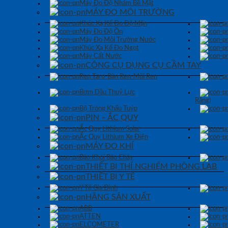
Máy Đo Độ Nhám Bề Mặt
MÁY ĐO MÔI TRƯỜNG
Khúc Xạ Kế Đo Độ Mặn
Máy Đo Độ Ồn
Máy Đo Môi Trường Nước
Khúc Xạ Kế Đo Ngọt
Máy Cất Nước
CÔNG CỤ DỤNG CỤ CẦM TAY
Ren Taro-Bàn Ren-Mũi Ren
Bơm Dầu Thuỷ Lực
Răng)
Bộ Tròng Khẩu Tuýp
PIN – ẮC QUY
Ắc Quy Lithium Solar
Ắc Quy Lithium Xe Điện
MÁY ĐO KHÍ
Báo Khói Báo Cháy
THIẾT BỊ THÍ NGHIỆM PHÒNG LAB
THIẾT BỊ Y TẾ
Y Tế Gia Đình
HÃNG SẢN XUẤT
ABB
ATTEN
ELCOMETER