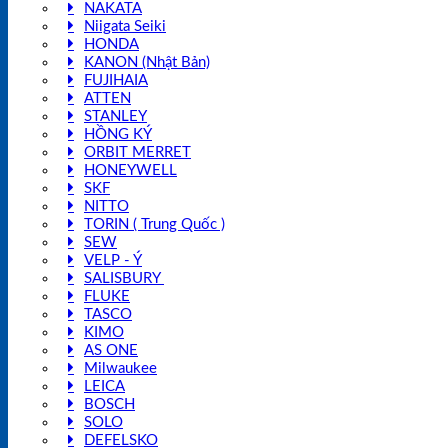
NAKATA
Niigata Seiki
HONDA
KANON (Nhật Bản)
FUJIHAIA
ATTEN
STANLEY
HỒNG KÝ
ORBIT MERRET
HONEYWELL
SKF
NITTO
TORIN ( Trung Quốc )
SEW
VELP - Ý
SALISBURY
FLUKE
TASCO
KIMO
AS ONE
Milwaukee
LEICA
BOSCH
SOLO
DEFELSKO