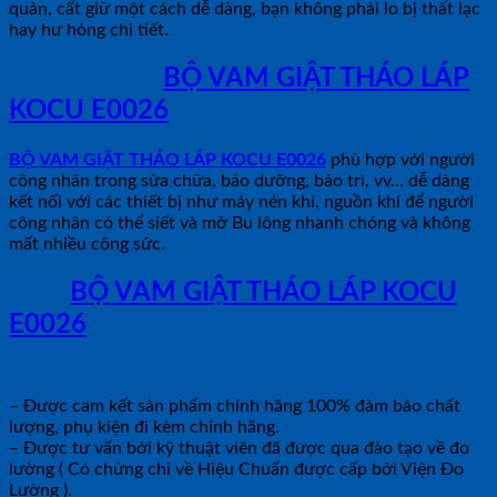
quản, cất giữ một cách dễ dàng, bạn không phải lo bị thất lạc
hay hư hỏng chi tiết.
ỨNG DỤNG
BỘ VAM GIẬT THÁO LÁP
KOCU E0026
BỘ VAM GIẬT THÁO LÁP KOCU E0026
phù hợp với người
công nhân trong sửa chữa, bảo dưỡng, bảo trì, vv… dễ dàng
kết nối với các thiết bị như máy nén khí, nguồn khí để người
công nhân có thể siết và mở Bu lông nhanh chóng và không
mất nhiều công sức.
Mua
BỘ VAM GIẬT THÁO LÁP KOCU
E0026
tại shopdoluong.com để được tư
vấn và hỗ trợ giao hàng.
– Được cam kết sản phẩm chính hãng 100% đảm bảo chất
lượng, phụ kiện đi kèm chính hãng.
– Được tư vấn bởi kỹ thuật viên đã được qua đào tạo về đo
lường ( Có chứng chỉ về Hiệu Chuẩn được cấp bởi Viện Đo
Lường ).