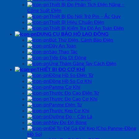
Thiết Bị Đo Phân Tích Điện Năng –
Công Suất Điện
Thiết Bị Đo Nội Trở Pin – Ắc Quy
Thiết Bị Hiệu Chuẩn Điện
Thiết Bị Kiểm Tra Độ An Toàn Điện
DỤNG CỤ BẢO HỘ LAO ĐỘNG
Bút Thử Điện, Cảnh Báo Điện
Dây An Toàn
Sào Thao Tác
Tiếp Địa Di Động
Ủng Thảm Găng Tay Cách Điện
THIẾT BỊ ĐO CƠ KHÍ
Đồng Hồ So Điện Tử
Đồng Hồ So Cơ Khí
Panme Cơ Khí
Thước Đo Cao Điện Tử
Thước Đo Cao Cơ Khí
Panme Điện Tử
Thước Kẹp Cơ Khí
Dưỡng Đo – Căn Lá
Máy Đo Độ Bóng
Đế Từ-Đế Gá-Đế Kẹp (Cho Panme-Đồng
Hồ So)