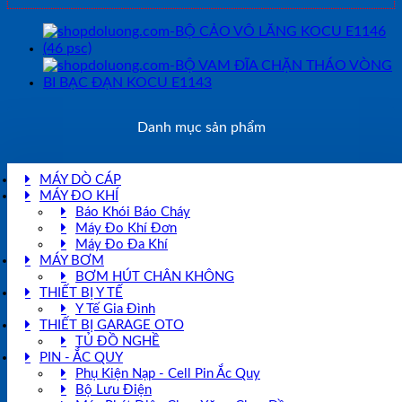
Danh mục sản phẩm
MÁY DÒ CÁP
MÁY ĐO KHÍ
Báo Khói Báo Cháy
Máy Đo Khí Đơn
Máy Đo Đa Khí
MÁY BƠM
BƠM HÚT CHÂN KHÔNG
THIẾT BỊ Y TẾ
Y Tế Gia Đình
THIẾT BỊ GARAGE OTO
TỦ ĐỒ NGHỀ
PIN - ẮC QUY
Phụ Kiện Nạp - Cell Pin Ắc Quy
Bộ Lưu Điện