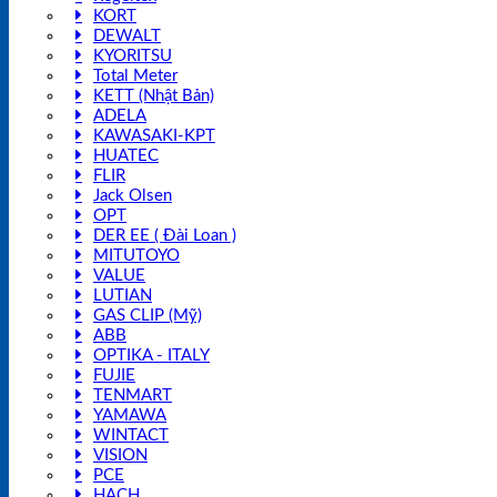
KORT
DEWALT
KYORITSU
Total Meter
KETT (Nhật Bản)
ADELA
KAWASAKI-KPT
HUATEC
FLIR
Jack Olsen
OPT
DER EE ( Đài Loan )
MITUTOYO
VALUE
LUTIAN
GAS CLIP (Mỹ)
ABB
OPTIKA - ITALY
FUJIE
TENMART
YAMAWA
WINTACT
VISION
PCE
HACH