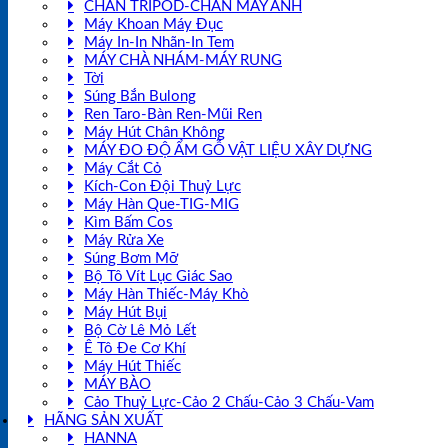
CHÂN TRIPOD-CHÂN MÁY ẢNH
Máy Khoan Máy Đục
Máy In-In Nhãn-In Tem
MÁY CHÀ NHÁM-MÁY RUNG
Tời
Súng Bắn Bulong
Ren Taro-Bàn Ren-Mũi Ren
Máy Hút Chân Không
MÁY ĐO ĐỘ ẨM GỖ VẬT LIỆU XÂY DỰNG
Máy Cắt Cỏ
Kích-Con Đội Thuỷ Lực
Máy Hàn Que-TIG-MIG
Kìm Bấm Cos
Máy Rửa Xe
Súng Bơm Mỡ
Bộ Tô Vít Lục Giác Sao
Máy Hàn Thiếc-Máy Khò
Máy Hút Bụi
Bộ Cờ Lê Mỏ Lết
Ê Tô Đe Cơ Khí
Máy Hút Thiếc
MÁY BÀO
Cảo Thuỷ Lực-Cảo 2 Chấu-Cảo 3 Chấu-Vam
HÃNG SẢN XUẤT
HANNA