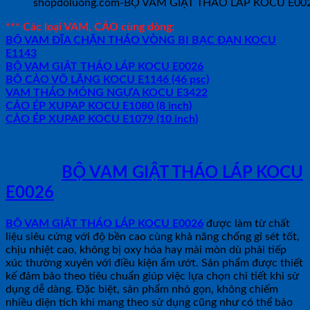
shopdoluong.com-BỘ VAM GIẬT THÁO LÁP KOCU E00
*** Các loại VAM, CẢO cùng dòng:
BỘ VAM ĐĨA CHẶN THÁO VÒNG BI BẠC ĐẠN KOCU
E1143
BỘ VAM GIẬT THÁO LÁP KOCU E0026
BỘ CẢO VÔ LĂNG KOCU E1146 (46 psc)
VAM THÁO MÓNG NGỰA KOCU E3422
CẢO ÉP XUPAP KOCU E1080 (8 inch)
CẢO ÉP XUPAP KOCU E1079 (10 inch)
MÔ TẢ
BỘ VAM GIẬT THÁO LÁP KOCU
E0026
BỘ VAM GIẬT THÁO LÁP KOCU E0026
được làm từ chất
liệu siêu cứng với độ bền cao cùng khả năng chống gỉ sét tốt,
chịu nhiệt cao, không bị oxy hóa hay mài mòn dù phải tiếp
xúc thường xuyên với điều kiện ẩm ướt. Sản phẩm được thiết
kế đảm bảo theo tiêu chuẩn giúp việc lựa chọn chi tiết khi sử
dụng dễ dàng. Đặc biệt, sản phẩm nhỏ gọn, không chiếm
nhiều diện tích khi mang theo sử dụng cũng như có thể bảo