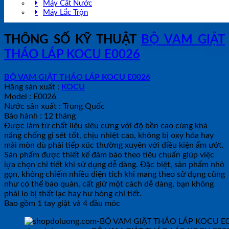
Máy Cất Nước
Máy Lắc Trộn
THÔNG SỐ KỸ THUẬT
BỘ VAM GIẬT
THÁO LÁP KOCU E0026
BỘ VAM GIẬT THÁO LÁP KOCU E0026
Hãng sản xuất :
KOCU
Model : E0026
Nước sản xuất : Trung Quốc
Bảo hành : 12 tháng
Được làm từ chất liệu siêu cứng với độ bền cao cùng khả
năng chống gỉ sét tốt, chịu nhiệt cao, không bị oxy hóa hay
mài mòn dù phải tiếp xúc thường xuyên với điều kiện ẩm ướt.
Sản phẩm được thiết kế đảm bảo theo tiêu chuẩn giúp việc
lựa chọn chi tiết khi sử dụng dễ dàng. Đặc biệt, sản phẩm nhỏ
gọn, không chiếm nhiều diện tích khi mang theo sử dụng cũng
như có thể bảo quản, cất giữ một cách dễ dàng, bạn không
phải lo bị thất lạc hay hư hỏng chi tiết.
Bao gồm 1 tay giật và 4 đầu móc