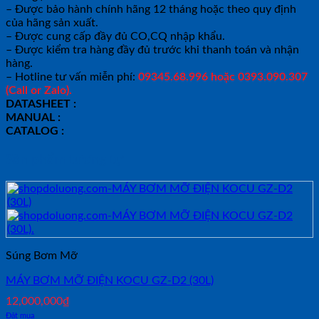
– Được bảo hành chính hãng 12 tháng hoặc theo quy định
của hãng sản xuất.
– Được cung cấp đầy đủ CO,CQ nhập khẩu.
– Được kiểm tra hàng đầy đủ trước khi thanh toán và nhận
hàng.
– Hotline tư vấn miễn phí:
09345.68.996 hoặc 0393.090.307
(Call or Zalo).
DATASHEET :
MANUAL :
CATALOG :
Sản phẩm tương tự
Súng Bơm Mỡ
MÁY BƠM MỠ ĐIỆN KOCU GZ-D2 (30L)
12,000,000
₫
Đặt mua