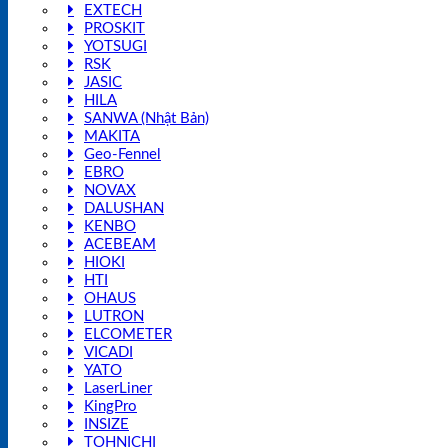
EXTECH
PROSKIT
YOTSUGI
RSK
JASIC
HILA
SANWA (Nhật Bản)
MAKITA
Geo-Fennel
EBRO
NOVAX
DALUSHAN
KENBO
ACEBEAM
HIOKI
HTI
OHAUS
LUTRON
ELCOMETER
VICADI
YATO
LaserLiner
KingPro
INSIZE
TOHNICHI