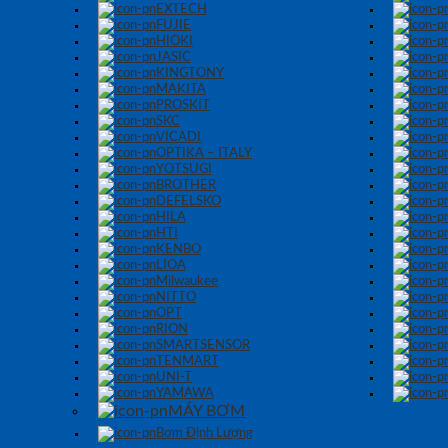
EXTECH
FUJIE
HIOKI
JASIC
KINGTONY
MAKITA
PROSKIT
SKC
VICADI
OPTIKA – ITALY
YOTSUGI
BROTHER
DEFELSKO
HILA
HTI
KENBO
LIOA
Milwaukee
NITTO
OPT
RION
SMARTSENSOR
TENMART
UNI-T
YAMAWA
MÁY BƠM
Bơm Định Lượng