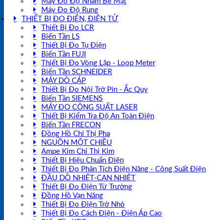
Máy Đo Độ Nhám Bề Mặt
Máy Đo Độ Rung
THIẾT BỊ ĐO ĐIỆN, ĐIỆN TỬ
Thiết Bị Đo LCR
Biến Tần LS
Thiết Bị Đo Tụ Điện
Biến Tần FUJI
Thiết Bị Đo Vòng Lặp - Loop Meter
Biến Tần SCHNEIDER
MÁY DÒ CÁP
Thiết Bị Đo Nội Trở Pin - Ắc Quy
Biến Tần SIEMENS
MÁY ĐO CÔNG SUẤT LASER
Thiết Bị Kiểm Tra Độ An Toàn Điện
Biến Tần FRECON
Đồng Hồ Chỉ Thị Pha
NGUỒN MỘT CHIỀU
Ampe Kìm Chỉ Thị Kim
Thiết Bị Hiệu Chuẩn Điện
Thiết Bị Đo Phân Tích Điện Năng - Công Suất Điện
ĐẦU DÒ NHIỆT-CAN NHIỆT
Thiết Bị Đo Điện Từ Trường
Đồng Hồ Vạn Năng
Thiết Bị Đo Điện Trở Nhỏ
Thiết Bị Đo Cách Điện - Điện Áp Cao