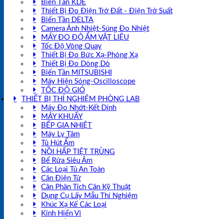
Biến Tần KDE
Thiết Bị Đo Điện Trở Đất - Điện Trở Suất
Biến Tần DELTA
Camera Ảnh Nhiệt-Súng Đo Nhiệt
MÁY ĐO ĐỘ ẨM VẬT LIỆU
Tốc Độ Vòng Quay
Thiết Bị Đo Bức Xạ-Phóng Xạ
Thiết Bị Đo Dòng Dò
Biến Tần MITSUBISHI
Máy Hiện Sóng-Oscilloscope
TỐC ĐỘ GIÓ
THIẾT BỊ THÍ NGHIỆM PHÒNG LAB
Máy Đo Nhớt-Kết Dính
MÁY KHUẤY
BẾP GIA NHIỆT
Máy Ly Tâm
Tủ Hút Ẩm
NỒI HẤP TIỆT TRÙNG
Bể Rửa Siêu Âm
Các Loại Tủ An Toàn
Cân Điện Tử
Cân Phân Tích Cân Kỹ Thuật
Dụng Cụ Lấy Mẫu Thí Nghiệm
Khúc Xạ Kế Các Loại
Kính Hiển Vi