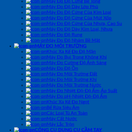
Máy Đo Độ Cứng Bê Tông
Máy Đo Độ Dày Lớp Phủ
Máy Đo Độ Cứng Của Kim Loại
Máy Đo Độ Cứng Của Mút Xốp
Máy Đo Độ Cứng Của Nhựa, Cao Su
Máy Đo Độ Dày Kim Loại, Nhựa
Máy Đo Độ Rung
Máy Đo Độ Nhám Bề Mặt
MÁY ĐO MÔI TRƯỜNG
Khúc Xạ Kế Đo Độ Mặn
Máy Đo Bụi Trong Không Khí
Máy Đo Cường Độ Ánh Sáng
Máy Đo Độ Ồn
Máy Đo Môi Trường Đất
Máy Đo Môi Trường Khí
Máy Đo Môi Trường Nước
Máy Đo Nhiệt Độ-Độ Ẩm-Áp Suất
Máy Đo pH-Nhiệt Độ-Độ Ẩm
Khúc Xạ Kế Đo Ngọt
Bể Rửa Siêu Âm
Các Loại Tủ An Toàn
Máy Cất Nước
Máy Lắc Trộn
CÔNG CỤ DỤNG CỤ CẦM TAY