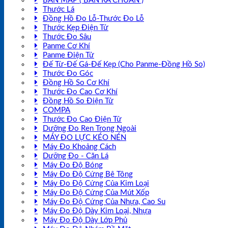
BÀN MAP ( BÀN RÀ CHUẨN )
Thước Lá
Đồng Hồ Đo Lỗ-Thước Đo Lỗ
Thước Kẹp Điện Tử
Thước Đo Sâu
Panme Cơ Khí
Panme Điện Tử
Đế Từ-Đế Gá-Đế Kẹp (Cho Panme-Đồng Hồ So)
Thước Đo Góc
Đồng Hồ So Cơ Khí
Thước Đo Cao Cơ Khí
Đồng Hồ So Điện Tử
COMPA
Thước Đo Cao Điện Tử
Dưỡng Đo Ren Trong Ngoài
MÁY ĐO LỰC KÉO NÉN
Máy Đo Khoảng Cách
Dưỡng Đo - Căn Lá
Máy Đo Độ Bóng
Máy Đo Độ Cứng Bê Tông
Máy Đo Độ Cứng Của Kim Loại
Máy Đo Độ Cứng Của Mút Xốp
Máy Đo Độ Cứng Của Nhựa, Cao Su
Máy Đo Độ Dày Kim Loại, Nhựa
Máy Đo Độ Dày Lớp Phủ