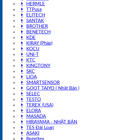
HERMLE
TTPusa
ELITECH
SANTAK
BROTHER
BENETECH
KDE
KIRAY (Pháp)
KOCU
UNI-T
KTC
KINGTONY
SKC
LIOA
SMARTSENSOR
GOOT TAIYO ( Nhật Bản )
SELEC
TESTO
TEREX (USA)
ELORA
MASADA
HIRAYAMA - NHẬT BẢN
TES Đài Loan
ASAKI
Regeltex