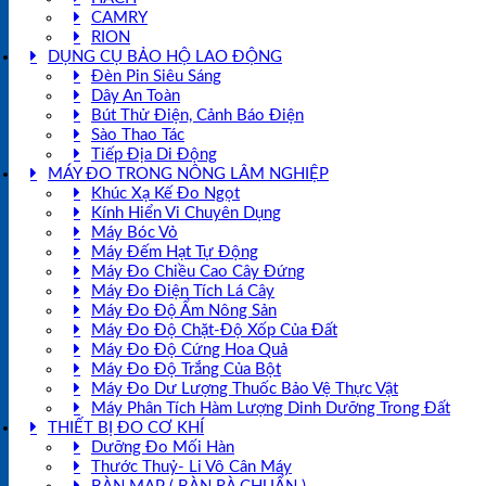
CAMRY
RION
DỤNG CỤ BẢO HỘ LAO ĐỘNG
Đèn Pin Siêu Sáng
Dây An Toàn
Bút Thử Điện, Cảnh Báo Điện
Sào Thao Tác
Tiếp Địa Di Động
MÁY ĐO TRONG NÔNG LÂM NGHIỆP
Khúc Xạ Kế Đo Ngọt
Kính Hiển Vi Chuyên Dụng
Máy Bóc Vỏ
Máy Đếm Hạt Tự Động
Máy Đo Chiều Cao Cây Đứng
Máy Đo Điện Tích Lá Cây
Máy Đo Độ Ẩm Nông Sản
Máy Đo Độ Chặt-Độ Xốp Của Đất
Máy Đo Độ Cứng Hoa Quả
Máy Đo Độ Trắng Của Bột
Máy Đo Dư Lượng Thuốc Bảo Vệ Thực Vật
Máy Phân Tích Hàm Lượng Dinh Dưỡng Trong Đất
THIẾT BỊ ĐO CƠ KHÍ
Dưỡng Đo Mối Hàn
Thước Thuỷ- Li Vô Cân Máy