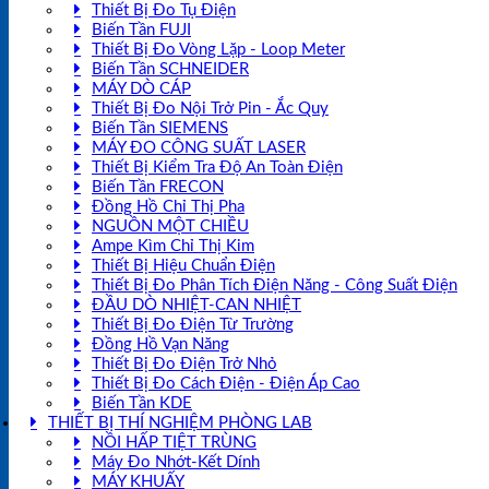
Thiết Bị Đo Tụ Điện
Biến Tần FUJI
Thiết Bị Đo Vòng Lặp - Loop Meter
Biến Tần SCHNEIDER
MÁY DÒ CÁP
Thiết Bị Đo Nội Trở Pin - Ắc Quy
Biến Tần SIEMENS
MÁY ĐO CÔNG SUẤT LASER
Thiết Bị Kiểm Tra Độ An Toàn Điện
Biến Tần FRECON
Đồng Hồ Chỉ Thị Pha
NGUỒN MỘT CHIỀU
Ampe Kìm Chỉ Thị Kim
Thiết Bị Hiệu Chuẩn Điện
Thiết Bị Đo Phân Tích Điện Năng - Công Suất Điện
ĐẦU DÒ NHIỆT-CAN NHIỆT
Thiết Bị Đo Điện Từ Trường
Đồng Hồ Vạn Năng
Thiết Bị Đo Điện Trở Nhỏ
Thiết Bị Đo Cách Điện - Điện Áp Cao
Biến Tần KDE
THIẾT BỊ THÍ NGHIỆM PHÒNG LAB
NỒI HẤP TIỆT TRÙNG
Máy Đo Nhớt-Kết Dính
MÁY KHUẤY