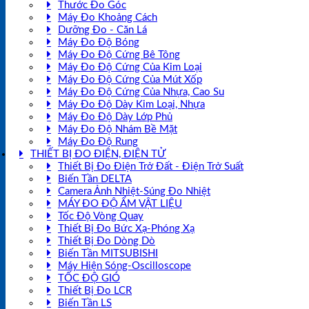
Thước Đo Góc
Máy Đo Khoảng Cách
Dưỡng Đo - Căn Lá
Máy Đo Độ Bóng
Máy Đo Độ Cứng Bê Tông
Máy Đo Độ Cứng Của Kim Loại
Máy Đo Độ Cứng Của Mút Xốp
Máy Đo Độ Cứng Của Nhựa, Cao Su
Máy Đo Độ Dày Kim Loại, Nhựa
Máy Đo Độ Dày Lớp Phủ
Máy Đo Độ Nhám Bề Mặt
Máy Đo Độ Rung
THIẾT BỊ ĐO ĐIỆN, ĐIỆN TỬ
Thiết Bị Đo Điện Trở Đất - Điện Trở Suất
Biến Tần DELTA
Camera Ảnh Nhiệt-Súng Đo Nhiệt
MÁY ĐO ĐỘ ẨM VẬT LIỆU
Tốc Độ Vòng Quay
Thiết Bị Đo Bức Xạ-Phóng Xạ
Thiết Bị Đo Dòng Dò
Biến Tần MITSUBISHI
Máy Hiện Sóng-Oscilloscope
TỐC ĐỘ GIÓ
Thiết Bị Đo LCR
Biến Tần LS