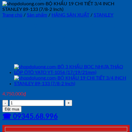
Trang chủ
/
Sản phẩm
/
HÃNG SẢN XUẤT
/
STANLEY
BỘ KHẨU 19 CHI TIẾT 3/4
INCH STANLEY 89-133 (7/8-
2 Inch)
4,750,000
₫
BỘ
KHẨU
Đặt mua
19
☎ 09345.68.996
CHI
TIẾT
3/4