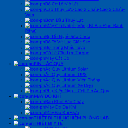
Bộ Cờ Lê Mỏ Lết
Cảo Thuỷ Lực-Cảo 2 Chấu-Cảo 3 Chấu-
Vam
Bơm Dầu Thuỷ Lực
Máy Gia Nhiệt ( Vòng Bi-Bạc Đạn-Bánh
Răng)
Bộ Đồ Nghề Sửa Chữa
Bộ Tô Vít Lục Giác Sao
Bộ Tròng Khẩu Tuýp
Cờ Lê Cân Lực Torque
Máy Cắt Cỏ
PIN – ẮC QUY
Ắc Quy Lithium Solar
Ắc Quy Lithium UPS
Ắc Quy Lithium Viễn Thông
Ắc Quy Lithium Xe Điện
Phụ Kiện Nạp – Cell Pin Ắc Quy
MÁY ĐO KHÍ
Báo Khói Báo Cháy
Máy Đo Đa Khí
Máy Đo Khí Đơn
THIẾT BỊ THÍ NGHIỆM PHÒNG LAB
THIẾT BỊ Y TẾ