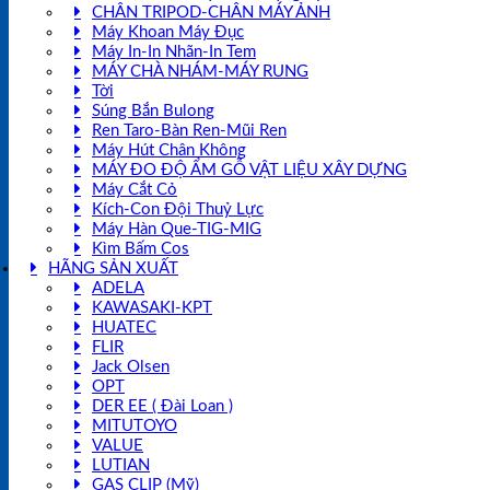
CHÂN TRIPOD-CHÂN MÁY ẢNH
Máy Khoan Máy Đục
Máy In-In Nhãn-In Tem
MÁY CHÀ NHÁM-MÁY RUNG
Tời
Súng Bắn Bulong
Ren Taro-Bàn Ren-Mũi Ren
Máy Hút Chân Không
MÁY ĐO ĐỘ ẨM GỖ VẬT LIỆU XÂY DỰNG
Máy Cắt Cỏ
Kích-Con Đội Thuỷ Lực
Máy Hàn Que-TIG-MIG
Kìm Bấm Cos
HÃNG SẢN XUẤT
ADELA
KAWASAKI-KPT
HUATEC
FLIR
Jack Olsen
OPT
DER EE ( Đài Loan )
MITUTOYO
VALUE
LUTIAN
GAS CLIP (Mỹ)