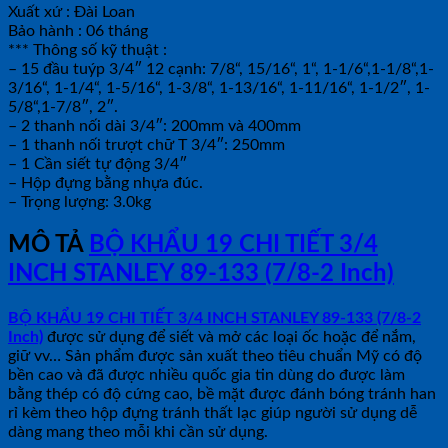
Xuất xứ : Đài Loan
Bảo hành : 06 tháng
*** Thông số kỹ thuật :
– 15 đầu tuýp 3/4″ 12 cạnh: 7/8“, 15/16“, 1“, 1-1/6“,1-1/8“,1-
3/16“, 1-1/4“, 1-5/16“, 1-3/8“, 1-13/16“, 1-11/16“, 1-1/2″, 1-
5/8“,1-7/8″, 2″.
– 2 thanh nối dài 3/4″: 200mm và 400mm
– 1 thanh nối trượt chữ T 3/4″: 250mm
– 1 Cần siết tự động 3/4″
– Hộp đựng bằng nhựa đúc.
– Trọng lượng: 3.0kg
MÔ TẢ
BỘ KHẨU 19 CHI TIẾT 3/4
INCH STANLEY 89-133 (7/8-2 Inch)
BỘ KHẨU 19 CHI TIẾT 3/4 INCH STANLEY 89-133 (7/8-2
Inch)
được sử dụng để siết và mở các loại ốc hoặc để nắm,
giữ vv… Sản phẩm được sản xuất theo tiêu chuẩn Mỹ có độ
bền cao và đã được nhiều quốc gia tin dùng do được làm
bằng thép có độ cứng cao, bề mặt được đánh bóng tránh han
rỉ kèm theo hộp đựng tránh thất lạc giúp người sử dụng dễ
dàng mang theo mỗi khi cần sử dụng.