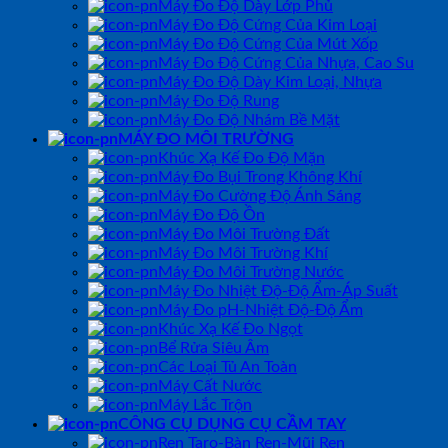
Máy Đo Độ Dày Lớp Phủ
Máy Đo Độ Cứng Của Kim Loại
Máy Đo Độ Cứng Của Mút Xốp
Máy Đo Độ Cứng Của Nhựa, Cao Su
Máy Đo Độ Dày Kim Loại, Nhựa
Máy Đo Độ Rung
Máy Đo Độ Nhám Bề Mặt
MÁY ĐO MÔI TRƯỜNG
Khúc Xạ Kế Đo Độ Mặn
Máy Đo Bụi Trong Không Khí
Máy Đo Cường Độ Ánh Sáng
Máy Đo Độ Ồn
Máy Đo Môi Trường Đất
Máy Đo Môi Trường Khí
Máy Đo Môi Trường Nước
Máy Đo Nhiệt Độ-Độ Ẩm-Áp Suất
Máy Đo pH-Nhiệt Độ-Độ Ẩm
Khúc Xạ Kế Đo Ngọt
Bể Rửa Siêu Âm
Các Loại Tủ An Toàn
Máy Cất Nước
Máy Lắc Trộn
CÔNG CỤ DỤNG CỤ CẦM TAY
Ren Taro-Bàn Ren-Mũi Ren