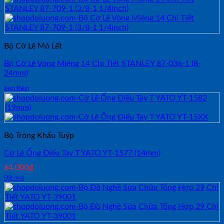
Bộ Cờ Lê Mỏ Lết
Bộ Cờ Lê Vòng Miệng 14 Chi Tiết STANLEY 87-036-1 (8-
24mm)
Xem thêm
Bộ Tròng Khẩu Tuýp
Cờ Lê Ống Điếu Tay T YATO YT-1577 (14mm)
64,000
₫
Đặt mua