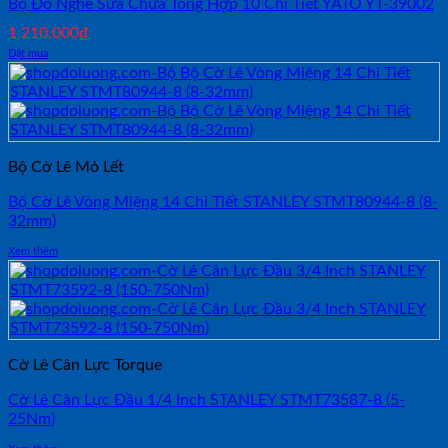
Bộ Đồ Nghề Sửa Chữa Tổng Hợp 10 Chi Tiết YATO YT-39002
1,210,000
₫
Đặt mua
Bộ Cờ Lê Mỏ Lết
Bộ Cờ Lê Vòng Miệng 14 Chi Tiết STANLEY STMT80944-8 (8-
32mm)
Xem thêm
Cờ Lê Cân Lực Torque
Cờ Lê Cân Lực Đầu 1/4 Inch STANLEY STMT73587-8 (5-
25Nm)