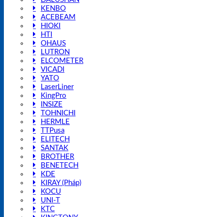
KENBO
ACEBEAM
HIOKI
HTI
OHAUS
LUTRON
ELCOMETER
VICADI
YATO
LaserLiner
KingPro
INSIZE
TOHNICHI
HERMLE
TTPusa
ELITECH
SANTAK
BROTHER
BENETECH
KDE
KIRAY (Pháp)
KOCU
UNI-T
KTC