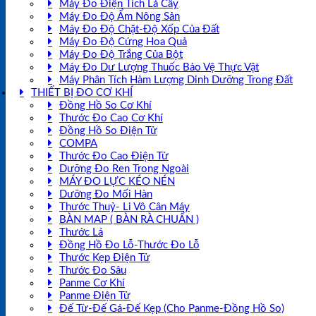
Máy Đo Điện Tích Lá Cây
Máy Đo Độ Ẩm Nông Sản
Máy Đo Độ Chặt-Độ Xốp Của Đất
Máy Đo Độ Cứng Hoa Quả
Máy Đo Độ Trắng Của Bột
Máy Đo Dư Lượng Thuốc Bảo Vệ Thực Vật
Máy Phân Tích Hàm Lượng Dinh Dưỡng Trong Đất
THIẾT BỊ ĐO CƠ KHÍ
Đồng Hồ So Cơ Khí
Thước Đo Cao Cơ Khí
Đồng Hồ So Điện Tử
COMPA
Thước Đo Cao Điện Tử
Dưỡng Đo Ren Trong Ngoài
MÁY ĐO LỰC KÉO NÉN
Dưỡng Đo Mối Hàn
Thước Thuỷ- Li Vô Cân Máy
BÀN MAP ( BÀN RÀ CHUẨN )
Thước Lá
Đồng Hồ Đo Lỗ-Thước Đo Lỗ
Thước Kẹp Điện Tử
Thước Đo Sâu
Panme Cơ Khí
Panme Điện Tử
Đế Từ-Đế Gá-Đế Kẹp (Cho Panme-Đồng Hồ So)