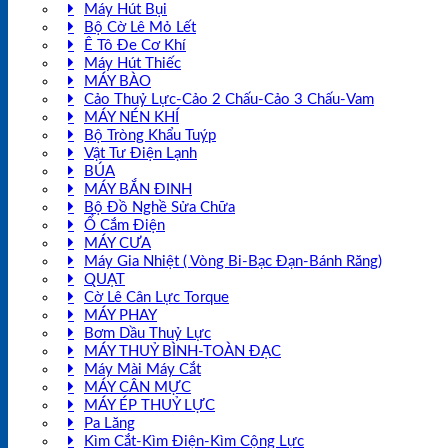
Máy Hút Bụi
Bộ Cờ Lê Mỏ Lết
Ê Tô Đe Cơ Khí
Máy Hút Thiếc
MÁY BÀO
Cảo Thuỷ Lực-Cảo 2 Chấu-Cảo 3 Chấu-Vam
MÁY NÉN KHÍ
Bộ Tròng Khẩu Tuýp
Vật Tư Điện Lạnh
BÚA
MÁY BẮN ĐINH
Bộ Đồ Nghề Sửa Chữa
Ổ Cắm Điện
MÁY CƯA
Máy Gia Nhiệt ( Vòng Bi-Bạc Đạn-Bánh Răng)
QUẠT
Cờ Lê Cân Lực Torque
MÁY PHAY
Bơm Dầu Thuỷ Lực
MÁY THUỶ BÌNH-TOÀN ĐẠC
Máy Mài Máy Cắt
MÁY CÂN MỰC
MÁY ÉP THUỶ LỰC
Pa Lăng
Kìm Cắt-Kìm Điện-Kìm Cộng Lực