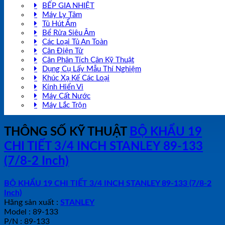
BẾP GIA NHIỆT
Máy Ly Tâm
Tủ Hút Ẩm
Bể Rửa Siêu Âm
Các Loại Tủ An Toàn
Cân Điện Tử
Cân Phân Tích Cân Kỹ Thuật
Dụng Cụ Lấy Mẫu Thí Nghiệm
Khúc Xạ Kế Các Loại
Kính Hiển Vi
Máy Cất Nước
Máy Lắc Trộn
THÔNG SỐ KỸ THUẬT
BỘ KHẨU 19
CHI TIẾT 3/4 INCH STANLEY 89-133
(7/8-2 Inch)
BỘ KHẨU 19 CHI TIẾT 3/4 INCH STANLEY 89-133 (7/8-2
Inch)
Hãng sản xuất :
STANLEY
Model : 89-133
P/N : 89-133