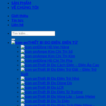
SẢN PHẨM
VỀ CHÚNG TÔI
Giới thiệu
Tin tức
Liên hệ
Tìm
kiếm:
THIẾT BỊ ĐO ĐIỆN, ĐIỆN TỬ
Đồng Hồ Vạn Năng
Ampe Kìm Chỉ Thị Số
Ampe Kìm Chỉ Thị Kim
Đồng Hồ Chỉ Thị Pha
Thiết Bị Đo Cách Điện – Điện Áp Cao
Thiết Bị Đo Điện Trở Đất – Điện Trở
Suất
Thiết Bị Đo Điện Trở Nhỏ
Thiết Bị Đo Dòng Dò
Thiết Bị Đo LCR
Thiết Bị Đo Điện Từ Trường
Thiết Bị Đo Vòng Lặp – Loop Meter
Thiết Bị Đo Tụ Điện
Thiết Bị Đo Phân Tích Điện Năng –