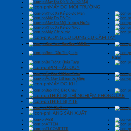
Máy Đo Độ Nhám Bề Mặt
MÁY ĐO MÔI TRƯỜNG
Khúc Xạ Kế Đo Độ Mặn
Máy Đo Độ Ồn
Máy Đo Môi Trường Nước
Khúc Xạ Kế Đo Ngọt
Máy Cất Nước
CÔNG CỤ DỤNG CỤ CẦM TAY
Ren Taro-Bàn Ren-Mũi Ren
Bơm Dầu Thuỷ Lực
Răng)
Bộ Tròng Khẩu Tuýp
PIN – ẮC QUY
Ắc Quy Lithium Solar
Ắc Quy Lithium Xe Điện
MÁY ĐO KHÍ
Báo Khói Báo Cháy
THIẾT BỊ THÍ NGHIỆM PHÒNG LAB
THIẾT BỊ Y TẾ
Y Tế Gia Đình
HÃNG SẢN XUẤT
ABB
ATTEN
ELCOMETER