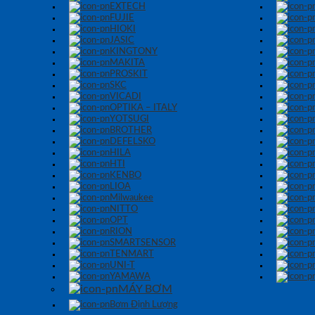
EXTECH
FUJIE
HIOKI
JASIC
KINGTONY
MAKITA
PROSKIT
SKC
VICADI
OPTIKA – ITALY
YOTSUGI
BROTHER
DEFELSKO
HILA
HTI
KENBO
LIOA
Milwaukee
NITTO
OPT
RION
SMARTSENSOR
TENMART
UNI-T
YAMAWA
MÁY BƠM
Bơm Định Lượng