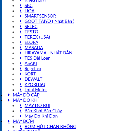
KINGTONY
SKC
LIOA
SMARTSENSOR
GOOT TAIYO ( Nhật Bản )
SELEC
TESTO
TEREX (USA)
ELORA
MASADA
HIRAYAMA - NHẬT BẢN
TES Đài Loan
ASAKI
Regeltex
KORT
DEWALT
KYORITSU
Total Meter
MÁY DÒ CÁP
MÁY ĐO KHÍ
MÁY ĐO BỤI
Báo Khói Báo Cháy
Máy Đo Khí Đơn
MÁY BƠM
BƠM HÚT CHÂN KHÔNG