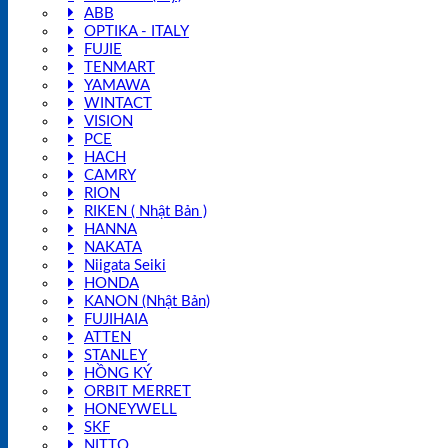
ABB
OPTIKA - ITALY
FUJIE
TENMART
YAMAWA
WINTACT
VISION
PCE
HACH
CAMRY
RION
RIKEN ( Nhật Bản )
HANNA
NAKATA
Niigata Seiki
HONDA
KANON (Nhật Bản)
FUJIHAIA
ATTEN
STANLEY
HỒNG KÝ
ORBIT MERRET
HONEYWELL
SKF
NITTO