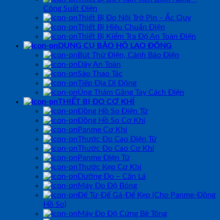
Công Suất Điện
Thiết Bị Đo Nội Trở Pin – Ắc Quy
Thiết Bị Hiệu Chuẩn Điện
Thiết Bị Kiểm Tra Độ An Toàn Điện
DỤNG CỤ BẢO HỘ LAO ĐỘNG
Bút Thử Điện, Cảnh Báo Điện
Dây An Toàn
Sào Thao Tác
Tiếp Địa Di Động
Ủng Thảm Găng Tay Cách Điện
THIẾT BỊ ĐO CƠ KHÍ
Đồng Hồ So Điện Tử
Đồng Hồ So Cơ Khí
Panme Cơ Khí
Thước Đo Cao Điện Tử
Thước Đo Cao Cơ Khí
Panme Điện Tử
Thước Kẹp Cơ Khí
Dưỡng Đo – Căn Lá
Máy Đo Độ Bóng
Đế Từ-Đế Gá-Đế Kẹp (Cho Panme-Đồng
Hồ So)
Máy Đo Độ Cứng Bê Tông