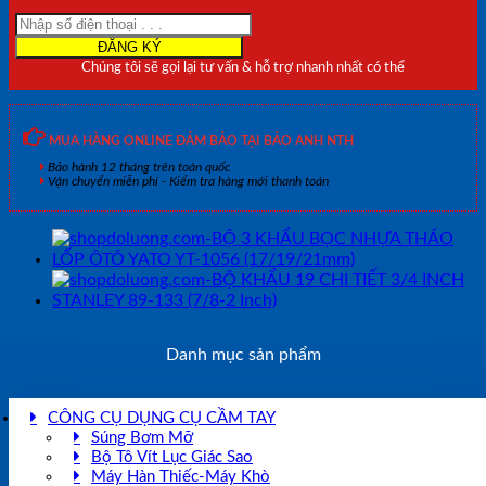
INCH
STANLEY
89-
Chúng tôi sẽ gọi lại tư vấn & hỗ trợ nhanh nhất có thể
133
(7/8-
2
Inch)
MUA HÀNG ONLINE ĐẢM BẢO TẠI BẢO ANH NTH
số
Bảo hành 12 tháng trên toàn quốc
lượng
Vận chuyển miễn phí - Kiểm tra hàng mới thanh toán
Danh mục sản phẩm
CÔNG CỤ DỤNG CỤ CẦM TAY
Súng Bơm Mỡ
Bộ Tô Vít Lục Giác Sao
Máy Hàn Thiếc-Máy Khò