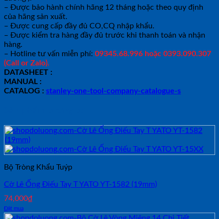
– Được bảo hành chính hãng 12 tháng hoặc theo quy định
của hãng sản xuất.
– Được cung cấp đầy đủ CO,CQ nhập khẩu.
– Được kiểm tra hàng đầy đủ trước khi thanh toán và nhận
hàng.
– Hotline tư vấn miễn phí:
09345.68.996 hoặc 0393.090.307
(Call or Zalo).
DATASHEET :
MANUAL :
CATALOG :
stanley-one-tool-company-catalogue-s
Sản phẩm tương tự
Bộ Tròng Khẩu Tuýp
Cờ Lê Ống Điếu Tay T YATO YT-1582 (19mm)
74,000
₫
Đặt mua