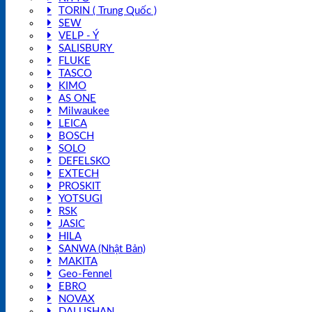
TORIN ( Trung Quốc )
SEW
VELP - Ý
SALISBURY
FLUKE
TASCO
KIMO
AS ONE
Milwaukee
LEICA
BOSCH
SOLO
DEFELSKO
EXTECH
PROSKIT
YOTSUGI
RSK
JASIC
HILA
SANWA (Nhật Bản)
MAKITA
Geo-Fennel
EBRO
NOVAX
DALUSHAN