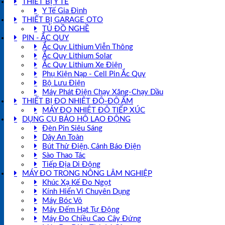
THIẾT BỊ Y TẾ
Y Tế Gia Đình
THIẾT BỊ GARAGE OTO
TỦ ĐỒ NGHỀ
PIN - ẮC QUY
Ắc Quy Lithium Viễn Thông
Ắc Quy Lithium Solar
Ắc Quy Lithium Xe Điện
Phụ Kiện Nạp - Cell Pin Ắc Quy
Bộ Lưu Điện
Máy Phát Điện Chạy Xăng-Chạy Dầu
THIẾT BỊ ĐO NHIỆT ĐỘ-ĐỘ ẨM
MÁY ĐO NHIỆT ĐỘ TIẾP XÚC
DỤNG CỤ BẢO HỘ LAO ĐỘNG
Đèn Pin Siêu Sáng
Dây An Toàn
Bút Thử Điện, Cảnh Báo Điện
Sào Thao Tác
Tiếp Địa Di Động
MÁY ĐO TRONG NÔNG LÂM NGHIỆP
Khúc Xạ Kế Đo Ngọt
Kính Hiển Vi Chuyên Dụng
Máy Bóc Vỏ
Máy Đếm Hạt Tự Động
Máy Đo Chiều Cao Cây Đứng