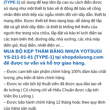
(TYPE-1)
sử dụng để kẹp tấm ốp cao su cách điện được
sử dụng như một thiết bị bảo vệ di động để bảo vệ công
nhân điện khỏi tiếp xúc ngẫu nhiên đối với dây dẫn. thiết bị
mang điện. Được thiết kế theo dạng kẹp, dễ dàng để lắp
đặt và gỡ khỏi dây điện. là thiết bị không thể thiếu của
người thợ trong sửa chữa, lắp đặt và bảo trì lưới điện tại
các trạm biến thế, đường dây, nhà xưởng, các nhà máy
điện gió, thuỷ điện, nhiệt điện vv…
MUA
BỘ KẸP THẢM BẰNG NHỰA YOTSUGI
YS-211-01-01 (TYPE-1)
tại shopdoluong.com
để được tư vấn và hỗ trợ giao hàng.
– Được cam kết sản phẩm chính hãng 100% đảm bảo chất
lượng, phụ kiện đi kèm chính hãng.
– Được tư vấn bởi kỹ thuật viên đã được qua đào tạo về
đo lường ( Có chứng chỉ về Hiệu Chuẩn được cấp bởi
Viện Đo Lường ).
– Được bảo hành chính hãng 12 tháng hoặc theo quy định
của hãng sản xuất.