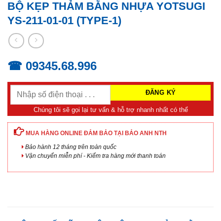
BỘ KẸP THẢM BẰNG NHỰA YOTSUGI
YS-211-01-01 (TYPE-1)
☎ 09345.68.996
Chúng tôi sẽ gọi lại tư vấn & hỗ trợ nhanh nhất có thể
MUA HÀNG ONLINE ĐẢM BẢO TẠI BẢO ANH NTH
Bảo hành 12 tháng trên toàn quốc
Vận chuyển miễn phí - Kiểm tra hàng mới thanh toán