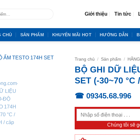
Giới thiệu
Tin tức
G CHỦ
SẢN PHẨM
KHUYẾN MÃI HOT
HƯỚNG DẪN
B
Trang chủ
/
Sản phẩm
/
HÃNG
BỘ GHI DỮ LIỆ
SET (-30~70 °C 
☎ 09345.68.996
Chúng tôi sẽ gọ