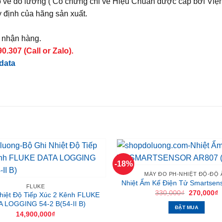
ạo về đo lường ( Có chứng chỉ về Hiệu Chuẩn được cấp bởi Việ
 định của hãng sản xuất.
à nhận hàng.
.307 (Call or Zalo).
 data
-18%
MÁY ĐO PH-NHIỆT ĐỘ-ĐỘ 
Nhiệt Ẩm Kế Điện Tử Smartsen
FLUKE
Giá
G
330,000
₫
270,000
₫
hiệt Độ Tiếp Xúc 2 Kênh FLUKE
gốc
h
 LOGGING 54-2 B(54-II B)
là:
t
ĐẶT MUA
330,000₫.
l
14,900,000
₫
2