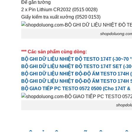
Đế gắn tường
2 x Pin Lithium CR2032 (0515 0028)
Giấy kiểm tra xuất xưởng (0520 0153)
shopdoluong.co
*** Các sản phẩm cùng dòng:
BỘ GHI DỮ LIỆU NHIỆT ĐỘ TESTO 174T (-30~70 °
BỘ GHI DỮ LIỆU NHIỆT ĐỘ TESTO 174T SET (-30~
BỘ GHI DỮ LIỆU NHIỆT ĐỘ-ĐỘ ẨM TESTO 174H (-2
BỘ GHI DỮ LIỆU NHIỆT ĐỘ-ĐỘ ẨM TESTO 174H SET
BỘ GIAO TIẾP PC TESTO 0572 0500 (Cho 174T &
shopdol