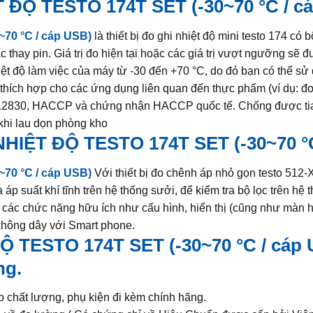
 ĐỘ TESTO 174T SET (-30~70 °C / c
70 °C / cáp USB)
là thiết bị đo ghi nhiệt độ mini testo 174 có 
c thay pin. Giá trị đo hiện tại hoặc các giá trị vượt ngưỡng sẽ đ
 độ làm việc của máy từ -30 đến +70 °C, do đó bạn có thể sử d
hích hợp cho các ứng dụng liên quan đến thực phẩm (ví dụ: đo l
 12830, HACCP và chứng nhận HACCP quốc tế. Chống được tia n
 khi lau dọn phòng kho
HIỆT ĐỘ TESTO 174T SET (-30~70 °C
70 °C / cáp USB)
Với thiết bị đo chênh áp nhỏ gọn testo 512-
p suất khí tĩnh trên hệ thống sưởi, để kiểm tra bộ lọc trên hệ 
các chức năng hữu ích như cấu hình, hiển thị (cũng như màn hình
 không dây với Smart phone.
 TESTO 174T SET (-30~70 °C / cáp
ng.
chất lượng, phụ kiện đi kèm chính hãng.