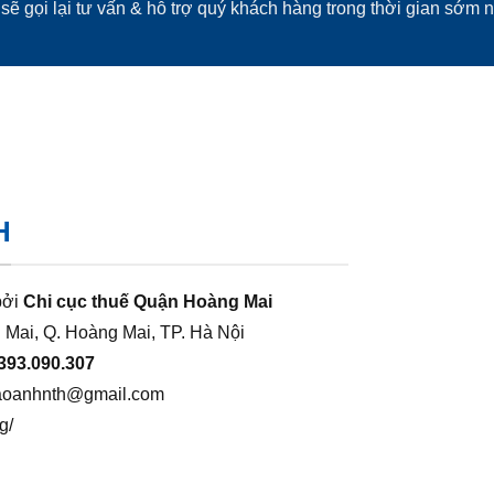
sẽ gọi lại tư vấn & hỗ trợ quý khách hàng trong thời gian sớm n
H
bởi
Chi cục thuế Quận Hoàng Mai
 Mai, Q. Hoàng Mai, TP. Hà Nội
393.090.307
aoanhnth@gmail.com
g/