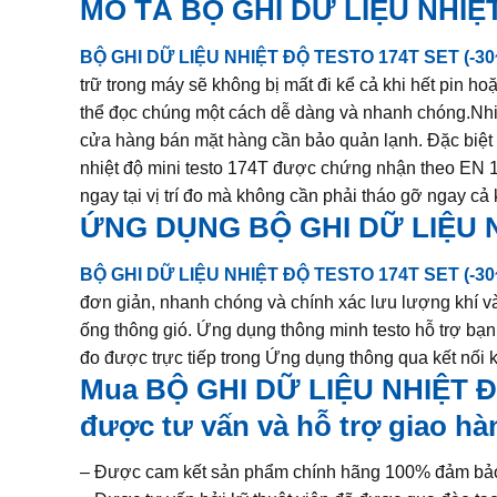
MÔ TẢ
BỘ GHI DỮ LIỆU NHIỆT
BỘ GHI DỮ LIỆU NHIỆT ĐỘ TESTO 174T SET (-30~
trữ trong máy sẽ không bị mất đi kể cả khi hết pin hoặ
thể đọc chúng một cách dễ dàng và nhanh chóng.Nhiệt
cửa hàng bán mặt hàng cần bảo quản lạnh. Đặc biệt t
nhiệt độ mini testo 174T được chứng nhận theo EN
ngay tại vị trí đo mà không cần phải tháo gỡ ngay cả
ỨNG DỤNG
BỘ GHI DỮ LIỆU N
BỘ GHI DỮ LIỆU NHIỆT ĐỘ TESTO 174T SET (-30~
đơn giản, nhanh chóng và chính xác lưu lượng khí và á
ống thông gió. Ứng dụng thông minh testo hỗ trợ bạn 
đo được trực tiếp trong Ứng dụng thông qua kết nối
Mua
BỘ GHI DỮ LIỆU NHIỆT ĐỘ
được tư vấn và hỗ trợ giao hà
– Được cam kết sản phẩm chính hãng 100% đảm bảo 