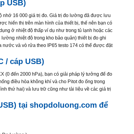
áp USB)
bộ nhớ 16 000 giá trị đo. Giá trị đo lường đã được lưu
ược hiển thị trên màn hình của thiết bị, thế nên bạn có
ụng ở nhiệt độ thấp ví dụ như trong tủ lạnh hoặc các
ường nhiệt độ trong kho bảo quản) thiết bị đo ghi
ước và vò rửa theo IP65 testo 174 có thể được đặt
 / cáp USB)
XX (0 đến 2000 hPa), bạn có giải pháp lý tưởng để đo
thống điều hòa không khí và cho Pitot đo ống trong
 thứ hai) và lưu trữ cũng như tài liệu về các giá trị
 USB)
tại shopdoluong.com để