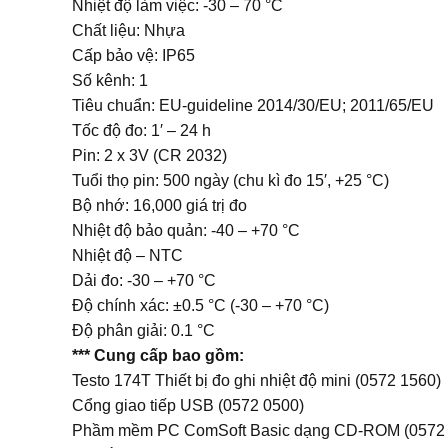
Nhiệt độ làm việc: -30 – 70 °C
Chất liệu: Nhựa
Cấp bảo vệ: IP65
Số kênh: 1
Tiêu chuẩn: EU-guideline 2014/30/EU; 2011/65/EU
Tốc độ đo: 1′ – 24 h
Pin: 2 x 3V (CR 2032)
Tuổi thọ pin: 500 ngày (chu kì đo 15′, +25 °C)
Bộ nhớ: 16,000 giá trị đo
Nhiệt độ bảo quản: -40 – +70 °C
Nhiệt độ – NTC
Dải đo: -30 – +70 °C
Độ chính xác: ±0.5 °C (-30 – +70 °C)
Độ phân giải: 0.1 °C
*** Cung cấp bao gồm:
Testo 174T Thiết bị đo ghi nhiệt độ mini (0572 1560)
Cổng giao tiếp USB (0572 0500)
Phầm mềm PC ComSoft Basic dạng CD-ROM (0572 