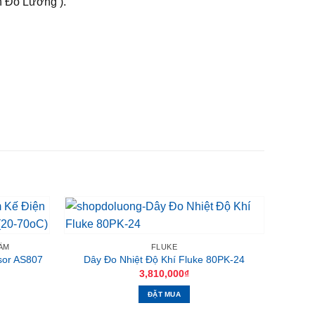
n Đo Lường ).
ẨM
FLUKE
sor AS807
Dây Đo Nhiệt Độ Khí Fluke 80PK-24
iá
3,810,000
₫
iện
ại
ĐẶT MUA
à:
70,000₫.