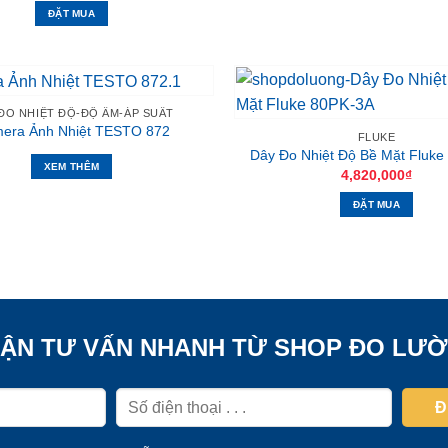
ĐẶT MUA
ĐO NHIỆT ĐỘ-ĐỘ ẨM-ÁP SUẤT
era Ảnh Nhiệt TESTO 872
FLUKE
Dây Đo Nhiệt Độ Bề Mặt Fluke
XEM THÊM
4,820,000
₫
ĐẶT MUA
ẬN TƯ VẤN NHANH TỪ SHOP ĐO LƯ