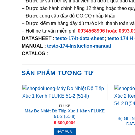
– Được tư vấn bởi kỹ thuật viên đã được qua đào t
– Được bảo hành chính hãng 12 tháng hoặc theo quy
– Được cung cấp đầy đủ CO,CQ nhập khẩu.
– Được kiểm tra hàng đầy đủ trước khi thanh toán v
– Hotline tư vấn miễn phí:
0934568996 hoặc 0393.090
DATASHEET :
testo-174t-data-sheet
;
testo 174 H
MANUAL :
testo-174-Instuction-manual
CATALOG :
SẢN PHẨM TƯƠNG TỰ
FLUKE
Máy Đo Nhiệt Độ Tiếp Xúc 1 Kênh FLUKE
51-2 (51-II)
Bộ Ghi N
9,600,000
₫
DATA
ĐẶT MUA