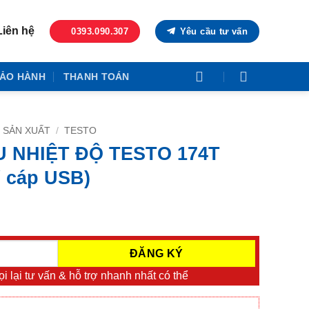
Liên hệ
0393.090.307
Yêu cầu tư vấn
ẢO HÀNH
THANH TOÁN
 SẢN XUẤT
/
TESTO
U NHIỆT ĐỘ TESTO 174T
/ cáp USB)
i lại tư vấn & hỗ trợ nhanh nhất có thể