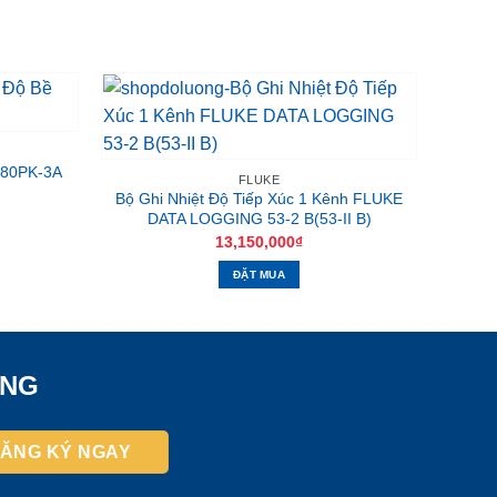
 80PK-3A
FLUKE
Bộ Ghi Nhiệt Độ Tiếp Xúc 1 Kênh FLUKE
DATA LOGGING 53-2 B(53-II B)
13,150,000
₫
ĐẶT MUA
ỜNG