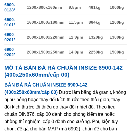
6900-
1200x800x160mm
9,8μm
461kg
1000kg
0128*
6900-
1600x1000x180mm
11,5μm
864kg
1200kg
0161*
6900-
2000x1000x220mm
12,9μm
1320kg
1300kg
0201*
6900-
2000x1500x250mm
14,0μm
2250kg
1500kg
0202*
MÔ TẢ
BÀN ĐÁ RÀ CHUẨN INSIZE 6900-142
(400x250x60mm/cấp 00)
BÀN ĐÁ RÀ CHUẨN INSIZE 6900-142
(400x250x60mm/cấp 00)
Được làm bằng đá granit, không
bị hư hỏng hoặc thay đổi kích thước theo thời gian, thay
đổi kích thước tối thiểu do thay đổi nhiệt độ. Theo tiêu
chuẩn DIN876, cấp 00 dành cho phòng kiểm tra hoặc
phòng thí nghiệm, cấp 0 dành cho xưởng. Phụ kiện tùy
chọn: đế gá cho bàn MAP (mã 6902), chân đế cho bàn