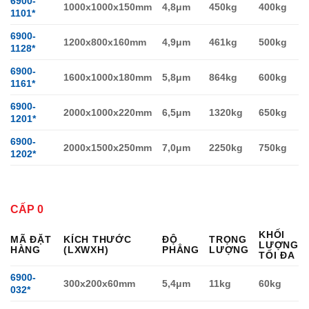
6900-
1000x1000x150mm
4,8μm
450kg
400kg
1101*
6900-
1200x800x160mm
4,9μm
461kg
500kg
1128*
6900-
1600x1000x180mm
5,8μm
864kg
600kg
1161*
6900-
2000x1000x220mm
6,5μm
1320kg
650kg
1201*
6900-
2000x1500x250mm
7,0μm
2250kg
750kg
1202*
CẤP 0
KHỐI
MÃ ĐẶT
KÍCH THƯỚC
ĐỘ
TRỌNG
LƯỢNG
HÀNG
(LXWXH)
PHẲNG
LƯỢNG
TỐI ĐA
6900-
300x200x60mm
5,4μm
11kg
60kg
032*