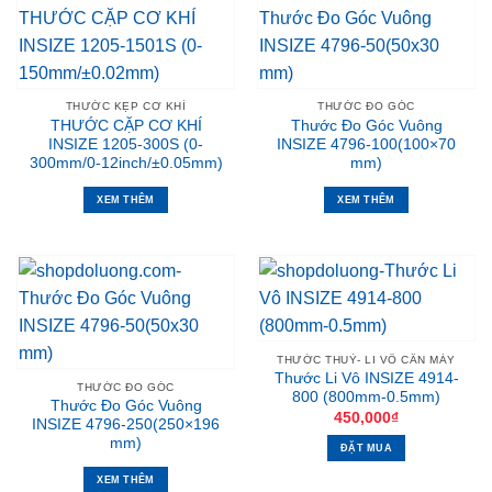
THƯỚC KẸP CƠ KHÍ
THƯỚC ĐO GÓC
THƯỚC CẶP CƠ KHÍ
Thước Đo Góc Vuông
INSIZE 1205-300S (0-
INSIZE 4796-100(100×70
300mm/0-12inch/±0.05mm)
mm)
XEM THÊM
XEM THÊM
THƯỚC THUỶ- LI VÔ CÂN MÁY
Thước Li Vô INSIZE 4914-
THƯỚC ĐO GÓC
800 (800mm-0.5mm)
Thước Đo Góc Vuông
450,000
₫
INSIZE 4796-250(250×196
mm)
ĐẶT MUA
XEM THÊM