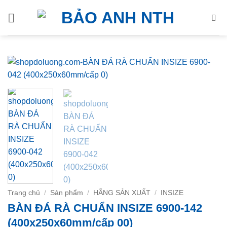
Bỏ
qua
nội
dung
Trang chủ
/
Sản phẩm
/
HÃNG SẢN XUẤT
/
INSIZE
BÀN ĐÁ RÀ CHUẨN INSIZE 6900-142
(400x250x60mm/cấp 00)