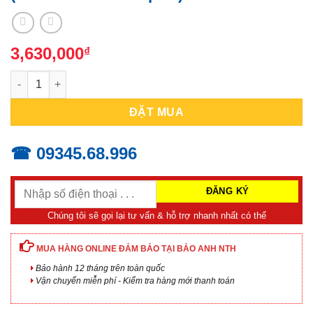
3,630,000
₫
BÀN ĐÁ RÀ CHUẨN INSIZE 6900-142 (400x250x60mm/cấp 00) số
ĐẶT MUA
☎ 09345.68.996
Chúng tôi sẽ gọi lại tư vấn & hỗ trợ nhanh nhất có thể
MUA HÀNG ONLINE ĐẢM BẢO TẠI BẢO ANH NTH
Bảo hành 12 tháng trên toàn quốc
Vận chuyển miễn phí - Kiểm tra hàng mới thanh toán