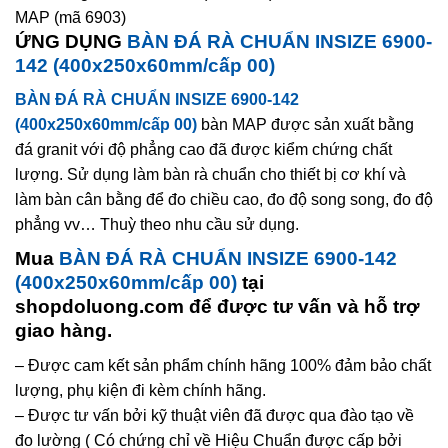
MAP (mã 6903)
ỨNG DỤNG
BÀN ĐÁ RÀ CHUẨN INSIZE 6900-
142 (400x250x60mm/cấp 00)
BÀN ĐÁ RÀ CHUẨN INSIZE 6900-142
(400x250x60mm/cấp 00)
bàn MAP được sản xuất bằng
đá granit với độ phẳng cao đã được kiểm chứng chất
lượng. Sử dụng làm bàn rà chuẩn cho thiết bị cơ khí và
làm bàn cân bằng để đo chiều cao, đo độ song song, đo độ
phẳng vv… Thuỳ theo nhu cầu sử dụng.
Mua
BÀN ĐÁ RÀ CHUẨN INSIZE 6900-142
(400x250x60mm/cấp 00)
tại
shopdoluong.com để được tư vấn và hỗ trợ
giao hàng.
– Được cam kết sản phẩm chính hãng 100% đảm bảo chất
lượng, phụ kiện đi kèm chính hãng.
– Được tư vấn bởi kỹ thuật viên đã được qua đào tạo về
đo lường ( Có chứng chỉ về Hiệu Chuẩn được cấp bởi