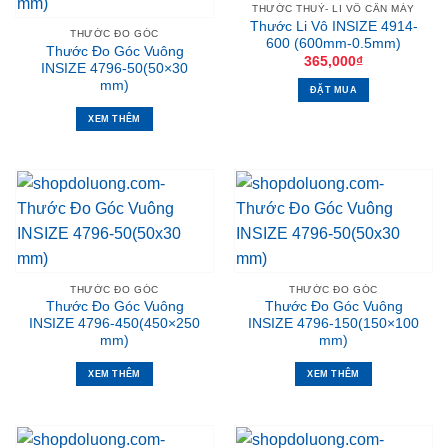
THƯỚC THUỶ- LI VÔ CÂN MÁY
Thước Li Vô INSIZE 4914-
THƯỚC ĐO GÓC
600 (600mm-0.5mm)
Thước Đo Góc Vuông
365,000
₫
INSIZE 4796-50(50×30
mm)
ĐẶT MUA
XEM THÊM
THƯỚC ĐO GÓC
THƯỚC ĐO GÓC
Thước Đo Góc Vuông
Thước Đo Góc Vuông
INSIZE 4796-450(450×250
INSIZE 4796-150(150×100
mm)
mm)
XEM THÊM
XEM THÊM