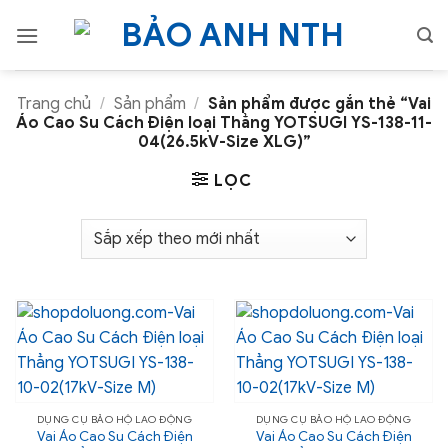
Bỏ
qua
nội
dung
Trang chủ
/
Sản phẩm
/
Sản phẩm được gắn thẻ “Vai
Áo Cao Su Cách Điện loại Thẳng YOTSUGI YS-138-11-
04(26.5kV-Size XLG)”
LỌC
DỤNG CỤ BẢO HỘ LAO ĐỘNG
DỤNG CỤ BẢO HỘ LAO ĐỘNG
Vai Áo Cao Su Cách Điện
Vai Áo Cao Su Cách Điện