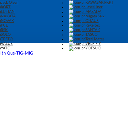
Jack Olsen
KAWASAKI-KPT
KORT
LaserLiner
LUTIAN
MASADA
NAKATA
Niigata Seiki
NOVAX
OHAUS
PCE
Regeltex
RSK
SANTAK
SOLO
TASCO
TESTO
Total Meter
VALUE
VELP – Ý
YATO
YOTSUGI
Hàn Que-TIG-MIG