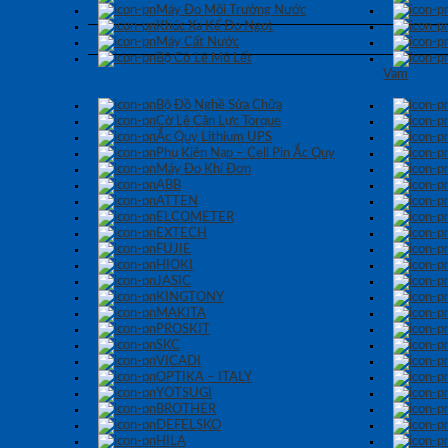
Máy Đo Môi Trường Nước
Khúc Xạ Kế Đo Ngọt
Máy Cất Nước
Bộ Cờ Lê Mỏ Lết
Vam
Bộ Đồ Nghề Sửa Chữa
Cờ Lê Cân Lực Torque
Ắc Quy Lithium UPS
Phụ Kiện Nạp – Cell Pin Ắc Quy
Máy Đo Khí Đơn
ABB
ATTEN
ELCOMETER
EXTECH
FUJIE
HIOKI
JASIC
KINGTONY
MAKITA
PROSKIT
SKC
VICADI
OPTIKA – ITALY
YOTSUGI
BROTHER
DEFELSKO
HILA