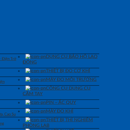
DỤNG CỤ BẢO HỘ LAO
– Điện Trở
ĐỘNG
THIẾT BỊ ĐO CƠ KHÍ
MÁY ĐO MÔI TRƯỜNG
iện
CÔNG CỤ DỤNG CỤ
CẦM TAY
PIN – ẮC QUY
MÁY ĐO KHÍ
a, Cao Su
THIẾT BỊ THÍ NGHIỆM
áng
PHÒNG LAB