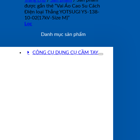
Trang chủ
/
Sản phẩm
/
Sản phẩm
được gắn thẻ “Vai Áo Cao Su Cách
Điện loại Thẳng YOTSUGI YS-138-
10-02(17kV-Size M)”
Lọc
Danh mục sản phẩm
CÔNG CỤ DỤNG CỤ CẦM TAY