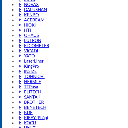
NOVAX
DALUSHAN
KENBO
ACEBEAM
HIOKI
HTI
OHAUS
LUTRON
ELCOMETER
VICADI
YATO
LaserLiner
KingPro
INSIZE
TOHNICHI
HERMLE
TTPusa
ELITECH
SANTAK
BROTHER
BENETECH
KDE
KIRAY (Pháp)
KOCU