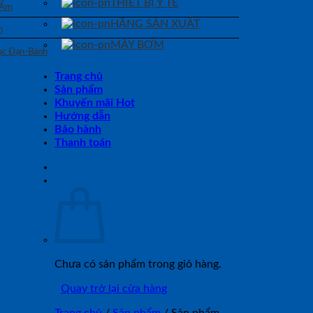
THIẾT BỊ Y TẾ
 Ẩm
HÃNG SẢN XUẤT
n
MÁY BƠM
Bạc Đạn-Bánh
Trang chủ
Sản phẩm
Khuyến mãi Hot
Hướng dẫn
Bảo hành
Thanh toán
Chưa có sản phẩm trong giỏ hàng.
Quay trở lại cửa hàng