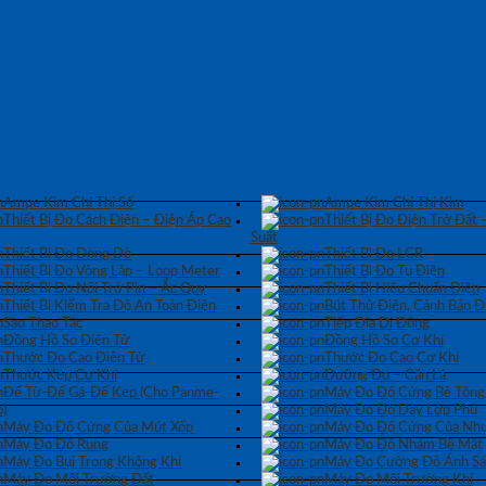
Ampe Kìm Chỉ Thị Số
Ampe Kìm Chỉ Thị Kim
Thiết Bị Đo Cách Điện – Điện Áp Cao
Thiết Bị Đo Điện Trở Đất 
Suất
Thiết Bị Đo Dòng Dò
Thiết Bị Đo LCR
Thiết Bị Đo Vòng Lặp – Loop Meter
Thiết Bị Đo Tụ Điện
Thiết Bị Đo Nội Trở Pin – Ắc Quy
Thiết Bị Hiệu Chuẩn Điện
Thiết Bị Kiểm Tra Độ An Toàn Điện
Bút Thử Điện, Cảnh Báo Đ
Sào Thao Tác
Tiếp Địa Di Động
Đồng Hồ So Điện Tử
Đồng Hồ So Cơ Khí
Thước Đo Cao Điện Tử
Thước Đo Cao Cơ Khí
Thước Kẹp Cơ Khí
Dưỡng Đo – Căn Lá
Đế Từ-Đế Gá-Đế Kẹp (Cho Panme-
Máy Đo Độ Cứng Bê Tông
)
Máy Đo Độ Dày Lớp Phủ
Máy Đo Độ Cứng Của Mút Xốp
Máy Đo Độ Cứng Của Nhự
Máy Đo Độ Rung
Máy Đo Độ Nhám Bề Mặt
Máy Đo Bụi Trong Không Khí
Máy Đo Cường Độ Ánh S
Máy Đo Môi Trường Đất
Máy Đo Môi Trường Khí