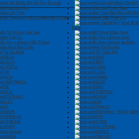
Máy Đo Nhiệt Độ-Độ Ẩm-Áp Suất
Máy Đo pH-Nhiệt Độ-Độ
Bể Rửa Siêu Âm
Các Loại Tủ An Toàn
Máy Lắc Trộn
Ren Taro-Bàn Ren-Mũi Re
Cảo Thuỷ Lực-Cảo 2 Chấu-Cảo 3 Chấu-
Bơm Dầu Thuỷ Lực
Máy Gia Nhiệt ( Vòng Bi-
Răng)
Bộ Tô Vít Lục Giác Sao
Bộ Tròng Khẩu Tuýp
Máy Cắt Cỏ
Ắc Quy Lithium Solar
Ắc Quy Lithium Viễn Thông
Ắc Quy Lithium Xe Điện
Báo Khói Báo Cháy
Máy Đo Đa Khí
Y Tế Gia Đình
Y Tế Thẩm Mỹ
ADELA
ASAKI
BOSCH
EBRO
ELITECH
ELORA
FLIR
FLUKE
HACH
HANNA
HONEYWELL
INSIZE
KDE
KIMO
KOCU
KYORITSU
MITUTOYO
NOVAX
SELEC
SEW
SKF
STANLEY
VISION
HIRAYAMA – NHẬT BẢN
TOHNICHI
YATO
ACEBEAM
AS ONE
CAMRY
DALUSHAN
Geo-Fennel
HERMLE
HONDA
HỒNG KÝ