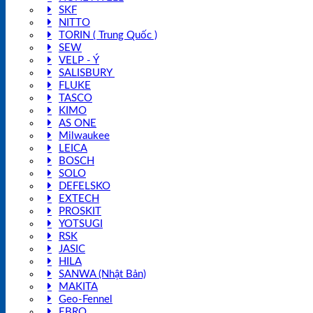
SKF
NITTO
TORIN ( Trung Quốc )
SEW
VELP - Ý
SALISBURY
FLUKE
TASCO
KIMO
AS ONE
Milwaukee
LEICA
BOSCH
SOLO
DEFELSKO
EXTECH
PROSKIT
YOTSUGI
RSK
JASIC
HILA
SANWA (Nhật Bản)
MAKITA
Geo-Fennel
EBRO