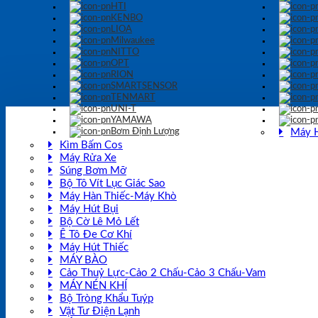
HTI
KENBO
LIOA
Milwaukee
NITTO
OPT
RION
SMARTSENSOR
TENMART
UNI-T
YAMAWA
Bơm Định Lượng
Máy 
Kìm Bấm Cos
Máy Rửa Xe
Súng Bơm Mỡ
Bộ Tô Vít Lục Giác Sao
Máy Hàn Thiếc-Máy Khò
Máy Hút Bụi
Bộ Cờ Lê Mỏ Lết
Ê Tô Đe Cơ Khí
Máy Hút Thiếc
MÁY BÀO
Cảo Thuỷ Lực-Cảo 2 Chấu-Cảo 3 Chấu-Vam
MÁY NÉN KHÍ
Bộ Tròng Khẩu Tuýp
Vật Tư Điện Lạnh