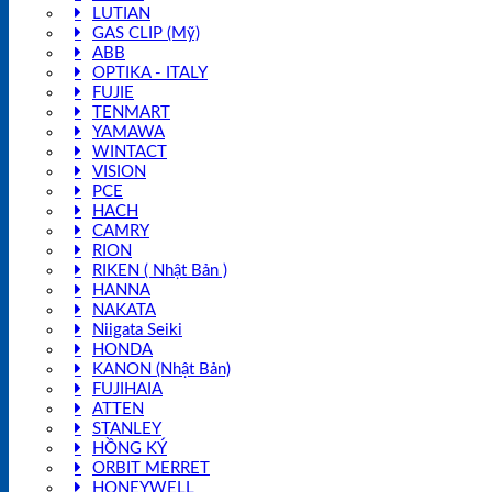
LUTIAN
GAS CLIP (Mỹ)
ABB
OPTIKA - ITALY
FUJIE
TENMART
YAMAWA
WINTACT
VISION
PCE
HACH
CAMRY
RION
RIKEN ( Nhật Bản )
HANNA
NAKATA
Niigata Seiki
HONDA
KANON (Nhật Bản)
FUJIHAIA
ATTEN
STANLEY
HỒNG KÝ
ORBIT MERRET
HONEYWELL