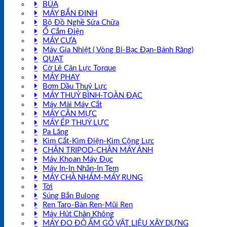
BÚA
MÁY BẮN ĐINH
Bộ Đồ Nghề Sửa Chữa
Ổ Cắm Điện
MÁY CƯA
Máy Gia Nhiệt ( Vòng Bi-Bạc Đạn-Bánh Răng)
QUẠT
Cờ Lê Cân Lực Torque
MÁY PHAY
Bơm Dầu Thuỷ Lực
MÁY THUỶ BÌNH-TOÀN ĐẠC
Máy Mài Máy Cắt
MÁY CÂN MỰC
MÁY ÉP THUỶ LỰC
Pa Lăng
Kìm Cắt-Kìm Điện-Kìm Cộng Lực
CHÂN TRIPOD-CHÂN MÁY ẢNH
Máy Khoan Máy Đục
Máy In-In Nhãn-In Tem
MÁY CHÀ NHÁM-MÁY RUNG
Tời
Súng Bắn Bulong
Ren Taro-Bàn Ren-Mũi Ren
Máy Hút Chân Không
MÁY ĐO ĐỘ ẨM GỖ VẬT LIỆU XÂY DỰNG