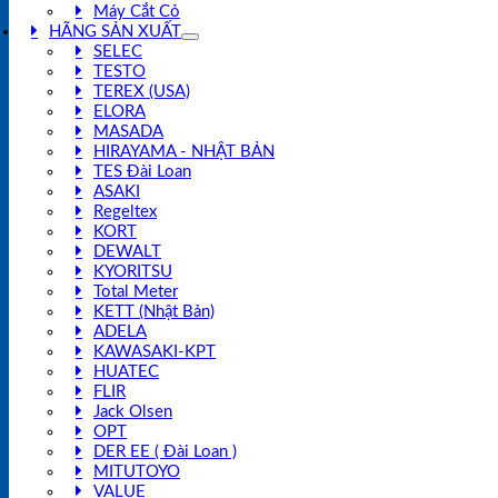
Máy Cắt Cỏ
HÃNG SẢN XUẤT
SELEC
TESTO
TEREX (USA)
ELORA
MASADA
HIRAYAMA - NHẬT BẢN
TES Đài Loan
ASAKI
Regeltex
KORT
DEWALT
KYORITSU
Total Meter
KETT (Nhật Bản)
ADELA
KAWASAKI-KPT
HUATEC
FLIR
Jack Olsen
OPT
DER EE ( Đài Loan )
MITUTOYO
VALUE