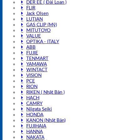
DER EE ( Đài Loan )
FLIR
Jack Olsen
LUTIAN
GAS CLIP (Mỹ)
MITUTOYO
VALUE
OPTIKA - ITALY
ABB
FUJIE
TENMART
YAMAWA
WINTACT
VISION
PCE
RION
RIKEN ( Nhật Bản )
HACH
CAMRY
Niigata Seiki
HONDA
KANON (Nhật Bản)
FUJIHAIA
HANNA
NAKATA