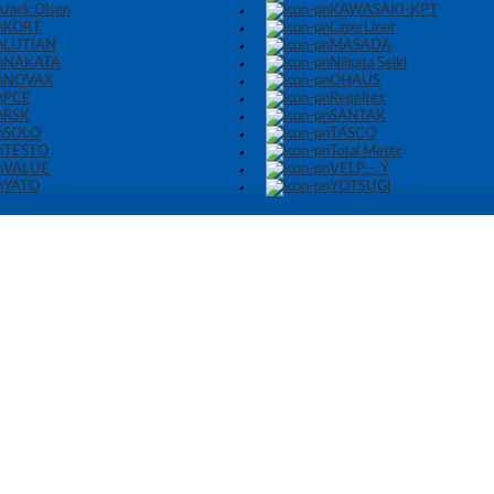
Jack Olsen
KAWASAKI-KPT
KORT
LaserLiner
LUTIAN
MASADA
NAKATA
Niigata Seiki
NOVAX
OHAUS
PCE
Regeltex
RSK
SANTAK
SOLO
TASCO
TESTO
Total Meter
VALUE
VELP – Ý
YATO
YOTSUGI