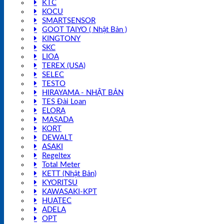
KTC
KOCU
SMARTSENSOR
GOOT TAIYO ( Nhật Bản )
KINGTONY
SKC
LIOA
TEREX (USA)
SELEC
TESTO
HIRAYAMA - NHẬT BẢN
TES Đài Loan
ELORA
MASADA
KORT
DEWALT
ASAKI
Regeltex
Total Meter
KETT (Nhật Bản)
KYORITSU
KAWASAKI-KPT
HUATEC
ADELA
OPT