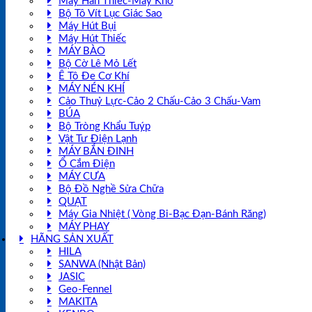
Máy Hàn Thiếc-Máy Khò
Bộ Tô Vít Lục Giác Sao
Máy Hút Bụi
Máy Hút Thiếc
MÁY BÀO
Bộ Cờ Lê Mỏ Lết
Ê Tô Đe Cơ Khí
MÁY NÉN KHÍ
Cảo Thuỷ Lực-Cảo 2 Chấu-Cảo 3 Chấu-Vam
BÚA
Bộ Tròng Khẩu Tuýp
Vật Tư Điện Lạnh
MÁY BẮN ĐINH
Ổ Cắm Điện
MÁY CƯA
Bộ Đồ Nghề Sửa Chữa
QUẠT
Máy Gia Nhiệt ( Vòng Bi-Bạc Đạn-Bánh Răng)
MÁY PHAY
HÃNG SẢN XUẤT
HILA
SANWA (Nhật Bản)
JASIC
Geo-Fennel
MAKITA