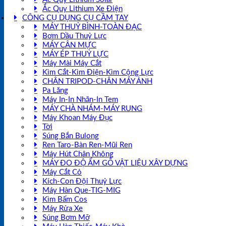
Ắc Quy Lithium Xe Điện
CÔNG CỤ DỤNG CỤ CẦM TAY
MÁY THUỶ BÌNH-TOÀN ĐẠC
Bơm Dầu Thuỷ Lực
MÁY CÂN MỰC
MÁY ÉP THUỶ LỰC
Máy Mài Máy Cắt
Kìm Cắt-Kìm Điện-Kìm Cộng Lực
CHÂN TRIPOD-CHÂN MÁY ẢNH
Pa Lăng
Máy In-In Nhãn-In Tem
MÁY CHÀ NHÁM-MÁY RUNG
Máy Khoan Máy Đục
Tời
Súng Bắn Bulong
Ren Taro-Bàn Ren-Mũi Ren
Máy Hút Chân Không
MÁY ĐO ĐỘ ẨM GỖ VẬT LIỆU XÂY DỰNG
Máy Cắt Cỏ
Kích-Con Đội Thuỷ Lực
Máy Hàn Que-TIG-MIG
Kìm Bấm Cos
Máy Rửa Xe
Súng Bơm Mỡ