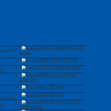
DỤNG CỤ BẢO HỘ LAO
– Điện Trở
ĐỘNG
THIẾT BỊ ĐO CƠ KHÍ
MÁY ĐO MÔI TRƯỜNG
iện
CÔNG CỤ DỤNG CỤ
CẦM TAY
PIN – ẮC QUY
MÁY ĐO KHÍ
a, Cao Su
THIẾT BỊ THÍ NGHIỆM
áng
PHÒNG LAB