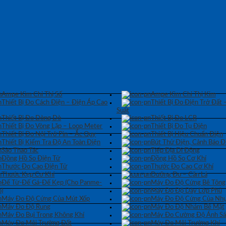
Ampe Kìm Chỉ Thị Số
Ampe Kìm Chỉ Thị Kim
Thiết Bị Đo Cách Điện – Điện Áp Cao
Thiết Bị Đo Điện Trở Đất 
Suất
Thiết Bị Đo Dòng Dò
Thiết Bị Đo LCR
Thiết Bị Đo Vòng Lặp – Loop Meter
Thiết Bị Đo Tụ Điện
Thiết Bị Đo Nội Trở Pin – Ắc Quy
Thiết Bị Hiệu Chuẩn Điện
Thiết Bị Kiểm Tra Độ An Toàn Điện
Bút Thử Điện, Cảnh Báo Đ
Sào Thao Tác
Tiếp Địa Di Động
Đồng Hồ So Điện Tử
Đồng Hồ So Cơ Khí
Thước Đo Cao Điện Tử
Thước Đo Cao Cơ Khí
Thước Kẹp Cơ Khí
Dưỡng Đo – Căn Lá
Đế Từ-Đế Gá-Đế Kẹp (Cho Panme-
Máy Đo Độ Cứng Bê Tông
)
Máy Đo Độ Dày Lớp Phủ
Máy Đo Độ Cứng Của Mút Xốp
Máy Đo Độ Cứng Của Nhự
Máy Đo Độ Rung
Máy Đo Độ Nhám Bề Mặt
Máy Đo Bụi Trong Không Khí
Máy Đo Cường Độ Ánh S
Máy Đo Môi Trường Đất
Máy Đo Môi Trường Khí