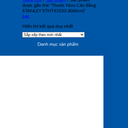
Trang chủ
/
Sản phẩm
/
Sản phẩm
được gắn thẻ “Thước Nivo Cân Bằng
STANLEY STHT43103-8(60cm)”
Lọc
Hiển thị kết quả duy nhất
Danh mục sản phẩm