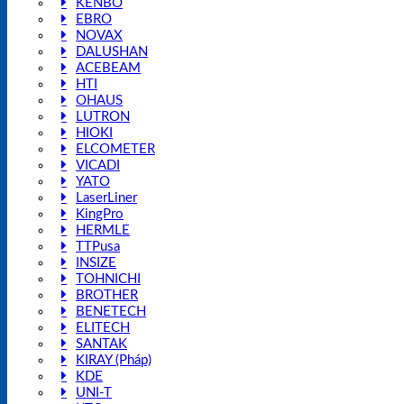
KENBO
EBRO
NOVAX
DALUSHAN
ACEBEAM
HTI
OHAUS
LUTRON
HIOKI
ELCOMETER
VICADI
YATO
LaserLiner
KingPro
HERMLE
TTPusa
INSIZE
TOHNICHI
BROTHER
BENETECH
ELITECH
SANTAK
KIRAY (Pháp)
KDE
UNI-T