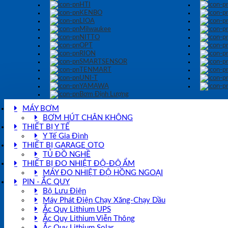
HTI
KENBO
LIOA
Milwaukee
NITTO
OPT
RION
SMARTSENSOR
TENMART
UNI-T
YAMAWA
Bơm Định Lượng
MÁY BƠM
BƠM HÚT CHÂN KHÔNG
THIẾT BỊ Y TẾ
Y Tế Gia Đình
THIẾT BỊ GARAGE OTO
TỦ ĐỒ NGHỀ
THIẾT BỊ ĐO NHIỆT ĐỘ-ĐỘ ẨM
MÁY ĐO NHIỆT ĐỘ HỒNG NGOẠI
PIN - ẮC QUY
Bộ Lưu Điện
Máy Phát Điện Chạy Xăng-Chạy Dầu
Ắc Quy Lithium UPS
Ắc Quy Lithium Viễn Thông
Ắc Quy Lithium Solar