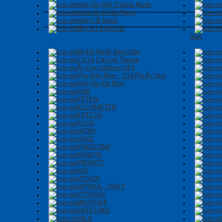
Máy Đo Môi Trường Nước
Khúc Xạ Kế Đo Ngọt
Máy Cất Nước
Bộ Cờ Lê Mỏ Lết
Vam
Bộ Đồ Nghề Sửa Chữa
Cờ Lê Cân Lực Torque
Ắc Quy Lithium UPS
Phụ Kiện Nạp – Cell Pin Ắc Quy
Máy Đo Khí Đơn
ABB
ATTEN
ELCOMETER
EXTECH
FUJIE
HIOKI
JASIC
KINGTONY
MAKITA
PROSKIT
SKC
VICADI
OPTIKA – ITALY
YOTSUGI
BROTHER
DEFELSKO
HILA