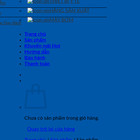
THIẾT BỊ Y TẾ
 Ẩm
HÃNG SẢN XUẤT
n
MÁY BƠM
Bạc Đạn-Bánh
Trang chủ
Sản phẩm
Khuyến mãi Hot
Hướng dẫn
Bảo hành
Thanh toán
Chưa có sản phẩm trong giỏ hàng.
Quay trở lại cửa hàng