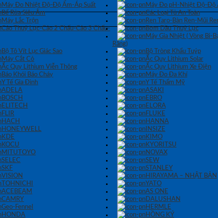
Máy Đo Nhiệt Độ-Độ Ẩm-Áp Suất
Máy Đo pH-Nhiệt Độ-Độ
Bể Rửa Siêu Âm
Các Loại Tủ An Toàn
Máy Lắc Trộn
Ren Taro-Bàn Ren-Mũi Re
Cảo Thuỷ Lực-Cảo 2 Chấu-Cảo 3 Chấu-
Bơm Dầu Thuỷ Lực
Máy Gia Nhiệt ( Vòng Bi-
Răng)
Bộ Tô Vít Lục Giác Sao
Bộ Tròng Khẩu Tuýp
Máy Cắt Cỏ
Ắc Quy Lithium Solar
Ắc Quy Lithium Viễn Thông
Ắc Quy Lithium Xe Điện
Báo Khói Báo Cháy
Máy Đo Đa Khí
Y Tế Gia Đình
Y Tế Thẩm Mỹ
ADELA
ASAKI
BOSCH
EBRO
ELITECH
ELORA
FLIR
FLUKE
HACH
HANNA
HONEYWELL
INSIZE
KDE
KIMO
KOCU
KYORITSU
MITUTOYO
NOVAX
SELEC
SEW
SKF
STANLEY
VISION
HIRAYAMA – NHẬT BẢN
TOHNICHI
YATO
ACEBEAM
AS ONE
CAMRY
DALUSHAN
Geo-Fennel
HERMLE
HONDA
HỒNG KÝ