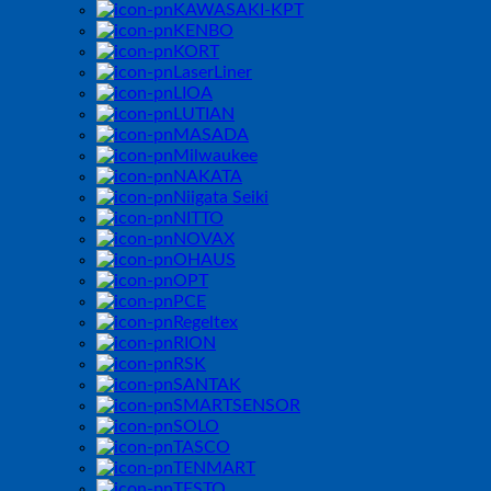
KAWASAKI-KPT
KENBO
KORT
LaserLiner
LIOA
LUTIAN
MASADA
Milwaukee
NAKATA
Niigata Seiki
NITTO
NOVAX
OHAUS
OPT
PCE
Regeltex
RION
RSK
SANTAK
SMARTSENSOR
SOLO
TASCO
TENMART
TESTO