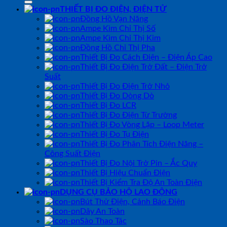
THIẾT BỊ ĐO ĐIỆN, ĐIỆN TỬ
Đồng Hồ Vạn Năng
Ampe Kìm Chỉ Thị Số
Ampe Kìm Chỉ Thị Kim
Đồng Hồ Chỉ Thị Pha
Thiết Bị Đo Cách Điện – Điện Áp Cao
Thiết Bị Đo Điện Trở Đất – Điện Trở
Suất
Thiết Bị Đo Điện Trở Nhỏ
Thiết Bị Đo Dòng Dò
Thiết Bị Đo LCR
Thiết Bị Đo Điện Từ Trường
Thiết Bị Đo Vòng Lặp – Loop Meter
Thiết Bị Đo Tụ Điện
Thiết Bị Đo Phân Tích Điện Năng –
Công Suất Điện
Thiết Bị Đo Nội Trở Pin – Ắc Quy
Thiết Bị Hiệu Chuẩn Điện
Thiết Bị Kiểm Tra Độ An Toàn Điện
DỤNG CỤ BẢO HỘ LAO ĐỘNG
Bút Thử Điện, Cảnh Báo Điện
Dây An Toàn
Sào Thao Tác