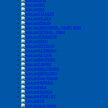
SEW
SKC
SKF
STANLEY
VICADI
VISION
HIRAYAMA – NHẬT BẢN
OPTIKA – ITALY
TOHNICHI
YATO
YOTSUGI
ACEBEAM
AS ONE
BROTHER
CAMRY
DALUSHAN
DEFELSKO
Geo-Fennel
HERMLE
HILA
HONDA
HỒNG KÝ
HTI
Jack Olsen