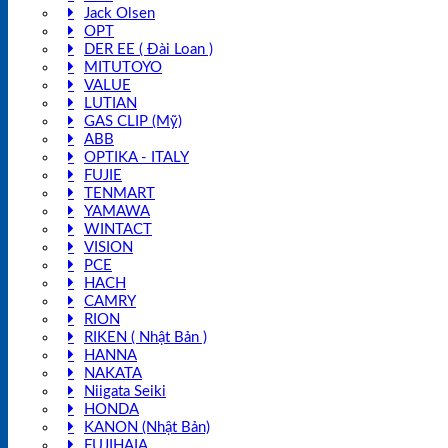
Jack Olsen
OPT
DER EE ( Đài Loan )
MITUTOYO
VALUE
LUTIAN
GAS CLIP (Mỹ)
ABB
OPTIKA - ITALY
FUJIE
TENMART
YAMAWA
WINTACT
VISION
PCE
HACH
CAMRY
RION
RIKEN ( Nhật Bản )
HANNA
NAKATA
Niigata Seiki
HONDA
KANON (Nhật Bản)
FUJIHAIA