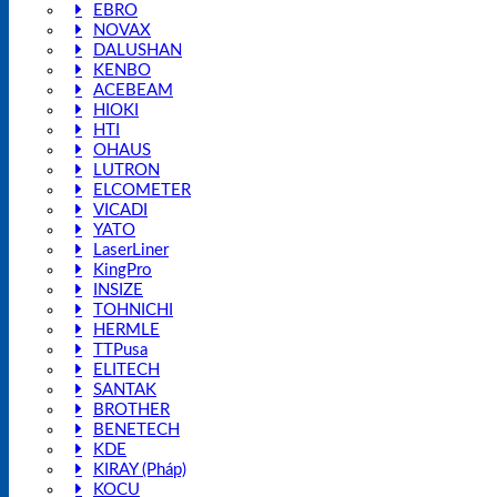
EBRO
NOVAX
DALUSHAN
KENBO
ACEBEAM
HIOKI
HTI
OHAUS
LUTRON
ELCOMETER
VICADI
YATO
LaserLiner
KingPro
INSIZE
TOHNICHI
HERMLE
TTPusa
ELITECH
SANTAK
BROTHER
BENETECH
KDE
KIRAY (Pháp)
KOCU