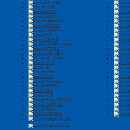
EXTECH
FUJIE
HIOKI
JASIC
KINGTONY
MAKITA
PROSKIT
SKC
VICADI
OPTIKA – ITALY
YOTSUGI
BROTHER
DEFELSKO
HILA
HTI
KENBO
LIOA
Milwaukee
NITTO
OPT
RION
SMARTSENSOR
TENMART
UNI-T
YAMAWA
MÁY BƠM
Bơm Định Lượng