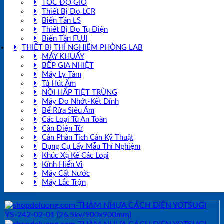
TỐC ĐỘ GIÓ
Thiết Bị Đo LCR
Biến Tần LS
Thiết Bị Đo Tụ Điện
Biến Tần FUJI
THIẾT BỊ THÍ NGHIỆM PHÒNG LAB
MÁY KHUẤY
BẾP GIA NHIỆT
Máy Ly Tâm
Tủ Hút Ẩm
NỒI HẤP TIỆT TRÙNG
Máy Đo Nhớt-Kết Dính
Bể Rửa Siêu Âm
Các Loại Tủ An Toàn
Cân Điện Tử
Cân Phân Tích Cân Kỹ Thuật
Dụng Cụ Lấy Mẫu Thí Nghiệm
Khúc Xạ Kế Các Loại
Kính Hiển Vi
Máy Cất Nước
Máy Lắc Trộn