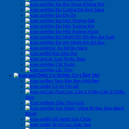
Máy Đo Bụi Trong Không Khí
Máy Đo Cường Độ Ánh Sáng
Máy Đo Độ Ồn
Máy Đo Môi Trường Đất
Máy Đo Môi Trường Khí
Máy Đo Môi Trường Nước
Máy Đo Nhiệt Độ-Độ Ẩm-Áp Suất
Máy Đo pH-Nhiệt Độ-Độ Ẩm
Khúc Xạ Kế Đo Ngọt
Bể Rửa Siêu Âm
Các Loại Tủ An Toàn
Máy Cất Nước
Máy Lắc Trộn
CÔNG CỤ DỤNG CỤ CẦM TAY
Ren Taro-Bàn Ren-Mũi Ren
Bộ Cờ Lê Mỏ Lết
Cảo Thuỷ Lực-Cảo 2 Chấu-Cảo 3 Chấu-
Vam
Bơm Dầu Thuỷ Lực
Máy Gia Nhiệt ( Vòng Bi-Bạc Đạn-Bánh
Răng)
Bộ Đồ Nghề Sửa Chữa
Bộ Tô Vít Lục Giác Sao