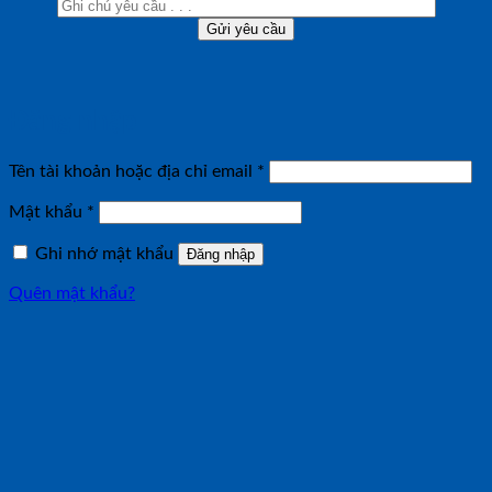
Đăng nhập
Bắt
Tên tài khoản hoặc địa chỉ email
*
buộc
Bắt
Mật khẩu
*
buộc
Ghi nhớ mật khẩu
Đăng nhập
Quên mật khẩu?