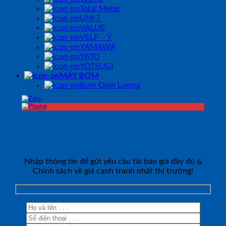
Total Meter
UNI-T
VALUE
VELP – Ý
YAMAWA
YATO
YOTSUGI
MÁY BƠM
Bơm Định Lượng
ĐĂNG KÝ TƯ VẤN
Nhập thông tin để gửi yêu cầu tải báo giá đầy đủ &
Chính sách về giá cạnh tranh nhất thị trường!