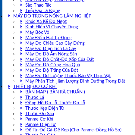
Sào Thao Tác
Tiếp Địa Di Động
MÁY ĐO TRONG NÔNG LÂM NGHIỆP
Khúc Xạ Kế Đo Ngọt
Kính Hiển Vi Chuyên Dụng
Máy Bóc Vỏ
Máy Đếm Hạt Tự Động
Máy Đo Chiều Cao Cây Đứng
Máy Đo Điện Tích Lá Cây
Máy Đo Độ Ẩm Nông Sản
Máy Đo Độ Chặt-Độ Xốp Của Đất
Máy Đo Độ Cứng Hoa Quả
Máy Đo Độ Trắng Của Bột
Máy Đo Dư Lượng Thuốc Bảo Vệ Thực Vật
Máy Phân Tích Hàm Lượng Dinh Dưỡng Trong Đất
THIẾT BỊ ĐO CƠ KHÍ
BÀN MAP ( BÀN RÀ CHUẨN )
Thước Lá
Đồng Hồ Đo Lỗ-Thước Đo Lỗ
Thước Kẹp Điện Tử
Thước Đo Sâu
Panme Cơ Khí
Panme Điện Tử
Đế Từ-Đế Gá-Đế Kẹp (Cho Panme-Đồng Hồ So)