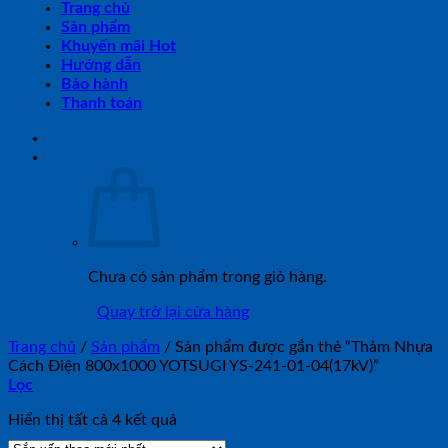
Trang chủ
Sản phẩm
Khuyến mãi Hot
Hướng dẫn
Bảo hành
Thanh toán
Chưa có sản phẩm trong giỏ hàng.
Quay trở lại cửa hàng
Trang chủ
/
Sản phẩm
/
Sản phẩm được gắn thẻ “Thảm Nhựa
Cách Điện 800x1000 YOTSUGI YS-241-01-04(17kV)”
Lọc
Đã
Hiển thị tất cả 4 kết quả
sắp