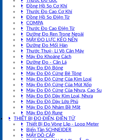
Thước Đo Góc
Đồng Hồ So Cơ Khí
Thước Đo Cao Cơ Khí
Đồng Hồ So Điện Tử
COMPA
Thước Đo Cao Điện Tử
Dưỡng Đo Ren Trong Ngoài
MÁY ĐO LỰC KÉO NÉN
Dưỡng Đo Mối Hàn
Thước Thuỷ- Li Vô Cân Máy
Máy Đo Khoảng Cách
Dưỡng Đo - Căn Lá
Máy Đo Độ Bóng
Máy Đo Độ Cứng Bê Tông
Máy Đo Độ Cứng Của Kim Loại
Máy Đo Độ Cứng Của Mút Xốp
Máy Đo Độ Cứng Của Nhựa, Cao Su
Máy Đo Độ Dày Kim Loại, Nhựa
Máy Đo Độ Dày Lớp Phủ
Máy Đo Độ Nhám Bề Mặt
Máy Đo Độ Rung
THIẾT BỊ ĐO ĐIỆN, ĐIỆN TỬ
Thiết Bị Đo Vòng Lặp - Loop Meter
Biến Tần SCHNEIDER
MÁY DÒ CÁP