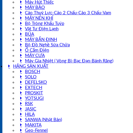
Máy Hút Thiếc
MÁY BÀO
Cảo Thuỷ Lực-Cảo 2 Chấu-Cảo 3 Chấu-Vam
MÁY NÉN KHÍ
Bộ Tròng Khẩu Tuýp
Vật Tư Điện Lạnh
BÚA
MÁY BẮN ĐINH
Bộ Đồ Nghề Sửa Chữa
Ổ Cắm Điện
MÁY CƯA
Máy Gia Nhiệt ( Vòng Bi-Bạc Đạn-Bánh Răng)
HÃNG SẢN XUẤT
BOSCH
SOLO
DEFELSKO
EXTECH
PROSKIT
YOTSUGI
RSK
JASIC
HILA
SANWA (Nhật Bản)
MAKITA
Geo-Fennel