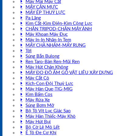
Máy Mài Máy Cắt
MÁY CÂN MỰC
MÁY ÉP THUỶ LỰC
Pa Lăng
Kìm Cắt-Kìm Điện-Kìm Cộng Lực
CHÂN TRIPOD-CHÂN MÁY ẢNH
Máy Khoan Máy Đục
Máy In-In Nhãn-In Tem
MÁY CHÀ NHÁM-MÁY RUNG
Tời
Súng Bắn Bulong
Ren Taro-Bàn Ren-Mũi Ren
Máy Hút Chân Không
MÁY ĐO ĐỘ ẨM GỖ VẬT LIỆU XÂY DỰNG
Máy Cắt Cỏ
Kích-Con Đội Thuỷ Lực
Máy Hàn Que-TIG-MIG
Kìm Bấm Cos
Máy Rửa Xe
Súng Bơm Mỡ
Bộ Tô Vít Lục Giác Sao
Máy Hàn Thiếc-Máy Khò
Máy Hút Bụi
Bộ Cờ Lê Mỏ Lết
Ê Tô Đe Cơ Khí