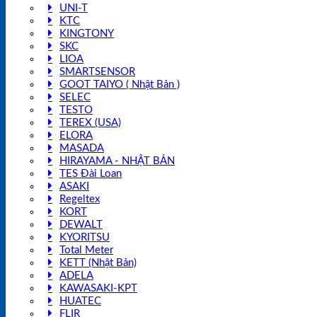
UNI-T
KTC
KINGTONY
SKC
LIOA
SMARTSENSOR
GOOT TAIYO ( Nhật Bản )
SELEC
TESTO
TEREX (USA)
ELORA
MASADA
HIRAYAMA - NHẬT BẢN
TES Đài Loan
ASAKI
Regeltex
KORT
DEWALT
KYORITSU
Total Meter
KETT (Nhật Bản)
ADELA
KAWASAKI-KPT
HUATEC
FLIR