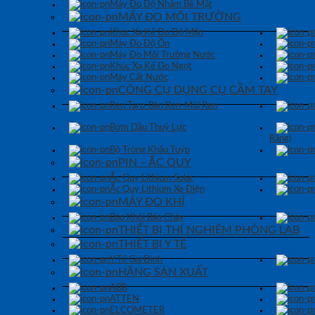
Máy Đo Độ Nhám Bề Mặt
MÁY ĐO MÔI TRƯỜNG
Khúc Xạ Kế Đo Độ Mặn
Máy Đo Độ Ồn
Máy Đo Môi Trường Nước
Khúc Xạ Kế Đo Ngọt
Máy Cất Nước
CÔNG CỤ DỤNG CỤ CẦM TAY
Ren Taro-Bàn Ren-Mũi Ren
Bơm Dầu Thuỷ Lực
Răng)
Bộ Tròng Khẩu Tuýp
PIN – ẮC QUY
Ắc Quy Lithium Solar
Ắc Quy Lithium Xe Điện
MÁY ĐO KHÍ
Báo Khói Báo Cháy
THIẾT BỊ THÍ NGHIỆM PHÒNG LAB
THIẾT BỊ Y TẾ
Y Tế Gia Đình
HÃNG SẢN XUẤT
ABB
ATTEN
ELCOMETER