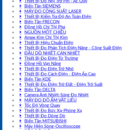
Thiết Bị Đo Nội Trở Pin - Ắc Quy
Biến Tần SIEMENS
MÁY ĐO CÔNG SUẤT LASER
Thiết Bị Kiểm Tra Độ An Toàn Điện
Biến Tần FRECON
Đồng Hồ Chỉ Thị Pha
NGUỒN MỘT CHIỀU
Ampe Kìm Chỉ Thị Kim
Thiết Bị Hiệu Chuẩn Điện
Thiết Bị Đo Phân Tích Điện Năng - Công Suất Điện
ĐẦU DÒ NHIỆT-CAN NHIỆT
Thiết Bị Đo Điện Từ Trường
Đồng Hồ Vạn Năng
Thiết Bị Đo Điện Trở Nhỏ
Thiết Bị Đo Cách Điện - Điện Áp Cao
Biến Tần KDE
Thiết Bị Đo Điện Trở Đất - Điện Trở Suất
Biến Tần DELTA
Camera Ảnh Nhiệt-Súng Đo Nhiệt
MÁY ĐO ĐỘ ẨM VẬT LIỆU
Tốc Độ Vòng Quay
Thiết Bị Đo Bức Xạ-Phóng Xạ
Thiết Bị Đo Dòng Dò
Biến Tần MITSUBISHI
Máy Hiện Sóng-Oscilloscope