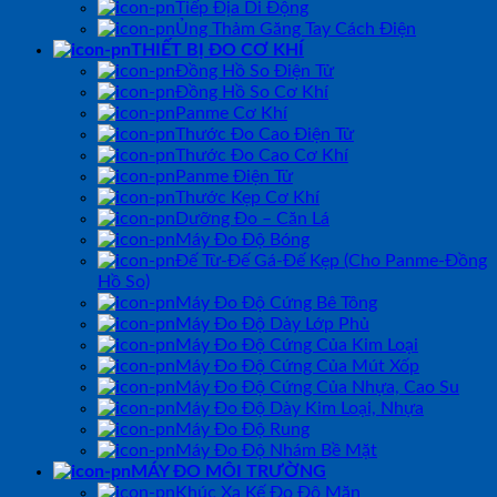
Tiếp Địa Di Động
Ủng Thảm Găng Tay Cách Điện
THIẾT BỊ ĐO CƠ KHÍ
Đồng Hồ So Điện Tử
Đồng Hồ So Cơ Khí
Panme Cơ Khí
Thước Đo Cao Điện Tử
Thước Đo Cao Cơ Khí
Panme Điện Tử
Thước Kẹp Cơ Khí
Dưỡng Đo – Căn Lá
Máy Đo Độ Bóng
Đế Từ-Đế Gá-Đế Kẹp (Cho Panme-Đồng
Hồ So)
Máy Đo Độ Cứng Bê Tông
Máy Đo Độ Dày Lớp Phủ
Máy Đo Độ Cứng Của Kim Loại
Máy Đo Độ Cứng Của Mút Xốp
Máy Đo Độ Cứng Của Nhựa, Cao Su
Máy Đo Độ Dày Kim Loại, Nhựa
Máy Đo Độ Rung
Máy Đo Độ Nhám Bề Mặt
MÁY ĐO MÔI TRƯỜNG
Khúc Xạ Kế Đo Độ Mặn