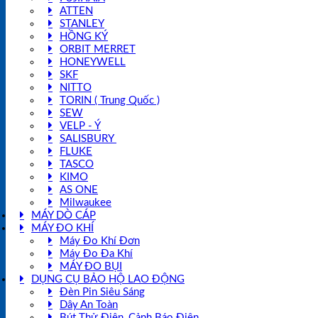
ATTEN
STANLEY
HỒNG KÝ
ORBIT MERRET
HONEYWELL
SKF
NITTO
TORIN ( Trung Quốc )
SEW
VELP - Ý
SALISBURY
FLUKE
TASCO
KIMO
AS ONE
Milwaukee
MÁY DÒ CÁP
MÁY ĐO KHÍ
Máy Đo Khí Đơn
Máy Đo Đa Khí
MÁY ĐO BỤI
DỤNG CỤ BẢO HỘ LAO ĐỘNG
Đèn Pin Siêu Sáng
Dây An Toàn
Bút Thử Điện, Cảnh Báo Điện