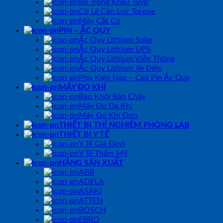
Bộ Tròng Khẩu Tuýp
Cờ Lê Cân Lực Torque
Máy Cắt Cỏ
PIN – ẮC QUY
Ắc Quy Lithium Solar
Ắc Quy Lithium UPS
Ắc Quy Lithium Viễn Thông
Ắc Quy Lithium Xe Điện
Phụ Kiện Nạp – Cell Pin Ắc Quy
MÁY ĐO KHÍ
Báo Khói Báo Cháy
Máy Đo Đa Khí
Máy Đo Khí Đơn
THIẾT BỊ THÍ NGHIỆM PHÒNG LAB
THIẾT BỊ Y TẾ
Y Tế Gia Đình
Y Tế Thẩm Mỹ
HÃNG SẢN XUẤT
ABB
ADELA
ASAKI
ATTEN
BOSCH
EBRO