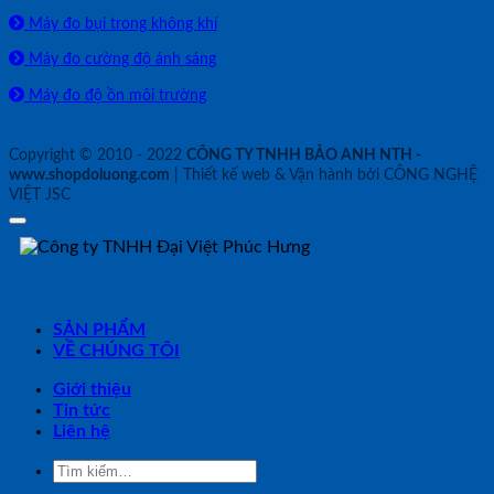
Máy đo bụi trong không khí
Máy đo cường độ ánh sáng
Máy đo độ ồn môi trường
Copyright © 2010 - 2022
CÔNG TY TNHH BẢO ANH NTH -
www.shopdoluong.com
| Thiết kế web & Vận hành bởi CÔNG NGHỆ
VIỆT JSC
SẢN PHẨM
VỀ CHÚNG TÔI
Giới thiệu
Tin tức
Liên hệ
Tìm
kiếm: