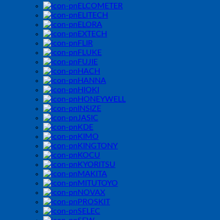
ELCOMETER
ELITECH
ELORA
EXTECH
FLIR
FLUKE
FUJIE
HACH
HANNA
HIOKI
HONEYWELL
INSIZE
JASIC
KDE
KIMO
KINGTONY
KOCU
KYORITSU
MAKITA
MITUTOYO
NOVAX
PROSKIT
SELEC