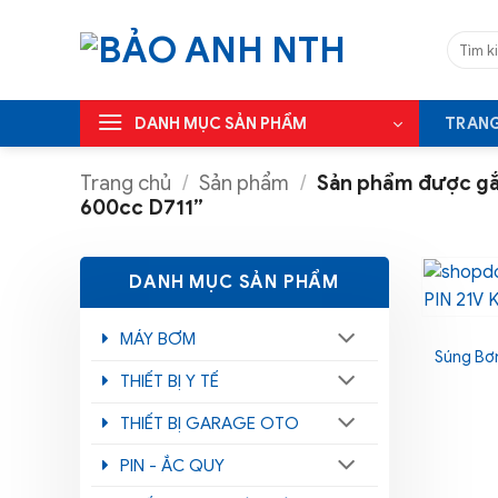
Bỏ
qua
Tìm
kiếm:
nội
dung
DANH MỤC SẢN PHẨM
TRAN
Trang chủ
/
Sản phẩm
/
Sản phẩm được gắ
600cc D711”
DANH MỤC SẢN PHẨM
MÁY BƠM
Súng Bơ
THIẾT BỊ Y TẾ
THIẾT BỊ GARAGE OTO
PIN - ẮC QUY