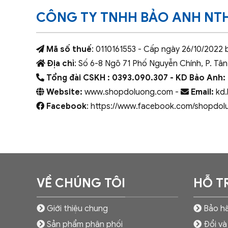
CÔNG TY TNHH BẢO ANH NT
Mã số thuế
: 0110161553 - Cấp ngày 26/10/2022 
Địa chỉ
: Số 6-8 Ngõ 71 Phố Nguyễn Chính, P. Tân
Tổng đài CSKH : 0393.090.307
- KD Bảo Anh:
Website:
www.shopdoluong.com -
Email:
kd.
Facebook
: https://www.facebook.com/shopdol
VỀ CHÚNG TÔI
HỖ T
Giới thiệu chung
Bảo hà
Sản phẩm phân phối
Đổi và