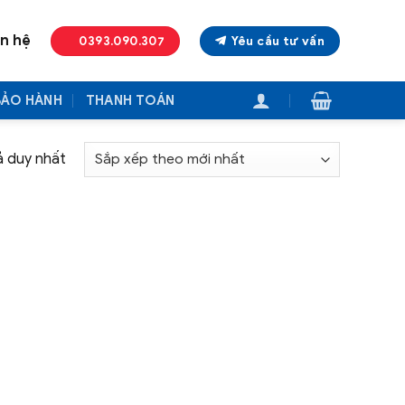
ên hệ
0393.090.307
Yêu cầu tư vấn
BẢO HÀNH
THANH TOÁN
ả duy nhất