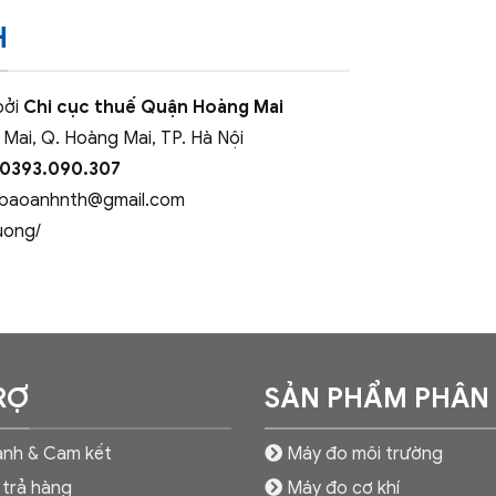
H
bởi
Chi cục thuế Quận Hoàng Mai
 Mai, Q. Hoàng Mai, TP. Hà Nội
 0393.090.307
baoanhnth@gmail.com
uong/
RỢ
SẢN PHẨM PHÂN
nh & Cam kết
Máy đo môi trường
 trả hàng
Máy đo cơ khí