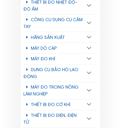
THIẾT BỊ ĐO NHIỆT ĐỘ-
ĐỘ ẨM
CÔNG CỤ DỤNG CỤ CẦM
TAY
HÃNG SẢN XUẤT
MÁY DÒ CÁP
MÁY ĐO KHÍ
DỤNG CỤ BẢO HỘ LAO
ĐỘNG
MÁY ĐO TRONG NÔNG
LÂM NGHIỆP
THIẾT BỊ ĐO CƠ KHÍ
THIẾT BỊ ĐO ĐIỆN, ĐIỆN
TỬ