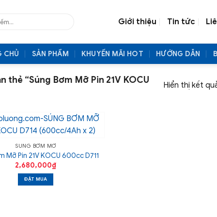
Giới thiệu
Tin tức
Li
G CHỦ
SẢN PHẨM
KHUYẾN MÃI HOT
HƯỚNG DẪN
n thẻ “Súng Bơm Mỡ Pin 21V KOCU
Hiển thị kết qu
SÚNG BƠM MỠ
m Mỡ Pin 21V KOCU 600cc D711
2,680,000
₫
ĐẶT MUA