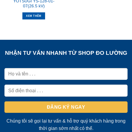
YOTSUGI YS-128-01-
07(26.5 kV)
XEM THÊM
NHẬN TƯ VẤN NHANH TỪ SHOP ĐO LƯỜNG
Chúng tôi sẽ gọi lại tư vấn & hỗ trợ quý khách hàng trong
thời gian sớm nhất có thể.