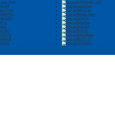
Jack Olsen
KAWASAKI-KPT
KORT
LaserLiner
LUTIAN
MASADA
NAKATA
Niigata Seiki
NOVAX
OHAUS
PCE
Regeltex
RSK
SANTAK
SOLO
TASCO
TESTO
Total Meter
VALUE
VELP – Ý
YATO
YOTSUGI