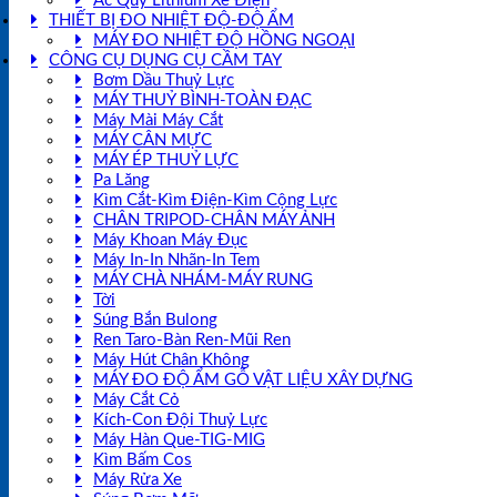
Ắc Quy Lithium Xe Điện
THIẾT BỊ ĐO NHIỆT ĐỘ-ĐỘ ẨM
MÁY ĐO NHIỆT ĐỘ HỒNG NGOẠI
CÔNG CỤ DỤNG CỤ CẦM TAY
Bơm Dầu Thuỷ Lực
MÁY THUỶ BÌNH-TOÀN ĐẠC
Máy Mài Máy Cắt
MÁY CÂN MỰC
MÁY ÉP THUỶ LỰC
Pa Lăng
Kìm Cắt-Kìm Điện-Kìm Cộng Lực
CHÂN TRIPOD-CHÂN MÁY ẢNH
Máy Khoan Máy Đục
Máy In-In Nhãn-In Tem
MÁY CHÀ NHÁM-MÁY RUNG
Tời
Súng Bắn Bulong
Ren Taro-Bàn Ren-Mũi Ren
Máy Hút Chân Không
MÁY ĐO ĐỘ ẨM GỖ VẬT LIỆU XÂY DỰNG
Máy Cắt Cỏ
Kích-Con Đội Thuỷ Lực
Máy Hàn Que-TIG-MIG
Kìm Bấm Cos
Máy Rửa Xe