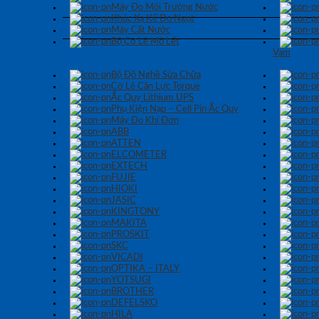
Máy Đo Môi Trường Nước
Khúc Xạ Kế Đo Ngọt
Máy Cất Nước
Bộ Cờ Lê Mỏ Lết
Vam
Bộ Đồ Nghề Sửa Chữa
Cờ Lê Cân Lực Torque
Ắc Quy Lithium UPS
Phụ Kiện Nạp – Cell Pin Ắc Quy
Máy Đo Khí Đơn
ABB
ATTEN
ELCOMETER
EXTECH
FUJIE
HIOKI
JASIC
KINGTONY
MAKITA
PROSKIT
SKC
VICADI
OPTIKA – ITALY
YOTSUGI
BROTHER
DEFELSKO
HILA