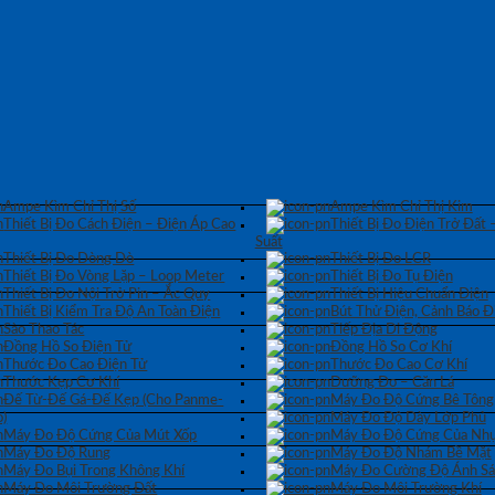
Ampe Kìm Chỉ Thị Số
Ampe Kìm Chỉ Thị Kim
Thiết Bị Đo Cách Điện – Điện Áp Cao
Thiết Bị Đo Điện Trở Đất 
Suất
Thiết Bị Đo Dòng Dò
Thiết Bị Đo LCR
Thiết Bị Đo Vòng Lặp – Loop Meter
Thiết Bị Đo Tụ Điện
Thiết Bị Đo Nội Trở Pin – Ắc Quy
Thiết Bị Hiệu Chuẩn Điện
Thiết Bị Kiểm Tra Độ An Toàn Điện
Bút Thử Điện, Cảnh Báo Đ
Sào Thao Tác
Tiếp Địa Di Động
Đồng Hồ So Điện Tử
Đồng Hồ So Cơ Khí
Thước Đo Cao Điện Tử
Thước Đo Cao Cơ Khí
Thước Kẹp Cơ Khí
Dưỡng Đo – Căn Lá
Đế Từ-Đế Gá-Đế Kẹp (Cho Panme-
Máy Đo Độ Cứng Bê Tông
)
Máy Đo Độ Dày Lớp Phủ
Máy Đo Độ Cứng Của Mút Xốp
Máy Đo Độ Cứng Của Nhự
Máy Đo Độ Rung
Máy Đo Độ Nhám Bề Mặt
Máy Đo Bụi Trong Không Khí
Máy Đo Cường Độ Ánh S
Máy Đo Môi Trường Đất
Máy Đo Môi Trường Khí