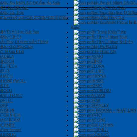
Máy Đo Nhiệt Độ-Độ Ẩm-Áp Suất
Máy Đo pH-Nhiệt Độ-Độ
Bể Rửa Siêu Âm
Các Loại Tủ An Toàn
Máy Lắc Trộn
Ren Taro-Bàn Ren-Mũi Re
Cảo Thuỷ Lực-Cảo 2 Chấu-Cảo 3 Chấu-
Bơm Dầu Thuỷ Lực
Máy Gia Nhiệt ( Vòng Bi-
Răng)
Bộ Tô Vít Lục Giác Sao
Bộ Tròng Khẩu Tuýp
Máy Cắt Cỏ
Ắc Quy Lithium Solar
Ắc Quy Lithium Viễn Thông
Ắc Quy Lithium Xe Điện
Báo Khói Báo Cháy
Máy Đo Đa Khí
Y Tế Gia Đình
Y Tế Thẩm Mỹ
ADELA
ASAKI
BOSCH
EBRO
ELITECH
ELORA
FLIR
FLUKE
HACH
HANNA
HONEYWELL
INSIZE
KDE
KIMO
KOCU
KYORITSU
MITUTOYO
NOVAX
SELEC
SEW
SKF
STANLEY
VISION
HIRAYAMA – NHẬT BẢN
TOHNICHI
YATO
ACEBEAM
AS ONE
CAMRY
DALUSHAN
Geo-Fennel
HERMLE
HONDA
HỒNG KÝ