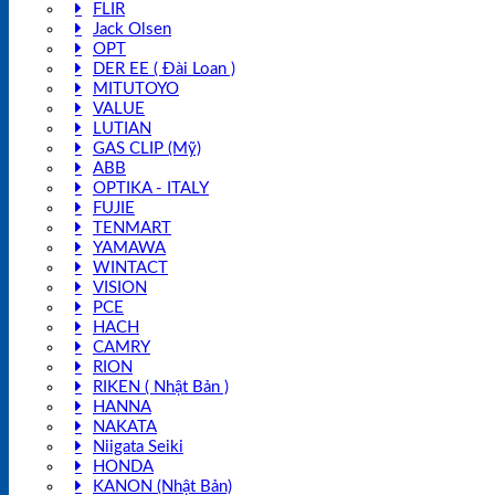
FLIR
Jack Olsen
OPT
DER EE ( Đài Loan )
MITUTOYO
VALUE
LUTIAN
GAS CLIP (Mỹ)
ABB
OPTIKA - ITALY
FUJIE
TENMART
YAMAWA
WINTACT
VISION
PCE
HACH
CAMRY
RION
RIKEN ( Nhật Bản )
HANNA
NAKATA
Niigata Seiki
HONDA
KANON (Nhật Bản)