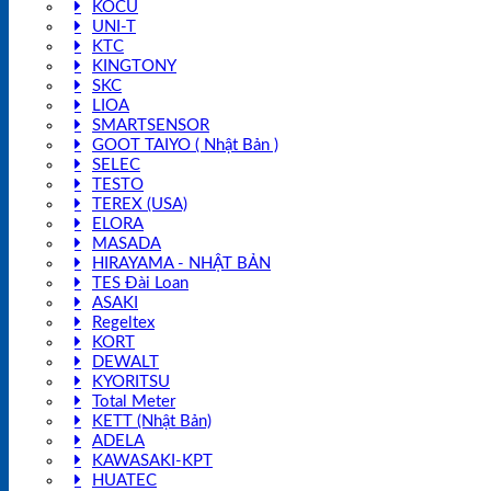
KOCU
UNI-T
KTC
KINGTONY
SKC
LIOA
SMARTSENSOR
GOOT TAIYO ( Nhật Bản )
SELEC
TESTO
TEREX (USA)
ELORA
MASADA
HIRAYAMA - NHẬT BẢN
TES Đài Loan
ASAKI
Regeltex
KORT
DEWALT
KYORITSU
Total Meter
KETT (Nhật Bản)
ADELA
KAWASAKI-KPT
HUATEC