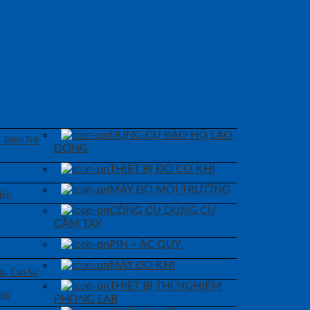
DỤNG CỤ BẢO HỘ LAO
– Điện Trở
ĐỘNG
THIẾT BỊ ĐO CƠ KHÍ
MÁY ĐO MÔI TRƯỜNG
iện
CÔNG CỤ DỤNG CỤ
CẦM TAY
PIN – ẮC QUY
MÁY ĐO KHÍ
a, Cao Su
THIẾT BỊ THÍ NGHIỆM
áng
PHÒNG LAB