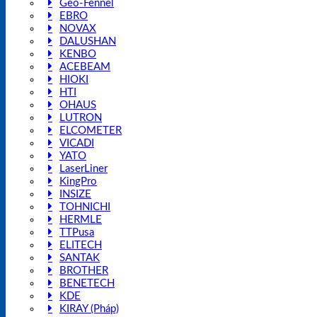
Geo-Fennel
EBRO
NOVAX
DALUSHAN
KENBO
ACEBEAM
HIOKI
HTI
OHAUS
LUTRON
ELCOMETER
VICADI
YATO
LaserLiner
KingPro
INSIZE
TOHNICHI
HERMLE
TTPusa
ELITECH
SANTAK
BROTHER
BENETECH
KDE
KIRAY (Pháp)