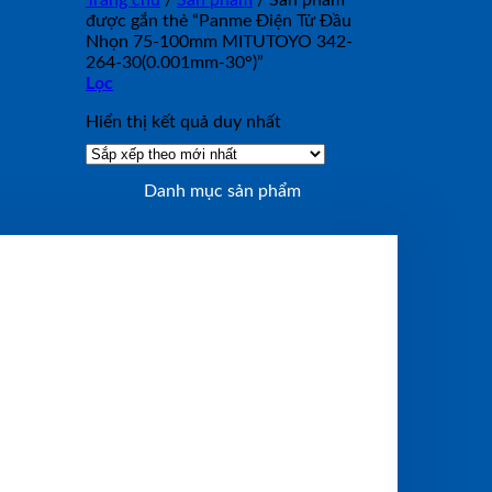
Trang chủ
/
Sản phẩm
/
Sản phẩm
được gắn thẻ “Panme Điện Tử Đầu
Nhọn 75-100mm MITUTOYO 342-
264-30(0.001mm-30°)”
Lọc
Hiển thị kết quả duy nhất
Danh mục sản phẩm