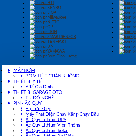
HTI
KENBO
LIOA
Milwaukee
NITTO
OPT
RION
SMARTSENSOR
TENMART
UNI-T
YAMAWA
Bơm Định Lượng
MÁY BƠM
BƠM HÚT CHÂN KHÔNG
THIẾT BỊ Y TẾ
Y Tế Gia Đình
THIẾT BỊ GARAGE OTO
TỦ ĐỒ NGHỀ
PIN - ẮC QUY
Bộ Lưu Điện
Máy Phát Điện Chạy Xăng-Chạy Dầu
Ắc Quy Lithium UPS
Ắc Quy Lithium Viễn Thông
Ắc Quy Lithium Solar