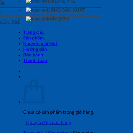
THIẾT BỊ Y TẾ
 Ẩm
HÃNG SẢN XUẤT
n
MÁY BƠM
Bạc Đạn-Bánh
Trang chủ
Sản phẩm
Khuyến mãi Hot
Hướng dẫn
Bảo hành
Thanh toán
Chưa có sản phẩm trong giỏ hàng.
Quay trở lại cửa hàng