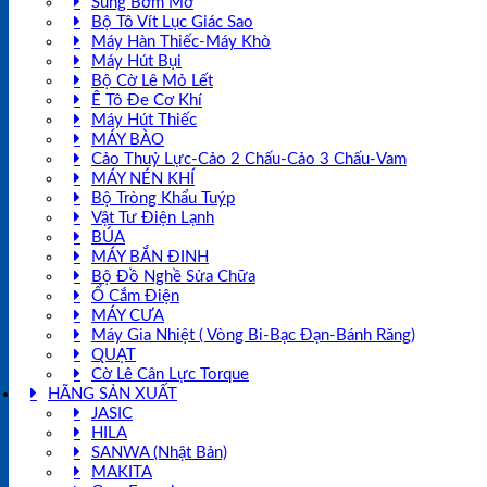
Súng Bơm Mỡ
Bộ Tô Vít Lục Giác Sao
Máy Hàn Thiếc-Máy Khò
Máy Hút Bụi
Bộ Cờ Lê Mỏ Lết
Ê Tô Đe Cơ Khí
Máy Hút Thiếc
MÁY BÀO
Cảo Thuỷ Lực-Cảo 2 Chấu-Cảo 3 Chấu-Vam
MÁY NÉN KHÍ
Bộ Tròng Khẩu Tuýp
Vật Tư Điện Lạnh
BÚA
MÁY BẮN ĐINH
Bộ Đồ Nghề Sửa Chữa
Ổ Cắm Điện
MÁY CƯA
Máy Gia Nhiệt ( Vòng Bi-Bạc Đạn-Bánh Răng)
QUẠT
Cờ Lê Cân Lực Torque
HÃNG SẢN XUẤT
JASIC
HILA
SANWA (Nhật Bản)
MAKITA