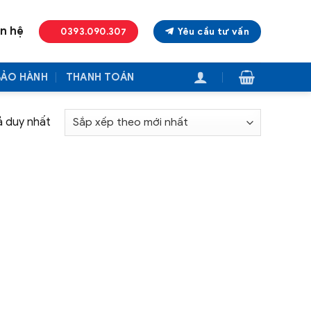
ên hệ
0393.090.307
Yêu cầu tư vấn
BẢO HÀNH
THANH TOÁN
ả duy nhất