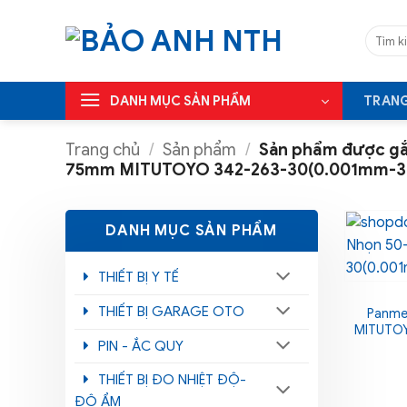
Bỏ
qua
Tìm
kiếm:
nội
dung
DANH MỤC SẢN PHẨM
TRAN
Trang chủ
/
Sản phẩm
/
Sản phẩm được gắ
75mm MITUTOYO 342-263-30(0.001mm-3
DANH MỤC SẢN PHẨM
THIẾT BỊ Y TẾ
THIẾT BỊ GARAGE OTO
Panme
MITUTOY
PIN - ẮC QUY
THIẾT BỊ ĐO NHIỆT ĐỘ-
ĐỘ ẨM