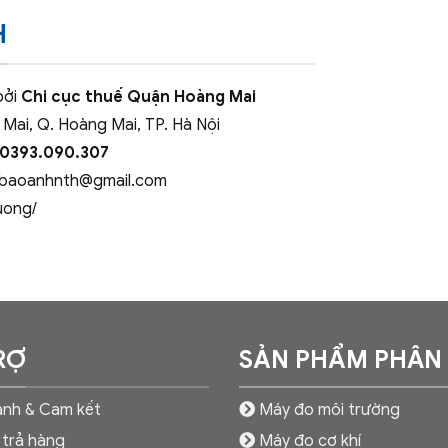
H
bởi
Chi cục thuế Quận Hoàng Mai
 Mai, Q. Hoàng Mai, TP. Hà Nội
 0393.090.307
baoanhnth@gmail.com
uong/
RỢ
SẢN PHẨM PHÂN
nh & Cam kết
Máy đo môi trường
 trả hàng
Máy đo cơ khí