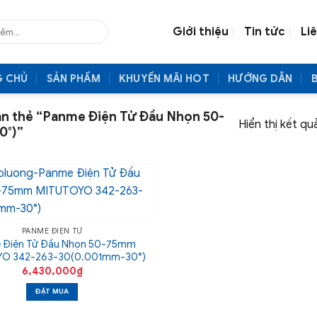
Giới thiệu
Tin tức
Li
G CHỦ
SẢN PHẨM
KHUYẾN MÃI HOT
HƯỚNG DẪN
n thẻ “Panme Điện Tử Đầu Nhọn 50-
Hiển thị kết qu
0°)”
PANME ĐIỆN TỬ
 Điện Tử Đầu Nhọn 50-75mm
O 342-263-30(0.001mm-30°)
6,430,000
₫
ĐẶT MUA