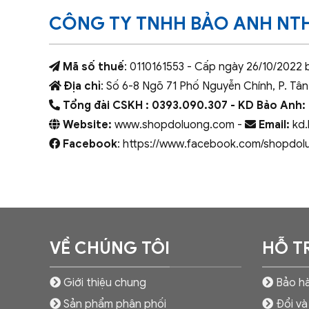
CÔNG TY TNHH BẢO ANH NT
Mã số thuế
: 0110161553 - Cấp ngày 26/10/2022 
Địa chỉ
: Số 6-8 Ngõ 71 Phố Nguyễn Chính, P. Tân
Tổng đài CSKH : 0393.090.307
- KD Bảo Anh:
Website:
www.shopdoluong.com -
Email:
kd.
Facebook
: https://www.facebook.com/shopdol
VỀ CHÚNG TÔI
HỖ T
Giới thiệu chung
Bảo hà
Sản phẩm phân phối
Đổi và