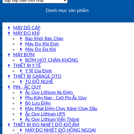
Danh mục sản phẩm
MÁY DÒ CÁP
MÁY ĐO KHÍ
Báo Khói Báo Cháy
Máy Đo Khí Đơn
Máy Đo Đa Khí
MÁY BƠM
BƠM HÚT CHÂN KHÔNG
THIẾT BỊ Y TẾ
Y Tế Gia Đình
THIẾT BỊ GARAGE OTO
TỦ ĐỒ NGHỀ
PIN - ẮC QUY
Ắc Quy Lithium Xe Điện
Phụ Kiện Nạp - Cell Pin Ắc Quy
Bộ Lưu Điện
Máy Phát Điện Chạy Xăng-Chạy Dầu
Ắc Quy Lithium UPS
Ắc Quy Lithium Viễn Thông
THIẾT BỊ ĐO NHIỆT ĐỘ-ĐỘ ẨM
MÁY ĐO NHIỆT ĐỘ HỒNG NGOẠI