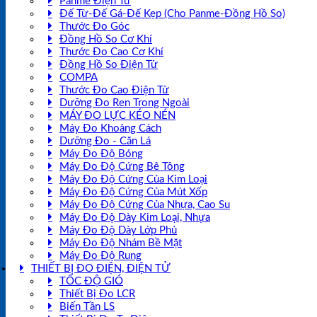
Panme Điện Tử
Đế Từ-Đế Gá-Đế Kẹp (Cho Panme-Đồng Hồ So)
Thước Đo Góc
Đồng Hồ So Cơ Khí
Thước Đo Cao Cơ Khí
Đồng Hồ So Điện Tử
COMPA
Thước Đo Cao Điện Tử
Dưỡng Đo Ren Trong Ngoài
MÁY ĐO LỰC KÉO NÉN
Máy Đo Khoảng Cách
Dưỡng Đo - Căn Lá
Máy Đo Độ Bóng
Máy Đo Độ Cứng Bê Tông
Máy Đo Độ Cứng Của Kim Loại
Máy Đo Độ Cứng Của Mút Xốp
Máy Đo Độ Cứng Của Nhựa, Cao Su
Máy Đo Độ Dày Kim Loại, Nhựa
Máy Đo Độ Dày Lớp Phủ
Máy Đo Độ Nhám Bề Mặt
Máy Đo Độ Rung
THIẾT BỊ ĐO ĐIỆN, ĐIỆN TỬ
TỐC ĐỘ GIÓ
Thiết Bị Đo LCR
Biến Tần LS