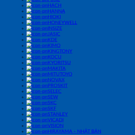
HACH
HANNA
HIOKI
HONEYWELL
INSIZE
JASIC
KDE
KIMO
KINGTONY
KOCU
KYORITSU
MAKITA
MITUTOYO
NOVAX
PROSKIT
SELEC
SEW
SKC
SKF
STANLEY
VICADI
VISION
HIRAYAMA – NHẬT BẢN