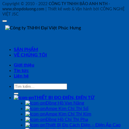
Copyright © 2010 - 2022
CÔNG TY TNHH BẢO ANH NTH -
www.shopdoluong.com
| Thiết kế web & Vận hành bởi CÔNG NGHỆ
VIỆT JSC
SẢN PHẨM
VỀ CHÚNG TÔI
Giới thiệu
Tin tức
Liên hệ
Tìm
kiếm:
THIẾT BỊ ĐO ĐIỆN, ĐIỆN TỬ
Đồng Hồ Vạn Năng
Ampe Kìm Chỉ Thị Số
Ampe Kìm Chỉ Thị Kim
Đồng Hồ Chỉ Thị Pha
Thiết Bị Đo Cách Điện – Điện Áp Cao