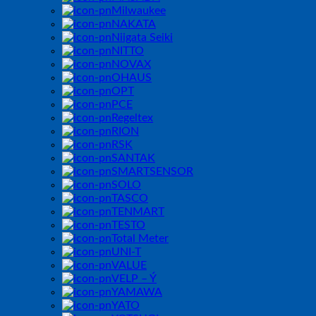
Milwaukee
NAKATA
Niigata Seiki
NITTO
NOVAX
OHAUS
OPT
PCE
Regeltex
RION
RSK
SANTAK
SMARTSENSOR
SOLO
TASCO
TENMART
TESTO
Total Meter
UNI-T
VALUE
VELP – Ý
YAMAWA
YATO