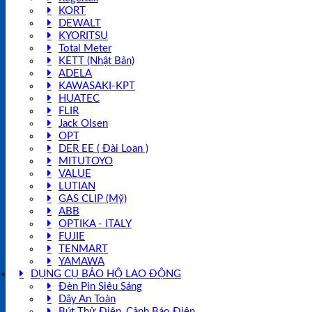
KORT
DEWALT
KYORITSU
Total Meter
KETT (Nhật Bản)
ADELA
KAWASAKI-KPT
HUATEC
FLIR
Jack Olsen
OPT
DER EE ( Đài Loan )
MITUTOYO
VALUE
LUTIAN
GAS CLIP (Mỹ)
ABB
OPTIKA - ITALY
FUJIE
TENMART
YAMAWA
DỤNG CỤ BẢO HỘ LAO ĐỘNG
Đèn Pin Siêu Sáng
Dây An Toàn
Bút Thử Điện, Cảnh Báo Điện