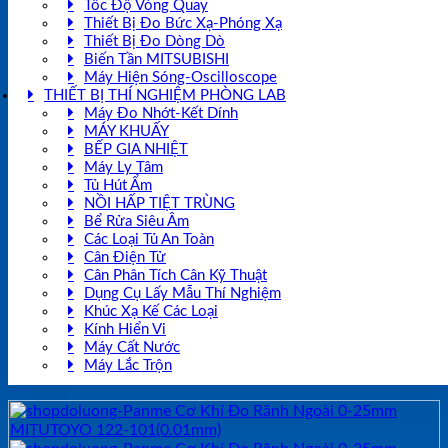
Tốc Độ Vòng Quay
Thiết Bị Đo Bức Xạ-Phóng Xạ
Thiết Bị Đo Dòng Dò
Biến Tần MITSUBISHI
Máy Hiện Sóng-Oscilloscope
THIẾT BỊ THÍ NGHIỆM PHÒNG LAB
Máy Đo Nhớt-Kết Dính
MÁY KHUẤY
BẾP GIA NHIỆT
Máy Ly Tâm
Tủ Hút Ẩm
NỒI HẤP TIỆT TRÙNG
Bể Rửa Siêu Âm
Các Loại Tủ An Toàn
Cân Điện Tử
Cân Phân Tích Cân Kỹ Thuật
Dụng Cụ Lấy Mẫu Thí Nghiệm
Khúc Xạ Kế Các Loại
Kính Hiển Vi
Máy Cất Nước
Máy Lắc Trộn