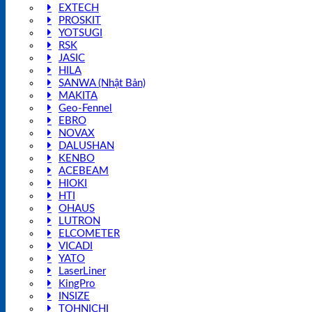
EXTECH
PROSKIT
YOTSUGI
RSK
JASIC
HILA
SANWA (Nhật Bản)
MAKITA
Geo-Fennel
EBRO
NOVAX
DALUSHAN
KENBO
ACEBEAM
HIOKI
HTI
OHAUS
LUTRON
ELCOMETER
VICADI
YATO
LaserLiner
KingPro
INSIZE
TOHNICHI