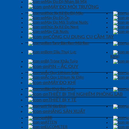
Máy Đo Độ Nhám Bề Mặt
MÁY ĐO MÔI TRƯỜNG
Khúc Xạ Kế Đo Độ Mặn
Máy Đo Độ Ồn
Máy Đo Môi Trường Nước
Khúc Xạ Kế Đo Ngọt
Máy Cất Nước
CÔNG CỤ DỤNG CỤ CẦM TAY
Ren Taro-Bàn Ren-Mũi Ren
Bơm Dầu Thuỷ Lực
Răng)
Bộ Tròng Khẩu Tuýp
PIN – ẮC QUY
Ắc Quy Lithium Solar
Ắc Quy Lithium Xe Điện
MÁY ĐO KHÍ
Báo Khói Báo Cháy
THIẾT BỊ THÍ NGHIỆM PHÒNG LAB
THIẾT BỊ Y TẾ
Y Tế Gia Đình
HÃNG SẢN XUẤT
ABB
ATTEN
ELCOMETER