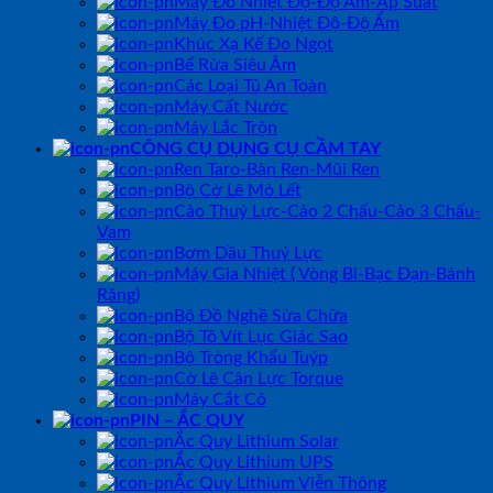
Máy Đo Nhiệt Độ-Độ Ẩm-Áp Suất
Máy Đo pH-Nhiệt Độ-Độ Ẩm
Khúc Xạ Kế Đo Ngọt
Bể Rửa Siêu Âm
Các Loại Tủ An Toàn
Máy Cất Nước
Máy Lắc Trộn
CÔNG CỤ DỤNG CỤ CẦM TAY
Ren Taro-Bàn Ren-Mũi Ren
Bộ Cờ Lê Mỏ Lết
Cảo Thuỷ Lực-Cảo 2 Chấu-Cảo 3 Chấu-
Vam
Bơm Dầu Thuỷ Lực
Máy Gia Nhiệt ( Vòng Bi-Bạc Đạn-Bánh
Răng)
Bộ Đồ Nghề Sửa Chữa
Bộ Tô Vít Lục Giác Sao
Bộ Tròng Khẩu Tuýp
Cờ Lê Cân Lực Torque
Máy Cắt Cỏ
PIN – ẮC QUY
Ắc Quy Lithium Solar
Ắc Quy Lithium UPS
Ắc Quy Lithium Viễn Thông