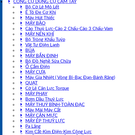
CÔNG CỤ DỤNG CỤ CẦM TAY
Bộ Cờ Lê Mỏ Lết
Ê Tô Đe Cơ Khí
Máy Hút Thiếc
MÁY BÀO
Cảo Thuỷ Lực-Cảo 2 Chấu-Cảo 3 Chấu-Vam
MÁY NÉN KHÍ
Bộ Tròng Khẩu Tuýp
Vật Tư Điện Lạnh
BÚA
MÁY BẮN ĐINH
Bộ Đồ Nghề Sửa Chữa
Ổ Cắm Điện
MÁY CƯA
Máy Gia Nhiệt ( Vòng Bi-Bạc Đạn-Bánh Răng)
QUẠT
Cờ Lê Cân Lực Torque
MÁY PHAY
Bơm Dầu Thuỷ Lực
MÁY THUỶ BÌNH-TOÀN ĐẠC
Máy Mài Máy Cắt
MÁY CÂN MỰC
MÁY ÉP THUỶ LỰC
Pa Lăng
Kìm Cắt-Kìm Điện-Kìm Cộng Lực