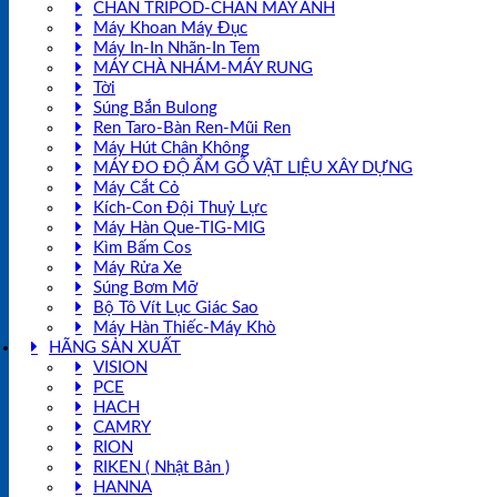
CHÂN TRIPOD-CHÂN MÁY ẢNH
Máy Khoan Máy Đục
Máy In-In Nhãn-In Tem
MÁY CHÀ NHÁM-MÁY RUNG
Tời
Súng Bắn Bulong
Ren Taro-Bàn Ren-Mũi Ren
Máy Hút Chân Không
MÁY ĐO ĐỘ ẨM GỖ VẬT LIỆU XÂY DỰNG
Máy Cắt Cỏ
Kích-Con Đội Thuỷ Lực
Máy Hàn Que-TIG-MIG
Kìm Bấm Cos
Máy Rửa Xe
Súng Bơm Mỡ
Bộ Tô Vít Lục Giác Sao
Máy Hàn Thiếc-Máy Khò
HÃNG SẢN XUẤT
VISION
PCE
HACH
CAMRY
RION
RIKEN ( Nhật Bản )
HANNA