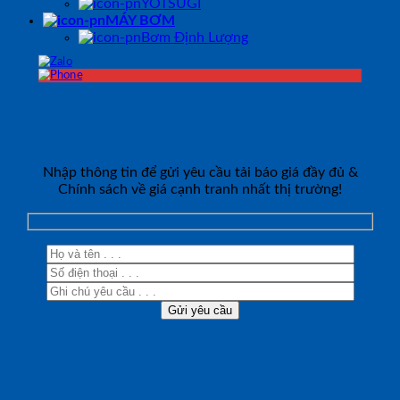
YOTSUGI
MÁY BƠM
Bơm Định Lượng
ĐĂNG KÝ TƯ VẤN
Nhập thông tin để gửi yêu cầu tải báo giá đầy đủ &
Chính sách về giá cạnh tranh nhất thị trường!
Đăng nhập