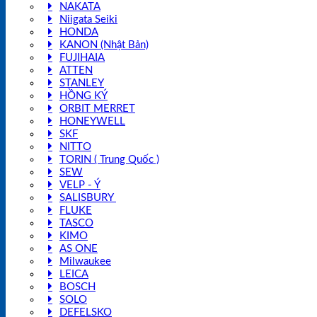
NAKATA
Niigata Seiki
HONDA
KANON (Nhật Bản)
FUJIHAIA
ATTEN
STANLEY
HỒNG KÝ
ORBIT MERRET
HONEYWELL
SKF
NITTO
TORIN ( Trung Quốc )
SEW
VELP - Ý
SALISBURY
FLUKE
TASCO
KIMO
AS ONE
Milwaukee
LEICA
BOSCH
SOLO
DEFELSKO