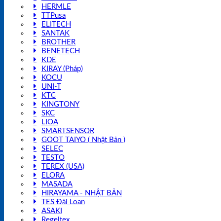
HERMLE
TTPusa
ELITECH
SANTAK
BROTHER
BENETECH
KDE
KIRAY (Pháp)
KOCU
UNI-T
KTC
KINGTONY
SKC
LIOA
SMARTSENSOR
GOOT TAIYO ( Nhật Bản )
SELEC
TESTO
TEREX (USA)
ELORA
MASADA
HIRAYAMA - NHẬT BẢN
TES Đài Loan
ASAKI
Regeltex