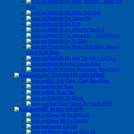
Thiết Bị Đo Điện Trở Đất – Điện Trở
Suất
Thiết Bị Đo Điện Trở Nhỏ
Thiết Bị Đo Dòng Dò
Thiết Bị Đo LCR
Thiết Bị Đo Điện Từ Trường
Thiết Bị Đo Vòng Lặp – Loop Meter
Thiết Bị Đo Tụ Điện
Thiết Bị Đo Phân Tích Điện Năng –
Công Suất Điện
Thiết Bị Đo Nội Trở Pin – Ắc Quy
Thiết Bị Hiệu Chuẩn Điện
Thiết Bị Kiểm Tra Độ An Toàn Điện
DỤNG CỤ BẢO HỘ LAO ĐỘNG
Bút Thử Điện, Cảnh Báo Điện
Dây An Toàn
Sào Thao Tác
Tiếp Địa Di Động
Ủng Thảm Găng Tay Cách Điện
THIẾT BỊ ĐO CƠ KHÍ
Đồng Hồ So Điện Tử
Đồng Hồ So Cơ Khí
Panme Cơ Khí
Thước Đo Cao Điện Tử