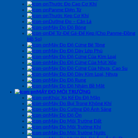
Thước Đo Cao Cơ Khí
Panme Điện Tử
Thước Kẹp Cơ Khí
Dưỡng Đo – Căn Lá
Máy Đo Độ Bóng
Đế Từ-Đế Gá-Đế Kẹp (Cho Panme-Đồng
Hồ So)
Máy Đo Độ Cứng Bê Tông
Máy Đo Độ Dày Lớp Phủ
Máy Đo Độ Cứng Của Kim Loại
Máy Đo Độ Cứng Của Mút Xốp
Máy Đo Độ Cứng Của Nhựa, Cao Su
Máy Đo Độ Dày Kim Loại, Nhựa
Máy Đo Độ Rung
Máy Đo Độ Nhám Bề Mặt
MÁY ĐO MÔI TRƯỜNG
Khúc Xạ Kế Đo Độ Mặn
Máy Đo Bụi Trong Không Khí
Máy Đo Cường Độ Ánh Sáng
Máy Đo Độ Ồn
Máy Đo Môi Trường Đất
Máy Đo Môi Trường Khí
Máy Đo Môi Trường Nước