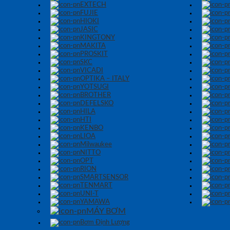
EXTECH
FUJIE
HIOKI
JASIC
KINGTONY
MAKITA
PROSKIT
SKC
VICADI
OPTIKA – ITALY
YOTSUGI
BROTHER
DEFELSKO
HILA
HTI
KENBO
LIOA
Milwaukee
NITTO
OPT
RION
SMARTSENSOR
TENMART
UNI-T
YAMAWA
MÁY BƠM
Bơm Định Lượng