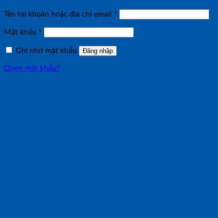
Bắt
Tên tài khoản hoặc địa chỉ email
*
buộc
Bắt
Mật khẩu
*
buộc
Ghi nhớ mật khẩu
Đăng nhập
Quên mật khẩu?