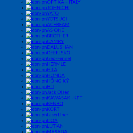
OPTIKA – ITALY
TOHNICHI
YATO
YOTSUGI
ACEBEAM
AS ONE
BROTHER
CAMRY
DALUSHAN
DEFELSKO
Geo-Fennel
HERMLE
HILA
HONDA
HỒNG KÝ
HTI
Jack Olsen
KAWASAKI-KPT
KENBO
KORT
LaserLiner
LIOA
LUTIAN
MASADA