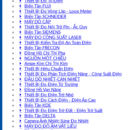
Thiết Bị Đo Tụ Điện
Biến Tần FUJI
Thiết Bị Đo Vòng Lặp - Loop Meter
Biến Tần SCHNEIDER
MÁY DÒ CÁP
Thiết Bị Đo Nội Trở Pin - Ắc Quy
Biến Tần SIEMENS
MÁY ĐO CÔNG SUẤT LASER
Thiết Bị Kiểm Tra Độ An Toàn Điện
Biến Tần FRECON
Đồng Hồ Chỉ Thị Pha
NGUỒN MỘT CHIỀU
Ampe Kìm Chỉ Thị Kim
Thiết Bị Hiệu Chuẩn Điện
Thiết Bị Đo Phân Tích Điện Năng - Công Suất Điện
ĐẦU DÒ NHIỆT-CAN NHIỆT
Thiết Bị Đo Điện Từ Trường
Đồng Hồ Vạn Năng
Thiết Bị Đo Điện Trở Nhỏ
Thiết Bị Đo Cách Điện - Điện Áp Cao
Biến Tần KDE
Thiết Bị Đo Điện Trở Đất - Điện Trở Suất
Biến Tần DELTA
Camera Ảnh Nhiệt-Súng Đo Nhiệt
MÁY ĐO ĐỘ ẨM VẬT LIỆU