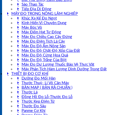
Sào Thao Tác
Tiếp Địa Di Động
MÁY ĐO TRONG NÔNG LÂM NGHIỆP
Khúc Xạ Kế Đo Ngọt
Kính Hiển Vi Chuyên Dụng
Máy Bóc Vỏ
Máy Đếm Hạt Tự Động
Máy Đo Chiều Cao Cây Đứng
Máy Đo Điện Tích Lá Cây
Máy Đo Độ Ẩm Nông Sản
Máy Đo Độ Chặt-Độ Xốp Của Đất
Máy Đo Độ Cứng Hoa Quả
Máy Đo Độ Trắng Của Bột
Máy Đo Dư Lượng Thuốc Bảo Vệ Thực Vật
Máy Phân Tích Hàm Lượng Dinh Dưỡng Trong Đất
THIẾT BỊ ĐO CƠ KHÍ
Dưỡng Đo Mối Hàn
Thước Thuỷ- Li Vô Cân Máy
BÀN MAP ( BÀN RÀ CHUẨN )
Thước Lá
Đồng Hồ Đo Lỗ-Thước Đo Lỗ
Thước Kẹp Điện Tử
Thước Đo Sâu
Panme Cơ Khí