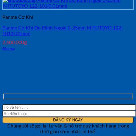
Panme Cơ Khí
Panme Cơ Khí Đo Rãnh Ngoài 0-25mm MITUTOYO 122-
101(0.01mm)
2,600,000
₫
Đặt mua
NHẬN TƯ VẤN NHANH TỪ SHOP ĐO
LƯỜNG
Chúng tôi sẽ gọi lại tư vấn & hỗ trợ quý khách hàng trong
thời gian sớm nhất có thể.