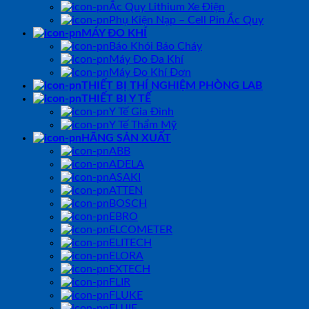
Ắc Quy Lithium Xe Điện
Phụ Kiện Nạp – Cell Pin Ắc Quy
MÁY ĐO KHÍ
Báo Khói Báo Cháy
Máy Đo Đa Khí
Máy Đo Khí Đơn
THIẾT BỊ THÍ NGHIỆM PHÒNG LAB
THIẾT BỊ Y TẾ
Y Tế Gia Đình
Y Tế Thẩm Mỹ
HÃNG SẢN XUẤT
ABB
ADELA
ASAKI
ATTEN
BOSCH
EBRO
ELCOMETER
ELITECH
ELORA
EXTECH
FLIR
FLUKE
FUJIE