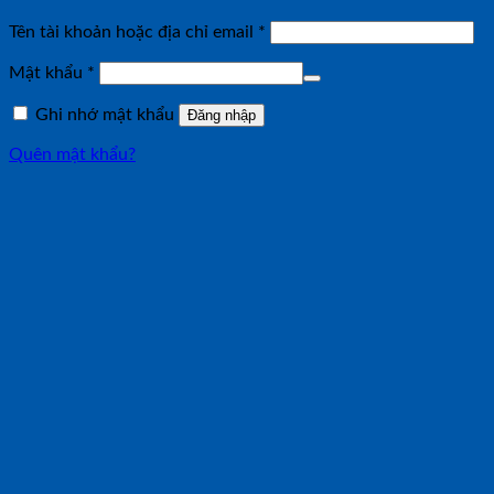
Bắt
Tên tài khoản hoặc địa chỉ email
*
buộc
Bắt
Mật khẩu
*
buộc
Ghi nhớ mật khẩu
Đăng nhập
Quên mật khẩu?