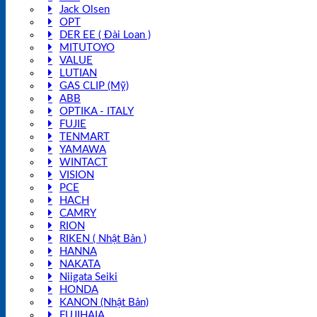
Jack Olsen
OPT
DER EE ( Đài Loan )
MITUTOYO
VALUE
LUTIAN
GAS CLIP (Mỹ)
ABB
OPTIKA - ITALY
FUJIE
TENMART
YAMAWA
WINTACT
VISION
PCE
HACH
CAMRY
RION
RIKEN ( Nhật Bản )
HANNA
NAKATA
Niigata Seiki
HONDA
KANON (Nhật Bản)
FUJIHAIA