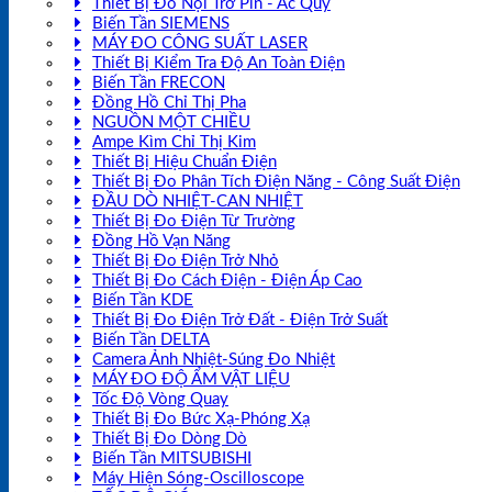
Thiết Bị Đo Nội Trở Pin - Ắc Quy
Biến Tần SIEMENS
MÁY ĐO CÔNG SUẤT LASER
Thiết Bị Kiểm Tra Độ An Toàn Điện
Biến Tần FRECON
Đồng Hồ Chỉ Thị Pha
NGUỒN MỘT CHIỀU
Ampe Kìm Chỉ Thị Kim
Thiết Bị Hiệu Chuẩn Điện
Thiết Bị Đo Phân Tích Điện Năng - Công Suất Điện
ĐẦU DÒ NHIỆT-CAN NHIỆT
Thiết Bị Đo Điện Từ Trường
Đồng Hồ Vạn Năng
Thiết Bị Đo Điện Trở Nhỏ
Thiết Bị Đo Cách Điện - Điện Áp Cao
Biến Tần KDE
Thiết Bị Đo Điện Trở Đất - Điện Trở Suất
Biến Tần DELTA
Camera Ảnh Nhiệt-Súng Đo Nhiệt
MÁY ĐO ĐỘ ẨM VẬT LIỆU
Tốc Độ Vòng Quay
Thiết Bị Đo Bức Xạ-Phóng Xạ
Thiết Bị Đo Dòng Dò
Biến Tần MITSUBISHI
Máy Hiện Sóng-Oscilloscope