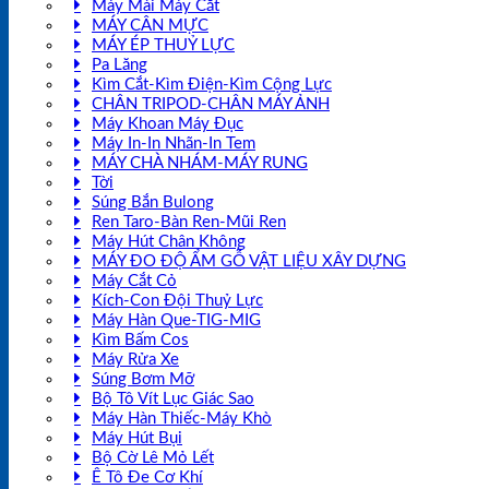
Máy Mài Máy Cắt
MÁY CÂN MỰC
MÁY ÉP THUỶ LỰC
Pa Lăng
Kìm Cắt-Kìm Điện-Kìm Cộng Lực
CHÂN TRIPOD-CHÂN MÁY ẢNH
Máy Khoan Máy Đục
Máy In-In Nhãn-In Tem
MÁY CHÀ NHÁM-MÁY RUNG
Tời
Súng Bắn Bulong
Ren Taro-Bàn Ren-Mũi Ren
Máy Hút Chân Không
MÁY ĐO ĐỘ ẨM GỖ VẬT LIỆU XÂY DỰNG
Máy Cắt Cỏ
Kích-Con Đội Thuỷ Lực
Máy Hàn Que-TIG-MIG
Kìm Bấm Cos
Máy Rửa Xe
Súng Bơm Mỡ
Bộ Tô Vít Lục Giác Sao
Máy Hàn Thiếc-Máy Khò
Máy Hút Bụi
Bộ Cờ Lê Mỏ Lết
Ê Tô Đe Cơ Khí