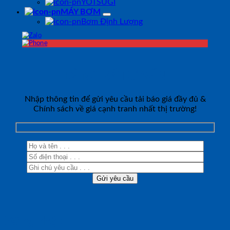
YOTSUGI
MÁY BƠM
Bơm Định Lượng
ĐĂNG KÝ TƯ VẤN
Nhập thông tin để gửi yêu cầu tải báo giá đầy đủ &
Chính sách về giá cạnh tranh nhất thị trường!
Đăng nhập