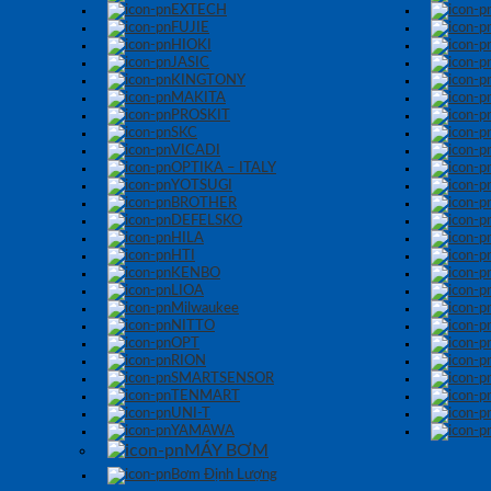
EXTECH
FUJIE
HIOKI
JASIC
KINGTONY
MAKITA
PROSKIT
SKC
VICADI
OPTIKA – ITALY
YOTSUGI
BROTHER
DEFELSKO
HILA
HTI
KENBO
LIOA
Milwaukee
NITTO
OPT
RION
SMARTSENSOR
TENMART
UNI-T
YAMAWA
MÁY BƠM
Bơm Định Lượng