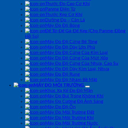
Thước Đo Cao Cơ Khí
Panme Điện Tử
Thước Kẹp Cơ Khí
Dưỡng Đo – Căn Lá
Máy Đo Độ Bóng
Đế Từ-Đế Gá-Đế Kẹp (Cho Panme-Đồng
Hồ So)
Máy Đo Độ Cứng Bê Tông
Máy Đo Độ Dày Lớp Phủ
Máy Đo Độ Cứng Của Kim Loại
Máy Đo Độ Cứng Của Mút Xốp
Máy Đo Độ Cứng Của Nhựa, Cao Su
Máy Đo Độ Dày Kim Loại, Nhựa
Máy Đo Độ Rung
Máy Đo Độ Nhám Bề Mặt
MÁY ĐO MÔI TRƯỜNG
Khúc Xạ Kế Đo Độ Mặn
Máy Đo Bụi Trong Không Khí
Máy Đo Cường Độ Ánh Sáng
Máy Đo Độ Ồn
Máy Đo Môi Trường Đất
Máy Đo Môi Trường Khí
Máy Đo Môi Trường Nước