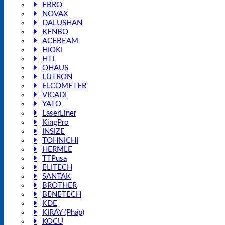
EBRO
NOVAX
DALUSHAN
KENBO
ACEBEAM
HIOKI
HTI
OHAUS
LUTRON
ELCOMETER
VICADI
YATO
LaserLiner
KingPro
INSIZE
TOHNICHI
HERMLE
TTPusa
ELITECH
SANTAK
BROTHER
BENETECH
KDE
KIRAY (Pháp)
KOCU