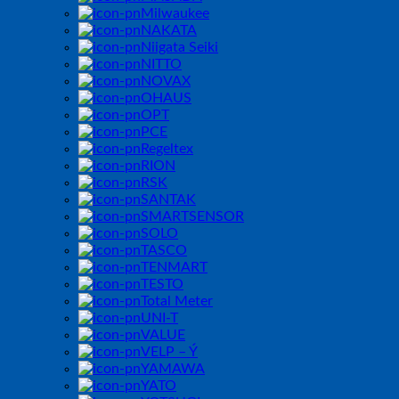
Milwaukee
NAKATA
Niigata Seiki
NITTO
NOVAX
OHAUS
OPT
PCE
Regeltex
RION
RSK
SANTAK
SMARTSENSOR
SOLO
TASCO
TENMART
TESTO
Total Meter
UNI-T
VALUE
VELP – Ý
YAMAWA
YATO