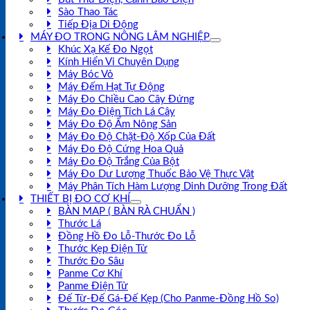
Sào Thao Tác
Tiếp Địa Di Động
MÁY ĐO TRONG NÔNG LÂM NGHIỆP
Khúc Xạ Kế Đo Ngọt
Kính Hiển Vi Chuyên Dụng
Máy Bóc Vỏ
Máy Đếm Hạt Tự Động
Máy Đo Chiều Cao Cây Đứng
Máy Đo Điện Tích Lá Cây
Máy Đo Độ Ẩm Nông Sản
Máy Đo Độ Chặt-Độ Xốp Của Đất
Máy Đo Độ Cứng Hoa Quả
Máy Đo Độ Trắng Của Bột
Máy Đo Dư Lượng Thuốc Bảo Vệ Thực Vật
Máy Phân Tích Hàm Lượng Dinh Dưỡng Trong Đất
THIẾT BỊ ĐO CƠ KHÍ
BÀN MAP ( BÀN RÀ CHUẨN )
Thước Lá
Đồng Hồ Đo Lỗ-Thước Đo Lỗ
Thước Kẹp Điện Tử
Thước Đo Sâu
Panme Cơ Khí
Panme Điện Tử
Đế Từ-Đế Gá-Đế Kẹp (Cho Panme-Đồng Hồ So)