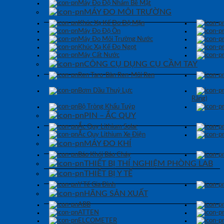
Máy Đo Độ Nhám Bề Mặt
MÁY ĐO MÔI TRƯỜNG
Khúc Xạ Kế Đo Độ Mặn
Máy Đo Độ Ồn
Máy Đo Môi Trường Nước
Khúc Xạ Kế Đo Ngọt
Máy Cất Nước
CÔNG CỤ DỤNG CỤ CẦM TAY
Ren Taro-Bàn Ren-Mũi Ren
Bơm Dầu Thuỷ Lực
Răng)
Bộ Tròng Khẩu Tuýp
PIN – ẮC QUY
Ắc Quy Lithium Solar
Ắc Quy Lithium Xe Điện
MÁY ĐO KHÍ
Báo Khói Báo Cháy
THIẾT BỊ THÍ NGHIỆM PHÒNG LAB
THIẾT BỊ Y TẾ
Y Tế Gia Đình
HÃNG SẢN XUẤT
ABB
ATTEN
ELCOMETER