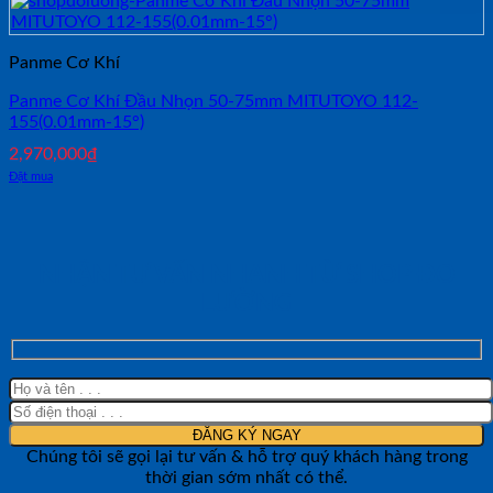
Panme Cơ Khí
Panme Cơ Khí Đầu Nhọn 50-75mm MITUTOYO 112-
155(0.01mm-15°)
2,970,000
₫
Đặt mua
NHẬN TƯ VẤN NHANH TỪ SHOP ĐO
LƯỜNG
Chúng tôi sẽ gọi lại tư vấn & hỗ trợ quý khách hàng trong
thời gian sớm nhất có thể.