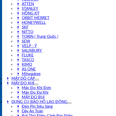
ATTEN
STANLEY
HỒNG KÝ
ORBIT MERRET
HONEYWELL
SKF
NITTO
TORIN ( Trung Quốc )
SEW
VELP - Ý
SALISBURY
FLUKE
TASCO
KIMO
AS ONE
Milwaukee
MÁY DÒ CÁP
MÁY ĐO KHÍ
Máy Đo Khí Đơn
Máy Đo Đa Khí
MÁY ĐO BỤI
DỤNG CỤ BẢO HỘ LAO ĐỘNG
Đèn Pin Siêu Sáng
Dây An Toàn
Bút Thử Điện, Cảnh Báo Điện