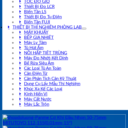
TỐC ĐỘ GIÓ
Thiết Bị Đo LCR
Biến Tần LS
Thiết Bị Đo Tụ Điện
Biến Tần FUJI
THIẾT BỊ THÍ NGHIỆM PHÒNG LAB
MÁY KHUẤY
BẾP GIA NHIỆT
Máy Ly Tâm
Tủ Hút Ẩm
NỒI HẤP TIỆT TRÙNG
Máy Đo Nhớt-Kết Dính
Bể Rửa Siêu Âm
Các Loại Tủ An Toàn
Cân Điện Tử
Cân Phân Tích Cân Kỹ Thuật
Dụng Cụ Lấy Mẫu Thí Nghiệm
Khúc Xạ Kế Các Loại
Kính Hiển Vi
Máy Cất Nước
Máy Lắc Trộn