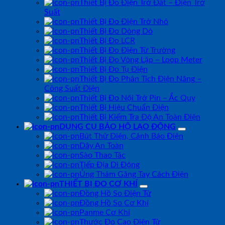
Thiết Bị Đo Điện Trở Đất – Điện Trở
Suất
Thiết Bị Đo Điện Trở Nhỏ
Thiết Bị Đo Dòng Dò
Thiết Bị Đo LCR
Thiết Bị Đo Điện Từ Trường
Thiết Bị Đo Vòng Lặp – Loop Meter
Thiết Bị Đo Tụ Điện
Thiết Bị Đo Phân Tích Điện Năng –
Công Suất Điện
Thiết Bị Đo Nội Trở Pin – Ắc Quy
Thiết Bị Hiệu Chuẩn Điện
Thiết Bị Kiểm Tra Độ An Toàn Điện
DỤNG CỤ BẢO HỘ LAO ĐỘNG
Bút Thử Điện, Cảnh Báo Điện
Dây An Toàn
Sào Thao Tác
Tiếp Địa Di Động
Ủng Thảm Găng Tay Cách Điện
THIẾT BỊ ĐO CƠ KHÍ
Đồng Hồ So Điện Tử
Đồng Hồ So Cơ Khí
Panme Cơ Khí
Thước Đo Cao Điện Tử