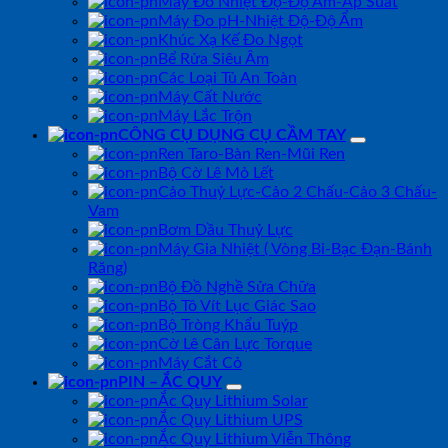
Máy Đo Nhiệt Độ-Độ Ẩm-Áp Suất
Máy Đo pH-Nhiệt Độ-Độ Ẩm
Khúc Xạ Kế Đo Ngọt
Bể Rửa Siêu Âm
Các Loại Tủ An Toàn
Máy Cất Nước
Máy Lắc Trộn
CÔNG CỤ DỤNG CỤ CẦM TAY
Ren Taro-Bàn Ren-Mũi Ren
Bộ Cờ Lê Mỏ Lết
Cảo Thuỷ Lực-Cảo 2 Chấu-Cảo 3 Chấu-
Vam
Bơm Dầu Thuỷ Lực
Máy Gia Nhiệt ( Vòng Bi-Bạc Đạn-Bánh
Răng)
Bộ Đồ Nghề Sửa Chữa
Bộ Tô Vít Lục Giác Sao
Bộ Tròng Khẩu Tuýp
Cờ Lê Cân Lực Torque
Máy Cắt Cỏ
PIN – ẮC QUY
Ắc Quy Lithium Solar
Ắc Quy Lithium UPS
Ắc Quy Lithium Viễn Thông