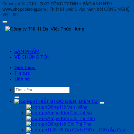
Copyright © 2010 - 2022
CÔNG TY TNHH BẢO ANH NTH -
www.shopdoluong.com
| Thiết kế web & Vận hành bởi CÔNG NGHỆ
VIỆT JSC
SẢN PHẨM
VỀ CHÚNG TÔI
Giới thiệu
Tin tức
Liên hệ
Tìm
kiếm:
THIẾT BỊ ĐO ĐIỆN, ĐIỆN TỬ
Đồng Hồ Vạn Năng
Ampe Kìm Chỉ Thị Số
Ampe Kìm Chỉ Thị Kim
Đồng Hồ Chỉ Thị Pha
Thiết Bị Đo Cách Điện – Điện Áp Cao