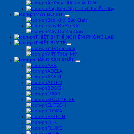
Ắc Quy Lithium Xe Điện
Phụ Kiện Nạp – Cell Pin Ắc Quy
MÁY ĐO KHÍ
Báo Khói Báo Cháy
Máy Đo Đa Khí
Máy Đo Khí Đơn
THIẾT BỊ THÍ NGHIỆM PHÒNG LAB
THIẾT BỊ Y TẾ
Y Tế Gia Đình
Y Tế Thẩm Mỹ
HÃNG SẢN XUẤT
ABB
ADELA
ASAKI
ATTEN
BOSCH
EBRO
ELCOMETER
ELITECH
ELORA
EXTECH
FLIR
FLUKE
FUJIE