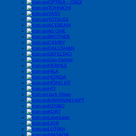
OPTIKA – ITALY
TOHNICHI
YATO
YOTSUGI
ACEBEAM
AS ONE
BROTHER
CAMRY
DALUSHAN
DEFELSKO
Geo-Fennel
HERMLE
HILA
HONDA
HỒNG KÝ
HTI
Jack Olsen
KAWASAKI-KPT
KENBO
KORT
LaserLiner
LIOA
LUTIAN
MASADA