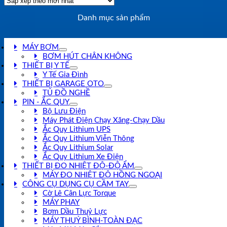
Danh mục sản phẩm
MÁY BƠM
BƠM HÚT CHÂN KHÔNG
THIẾT BỊ Y TẾ
Y Tế Gia Đình
THIẾT BỊ GARAGE OTO
TỦ ĐỒ NGHỀ
PIN - ẮC QUY
Bộ Lưu Điện
Máy Phát Điện Chạy Xăng-Chạy Dầu
Ắc Quy Lithium UPS
Ắc Quy Lithium Viễn Thông
Ắc Quy Lithium Solar
Ắc Quy Lithium Xe Điện
THIẾT BỊ ĐO NHIỆT ĐỘ-ĐỘ ẨM
MÁY ĐO NHIỆT ĐỘ HỒNG NGOẠI
CÔNG CỤ DỤNG CỤ CẦM TAY
Cờ Lê Cân Lực Torque
MÁY PHAY
Bơm Dầu Thuỷ Lực
MÁY THUỶ BÌNH-TOÀN ĐẠC