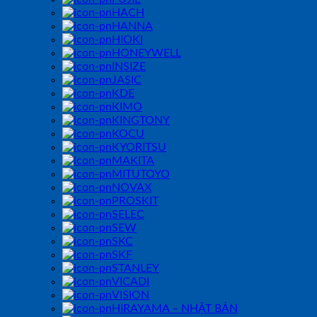
HACH
HANNA
HIOKI
HONEYWELL
INSIZE
JASIC
KDE
KIMO
KINGTONY
KOCU
KYORITSU
MAKITA
MITUTOYO
NOVAX
PROSKIT
SELEC
SEW
SKC
SKF
STANLEY
VICADI
VISION
HIRAYAMA – NHẬT BẢN