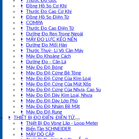
Thước Đo Góc
Đồng Hồ So Cơ Khí
Thước Đo Cao Cơ Khí
Đồng Hồ So Điện Tử
COMPA
Thước Đo Cao Điện Tử
Dưỡng Đo Ren Trong Ngoài
MÁY ĐO LỰC KÉO NÉN
Dưỡng Đo Mối Hàn
Thước Thuỷ- Li Vô Cân Máy
Máy Đo Khoảng Cách
Dưỡng Đo - Căn Lá
Máy Đo Độ Bóng
Máy Đo Độ Cứng Bê Tông
Máy Đo Độ Cứng Của Kim Loại
Máy Đo Độ Cứng Của Mút Xốp
Máy Đo Độ Cứng Của Nhựa, Cao Su
Máy Đo Độ Dày Kim Loại, Nhựa
Máy Đo Độ Dày Lớp Phủ
Máy Đo Độ Nhám Bề Mặt
Máy Đo Độ Rung
THIẾT BỊ ĐO ĐIỆN, ĐIỆN TỬ
Thiết Bị Đo Vòng Lặp - Loop Meter
Biến Tần SCHNEIDER
MÁY DÒ CÁP