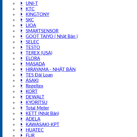
UNI-T
KTC
KINGTONY
SKC
LIOA
SMARTSENSOR
GOOT TAIYO ( Nhật Bản )
SELEC
TESTO
TEREX (USA)
ELORA
MASADA
HIRAYAMA - NHẬT BẢN
TES Đài Loan
ASAKI
Regeltex
KORT
DEWALT
KYORITSU
Total Meter
KETT (Nhật Bản)
ADELA
KAWASAKI-KPT
HUATEC
FLIR