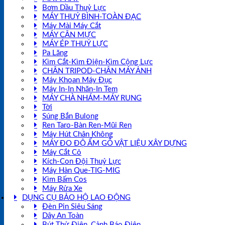
Bơm Dầu Thuỷ Lực
MÁY THUỶ BÌNH-TOÀN ĐẠC
Máy Mài Máy Cắt
MÁY CÂN MỰC
MÁY ÉP THUỶ LỰC
Pa Lăng
Kìm Cắt-Kìm Điện-Kìm Cộng Lực
CHÂN TRIPOD-CHÂN MÁY ẢNH
Máy Khoan Máy Đục
Máy In-In Nhãn-In Tem
MÁY CHÀ NHÁM-MÁY RUNG
Tời
Súng Bắn Bulong
Ren Taro-Bàn Ren-Mũi Ren
Máy Hút Chân Không
MÁY ĐO ĐỘ ẨM GỖ VẬT LIỆU XÂY DỰNG
Máy Cắt Cỏ
Kích-Con Đội Thuỷ Lực
Máy Hàn Que-TIG-MIG
Kìm Bấm Cos
Máy Rửa Xe
DỤNG CỤ BẢO HỘ LAO ĐỘNG
Đèn Pin Siêu Sáng
Dây An Toàn
Bút Thử Điện, Cảnh Báo Điện