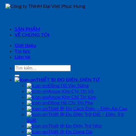
SẢN PHẨM
VỀ CHÚNG TÔI
Giới thiệu
Tin tức
Liên hệ
Tìm
kiếm:
THIẾT BỊ ĐO ĐIỆN, ĐIỆN TỬ
Đồng Hồ Vạn Năng
Ampe Kìm Chỉ Thị Số
Ampe Kìm Chỉ Thị Kim
Đồng Hồ Chỉ Thị Pha
Thiết Bị Đo Cách Điện – Điện Áp Cao
Thiết Bị Đo Điện Trở Đất – Điện Trở
Suất
Thiết Bị Đo Điện Trở Nhỏ
Thiết Bị Đo Dòng Dò