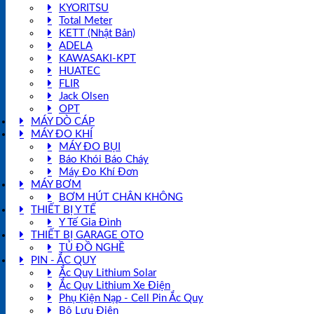
KYORITSU
Total Meter
KETT (Nhật Bản)
ADELA
KAWASAKI-KPT
HUATEC
FLIR
Jack Olsen
OPT
MÁY DÒ CÁP
MÁY ĐO KHÍ
MÁY ĐO BỤI
Báo Khói Báo Cháy
Máy Đo Khí Đơn
MÁY BƠM
BƠM HÚT CHÂN KHÔNG
THIẾT BỊ Y TẾ
Y Tế Gia Đình
THIẾT BỊ GARAGE OTO
TỦ ĐỒ NGHỀ
PIN - ẮC QUY
Ắc Quy Lithium Solar
Ắc Quy Lithium Xe Điện
Phụ Kiện Nạp - Cell Pin Ắc Quy
Bộ Lưu Điện