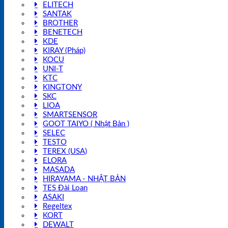
ELITECH
SANTAK
BROTHER
BENETECH
KDE
KIRAY (Pháp)
KOCU
UNI-T
KTC
KINGTONY
SKC
LIOA
SMARTSENSOR
GOOT TAIYO ( Nhật Bản )
SELEC
TESTO
TEREX (USA)
ELORA
MASADA
HIRAYAMA - NHẬT BẢN
TES Đài Loan
ASAKI
Regeltex
KORT
DEWALT