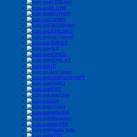
ACEBEAM
AS ONE
BROTHER
CAMRY
DALUSHAN
DEFELSKO
Geo-Fennel
HERMLE
HILA
HONDA
HỒNG KÝ
HTI
Jack Olsen
KAWASAKI-KPT
KENBO
KORT
LaserLiner
LIOA
LUTIAN
MASADA
Milwaukee
NAKATA
Niigata Seiki
NITTO