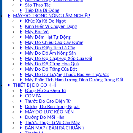
Sào Thao Tác
Tiếp Địa Di Động
MÁY ĐO TRONG NÔNG LÂM NGHIỆP
Khúc Xạ Kế Đo Ngọt
Kính Hiển Vi Chuyên Dụng
Máy Bóc Vỏ
Máy Đếm Hạt Tự Động
Máy Đo Chiều Cao Cây Đứng
Máy Đo Điện Tích Lá Cây
Máy Đo Độ Ẩm Nông Sản
Máy Đo Độ Chặt-Độ Xốp Của Đất
Máy Đo Độ Cứng Hoa Quả
Máy Đo Độ Trắng Của Bột
Máy Đo Dư Lượng Thuốc Bảo Vệ Thực Vật
Máy Phân Tích Hàm Lượng Dinh Dưỡng Trong Đất
THIẾT BỊ ĐO CƠ KHÍ
Đồng Hồ So Điện Tử
COMPA
Thước Đo Cao Điện Tử
Dưỡng Đo Ren Trong Ngoài
MÁY ĐO LỰC KÉO NÉN
Dưỡng Đo Mối Hàn
Thước Thuỷ- Li Vô Cân Máy
BÀN MAP ( BÀN RÀ CHUẨN )