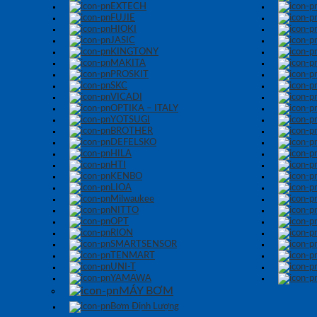
EXTECH
FUJIE
HIOKI
JASIC
KINGTONY
MAKITA
PROSKIT
SKC
VICADI
OPTIKA – ITALY
YOTSUGI
BROTHER
DEFELSKO
HILA
HTI
KENBO
LIOA
Milwaukee
NITTO
OPT
RION
SMARTSENSOR
TENMART
UNI-T
YAMAWA
MÁY BƠM
Bơm Định Lượng