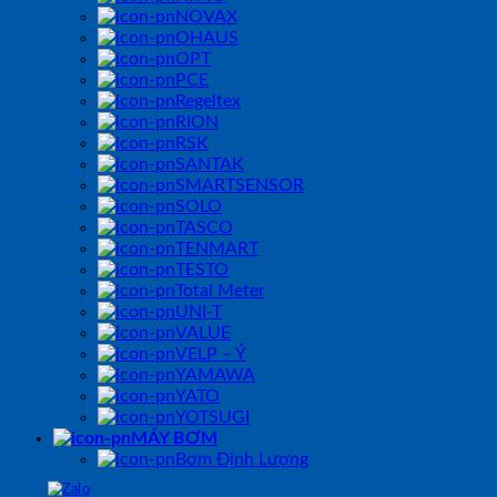
NOVAX
OHAUS
OPT
PCE
Regeltex
RION
RSK
SANTAK
SMARTSENSOR
SOLO
TASCO
TENMART
TESTO
Total Meter
UNI-T
VALUE
VELP – Ý
YAMAWA
YATO
YOTSUGI
MÁY BƠM
Bơm Định Lượng