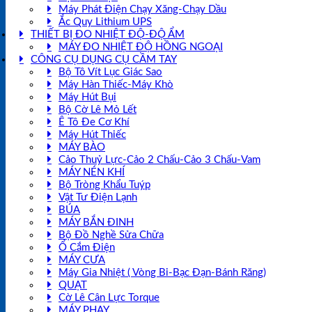
Máy Phát Điện Chạy Xăng-Chạy Dầu
Ắc Quy Lithium UPS
THIẾT BỊ ĐO NHIỆT ĐỘ-ĐỘ ẨM
MÁY ĐO NHIỆT ĐỘ HỒNG NGOẠI
CÔNG CỤ DỤNG CỤ CẦM TAY
Bộ Tô Vít Lục Giác Sao
Máy Hàn Thiếc-Máy Khò
Máy Hút Bụi
Bộ Cờ Lê Mỏ Lết
Ê Tô Đe Cơ Khí
Máy Hút Thiếc
MÁY BÀO
Cảo Thuỷ Lực-Cảo 2 Chấu-Cảo 3 Chấu-Vam
MÁY NÉN KHÍ
Bộ Tròng Khẩu Tuýp
Vật Tư Điện Lạnh
BÚA
MÁY BẮN ĐINH
Bộ Đồ Nghề Sửa Chữa
Ổ Cắm Điện
MÁY CƯA
Máy Gia Nhiệt ( Vòng Bi-Bạc Đạn-Bánh Răng)
QUẠT
Cờ Lê Cân Lực Torque
MÁY PHAY