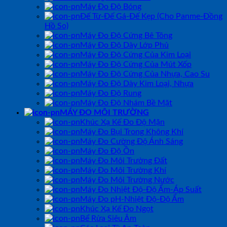
Máy Đo Độ Bóng
Đế Từ-Đế Gá-Đế Kẹp (Cho Panme-Đồng
Hồ So)
Máy Đo Độ Cứng Bê Tông
Máy Đo Độ Dày Lớp Phủ
Máy Đo Độ Cứng Của Kim Loại
Máy Đo Độ Cứng Của Mút Xốp
Máy Đo Độ Cứng Của Nhựa, Cao Su
Máy Đo Độ Dày Kim Loại, Nhựa
Máy Đo Độ Rung
Máy Đo Độ Nhám Bề Mặt
MÁY ĐO MÔI TRƯỜNG
Khúc Xạ Kế Đo Độ Mặn
Máy Đo Bụi Trong Không Khí
Máy Đo Cường Độ Ánh Sáng
Máy Đo Độ Ồn
Máy Đo Môi Trường Đất
Máy Đo Môi Trường Khí
Máy Đo Môi Trường Nước
Máy Đo Nhiệt Độ-Độ Ẩm-Áp Suất
Máy Đo pH-Nhiệt Độ-Độ Ẩm
Khúc Xạ Kế Đo Ngọt
Bể Rửa Siêu Âm