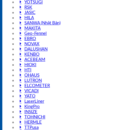
YOTSUGI
RSK
JASIC
HILA
SANWA (Nhật Bản)
MAKITA
Geo-Fennel
EBRO
NOVAX
DALUSHAN
KENBO
ACEBEAM
HIOKI
HTI
OHAUS
LUTRON
ELCOMETER
VICADI
YATO
LaserLiner
KingPro
INSIZE
TOHNICHI
HERMLE
TTPusa