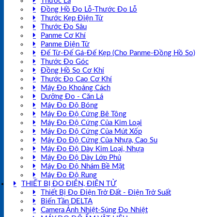
Thước Lá
Đồng Hồ Đo Lỗ-Thước Đo Lỗ
Thước Kẹp Điện Tử
Thước Đo Sâu
Panme Cơ Khí
Panme Điện Tử
Đế Từ-Đế Gá-Đế Kẹp (Cho Panme-Đồng Hồ So)
Thước Đo Góc
Đồng Hồ So Cơ Khí
Thước Đo Cao Cơ Khí
Máy Đo Khoảng Cách
Dưỡng Đo - Căn Lá
Máy Đo Độ Bóng
Máy Đo Độ Cứng Bê Tông
Máy Đo Độ Cứng Của Kim Loại
Máy Đo Độ Cứng Của Mút Xốp
Máy Đo Độ Cứng Của Nhựa, Cao Su
Máy Đo Độ Dày Kim Loại, Nhựa
Máy Đo Độ Dày Lớp Phủ
Máy Đo Độ Nhám Bề Mặt
Máy Đo Độ Rung
THIẾT BỊ ĐO ĐIỆN, ĐIỆN TỬ
Thiết Bị Đo Điện Trở Đất - Điện Trở Suất
Biến Tần DELTA
Camera Ảnh Nhiệt-Súng Đo Nhiệt