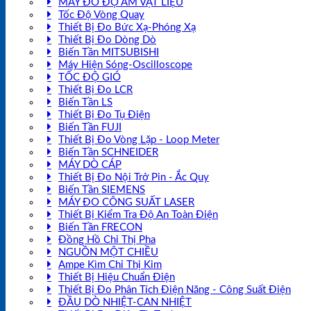
MÁY ĐO ĐỘ ẨM VẬT LIỆU
Tốc Độ Vòng Quay
Thiết Bị Đo Bức Xạ-Phóng Xạ
Thiết Bị Đo Dòng Dò
Biến Tần MITSUBISHI
Máy Hiện Sóng-Oscilloscope
TỐC ĐỘ GIÓ
Thiết Bị Đo LCR
Biến Tần LS
Thiết Bị Đo Tụ Điện
Biến Tần FUJI
Thiết Bị Đo Vòng Lặp - Loop Meter
Biến Tần SCHNEIDER
MÁY DÒ CÁP
Thiết Bị Đo Nội Trở Pin - Ắc Quy
Biến Tần SIEMENS
MÁY ĐO CÔNG SUẤT LASER
Thiết Bị Kiểm Tra Độ An Toàn Điện
Biến Tần FRECON
Đồng Hồ Chỉ Thị Pha
NGUỒN MỘT CHIỀU
Ampe Kìm Chỉ Thị Kim
Thiết Bị Hiệu Chuẩn Điện
Thiết Bị Đo Phân Tích Điện Năng - Công Suất Điện
ĐẦU DÒ NHIỆT-CAN NHIỆT