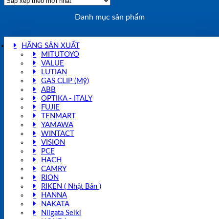
Danh mục sản phẩm
HÃNG SẢN XUẤT
MITUTOYO
VALUE
LUTIAN
GAS CLIP (Mỹ)
ABB
OPTIKA - ITALY
FUJIE
TENMART
YAMAWA
WINTACT
VISION
PCE
HACH
CAMRY
RION
RIKEN ( Nhật Bản )
HANNA
NAKATA
Niigata Seiki