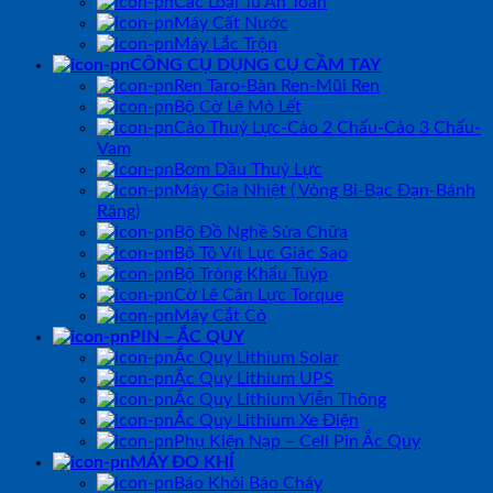
Các Loại Tủ An Toàn
Máy Cất Nước
Máy Lắc Trộn
CÔNG CỤ DỤNG CỤ CẦM TAY
Ren Taro-Bàn Ren-Mũi Ren
Bộ Cờ Lê Mỏ Lết
Cảo Thuỷ Lực-Cảo 2 Chấu-Cảo 3 Chấu-
Vam
Bơm Dầu Thuỷ Lực
Máy Gia Nhiệt ( Vòng Bi-Bạc Đạn-Bánh
Răng)
Bộ Đồ Nghề Sửa Chữa
Bộ Tô Vít Lục Giác Sao
Bộ Tròng Khẩu Tuýp
Cờ Lê Cân Lực Torque
Máy Cắt Cỏ
PIN – ẮC QUY
Ắc Quy Lithium Solar
Ắc Quy Lithium UPS
Ắc Quy Lithium Viễn Thông
Ắc Quy Lithium Xe Điện
Phụ Kiện Nạp – Cell Pin Ắc Quy
MÁY ĐO KHÍ
Báo Khói Báo Cháy