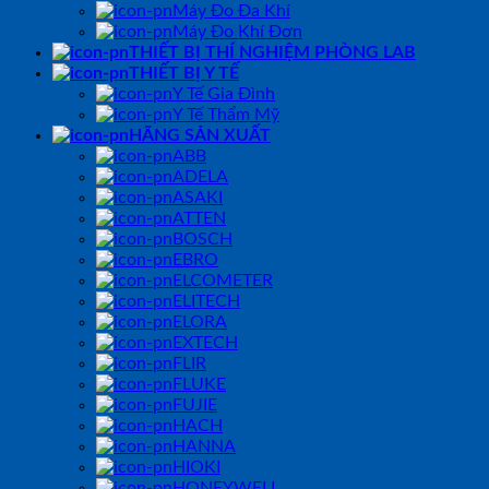
Máy Đo Đa Khí
Máy Đo Khí Đơn
THIẾT BỊ THÍ NGHIỆM PHÒNG LAB
THIẾT BỊ Y TẾ
Y Tế Gia Đình
Y Tế Thẩm Mỹ
HÃNG SẢN XUẤT
ABB
ADELA
ASAKI
ATTEN
BOSCH
EBRO
ELCOMETER
ELITECH
ELORA
EXTECH
FLIR
FLUKE
FUJIE
HACH
HANNA
HIOKI
HONEYWELL