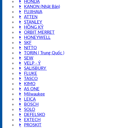
HONDA
KANON (Nhật Bản)
FUJIHAIA
ATTEN
STANLEY
HỒNG KÝ
ORBIT MERRET
HONEYWELL
SKF
NITTO
TORIN ( Trung Quốc )
SEW
VELP - Ý
SALISBURY
FLUKE
TASCO
KIMO
AS ONE
Milwaukee
LEICA
BOSCH
SOLO
DEFELSKO
EXTECH
PROSKIT