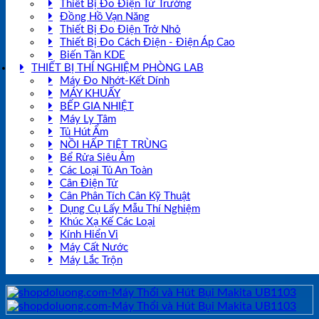
Thiết Bị Đo Điện Từ Trường
Đồng Hồ Vạn Năng
Thiết Bị Đo Điện Trở Nhỏ
Thiết Bị Đo Cách Điện - Điện Áp Cao
Biến Tần KDE
THIẾT BỊ THÍ NGHIỆM PHÒNG LAB
Máy Đo Nhớt-Kết Dính
MÁY KHUẤY
BẾP GIA NHIỆT
Máy Ly Tâm
Tủ Hút Ẩm
NỒI HẤP TIỆT TRÙNG
Bể Rửa Siêu Âm
Các Loại Tủ An Toàn
Cân Điện Tử
Cân Phân Tích Cân Kỹ Thuật
Dụng Cụ Lấy Mẫu Thí Nghiệm
Khúc Xạ Kế Các Loại
Kính Hiển Vi
Máy Cất Nước
Máy Lắc Trộn