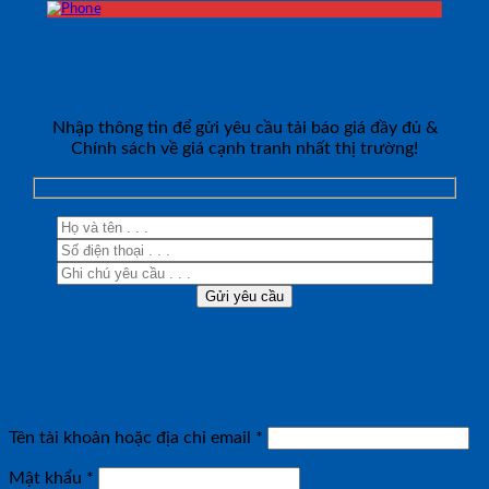
ĐĂNG KÝ TƯ VẤN
Nhập thông tin để gửi yêu cầu tải báo giá đầy đủ &
Chính sách về giá cạnh tranh nhất thị trường!
Đăng nhập
Bắt
Tên tài khoản hoặc địa chỉ email
*
buộc
Bắt
Mật khẩu
*