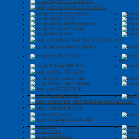
Máy Đo Độ Nhám Bề Mặt
MÁY ĐO MÔI TRƯỜNG
Khúc Xạ Kế Đo Độ Mặn
Máy Đo Độ Ồn
Máy Đo Môi Trường Nước
Khúc Xạ Kế Đo Ngọt
Máy Cất Nước
CÔNG CỤ DỤNG CỤ CẦM TAY
Ren Taro-Bàn Ren-Mũi Ren
Bơm Dầu Thuỷ Lực
Răng)
Bộ Tròng Khẩu Tuýp
PIN – ẮC QUY
Ắc Quy Lithium Solar
Ắc Quy Lithium Xe Điện
MÁY ĐO KHÍ
Báo Khói Báo Cháy
THIẾT BỊ THÍ NGHIỆM PHÒNG LAB
THIẾT BỊ Y TẾ
Y Tế Gia Đình
HÃNG SẢN XUẤT
ABB
ATTEN
ELCOMETER