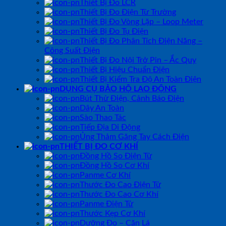
Thiết Bị Đo LCR
Thiết Bị Đo Điện Từ Trường
Thiết Bị Đo Vòng Lặp – Loop Meter
Thiết Bị Đo Tụ Điện
Thiết Bị Đo Phân Tích Điện Năng –
Công Suất Điện
Thiết Bị Đo Nội Trở Pin – Ắc Quy
Thiết Bị Hiệu Chuẩn Điện
Thiết Bị Kiểm Tra Độ An Toàn Điện
DỤNG CỤ BẢO HỘ LAO ĐỘNG
Bút Thử Điện, Cảnh Báo Điện
Dây An Toàn
Sào Thao Tác
Tiếp Địa Di Động
Ủng Thảm Găng Tay Cách Điện
THIẾT BỊ ĐO CƠ KHÍ
Đồng Hồ So Điện Tử
Đồng Hồ So Cơ Khí
Panme Cơ Khí
Thước Đo Cao Điện Tử
Thước Đo Cao Cơ Khí
Panme Điện Tử
Thước Kẹp Cơ Khí
Dưỡng Đo – Căn Lá