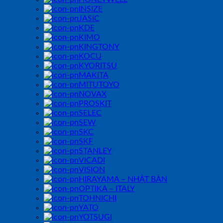
INSIZE
JASIC
KDE
KIMO
KINGTONY
KOCU
KYORITSU
MAKITA
MITUTOYO
NOVAX
PROSKIT
SELEC
SEW
SKC
SKF
STANLEY
VICADI
VISION
HIRAYAMA – NHẬT BẢN
OPTIKA – ITALY
TOHNICHI
YATO
YOTSUGI