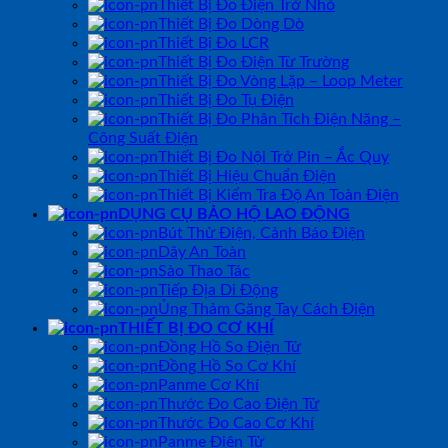
Thiết Bị Đo Điện Trở Nhỏ
Thiết Bị Đo Dòng Dò
Thiết Bị Đo LCR
Thiết Bị Đo Điện Từ Trường
Thiết Bị Đo Vòng Lặp – Loop Meter
Thiết Bị Đo Tụ Điện
Thiết Bị Đo Phân Tích Điện Năng –
Công Suất Điện
Thiết Bị Đo Nội Trở Pin – Ắc Quy
Thiết Bị Hiệu Chuẩn Điện
Thiết Bị Kiểm Tra Độ An Toàn Điện
DỤNG CỤ BẢO HỘ LAO ĐỘNG
Bút Thử Điện, Cảnh Báo Điện
Dây An Toàn
Sào Thao Tác
Tiếp Địa Di Động
Ủng Thảm Găng Tay Cách Điện
THIẾT BỊ ĐO CƠ KHÍ
Đồng Hồ So Điện Tử
Đồng Hồ So Cơ Khí
Panme Cơ Khí
Thước Đo Cao Điện Tử
Thước Đo Cao Cơ Khí
Panme Điện Tử