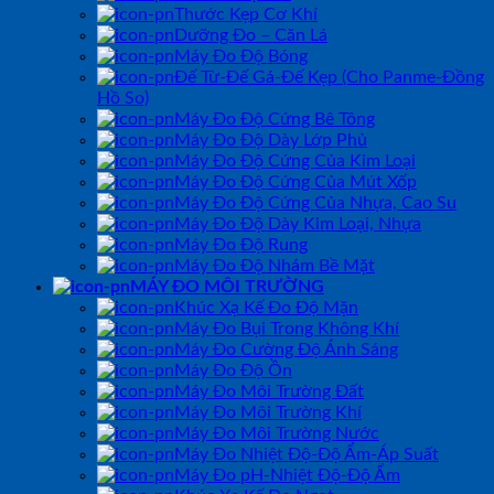
Thước Kẹp Cơ Khí
Dưỡng Đo – Căn Lá
Máy Đo Độ Bóng
Đế Từ-Đế Gá-Đế Kẹp (Cho Panme-Đồng
Hồ So)
Máy Đo Độ Cứng Bê Tông
Máy Đo Độ Dày Lớp Phủ
Máy Đo Độ Cứng Của Kim Loại
Máy Đo Độ Cứng Của Mút Xốp
Máy Đo Độ Cứng Của Nhựa, Cao Su
Máy Đo Độ Dày Kim Loại, Nhựa
Máy Đo Độ Rung
Máy Đo Độ Nhám Bề Mặt
MÁY ĐO MÔI TRƯỜNG
Khúc Xạ Kế Đo Độ Mặn
Máy Đo Bụi Trong Không Khí
Máy Đo Cường Độ Ánh Sáng
Máy Đo Độ Ồn
Máy Đo Môi Trường Đất
Máy Đo Môi Trường Khí
Máy Đo Môi Trường Nước
Máy Đo Nhiệt Độ-Độ Ẩm-Áp Suất
Máy Đo pH-Nhiệt Độ-Độ Ẩm