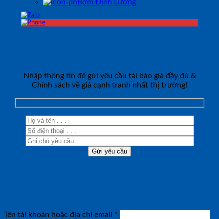
Bơm Định Lượng
ĐĂNG KÝ TƯ VẤN
Nhập thông tin để gửi yêu cầu tải báo giá đầy đủ &
Chính sách về giá cạnh tranh nhất thị trường!
Đăng nhập
Bắt
Tên tài khoản hoặc địa chỉ email
*