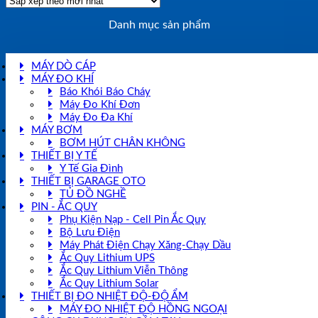
Danh mục sản phẩm
MÁY DÒ CÁP
MÁY ĐO KHÍ
Báo Khói Báo Cháy
Máy Đo Khí Đơn
Máy Đo Đa Khí
MÁY BƠM
BƠM HÚT CHÂN KHÔNG
THIẾT BỊ Y TẾ
Y Tế Gia Đình
THIẾT BỊ GARAGE OTO
TỦ ĐỒ NGHỀ
PIN - ẮC QUY
Phụ Kiện Nạp - Cell Pin Ắc Quy
Bộ Lưu Điện
Máy Phát Điện Chạy Xăng-Chạy Dầu
Ắc Quy Lithium UPS
Ắc Quy Lithium Viễn Thông
Ắc Quy Lithium Solar
THIẾT BỊ ĐO NHIỆT ĐỘ-ĐỘ ẨM
MÁY ĐO NHIỆT ĐỘ HỒNG NGOẠI