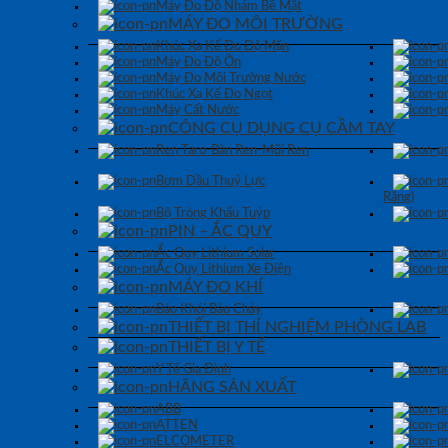
Máy Đo Độ Nhám Bề Mặt
MÁY ĐO MÔI TRƯỜNG
Khúc Xạ Kế Đo Độ Mặn
Máy Đo Độ Ồn
Máy Đo Môi Trường Nước
Khúc Xạ Kế Đo Ngọt
Máy Cất Nước
CÔNG CỤ DỤNG CỤ CẦM TAY
Ren Taro-Bàn Ren-Mũi Ren
Bơm Dầu Thuỷ Lực
Răng)
Bộ Tròng Khẩu Tuýp
PIN – ẮC QUY
Ắc Quy Lithium Solar
Ắc Quy Lithium Xe Điện
MÁY ĐO KHÍ
Báo Khói Báo Cháy
THIẾT BỊ THÍ NGHIỆM PHÒNG LAB
THIẾT BỊ Y TẾ
Y Tế Gia Đình
HÃNG SẢN XUẤT
ABB
ATTEN
ELCOMETER