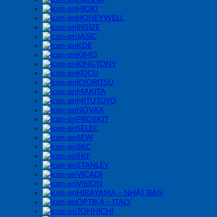
HIOKI
HONEYWELL
INSIZE
JASIC
KDE
KIMO
KINGTONY
KOCU
KYORITSU
MAKITA
MITUTOYO
NOVAX
PROSKIT
SELEC
SEW
SKC
SKF
STANLEY
VICADI
VISION
HIRAYAMA – NHẬT BẢN
OPTIKA – ITALY
TOHNICHI