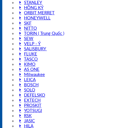
STANLEY
HỒNG KÝ
ORBIT MERRET
HONEYWELL
SKF
NITTO
TORIN ( Trung Quốc )
SEW
VELP - Ý
SALISBURY
FLUKE
TASCO
KIMO
AS ONE
Milwaukee
LEICA
BOSCH
SOLO
DEFELSKO
EXTECH
PROSKIT
YOTSUGI
RSK
JASIC
HILA