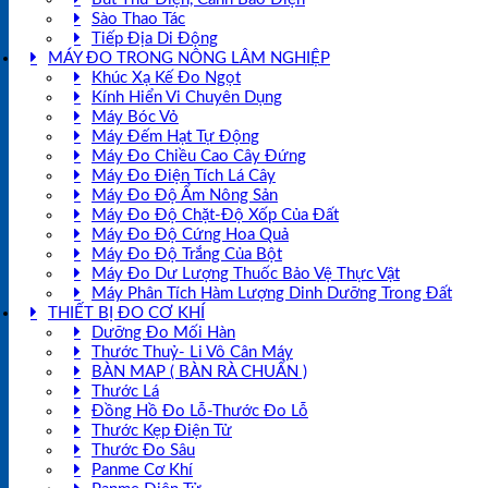
Sào Thao Tác
Tiếp Địa Di Động
MÁY ĐO TRONG NÔNG LÂM NGHIỆP
Khúc Xạ Kế Đo Ngọt
Kính Hiển Vi Chuyên Dụng
Máy Bóc Vỏ
Máy Đếm Hạt Tự Động
Máy Đo Chiều Cao Cây Đứng
Máy Đo Điện Tích Lá Cây
Máy Đo Độ Ẩm Nông Sản
Máy Đo Độ Chặt-Độ Xốp Của Đất
Máy Đo Độ Cứng Hoa Quả
Máy Đo Độ Trắng Của Bột
Máy Đo Dư Lượng Thuốc Bảo Vệ Thực Vật
Máy Phân Tích Hàm Lượng Dinh Dưỡng Trong Đất
THIẾT BỊ ĐO CƠ KHÍ
Dưỡng Đo Mối Hàn
Thước Thuỷ- Li Vô Cân Máy
BÀN MAP ( BÀN RÀ CHUẨN )
Thước Lá
Đồng Hồ Đo Lỗ-Thước Đo Lỗ
Thước Kẹp Điện Tử
Thước Đo Sâu
Panme Cơ Khí