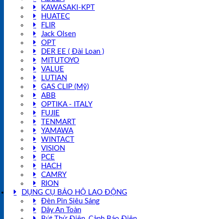
KAWASAKI-KPT
HUATEC
FLIR
Jack Olsen
OPT
DER EE ( Đài Loan )
MITUTOYO
VALUE
LUTIAN
GAS CLIP (Mỹ)
ABB
OPTIKA - ITALY
FUJIE
TENMART
YAMAWA
WINTACT
VISION
PCE
HACH
CAMRY
RION
DỤNG CỤ BẢO HỘ LAO ĐỘNG
Đèn Pin Siêu Sáng
Dây An Toàn
Bút Thử Điện, Cảnh Báo Điện