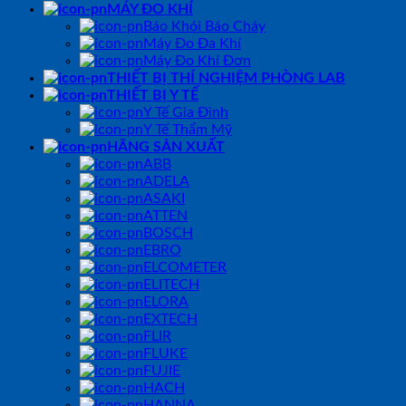
MÁY ĐO KHÍ
Báo Khói Báo Cháy
Máy Đo Đa Khí
Máy Đo Khí Đơn
THIẾT BỊ THÍ NGHIỆM PHÒNG LAB
THIẾT BỊ Y TẾ
Y Tế Gia Đình
Y Tế Thẩm Mỹ
HÃNG SẢN XUẤT
ABB
ADELA
ASAKI
ATTEN
BOSCH
EBRO
ELCOMETER
ELITECH
ELORA
EXTECH
FLIR
FLUKE
FUJIE
HACH
HANNA