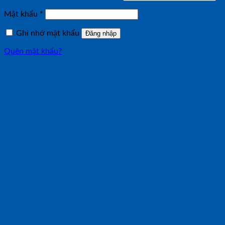
buộc
Bắt
Mật khẩu
*
buộc
Ghi nhớ mật khẩu
Đăng nhập
Quên mật khẩu?