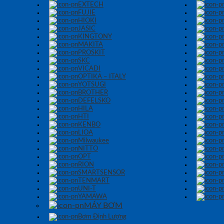
EXTECH
FUJIE
HIOKI
JASIC
KINGTONY
MAKITA
PROSKIT
SKC
VICADI
OPTIKA – ITALY
YOTSUGI
BROTHER
DEFELSKO
HILA
HTI
KENBO
LIOA
Milwaukee
NITTO
OPT
RION
SMARTSENSOR
TENMART
UNI-T
YAMAWA
MÁY BƠM
Bơm Định Lượng