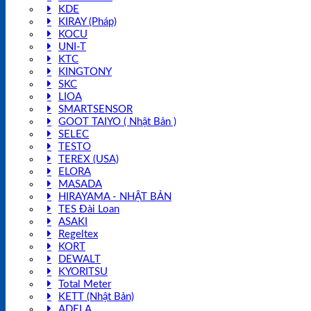
KDE
KIRAY (Pháp)
KOCU
UNI-T
KTC
KINGTONY
SKC
LIOA
SMARTSENSOR
GOOT TAIYO ( Nhật Bản )
SELEC
TESTO
TEREX (USA)
ELORA
MASADA
HIRAYAMA - NHẬT BẢN
TES Đài Loan
ASAKI
Regeltex
KORT
DEWALT
KYORITSU
Total Meter
KETT (Nhật Bản)
ADELA