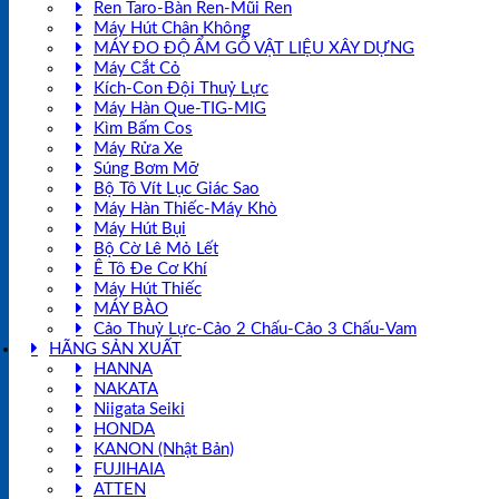
Ren Taro-Bàn Ren-Mũi Ren
Máy Hút Chân Không
MÁY ĐO ĐỘ ẨM GỖ VẬT LIỆU XÂY DỰNG
Máy Cắt Cỏ
Kích-Con Đội Thuỷ Lực
Máy Hàn Que-TIG-MIG
Kìm Bấm Cos
Máy Rửa Xe
Súng Bơm Mỡ
Bộ Tô Vít Lục Giác Sao
Máy Hàn Thiếc-Máy Khò
Máy Hút Bụi
Bộ Cờ Lê Mỏ Lết
Ê Tô Đe Cơ Khí
Máy Hút Thiếc
MÁY BÀO
Cảo Thuỷ Lực-Cảo 2 Chấu-Cảo 3 Chấu-Vam
HÃNG SẢN XUẤT
HANNA
NAKATA
Niigata Seiki
HONDA
KANON (Nhật Bản)
FUJIHAIA
ATTEN