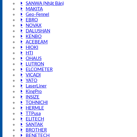
SANWA (Nhật Bản)
MAKITA
Geo-Fennel
EBRO
NOVAX
DALUSHAN
KENBO
ACEBEAM
HIOKI
HTI
OHAUS
LUTRON
ELCOMETER
VICADI
YATO
LaserLiner
KingPro
INSIZE
TOHNICHI
HERMLE
TTPusa
ELITECH
SANTAK
BROTHER
BENETECH