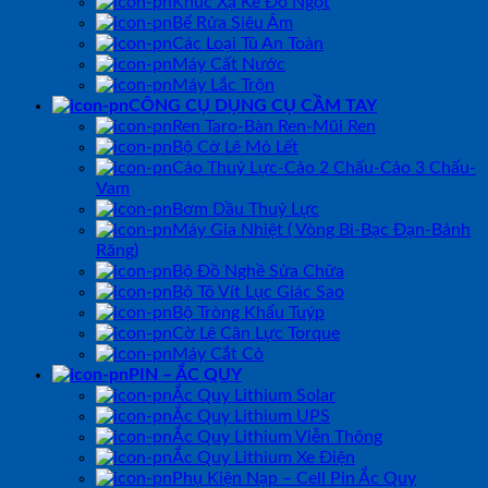
Khúc Xạ Kế Đo Ngọt
Bể Rửa Siêu Âm
Các Loại Tủ An Toàn
Máy Cất Nước
Máy Lắc Trộn
CÔNG CỤ DỤNG CỤ CẦM TAY
Ren Taro-Bàn Ren-Mũi Ren
Bộ Cờ Lê Mỏ Lết
Cảo Thuỷ Lực-Cảo 2 Chấu-Cảo 3 Chấu-
Vam
Bơm Dầu Thuỷ Lực
Máy Gia Nhiệt ( Vòng Bi-Bạc Đạn-Bánh
Răng)
Bộ Đồ Nghề Sửa Chữa
Bộ Tô Vít Lục Giác Sao
Bộ Tròng Khẩu Tuýp
Cờ Lê Cân Lực Torque
Máy Cắt Cỏ
PIN – ẮC QUY
Ắc Quy Lithium Solar
Ắc Quy Lithium UPS
Ắc Quy Lithium Viễn Thông
Ắc Quy Lithium Xe Điện
Phụ Kiện Nạp – Cell Pin Ắc Quy