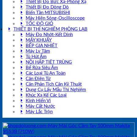
Thiết Bị Đo Bức Xạ-Phóng Xạ
Thiết Bị Đo Dòng Dò
Biến Tần MITSUBISHI
Máy Hiện Sóng-Oscilloscope
TỐC ĐỘ GIÓ
THIẾT BỊ THÍ NGHIỆM PHÒNG LAB
Máy Đo Nhớt-Kết Dính
MÁY KHUẤY
BẾP GIA NHIỆT
Máy Ly Tâm
Tủ Hút Ẩm
NỒI HẤP TIỆT TRÙNG
Bể Rửa Siêu Âm
Các Loại Tủ An Toàn
Cân Điện Tử
Cân Phân Tích Cân Kỹ Thuật
Dụng Cụ Lấy Mẫu Thí Nghiệm
Khúc Xạ Kế Các Loại
Kính Hiển Vi
Máy Cất Nước
Máy Lắc Trộn