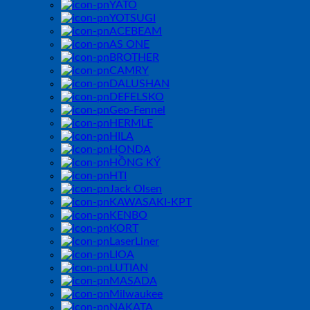
YATO
YOTSUGI
ACEBEAM
AS ONE
BROTHER
CAMRY
DALUSHAN
DEFELSKO
Geo-Fennel
HERMLE
HILA
HONDA
HỒNG KÝ
HTI
Jack Olsen
KAWASAKI-KPT
KENBO
KORT
LaserLiner
LIOA
LUTIAN
MASADA
Milwaukee
NAKATA