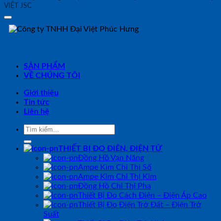
VIỆT JSC
SẢN PHẨM
VỀ CHÚNG TÔI
Giới thiệu
Tin tức
Liên hệ
Tìm
kiếm:
THIẾT BỊ ĐO ĐIỆN, ĐIỆN TỬ
Đồng Hồ Vạn Năng
Ampe Kìm Chỉ Thị Số
Ampe Kìm Chỉ Thị Kim
Đồng Hồ Chỉ Thị Pha
Thiết Bị Đo Cách Điện – Điện Áp Cao
Thiết Bị Đo Điện Trở Đất – Điện Trở
Suất