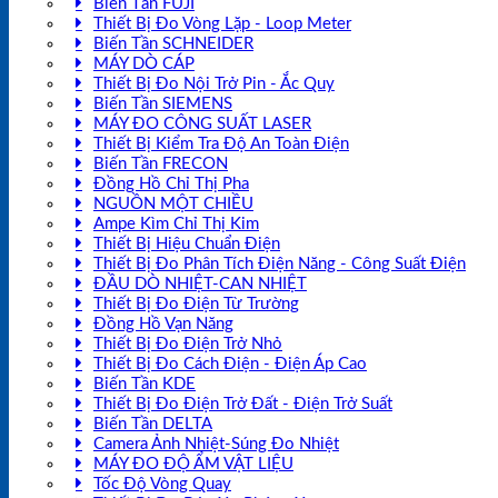
Biến Tần FUJI
Thiết Bị Đo Vòng Lặp - Loop Meter
Biến Tần SCHNEIDER
MÁY DÒ CÁP
Thiết Bị Đo Nội Trở Pin - Ắc Quy
Biến Tần SIEMENS
MÁY ĐO CÔNG SUẤT LASER
Thiết Bị Kiểm Tra Độ An Toàn Điện
Biến Tần FRECON
Đồng Hồ Chỉ Thị Pha
NGUỒN MỘT CHIỀU
Ampe Kìm Chỉ Thị Kim
Thiết Bị Hiệu Chuẩn Điện
Thiết Bị Đo Phân Tích Điện Năng - Công Suất Điện
ĐẦU DÒ NHIỆT-CAN NHIỆT
Thiết Bị Đo Điện Từ Trường
Đồng Hồ Vạn Năng
Thiết Bị Đo Điện Trở Nhỏ
Thiết Bị Đo Cách Điện - Điện Áp Cao
Biến Tần KDE
Thiết Bị Đo Điện Trở Đất - Điện Trở Suất
Biến Tần DELTA
Camera Ảnh Nhiệt-Súng Đo Nhiệt
MÁY ĐO ĐỘ ẨM VẬT LIỆU
Tốc Độ Vòng Quay