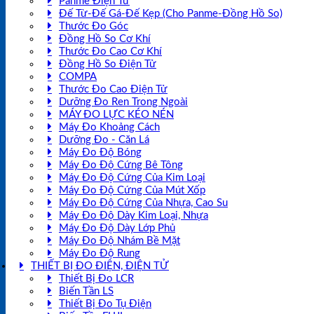
Panme Điện Tử
Đế Từ-Đế Gá-Đế Kẹp (Cho Panme-Đồng Hồ So)
Thước Đo Góc
Đồng Hồ So Cơ Khí
Thước Đo Cao Cơ Khí
Đồng Hồ So Điện Tử
COMPA
Thước Đo Cao Điện Tử
Dưỡng Đo Ren Trong Ngoài
MÁY ĐO LỰC KÉO NÉN
Máy Đo Khoảng Cách
Dưỡng Đo - Căn Lá
Máy Đo Độ Bóng
Máy Đo Độ Cứng Bê Tông
Máy Đo Độ Cứng Của Kim Loại
Máy Đo Độ Cứng Của Mút Xốp
Máy Đo Độ Cứng Của Nhựa, Cao Su
Máy Đo Độ Dày Kim Loại, Nhựa
Máy Đo Độ Dày Lớp Phủ
Máy Đo Độ Nhám Bề Mặt
Máy Đo Độ Rung
THIẾT BỊ ĐO ĐIỆN, ĐIỆN TỬ
Thiết Bị Đo LCR
Biến Tần LS
Thiết Bị Đo Tụ Điện