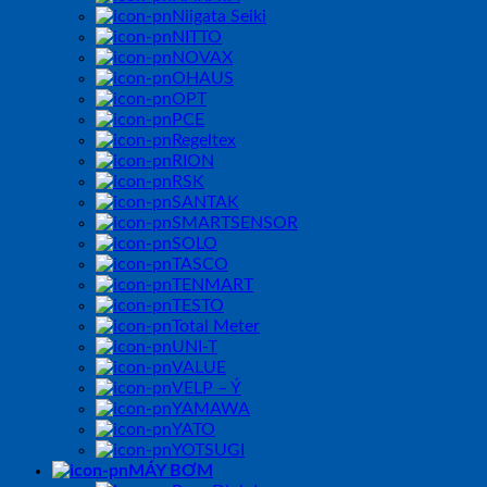
Niigata Seiki
NITTO
NOVAX
OHAUS
OPT
PCE
Regeltex
RION
RSK
SANTAK
SMARTSENSOR
SOLO
TASCO
TENMART
TESTO
Total Meter
UNI-T
VALUE
VELP – Ý
YAMAWA
YATO
YOTSUGI
MÁY BƠM