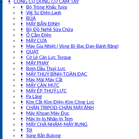
CÔNG CỤ DỤNG CỤ CẦM TAY
Bộ Tròng Khẩu Tuýp
Vật Tư Điện Lạnh
BÚA
MÁY BẮN ĐINH
Bộ Đồ Nghề Sửa Chữa
Ổ Cắm Điện
MÁY CƯA
Máy Gia Nhiệt ( Vòng Bi-Bạc Đạn-Bánh Răng)
QUẠT
Cờ Lê Cân Lực Torque
MÁY PHAY
Bơm Dầu Thuỷ Lực
MÁY THUỶ BÌNH-TOÀN ĐẠC
Máy Mài Máy Cắt
MÁY CÂN MỰC
MÁY ÉP THUỶ LỰC
Pa Lăng
Kìm Cắt-Kìm Điện-Kìm Cộng Lực
CHÂN TRIPOD-CHÂN MÁY ẢNH
Máy Khoan Máy Đục
Máy In-In Nhãn-In Tem
MÁY CHÀ NHÁM-MÁY RUNG
Tời
Súng Bắn Bulong