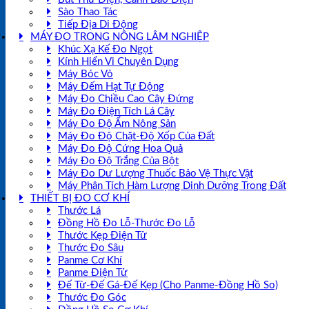
Sào Thao Tác
Tiếp Địa Di Động
MÁY ĐO TRONG NÔNG LÂM NGHIỆP
Khúc Xạ Kế Đo Ngọt
Kính Hiển Vi Chuyên Dụng
Máy Bóc Vỏ
Máy Đếm Hạt Tự Động
Máy Đo Chiều Cao Cây Đứng
Máy Đo Điện Tích Lá Cây
Máy Đo Độ Ẩm Nông Sản
Máy Đo Độ Chặt-Độ Xốp Của Đất
Máy Đo Độ Cứng Hoa Quả
Máy Đo Độ Trắng Của Bột
Máy Đo Dư Lượng Thuốc Bảo Vệ Thực Vật
Máy Phân Tích Hàm Lượng Dinh Dưỡng Trong Đất
THIẾT BỊ ĐO CƠ KHÍ
Thước Lá
Đồng Hồ Đo Lỗ-Thước Đo Lỗ
Thước Kẹp Điện Tử
Thước Đo Sâu
Panme Cơ Khí
Panme Điện Tử
Đế Từ-Đế Gá-Đế Kẹp (Cho Panme-Đồng Hồ So)
Thước Đo Góc