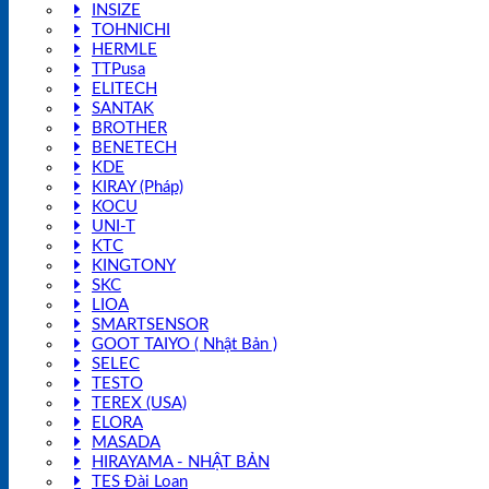
INSIZE
TOHNICHI
HERMLE
TTPusa
ELITECH
SANTAK
BROTHER
BENETECH
KDE
KIRAY (Pháp)
KOCU
UNI-T
KTC
KINGTONY
SKC
LIOA
SMARTSENSOR
GOOT TAIYO ( Nhật Bản )
SELEC
TESTO
TEREX (USA)
ELORA
MASADA
HIRAYAMA - NHẬT BẢN
TES Đài Loan