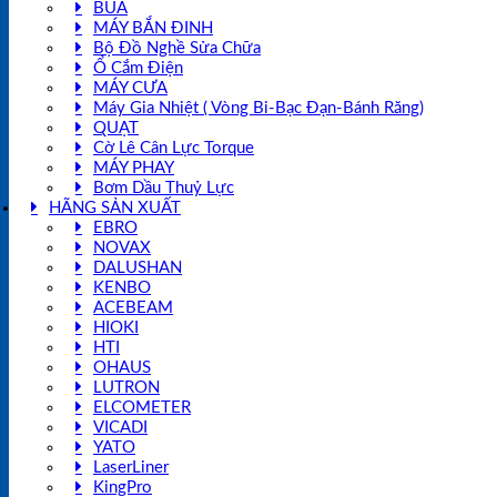
BÚA
MÁY BẮN ĐINH
Bộ Đồ Nghề Sửa Chữa
Ổ Cắm Điện
MÁY CƯA
Máy Gia Nhiệt ( Vòng Bi-Bạc Đạn-Bánh Răng)
QUẠT
Cờ Lê Cân Lực Torque
MÁY PHAY
Bơm Dầu Thuỷ Lực
HÃNG SẢN XUẤT
EBRO
NOVAX
DALUSHAN
KENBO
ACEBEAM
HIOKI
HTI
OHAUS
LUTRON
ELCOMETER
VICADI
YATO
LaserLiner
KingPro