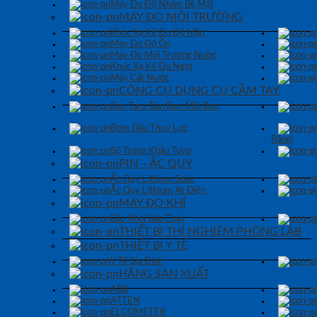
Máy Đo Độ Nhám Bề Mặt
MÁY ĐO MÔI TRƯỜNG
Khúc Xạ Kế Đo Độ Mặn
Máy Đo Độ Ồn
Máy Đo Môi Trường Nước
Khúc Xạ Kế Đo Ngọt
Máy Cất Nước
CÔNG CỤ DỤNG CỤ CẦM TAY
Ren Taro-Bàn Ren-Mũi Ren
Bơm Dầu Thuỷ Lực
Răng)
Bộ Tròng Khẩu Tuýp
PIN – ẮC QUY
Ắc Quy Lithium Solar
Ắc Quy Lithium Xe Điện
MÁY ĐO KHÍ
Báo Khói Báo Cháy
THIẾT BỊ THÍ NGHIỆM PHÒNG LAB
THIẾT BỊ Y TẾ
Y Tế Gia Đình
HÃNG SẢN XUẤT
ABB
ATTEN
ELCOMETER