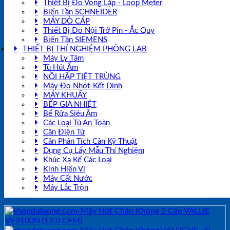
Thiết Bị Đo Vòng Lặp - Loop Meter
Biến Tần SCHNEIDER
MÁY DÒ CÁP
Thiết Bị Đo Nội Trở Pin - Ắc Quy
Biến Tần SIEMENS
THIẾT BỊ THÍ NGHIỆM PHÒNG LAB
Máy Ly Tâm
Tủ Hút Ẩm
NỒI HẤP TIỆT TRÙNG
Máy Đo Nhớt-Kết Dính
MÁY KHUẤY
BẾP GIA NHIỆT
Bể Rửa Siêu Âm
Các Loại Tủ An Toàn
Cân Điện Tử
Cân Phân Tích Cân Kỹ Thuật
Dụng Cụ Lấy Mẫu Thí Nghiệm
Khúc Xạ Kế Các Loại
Kính Hiển Vi
Máy Cất Nước
Máy Lắc Trộn