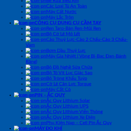
Bể Rửa Siêu Âm
Các Loại Tủ An Toàn
Máy Cất Nước
Máy Lắc Trộn
CÔNG CỤ DỤNG CỤ CẦM TAY
Ren Taro-Bàn Ren-Mũi Ren
Bộ Cờ Lê Mỏ Lết
Cảo Thuỷ Lực-Cảo 2 Chấu-Cảo 3 Chấu-
Vam
Bơm Dầu Thuỷ Lực
Máy Gia Nhiệt ( Vòng Bi-Bạc Đạn-Bánh
Răng)
Bộ Đồ Nghề Sửa Chữa
Bộ Tô Vít Lục Giác Sao
Bộ Tròng Khẩu Tuýp
Cờ Lê Cân Lực Torque
Máy Cắt Cỏ
PIN – ẮC QUY
Ắc Quy Lithium Solar
Ắc Quy Lithium UPS
Ắc Quy Lithium Viễn Thông
Ắc Quy Lithium Xe Điện
Phụ Kiện Nạp – Cell Pin Ắc Quy
MÁY ĐO KHÍ