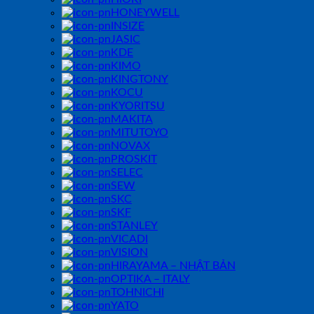
HONEYWELL
INSIZE
JASIC
KDE
KIMO
KINGTONY
KOCU
KYORITSU
MAKITA
MITUTOYO
NOVAX
PROSKIT
SELEC
SEW
SKC
SKF
STANLEY
VICADI
VISION
HIRAYAMA – NHẬT BẢN
OPTIKA – ITALY
TOHNICHI
YATO