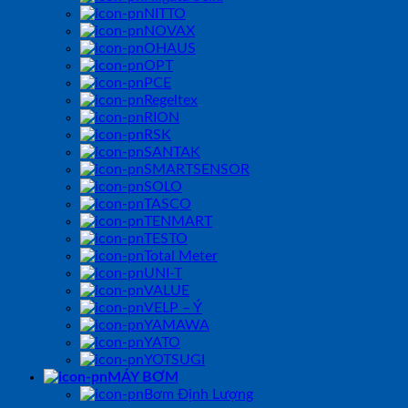
NITTO
NOVAX
OHAUS
OPT
PCE
Regeltex
RION
RSK
SANTAK
SMARTSENSOR
SOLO
TASCO
TENMART
TESTO
Total Meter
UNI-T
VALUE
VELP – Ý
YAMAWA
YATO
YOTSUGI
MÁY BƠM
Bơm Định Lượng