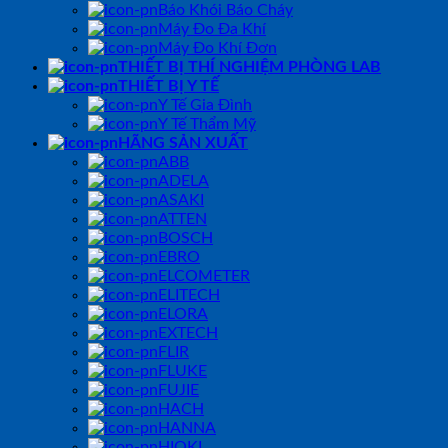
Báo Khói Báo Cháy
Máy Đo Đa Khí
Máy Đo Khí Đơn
THIẾT BỊ THÍ NGHIỆM PHÒNG LAB
THIẾT BỊ Y TẾ
Y Tế Gia Đình
Y Tế Thẩm Mỹ
HÃNG SẢN XUẤT
ABB
ADELA
ASAKI
ATTEN
BOSCH
EBRO
ELCOMETER
ELITECH
ELORA
EXTECH
FLIR
FLUKE
FUJIE
HACH
HANNA
HIOKI