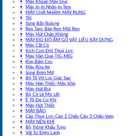
Máy Khoan Máy Đục
Máy In-In Nhãn-In Tem
MÁY CHÀ NHÁM-MÁY RUNG
Tời
Súng Bắn Bulong
Ren Taro-Bàn Ren-Mũi Ren
Máy Hút Chân Không
MÁY ĐO ĐỘ ẨM GỖ VẬT LIỆU XÂY DỰNG
Máy Cắt Cỏ
Kích-Con Đội Thuỷ Lực
Máy Hàn Que-TIG-MIG
Kìm Bấm Cos
Máy Rửa Xe
Súng Bơm Mỡ
Bộ Tô Vít Lục Giác Sao
Máy Hàn Thiếc-Máy Khò
Máy Hút Bụi
Bộ Cờ Lê Mỏ Lết
Ê Tô Đe Cơ Khí
Máy Hút Thiếc
MÁY BÀO
Cảo Thuỷ Lực-Cảo 2 Chấu-Cảo 3 Chấu-Vam
MÁY NÉN KHÍ
Bộ Tròng Khẩu Tuýp
Vật Tư Điện Lạnh