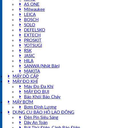
AS ONE
Milwaukee
LEICA
BOSCH
SOLO
DEFELSKO
EXTECH
PROSKIT
YOTSUGI
RSK
JASIC
HILA
SANWA (Nhật Bản)
MAKITA
MÁY DÒ CÁP
MÁY ĐO KHÍ
Máy Đo Đa Khí
MÁY ĐO BỤI
Báo Khói Báo Cháy
MÁY BƠM
Bơm Định Lượng
DỤNG CỤ BẢO HỘ LAO ĐỘNG
Đèn Pin Siêu Sáng
Dây An Toàn
Bút Thử Điện, Cảnh Báo Điện