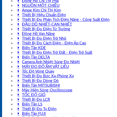
Đồng Hồ Chỉ Thị Pha
NGUỒN MỘT CHIỀU
Ampe Kìm Chỉ Thị Kim
Thiết Bị Hiệu Chuẩn Điện
Thiết Bị Đo Phân Tích Điện Năng - Công Suất Điện
ĐẦU DÒ NHIỆT-CAN NHIỆT
Thiết Bị Đo Điện Từ Trường
Đồng Hồ Vạn Năng
Thiết Bị Đo Điện Trở Nhỏ
Thiết Bị Đo Cách Điện - Điện Áp Cao
Biến Tần KDE
Thiết Bị Đo Điện Trở Đất - Điện Trở Suất
Biến Tần DELTA
Camera Ảnh Nhiệt-Súng Đo Nhiệt
MÁY ĐO ĐỘ ẨM VẬT LIỆU
Tốc Độ Vòng Quay
Thiết Bị Đo Bức Xạ-Phóng Xạ
Thiết Bị Đo Dòng Dò
Biến Tần MITSUBISHI
Máy Hiện Sóng-Oscilloscope
TỐC ĐỘ GIÓ
Thiết Bị Đo LCR
Biến Tần LS
Thiết Bị Đo Tụ Điện
Biến Tần FUJI