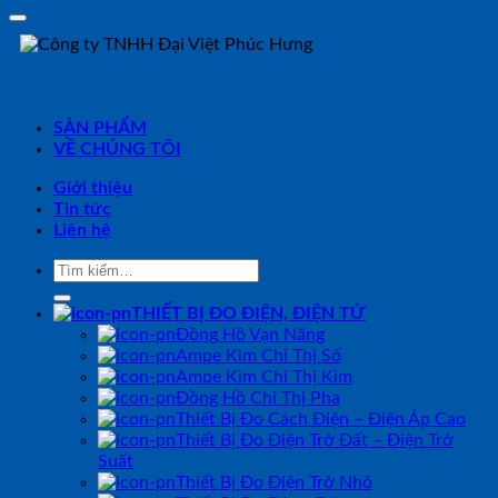
SẢN PHẨM
VỀ CHÚNG TÔI
Giới thiệu
Tin tức
Liên hệ
Tìm
kiếm:
THIẾT BỊ ĐO ĐIỆN, ĐIỆN TỬ
Đồng Hồ Vạn Năng
Ampe Kìm Chỉ Thị Số
Ampe Kìm Chỉ Thị Kim
Đồng Hồ Chỉ Thị Pha
Thiết Bị Đo Cách Điện – Điện Áp Cao
Thiết Bị Đo Điện Trở Đất – Điện Trở
Suất
Thiết Bị Đo Điện Trở Nhỏ