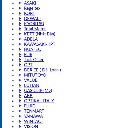
ASAKI
Regeltex
KORT
DEWALT
KYORITSU
Total Meter
KETT (Nhật Bản)
ADELA
KAWASAKI-KPT
HUATEC
FLIR
Jack Olsen
OPT
DER EE ( Đài Loan )
MITUTOYO
VALUE
LUTIAN
GAS CLIP (Mỹ)
ABB
OPTIKA - ITALY
FUJIE
TENMART
YAMAWA
WINTACT
VISION