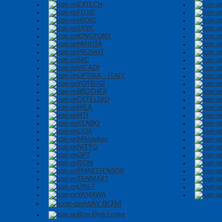
EXTECH
FUJIE
HIOKI
JASIC
KINGTONY
MAKITA
PROSKIT
SKC
VICADI
OPTIKA – ITALY
YOTSUGI
BROTHER
DEFELSKO
HILA
HTI
KENBO
LIOA
Milwaukee
NITTO
OPT
RION
SMARTSENSOR
TENMART
UNI-T
YAMAWA
MÁY BƠM
Bơm Định Lượng