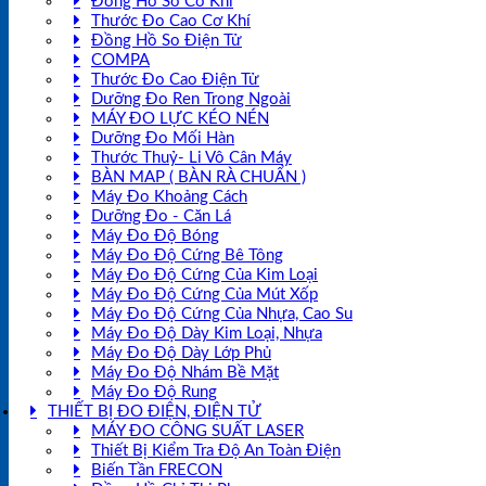
Đồng Hồ So Cơ Khí
Thước Đo Cao Cơ Khí
Đồng Hồ So Điện Tử
COMPA
Thước Đo Cao Điện Tử
Dưỡng Đo Ren Trong Ngoài
MÁY ĐO LỰC KÉO NÉN
Dưỡng Đo Mối Hàn
Thước Thuỷ- Li Vô Cân Máy
BÀN MAP ( BÀN RÀ CHUẨN )
Máy Đo Khoảng Cách
Dưỡng Đo - Căn Lá
Máy Đo Độ Bóng
Máy Đo Độ Cứng Bê Tông
Máy Đo Độ Cứng Của Kim Loại
Máy Đo Độ Cứng Của Mút Xốp
Máy Đo Độ Cứng Của Nhựa, Cao Su
Máy Đo Độ Dày Kim Loại, Nhựa
Máy Đo Độ Dày Lớp Phủ
Máy Đo Độ Nhám Bề Mặt
Máy Đo Độ Rung
THIẾT BỊ ĐO ĐIỆN, ĐIỆN TỬ
MÁY ĐO CÔNG SUẤT LASER
Thiết Bị Kiểm Tra Độ An Toàn Điện
Biến Tần FRECON