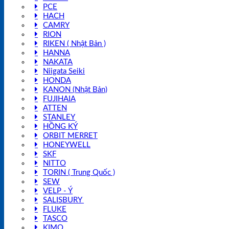
PCE
HACH
CAMRY
RION
RIKEN ( Nhật Bản )
HANNA
NAKATA
Niigata Seiki
HONDA
KANON (Nhật Bản)
FUJIHAIA
ATTEN
STANLEY
HỒNG KÝ
ORBIT MERRET
HONEYWELL
SKF
NITTO
TORIN ( Trung Quốc )
SEW
VELP - Ý
SALISBURY
FLUKE
TASCO
KIMO