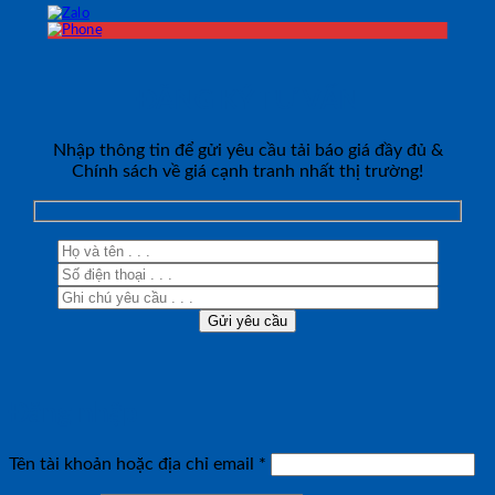
ĐĂNG KÝ TƯ VẤN
Nhập thông tin để gửi yêu cầu tải báo giá đầy đủ &
Chính sách về giá cạnh tranh nhất thị trường!
Đăng nhập
Bắt
Tên tài khoản hoặc địa chỉ email
*
buộc