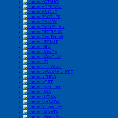
YOTSUGI
ACEBEAM
AS ONE
BROTHER
CAMRY
DALUSHAN
DEFELSKO
Geo-Fennel
HERMLE
HILA
HONDA
HỒNG KÝ
HTI
Jack Olsen
KAWASAKI-KPT
KENBO
KORT
LaserLiner
LIOA
LUTIAN
MASADA
Milwaukee
NAKATA
Niigata Seiki