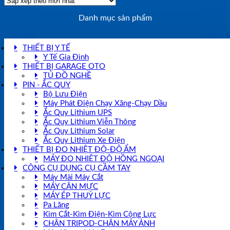
Danh mục sản phẩm
THIẾT BỊ Y TẾ
Y Tế Gia Đình
THIẾT BỊ GARAGE OTO
TỦ ĐỒ NGHỀ
PIN - ẮC QUY
Bộ Lưu Điện
Máy Phát Điện Chạy Xăng-Chạy Dầu
Ắc Quy Lithium UPS
Ắc Quy Lithium Viễn Thông
Ắc Quy Lithium Solar
Ắc Quy Lithium Xe Điện
THIẾT BỊ ĐO NHIỆT ĐỘ-ĐỘ ẨM
MÁY ĐO NHIỆT ĐỘ HỒNG NGOẠI
CÔNG CỤ DỤNG CỤ CẦM TAY
Máy Mài Máy Cắt
MÁY CÂN MỰC
MÁY ÉP THUỶ LỰC
Pa Lăng
Kìm Cắt-Kìm Điện-Kìm Cộng Lực
CHÂN TRIPOD-CHÂN MÁY ẢNH