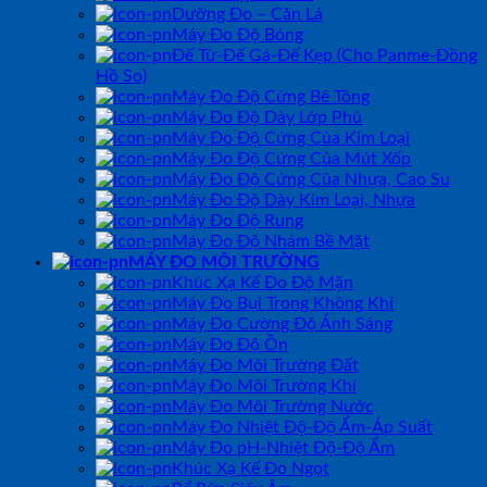
Dưỡng Đo – Căn Lá
Máy Đo Độ Bóng
Đế Từ-Đế Gá-Đế Kẹp (Cho Panme-Đồng
Hồ So)
Máy Đo Độ Cứng Bê Tông
Máy Đo Độ Dày Lớp Phủ
Máy Đo Độ Cứng Của Kim Loại
Máy Đo Độ Cứng Của Mút Xốp
Máy Đo Độ Cứng Của Nhựa, Cao Su
Máy Đo Độ Dày Kim Loại, Nhựa
Máy Đo Độ Rung
Máy Đo Độ Nhám Bề Mặt
MÁY ĐO MÔI TRƯỜNG
Khúc Xạ Kế Đo Độ Mặn
Máy Đo Bụi Trong Không Khí
Máy Đo Cường Độ Ánh Sáng
Máy Đo Độ Ồn
Máy Đo Môi Trường Đất
Máy Đo Môi Trường Khí
Máy Đo Môi Trường Nước
Máy Đo Nhiệt Độ-Độ Ẩm-Áp Suất
Máy Đo pH-Nhiệt Độ-Độ Ẩm
Khúc Xạ Kế Đo Ngọt