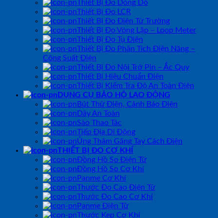
Thiết Bị Đo Dòng Dò
Thiết Bị Đo LCR
Thiết Bị Đo Điện Từ Trường
Thiết Bị Đo Vòng Lặp – Loop Meter
Thiết Bị Đo Tụ Điện
Thiết Bị Đo Phân Tích Điện Năng –
Công Suất Điện
Thiết Bị Đo Nội Trở Pin – Ắc Quy
Thiết Bị Hiệu Chuẩn Điện
Thiết Bị Kiểm Tra Độ An Toàn Điện
DỤNG CỤ BẢO HỘ LAO ĐỘNG
Bút Thử Điện, Cảnh Báo Điện
Dây An Toàn
Sào Thao Tác
Tiếp Địa Di Động
Ủng Thảm Găng Tay Cách Điện
THIẾT BỊ ĐO CƠ KHÍ
Đồng Hồ So Điện Tử
Đồng Hồ So Cơ Khí
Panme Cơ Khí
Thước Đo Cao Điện Tử
Thước Đo Cao Cơ Khí
Panme Điện Tử
Thước Kẹp Cơ Khí