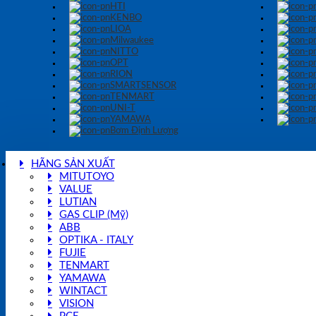
HTI
KENBO
LIOA
Milwaukee
NITTO
OPT
RION
SMARTSENSOR
TENMART
UNI-T
YAMAWA
Bơm Định Lượng
HÃNG SẢN XUẤT
MITUTOYO
VALUE
LUTIAN
GAS CLIP (Mỹ)
ABB
OPTIKA - ITALY
FUJIE
TENMART
YAMAWA
WINTACT
VISION