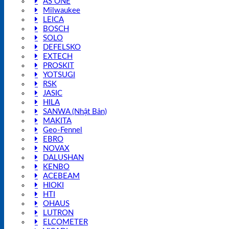
AS ONE
Milwaukee
LEICA
BOSCH
SOLO
DEFELSKO
EXTECH
PROSKIT
YOTSUGI
RSK
JASIC
HILA
SANWA (Nhật Bản)
MAKITA
Geo-Fennel
EBRO
NOVAX
DALUSHAN
KENBO
ACEBEAM
HIOKI
HTI
OHAUS
LUTRON
ELCOMETER