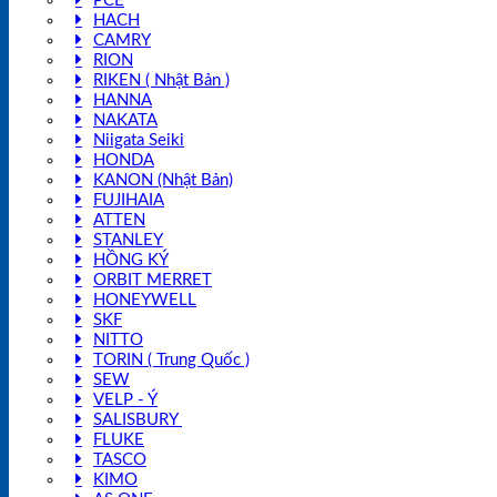
PCE
HACH
CAMRY
RION
RIKEN ( Nhật Bản )
HANNA
NAKATA
Niigata Seiki
HONDA
KANON (Nhật Bản)
FUJIHAIA
ATTEN
STANLEY
HỒNG KÝ
ORBIT MERRET
HONEYWELL
SKF
NITTO
TORIN ( Trung Quốc )
SEW
VELP - Ý
SALISBURY
FLUKE
TASCO
KIMO