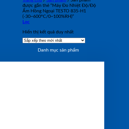
Trang chủ
/
Sản phẩm
/
Sản phẩm
được gắn thẻ “Máy Đo Nhiệt Độ/Độ
Ẩm Hồng Ngoại TESTO 835-H1
(-30~600°C/0~100%RH)”
Lọc
Hiển thị kết quả duy nhất
Danh mục sản phẩm