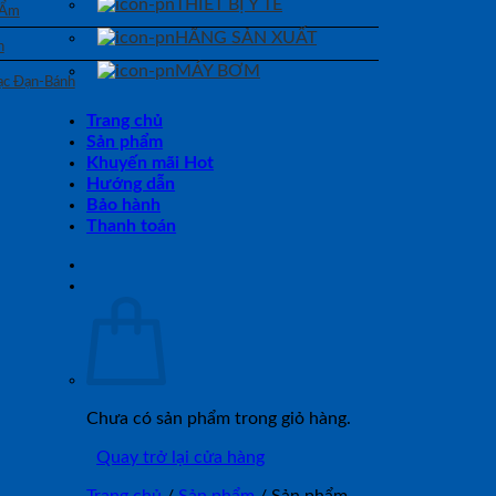
THIẾT BỊ Y TẾ
 Ẩm
HÃNG SẢN XUẤT
n
MÁY BƠM
Bạc Đạn-Bánh
Trang chủ
Sản phẩm
Khuyến mãi Hot
Hướng dẫn
Bảo hành
Thanh toán
Chưa có sản phẩm trong giỏ hàng.
Quay trở lại cửa hàng