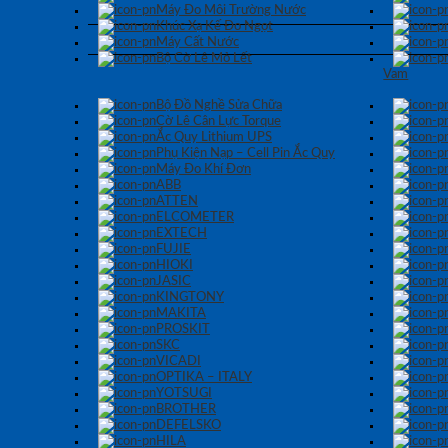
Máy Đo Môi Trường Nước
Khúc Xạ Kế Đo Ngọt
Máy Cất Nước
Bộ Cờ Lê Mỏ Lết
Vam
Bộ Đồ Nghề Sửa Chữa
Cờ Lê Cân Lực Torque
Ắc Quy Lithium UPS
Phụ Kiện Nạp – Cell Pin Ắc Quy
Máy Đo Khí Đơn
ABB
ATTEN
ELCOMETER
EXTECH
FUJIE
HIOKI
JASIC
KINGTONY
MAKITA
PROSKIT
SKC
VICADI
OPTIKA – ITALY
YOTSUGI
BROTHER
DEFELSKO
HILA