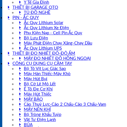
Y Tế Gia Đình
THIẾT BỊ GARAGE OTO
TỦ ĐỒ NGHỀ
PIN - ẮC QUY
Ắc Quy Lithium Solar
Ắc Quy Lithium Xe Điện
Phụ Kiện Nạp - Cell Pin Ắc Quy
Bộ Lưu Điện
Máy Phát Điện Chạy Xăng-Chạy Dầu
Ắc Quy Lithium UPS
THIẾT BỊ ĐO NHIỆT ĐỘ-ĐỘ ẨM
MÁY ĐO NHIỆT ĐỘ HỒNG NGOẠI
CÔNG CỤ DỤNG CỤ CẦM TAY
Bộ Tô Vít Lục Giác Sao
Máy Hàn Thiếc-Máy Khò
Máy Hút Bụi
Bộ Cờ Lê Mỏ Lết
Ê Tô Đe Cơ Khí
Máy Hút Thiếc
MÁY BÀO
Cảo Thuỷ Lực-Cảo 2 Chấu-Cảo 3 Chấu-Vam
MÁY NÉN KHÍ
Bộ Tròng Khẩu Tuýp
Vật Tư Điện Lạnh
BÚA