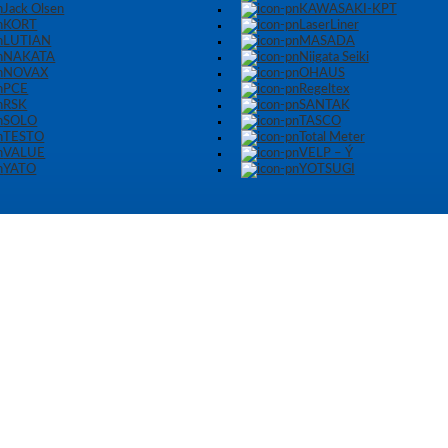
Jack Olsen
KAWASAKI-KPT
KORT
LaserLiner
LUTIAN
MASADA
NAKATA
Niigata Seiki
NOVAX
OHAUS
PCE
Regeltex
RSK
SANTAK
SOLO
TASCO
TESTO
Total Meter
VALUE
VELP – Ý
YATO
YOTSUGI