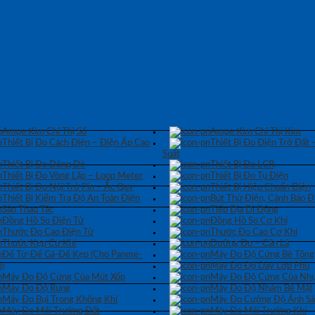
Ampe Kìm Chỉ Thị Số
Ampe Kìm Chỉ Thị Kim
Thiết Bị Đo Cách Điện – Điện Áp Cao
Thiết Bị Đo Điện Trở Đất 
Suất
Thiết Bị Đo Dòng Dò
Thiết Bị Đo LCR
Thiết Bị Đo Vòng Lặp – Loop Meter
Thiết Bị Đo Tụ Điện
Thiết Bị Đo Nội Trở Pin – Ắc Quy
Thiết Bị Hiệu Chuẩn Điện
Thiết Bị Kiểm Tra Độ An Toàn Điện
Bút Thử Điện, Cảnh Báo Đ
Sào Thao Tác
Tiếp Địa Di Động
Đồng Hồ So Điện Tử
Đồng Hồ So Cơ Khí
Thước Đo Cao Điện Tử
Thước Đo Cao Cơ Khí
Thước Kẹp Cơ Khí
Dưỡng Đo – Căn Lá
Đế Từ-Đế Gá-Đế Kẹp (Cho Panme-
Máy Đo Độ Cứng Bê Tông
)
Máy Đo Độ Dày Lớp Phủ
Máy Đo Độ Cứng Của Mút Xốp
Máy Đo Độ Cứng Của Nhự
Máy Đo Độ Rung
Máy Đo Độ Nhám Bề Mặt
Máy Đo Bụi Trong Không Khí
Máy Đo Cường Độ Ánh S
Máy Đo Môi Trường Đất
Máy Đo Môi Trường Khí