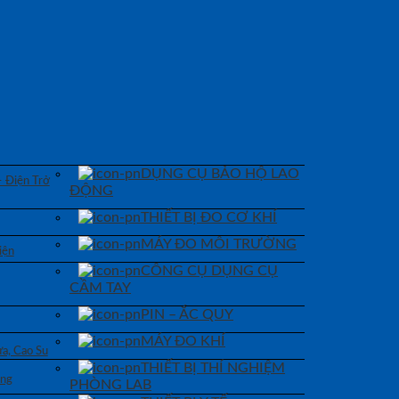
DỤNG CỤ BẢO HỘ LAO
– Điện Trở
ĐỘNG
THIẾT BỊ ĐO CƠ KHÍ
MÁY ĐO MÔI TRƯỜNG
iện
CÔNG CỤ DỤNG CỤ
CẦM TAY
PIN – ẮC QUY
MÁY ĐO KHÍ
a, Cao Su
THIẾT BỊ THÍ NGHIỆM
áng
PHÒNG LAB