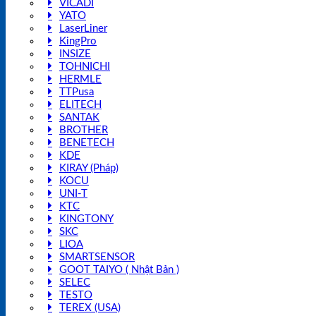
VICADI
YATO
LaserLiner
KingPro
INSIZE
TOHNICHI
HERMLE
TTPusa
ELITECH
SANTAK
BROTHER
BENETECH
KDE
KIRAY (Pháp)
KOCU
UNI-T
KTC
KINGTONY
SKC
LIOA
SMARTSENSOR
GOOT TAIYO ( Nhật Bản )
SELEC
TESTO
TEREX (USA)