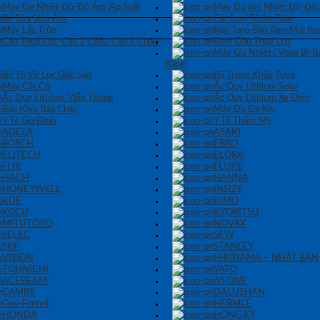
Máy Đo Nhiệt Độ-Độ Ẩm-Áp Suất
Máy Đo pH-Nhiệt Độ-Độ
Bể Rửa Siêu Âm
Các Loại Tủ An Toàn
Máy Lắc Trộn
Ren Taro-Bàn Ren-Mũi Re
Cảo Thuỷ Lực-Cảo 2 Chấu-Cảo 3 Chấu-
Bơm Dầu Thuỷ Lực
Máy Gia Nhiệt ( Vòng Bi-
Răng)
Bộ Tô Vít Lục Giác Sao
Bộ Tròng Khẩu Tuýp
Máy Cắt Cỏ
Ắc Quy Lithium Solar
Ắc Quy Lithium Viễn Thông
Ắc Quy Lithium Xe Điện
Báo Khói Báo Cháy
Máy Đo Đa Khí
Y Tế Gia Đình
Y Tế Thẩm Mỹ
ADELA
ASAKI
BOSCH
EBRO
ELITECH
ELORA
FLIR
FLUKE
HACH
HANNA
HONEYWELL
INSIZE
KDE
KIMO
KOCU
KYORITSU
MITUTOYO
NOVAX
SELEC
SEW
SKF
STANLEY
VISION
HIRAYAMA – NHẬT BẢN
TOHNICHI
YATO
ACEBEAM
AS ONE
CAMRY
DALUSHAN
Geo-Fennel
HERMLE
HONDA
HỒNG KÝ