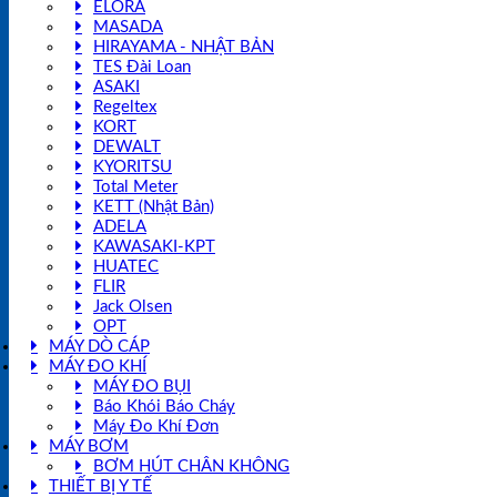
ELORA
MASADA
HIRAYAMA - NHẬT BẢN
TES Đài Loan
ASAKI
Regeltex
KORT
DEWALT
KYORITSU
Total Meter
KETT (Nhật Bản)
ADELA
KAWASAKI-KPT
HUATEC
FLIR
Jack Olsen
OPT
MÁY DÒ CÁP
MÁY ĐO KHÍ
MÁY ĐO BỤI
Báo Khói Báo Cháy
Máy Đo Khí Đơn
MÁY BƠM
BƠM HÚT CHÂN KHÔNG
THIẾT BỊ Y TẾ