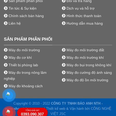
Sản phẩm phân phối
Đổi và trả hàng
Tin tức & Sự kiện
Dịch vụ và hỗ trợ
Chính sách bán hàng
Hình thức thanh toán
Liên hệ
Hướng dẫn mua hàng
SẢN PHẨM PHÂN PHỐI
Máy đo môi trường
Máy đo môi trường đất
Máy đo cơ khí
Máy đo môi trường khí
Thiết bị phòng lab
Máy đo bụi trong không khí
Máy đo trong nông lâm
Máy đo cường độ ánh sáng
nghiệp
Máy đo độ ồn môi trường
Máy đo khoảng cách
Copyright © 2010 - 2022
CÔNG TY TNHH BẢO ANH NTH -
www.shopdoluong.com
| Thiết kế web & Vận hành bởi CÔNG NGHỆ
TỔNG ĐÀI 24/7
0393.090.307
VIỆT JSC