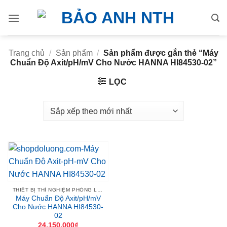
Bỏ
qua
nội
dung
Trang chủ
/
Sản phẩm
/
Sản phẩm được gắn thẻ “Máy
Chuẩn Độ Axit/pH/mV Cho Nước HANNA HI84530-02”
LỌC
THIẾT BỊ THÍ NGHIỆM PHÒNG LAB
Máy Chuẩn Độ Axit/pH/mV
Cho Nước HANNA HI84530-
02
24,150,000
₫