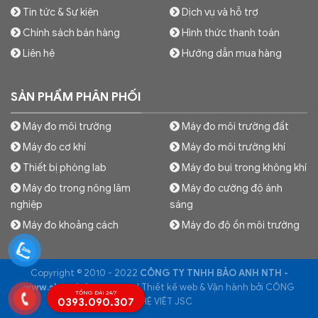
Tin tức & Sự kiện
Dịch vụ và hỗ trợ
Chính sách bán hàng
Hình thức thanh toán
Liên hệ
Hướng dẫn mua hàng
SẢN PHẨM PHÂN PHỐI
Máy đo môi trường
Máy đo môi trường đất
Máy đo cơ khí
Máy đo môi trường khí
Thiết bị phòng lab
Máy đo bụi trong không khí
Máy đo trong nông lâm
Máy đo cường độ ánh
nghiệp
sáng
Máy đo khoảng cách
Máy đo độ ồn môi trường
Copyright © 2010 - 2022
CÔNG TY TNHH BẢO ANH NTH -
www.shopdoluong.com
| Thiết kế web & Vận hành bởi CÔNG
TỔNG ĐÀI 24/7
0393.090.307
NGHỆ VIỆT JSC