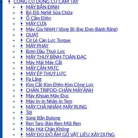
CÔNG CỤ DỤNG CỤ CẦM TAY
MÁY BẮN ĐINH
Bộ Đồ Nghề Sửa Chữa
Ổ Cắm Điện
MÁY CƯA
Máy Gia Nhiệt ( Vòng Bi-Bạc Đạn-Bánh Răng)
QUẠT
Cờ Lê Cân Lực Torque
MÁY PHAY
Bơm Dầu Thuỷ Lực
MÁY THUỶ BÌNH-TOÀN ĐẠC
Máy Mài Máy Cắt
MÁY CÂN MỰC
MÁY ÉP THUỶ LỰC
Pa Lăng
Kìm Cắt-Kìm Điện-Kìm Cộng Lực
CHÂN TRIPOD-CHÂN MÁY ẢNH
Máy Khoan Máy Đục
Máy In-In Nhãn-In Tem
MÁY CHÀ NHÁM-MÁY RUNG
Tời
Súng Bắn Bulong
Ren Taro-Bàn Ren-Mũi Ren
Máy Hút Chân Không
MÁY ĐO ĐỘ ẨM GỖ VẬT LIỆU XÂY DỰNG