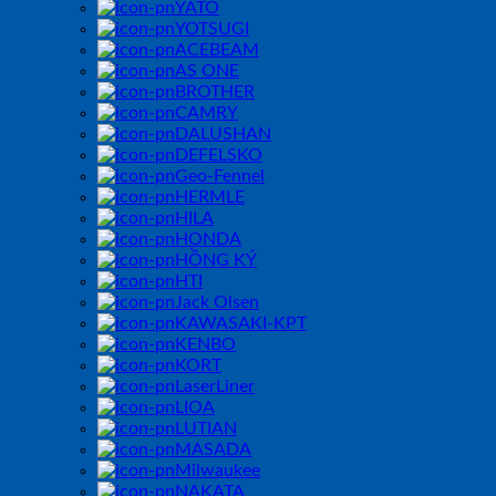
YATO
YOTSUGI
ACEBEAM
AS ONE
BROTHER
CAMRY
DALUSHAN
DEFELSKO
Geo-Fennel
HERMLE
HILA
HONDA
HỒNG KÝ
HTI
Jack Olsen
KAWASAKI-KPT
KENBO
KORT
LaserLiner
LIOA
LUTIAN
MASADA
Milwaukee
NAKATA