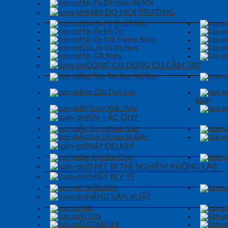
Máy Đo Độ Nhám Bề Mặt
MÁY ĐO MÔI TRƯỜNG
Khúc Xạ Kế Đo Độ Mặn
Máy Đo Độ Ồn
Máy Đo Môi Trường Nước
Khúc Xạ Kế Đo Ngọt
Máy Cất Nước
CÔNG CỤ DỤNG CỤ CẦM TAY
Ren Taro-Bàn Ren-Mũi Ren
Bơm Dầu Thuỷ Lực
Răng)
Bộ Tròng Khẩu Tuýp
PIN – ẮC QUY
Ắc Quy Lithium Solar
Ắc Quy Lithium Xe Điện
MÁY ĐO KHÍ
Báo Khói Báo Cháy
THIẾT BỊ THÍ NGHIỆM PHÒNG LAB
THIẾT BỊ Y TẾ
Y Tế Gia Đình
HÃNG SẢN XUẤT
ABB
ATTEN
ELCOMETER