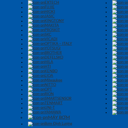
EXTECH
FUJIE
HIOKI
JASIC
KINGTONY
MAKITA
PROSKIT
SKC
VICADI
OPTIKA – ITALY
YOTSUGI
BROTHER
DEFELSKO
HILA
HTI
KENBO
LIOA
Milwaukee
NITTO
OPT
RION
SMARTSENSOR
TENMART
UNI-T
YAMAWA
MÁY BƠM
Bơm Định Lượng