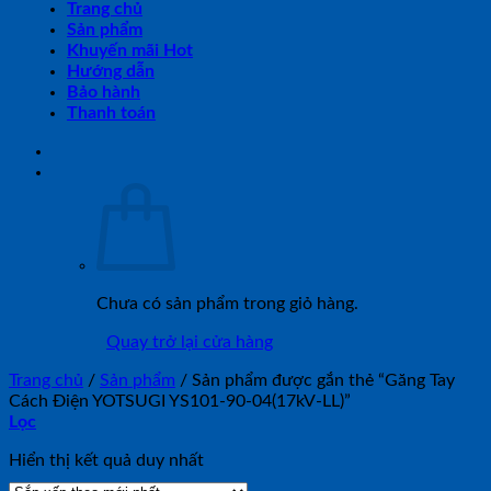
Trang chủ
Sản phẩm
Khuyến mãi Hot
Hướng dẫn
Bảo hành
Thanh toán
Chưa có sản phẩm trong giỏ hàng.
Quay trở lại cửa hàng
Trang chủ
/
Sản phẩm
/
Sản phẩm được gắn thẻ “Găng Tay
Cách Điện YOTSUGI YS101-90-04(17kV-LL)”
Lọc
Hiển thị kết quả duy nhất