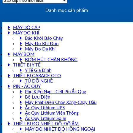
Danh mục sản phẩm
MÁY DÒ CÁP
MÁY ĐO KHÍ
Báo Khói Báo Cháy
Máy Đo Khí Đơn
Máy Đo Đa Khí
MÁY BƠM
BƠM HÚT CHÂN KHÔNG
THIẾT BỊ Y TẾ
Y Tế Gia Đình
THIẾT BỊ GARAGE OTO
TỦ ĐỒ NGHỀ
PIN - ẮC QUY
Phụ Kiện Nạp - Cell Pin Ắc Quy
Bộ Lưu Điện
Máy Phát Điện Chạy Xăng-Chạy Dầu
Ắc Quy Lithium UPS
Ắc Quy Lithium Viễn Thông
Ắc Quy Lithium Solar
THIẾT BỊ ĐO NHIỆT ĐỘ-ĐỘ ẨM
MÁY ĐO NHIỆT ĐỘ HỒNG NGOẠI