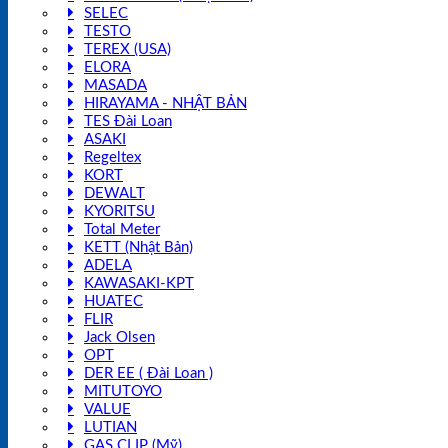
SELEC
TESTO
TEREX (USA)
ELORA
MASADA
HIRAYAMA - NHẬT BẢN
TES Đài Loan
ASAKI
Regeltex
KORT
DEWALT
KYORITSU
Total Meter
KETT (Nhật Bản)
ADELA
KAWASAKI-KPT
HUATEC
FLIR
Jack Olsen
OPT
DER EE ( Đài Loan )
MITUTOYO
VALUE
LUTIAN
GAS CLIP (Mỹ)