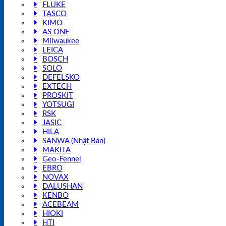
FLUKE
TASCO
KIMO
AS ONE
Milwaukee
LEICA
BOSCH
SOLO
DEFELSKO
EXTECH
PROSKIT
YOTSUGI
RSK
JASIC
HILA
SANWA (Nhật Bản)
MAKITA
Geo-Fennel
EBRO
NOVAX
DALUSHAN
KENBO
ACEBEAM
HIOKI
HTI