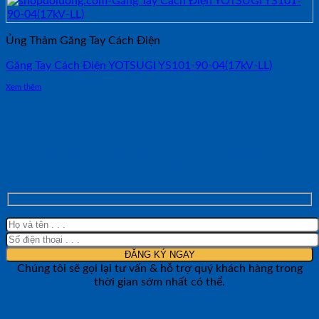
Ủng Thảm Găng Tay Cách Điện
Găng Tay Cách Điện YOTSUGI YS101-90-04(17kV-LL)
Xem thêm
NHẬN TƯ VẤN NHANH TỪ SHOP ĐO
LƯỜNG
Chúng tôi sẽ gọi lại tư vấn & hỗ trợ quý khách hàng trong
thời gian sớm nhất có thể.