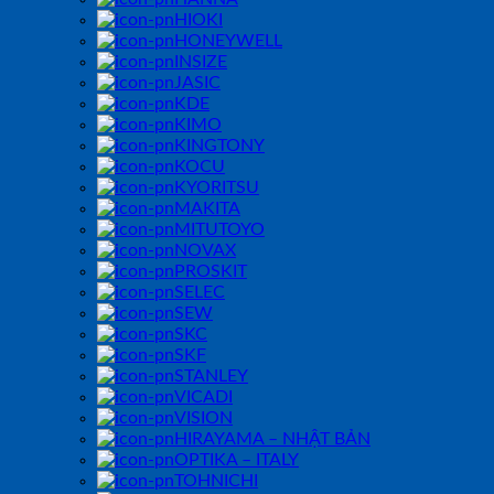
HIOKI
HONEYWELL
INSIZE
JASIC
KDE
KIMO
KINGTONY
KOCU
KYORITSU
MAKITA
MITUTOYO
NOVAX
PROSKIT
SELEC
SEW
SKC
SKF
STANLEY
VICADI
VISION
HIRAYAMA – NHẬT BẢN
OPTIKA – ITALY
TOHNICHI