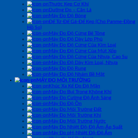
Thước Kẹp Cơ Khí
Dưỡng Đo – Căn Lá
Máy Đo Độ Bóng
Đế Từ-Đế Gá-Đế Kẹp (Cho Panme-Đồng
Hồ So)
Máy Đo Độ Cứng Bê Tông
Máy Đo Độ Dày Lớp Phủ
Máy Đo Độ Cứng Của Kim Loại
Máy Đo Độ Cứng Của Mút Xốp
Máy Đo Độ Cứng Của Nhựa, Cao Su
Máy Đo Độ Dày Kim Loại, Nhựa
Máy Đo Độ Rung
Máy Đo Độ Nhám Bề Mặt
MÁY ĐO MÔI TRƯỜNG
Khúc Xạ Kế Đo Độ Mặn
Máy Đo Bụi Trong Không Khí
Máy Đo Cường Độ Ánh Sáng
Máy Đo Độ Ồn
Máy Đo Môi Trường Đất
Máy Đo Môi Trường Khí
Máy Đo Môi Trường Nước
Máy Đo Nhiệt Độ-Độ Ẩm-Áp Suất
Máy Đo pH-Nhiệt Độ-Độ Ẩm