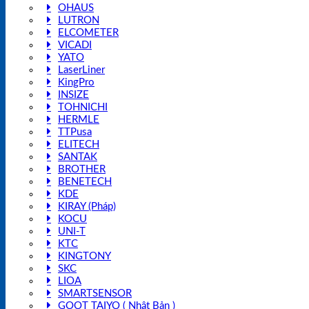
OHAUS
LUTRON
ELCOMETER
VICADI
YATO
LaserLiner
KingPro
INSIZE
TOHNICHI
HERMLE
TTPusa
ELITECH
SANTAK
BROTHER
BENETECH
KDE
KIRAY (Pháp)
KOCU
UNI-T
KTC
KINGTONY
SKC
LIOA
SMARTSENSOR
GOOT TAIYO ( Nhật Bản )