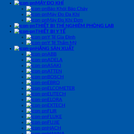
MÁY ĐO KHÍ
Báo Khói Báo Cháy
Máy Đo Đa Khí
Máy Đo Khí Đơn
THIẾT BỊ THÍ NGHIỆM PHÒNG LAB
THIẾT BỊ Y TẾ
Y Tế Gia Đình
Y Tế Thẩm Mỹ
HÃNG SẢN XUẤT
ABB
ADELA
ASAKI
ATTEN
BOSCH
EBRO
ELCOMETER
ELITECH
ELORA
EXTECH
FLIR
FLUKE
FUJIE
HACH
HANNA