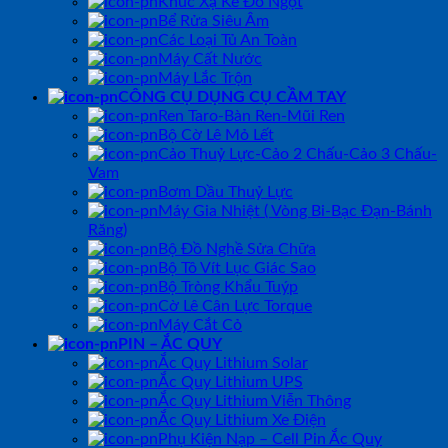
Khúc Xạ Kế Đo Ngọt
Bể Rửa Siêu Âm
Các Loại Tủ An Toàn
Máy Cất Nước
Máy Lắc Trộn
CÔNG CỤ DỤNG CỤ CẦM TAY
Ren Taro-Bàn Ren-Mũi Ren
Bộ Cờ Lê Mỏ Lết
Cảo Thuỷ Lực-Cảo 2 Chấu-Cảo 3 Chấu-
Vam
Bơm Dầu Thuỷ Lực
Máy Gia Nhiệt ( Vòng Bi-Bạc Đạn-Bánh
Răng)
Bộ Đồ Nghề Sửa Chữa
Bộ Tô Vít Lục Giác Sao
Bộ Tròng Khẩu Tuýp
Cờ Lê Cân Lực Torque
Máy Cắt Cỏ
PIN – ẮC QUY
Ắc Quy Lithium Solar
Ắc Quy Lithium UPS
Ắc Quy Lithium Viễn Thông
Ắc Quy Lithium Xe Điện
Phụ Kiện Nạp – Cell Pin Ắc Quy