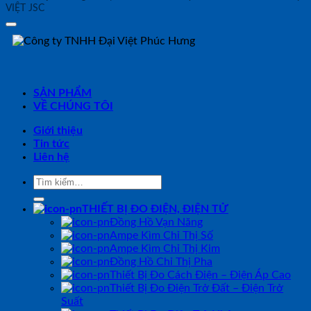
VIỆT JSC
SẢN PHẨM
VỀ CHÚNG TÔI
Giới thiệu
Tin tức
Liên hệ
Tìm
kiếm:
THIẾT BỊ ĐO ĐIỆN, ĐIỆN TỬ
Đồng Hồ Vạn Năng
Ampe Kìm Chỉ Thị Số
Ampe Kìm Chỉ Thị Kim
Đồng Hồ Chỉ Thị Pha
Thiết Bị Đo Cách Điện – Điện Áp Cao
Thiết Bị Đo Điện Trở Đất – Điện Trở
Suất