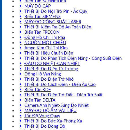
Biến Tần SCHNEIDER
MÁY DÒ CÁP
Thiết Bị Đo Nội Trở Pin - Ắc Quy
Biến Tần SIEMENS
MÁY ĐO CÔNG SUẤT LASER
Thiết Bị Kiểm Tra Độ An Toàn Điện
Biến Tần FRECON
Đồng Hồ Chỉ Thị Pha
NGUỒN MỘT CHIỀU
Ampe Kìm Chỉ Thị Kim
Thiết Bị Hiệu Chuẩn Điện
Thiết Bị Đo Phân Tích Điện Năng - Công Suất Điện
ĐẦU DÒ NHIỆT-CAN NHIỆT
Thiết Bị Đo Điện Từ Trường
Đồng Hồ Vạn Năng
Thiết Bị Đo Điện Trở Nhỏ
Thiết Bị Đo Cách Điện - Điện Áp Cao
Biến Tần KDE
Thiết Bị Đo Điện Trở Đất - Điện Trở Suất
Biến Tần DELTA
Camera Ảnh Nhiệt-Súng Đo Nhiệt
MÁY ĐO ĐỘ ẨM VẬT LIỆU
Tốc Độ Vòng Quay
Thiết Bị Đo Bức Xạ-Phóng Xạ
Thiết Bị Đo Dòng Dò