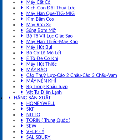
Máy Cắt Cỏ
Kích-Con Đội Thuỷ Lực
Máy Hàn Que-TIG-MIG
Kìm Bấm Cos
Máy Rửa Xe
Súng Bơm Mỡ
Bộ Tô Vít Lục Giác Sao
Máy Hàn Thiếc-Máy Khò
Máy Hút Bụi
Bộ Cờ Lê Mỏ Lết
Ê Tô Đe Cơ Khí
Máy Hút Thiếc
MÁY BÀO
Cảo Thuỷ Lực-Cảo 2 Chấu-Cảo 3 Chấu-Vam
MÁY NÉN KHÍ
Bộ Tròng Khẩu Tuýp
Vật Tư Điện Lạnh
HÃNG SẢN XUẤT
HONEYWELL
SKF
NITTO
TORIN ( Trung Quốc )
SEW
VELP - Ý
SALISBURY