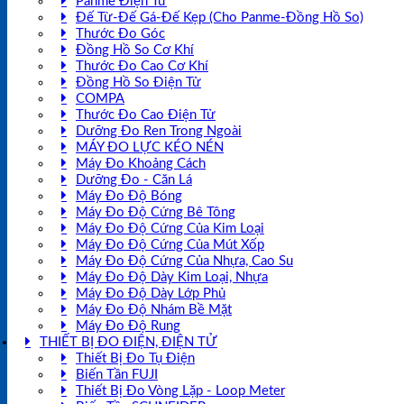
Panme Điện Tử
Đế Từ-Đế Gá-Đế Kẹp (Cho Panme-Đồng Hồ So)
Thước Đo Góc
Đồng Hồ So Cơ Khí
Thước Đo Cao Cơ Khí
Đồng Hồ So Điện Tử
COMPA
Thước Đo Cao Điện Tử
Dưỡng Đo Ren Trong Ngoài
MÁY ĐO LỰC KÉO NÉN
Máy Đo Khoảng Cách
Dưỡng Đo - Căn Lá
Máy Đo Độ Bóng
Máy Đo Độ Cứng Bê Tông
Máy Đo Độ Cứng Của Kim Loại
Máy Đo Độ Cứng Của Mút Xốp
Máy Đo Độ Cứng Của Nhựa, Cao Su
Máy Đo Độ Dày Kim Loại, Nhựa
Máy Đo Độ Dày Lớp Phủ
Máy Đo Độ Nhám Bề Mặt
Máy Đo Độ Rung
THIẾT BỊ ĐO ĐIỆN, ĐIỆN TỬ
Thiết Bị Đo Tụ Điện
Biến Tần FUJI
Thiết Bị Đo Vòng Lặp - Loop Meter