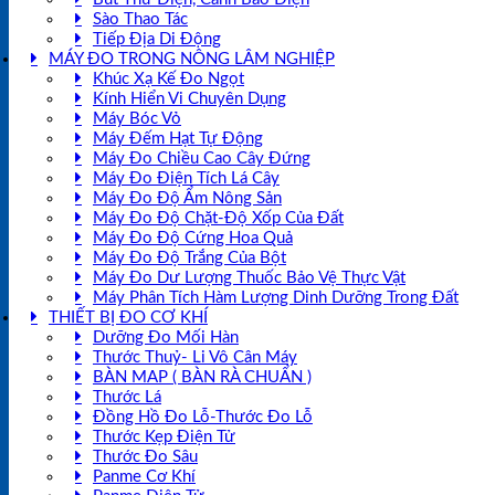
Sào Thao Tác
Tiếp Địa Di Động
MÁY ĐO TRONG NÔNG LÂM NGHIỆP
Khúc Xạ Kế Đo Ngọt
Kính Hiển Vi Chuyên Dụng
Máy Bóc Vỏ
Máy Đếm Hạt Tự Động
Máy Đo Chiều Cao Cây Đứng
Máy Đo Điện Tích Lá Cây
Máy Đo Độ Ẩm Nông Sản
Máy Đo Độ Chặt-Độ Xốp Của Đất
Máy Đo Độ Cứng Hoa Quả
Máy Đo Độ Trắng Của Bột
Máy Đo Dư Lượng Thuốc Bảo Vệ Thực Vật
Máy Phân Tích Hàm Lượng Dinh Dưỡng Trong Đất
THIẾT BỊ ĐO CƠ KHÍ
Dưỡng Đo Mối Hàn
Thước Thuỷ- Li Vô Cân Máy
BÀN MAP ( BÀN RÀ CHUẨN )
Thước Lá
Đồng Hồ Đo Lỗ-Thước Đo Lỗ
Thước Kẹp Điện Tử
Thước Đo Sâu
Panme Cơ Khí