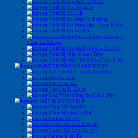
Thiết Bị Đo Điện Trở Nhỏ
Thiết Bị Đo Dòng Dò
Thiết Bị Đo LCR
Thiết Bị Đo Điện Từ Trường
Thiết Bị Đo Vòng Lặp – Loop Meter
Thiết Bị Đo Tụ Điện
Thiết Bị Đo Phân Tích Điện Năng –
Công Suất Điện
Thiết Bị Đo Nội Trở Pin – Ắc Quy
Thiết Bị Hiệu Chuẩn Điện
Thiết Bị Kiểm Tra Độ An Toàn Điện
DỤNG CỤ BẢO HỘ LAO ĐỘNG
Bút Thử Điện, Cảnh Báo Điện
Dây An Toàn
Sào Thao Tác
Tiếp Địa Di Động
Ủng Thảm Găng Tay Cách Điện
THIẾT BỊ ĐO CƠ KHÍ
Đồng Hồ So Điện Tử
Đồng Hồ So Cơ Khí
Panme Cơ Khí
Thước Đo Cao Điện Tử
Thước Đo Cao Cơ Khí
Panme Điện Tử