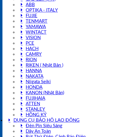
ABB
OPTIKA - ITALY
FUJIE
TENMART
YAMAWA
WINTACT
VISION
PCE
HACH
CAMRY
RION
RIKEN ( Nhật Bản )
HANNA
NAKATA
Niigata Seiki
HONDA
KANON (Nhật Bản)
FUJIHAIA
ATTEN
STANLEY
HỒNG KÝ
DỤNG CỤ BẢO HỘ LAO ĐỘNG
Đèn Pin Siêu Sáng
Dây An Toàn
Bút Thử Điện, Cảnh Báo Điện