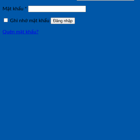
buộc
Bắt
Mật khẩu
*
buộc
Ghi nhớ mật khẩu
Đăng nhập
Quên mật khẩu?