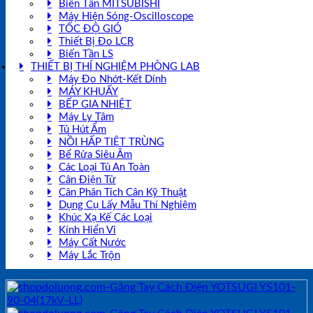
Biến Tần MITSUBISHI
Máy Hiện Sóng-Oscilloscope
TỐC ĐỘ GIÓ
Thiết Bị Đo LCR
Biến Tần LS
THIẾT BỊ THÍ NGHIỆM PHÒNG LAB
Máy Đo Nhớt-Kết Dính
MÁY KHUẤY
BẾP GIA NHIỆT
Máy Ly Tâm
Tủ Hút Ẩm
NỒI HẤP TIỆT TRÙNG
Bể Rửa Siêu Âm
Các Loại Tủ An Toàn
Cân Điện Tử
Cân Phân Tích Cân Kỹ Thuật
Dụng Cụ Lấy Mẫu Thí Nghiệm
Khúc Xạ Kế Các Loại
Kính Hiển Vi
Máy Cất Nước
Máy Lắc Trộn