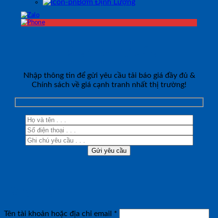
Bơm Định Lượng
ĐĂNG KÝ TƯ VẤN
Nhập thông tin để gửi yêu cầu tải báo giá đầy đủ &
Chính sách về giá cạnh tranh nhất thị trường!
Đăng nhập
Bắt
Tên tài khoản hoặc địa chỉ email
*