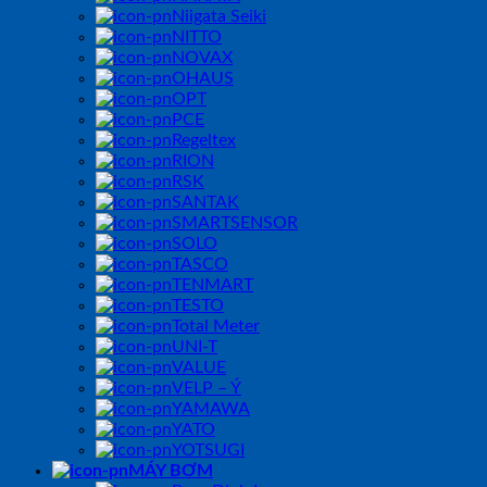
Niigata Seiki
NITTO
NOVAX
OHAUS
OPT
PCE
Regeltex
RION
RSK
SANTAK
SMARTSENSOR
SOLO
TASCO
TENMART
TESTO
Total Meter
UNI-T
VALUE
VELP – Ý
YAMAWA
YATO
YOTSUGI
MÁY BƠM