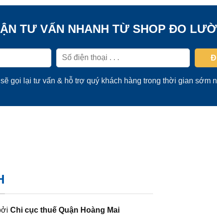
ẬN TƯ VẤN NHANH TỪ SHOP ĐO LƯ
sẽ gọi lại tư vấn & hỗ trợ quý khách hàng trong thời gian sớm n
H
bởi
Chi cục thuế Quận Hoàng Mai