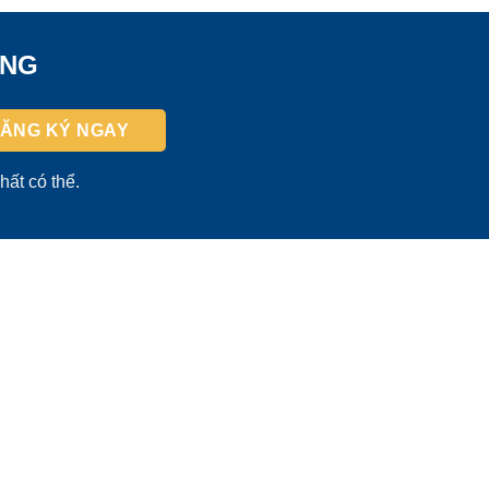
ỜNG
hất có thể.