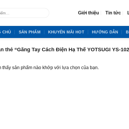
Giới thiệu
Tin tức
G CHỦ
SẢN PHẨM
KHUYẾN MÃI HOT
HƯỚNG DẪN
B
 thẻ “Găng Tay Cách Điện Hạ Thế YOTSUGI YS-102-
 thấy sản phẩm nào khớp với lựa chọn của bạn.