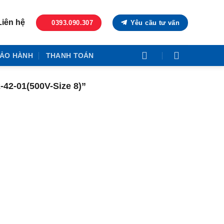
Liên hệ
0393.090.307
Yêu cầu tư vấn
ẢO HÀNH
THANH TOÁN
42-01(500V-Size 8)”