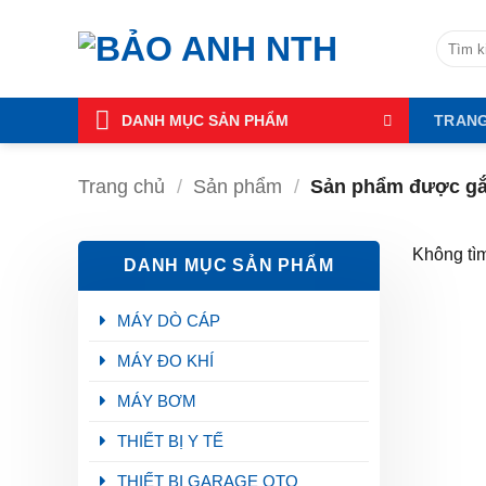
Bỏ
qua
Tìm
kiếm:
nội
dung
DANH MỤC SẢN PHẨM
TRAN
Trang chủ
/
Sản phẩm
/
Sản phẩm được gắn
Không tìm
DANH MỤC SẢN PHẨM
MÁY DÒ CÁP
MÁY ĐO KHÍ
MÁY BƠM
THIẾT BỊ Y TẾ
THIẾT BỊ GARAGE OTO