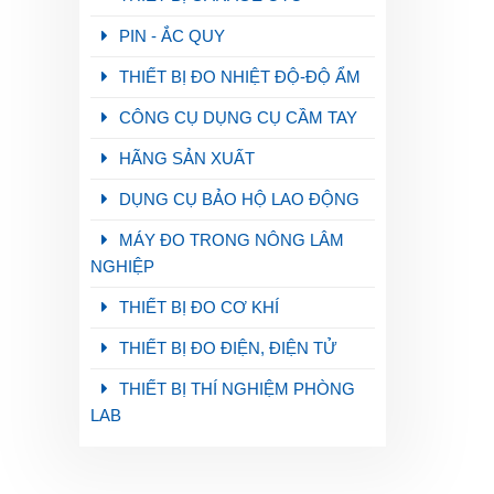
PIN - ẮC QUY
THIẾT BỊ ĐO NHIỆT ĐỘ-ĐỘ ẨM
CÔNG CỤ DỤNG CỤ CẦM TAY
HÃNG SẢN XUẤT
DỤNG CỤ BẢO HỘ LAO ĐỘNG
MÁY ĐO TRONG NÔNG LÂM
NGHIỆP
THIẾT BỊ ĐO CƠ KHÍ
THIẾT BỊ ĐO ĐIỆN, ĐIỆN TỬ
THIẾT BỊ THÍ NGHIỆM PHÒNG
LAB