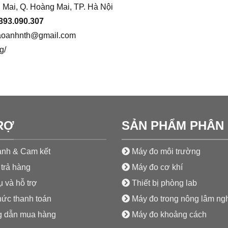
 Mai, Q. Hoàng Mai, TP. Hà Nội
393.090.307
aoanhnth@gmail.com
g/
RỢ
SẢN PHẨM PHÂN 
nh & Cam kết
Máy đo môi trường
trả hàng
Máy đo cơ khí
 và hỗ trợ
Thiết bị phòng lab
hức thanh toán
Máy đo trong nông lâm ng
 dẫn mua hàng
Máy đo khoảng cách